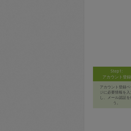
Step1:
アカウント登
アカウント登録ペ
ジに必要情報を入
し、メール認証を
う。