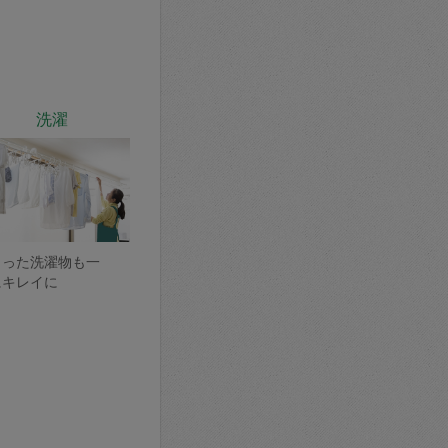
洗濯
まった洗濯物も一
にキレイに