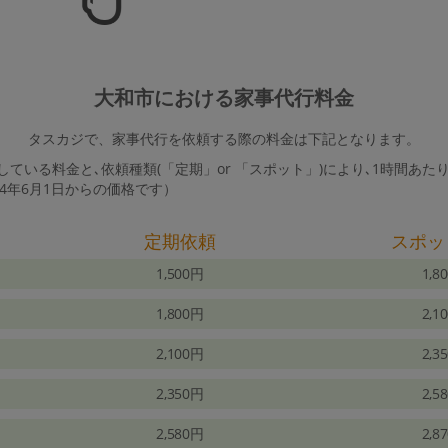
大和市における家事代行料金
タスカジで、家事代行を依頼する際の料金は下記となります。
ている料金と､依頼種類(「定期」or 「スポット」)により､1時間あた
24年6月1日からの価格です）
定期依頼
スポッ
1,500円
1,8
1,800円
2,1
2,100円
2,3
2,350円
2,5
2,580円
2,8