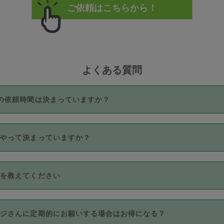
よくある質問
の依頼時間は決まっていますか？
つき3時間固定です。3時間を超えて依頼したい場合は、延長機能
うやって決まっていますか？
をご利用いただくには、タスカジさんに事前に相談し、合意の上事
。なお、3時間を下回っても、値引き等はございません。
価格帯の中からタスカジさん自身が価格を選んで設定しています。
法を教えてください
さんの価格設定には最初は制限があり、レビュー件数、レビューの
定可能な最高額が上がっていく仕組みになっています。
クレジットカード（Visa／Master／JCB／AMERICAN EXPRESS
カジさんに定期的にお願いする場合はお得になる？
のみとなります。