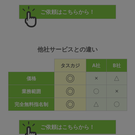
他社サービスとの違い
タスカジ
A社
B社
◎
×
△
価格
◎
〇
×
業務範囲
◎
△
〇
完全無料指名制