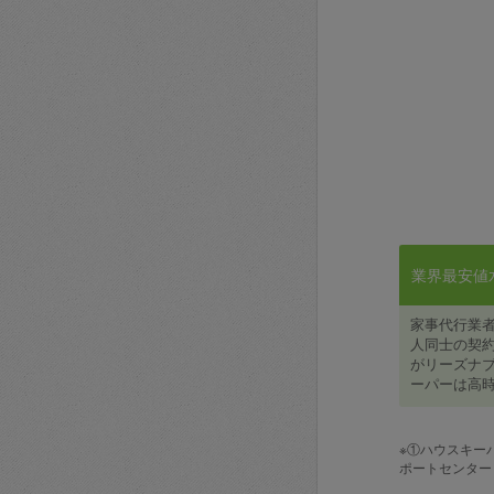
業界最安値水準
家事代行業
人同士の契約
がリーズナブ
ーパーは高時
※①ハウスキー
ポートセンター