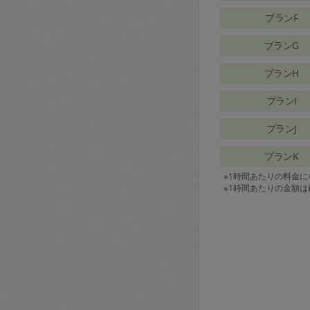
プランF
プランG
プランH
プランI
プランJ
プランK
※1時間あたりの料金
※1時間あたりの金額