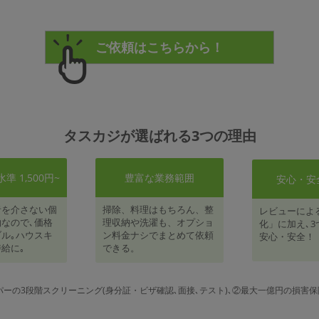
タスカジが選ばれる3つの理由
 1,500円~
豊富な業務範囲
安心・安
者を介さない個
掃除、料理はもちろん、整
レビューによ
なので､価格
理収納や洗濯も、オプショ
化」に加え､3
ル｡ハウスキ
ン料金ナシでまとめて依頼
安心・安全！
給に｡
できる。
パーの3段階スクリーニング(身分証・ビザ確認､面接､テスト)､②最大一億円の損害保