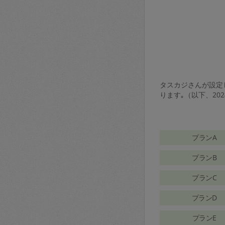
タスカジさんが設定し
ります｡（以下、20
プランA
プランB
プランC
プランD
プランE