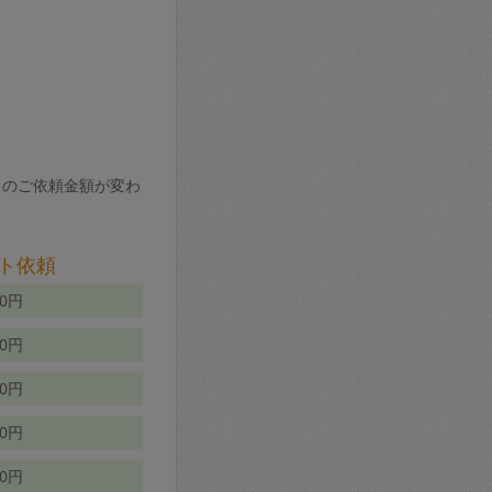
りのご依頼金額が変わ
ト依頼
00円
00円
50円
80円
70円