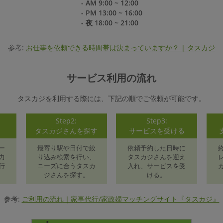
- AM 9:00 ~ 12:00
- PM 13:00 ~ 16:00
- 夜 18:00 ~ 21:00
参考:
お仕事を依頼できる時間帯は決まっていますか？ | タスカジ
サービス利用の流れ
タスカジを利用する際には、下記の順でご依頼が可能です。
Step2:
Step3:
録
タスカジさんを探す
サービスを受ける
ー
最寄り駅や日付で絞
依頼予約した日時に
力
り込み検索を行い、
タスカジさんを迎え
行
ニーズに合うタスカ
入れ、サービスを受
ジさんを探す。
ける。
参考:
ご利用の流れ｜家事代行/家政婦マッチングサイト『タスカジ』