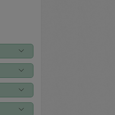
をご利用くださ
前申請すること
平均値、などで
／Diners