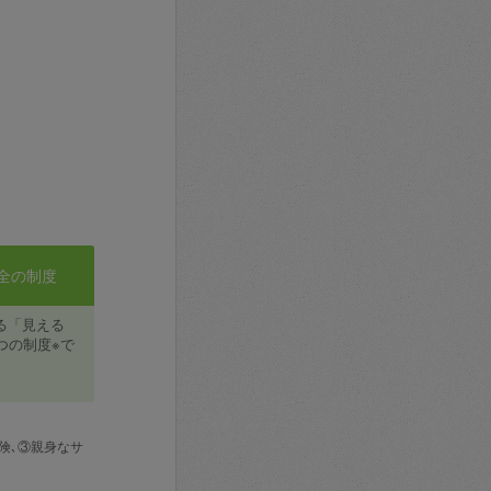
全の制度
る「見える
つの制度※で
険､③親身なサ