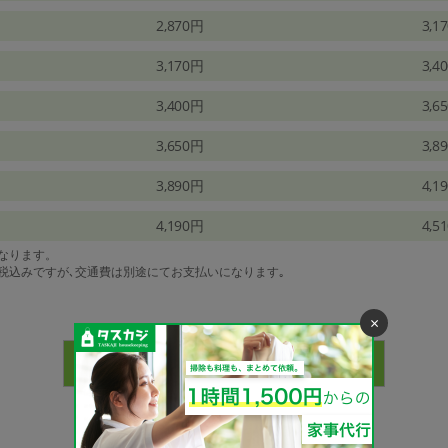
2,870円
3,1
3,170円
3,4
3,400円
3,6
3,650円
3,8
3,890円
4,1
4,190円
4,5
になります。
は税込みですが､交通費は別途にてお支払いになります｡
×