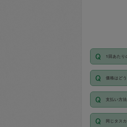
1回あたり
依頼1回に
価格はど
い。機能
が必要です
11種類の
支払い方
タスカジ
除々に設
お支払方法は
同じタス
Club）