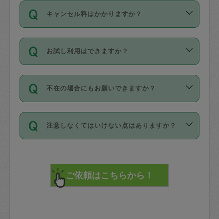
ご依頼は、現在を起点に3日後（72時間
濯、料理、作り置き、整理収納、買い物
のち、タスカジモニター宅にて３時間の
また外国人の方は英語しか話せない方、
キャンセル料はかかりますか？
以降）の日時から受付可能となっていま
です。作業中に物を壊したり、人にけが
現場トライアルを受け、合格したタスカ
日本語も話せる方など様々です。
す。
をさせたりした場合が対象で、補償金額
ジさんが活動されています。
キャンセル料には、以下の2種類がありま
ただし、72時間を切った直前の日程では
は対物1000万円、対人1億円が上限で
バックグラウンドや得意分野はプロフィ
お試し利用はできますか？
す。
タスカジさんへ「募集」をかけることが
す。
※テストセンターの講評は１件目のレビュ
ールに記載していますので、各自の得意
可能です。
ーとして記載されていますので依頼の際
分野を見極めて、目的に合わせてお仕事
「お試し利用」というメニューはありま
万が一損害が発生した場合は、その場の
に参考にしてください。
を依頼してください。
不在の場合にもお願いできますか？
せんが、「一回のみ」依頼を活用するこ
1. 直前キャンセル（定期、スポット契約
写真を撮り、
参考
：
【詳細】タスカジさんの登録に際
とによって、気に入ったタスカジさんを
共通）
タスカジサポートセンターまでご連絡く
して面接や教育は実施していますか？
不在の場合の作業はタスカジさんの同意
見つけることができます。
・タスカジさんのお仕事開始予定時間前
ださい。
注意しなくてはいけない点はありますか？
が必要です。数回の依頼ののち、タスカ
72時間を超える※と、以下のキャンセル
詳細FAQ：
損害賠償保険について教えて
ジさんと依頼者の間で十分な信頼関係が
まず、条件の合う気になるタスカジさ
料が発生します。
ください。
貴重品は紛失の際トラブルの元となるの
できたのち、タスカジさんに依頼してみ
ん、２・３人に「スポット」依頼をして
で、必ず鍵のかかるロッカーや金庫に入
てください。
みてください。
直前キャンセル料：
れて依頼者の責任の元管理するよう心掛
不在時に部屋に入るためにタスカジさん
その後、一番気に入ったタスカジさんに
72時間前〜24時間前＝依頼料金の50%
けてください。
に鍵を預ける必要がありますが、タスカ
「定期（毎週・隔週）」依頼をしてくだ
24時間前～1時間前＝依頼金額の100%
※パスポート、クレジットカード、銀行カ
ジさんが紛失した鍵によって二次的な損
さい。
1時間前〜実施時間＝依頼金額の100%＋
ード、5千円以上のアクセサリー、500円
害（たとえば、第三者の侵入など）が起
交通費全額