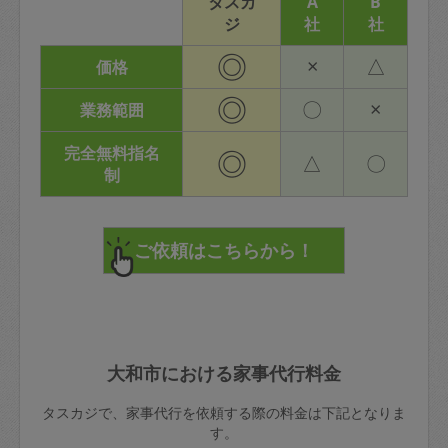
タスカ
A
B
ジ
社
社
◎
×
△
価格
◎
〇
×
業務範囲
完全無料指名
◎
△
〇
制
大和市における家事代行料金
タスカジで、家事代行を依頼する際の料金は下記となりま
す。