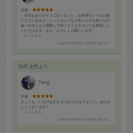
・和風ハンバーグ
・とり唐揚げ
評価：
・鯵の南蛮漬け
本日もありがとうございました。お料理もいつもお願
・タコとプチトマトとアボカドのマリネ
いしていますが、レッドカレーなど辛いものも私たちの
・もやしときゅうりとハムの酢の物
食べやすいよう調節して作ってくださりいつも美味しく
・ほうれん草のおひたし
いただけます。また、よろしくお願いします。
・自家製大阪お好み焼き
もっと見る
※依頼者の依頼当時の主観的な感想です。
50代 女性より
Teng
評価：
きょうも、いえのなかが ピカピカになりました。ありが
とうございます！
もっと見る
※依頼者の依頼当時の主観的な感想です。