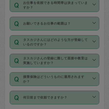
す。
丈夫です。
お仕事を依頼できる時間帯は決まっていま
料金のご請求と合わせてお支払いとなり
定期の最低利用回数は設けていない代わ
デビットカード・プリペイドカード（Vプ
すか？
ます。交通費の金額は「依頼の詳細」に
りに、一定数を超えたキャンセルは有償
リカ、au WALLETなど）
は支払にはご利
時間帯は3種類あります。いずれも１回あ
自動計算で表示されます。
でキャンセルすることが出来ます。
用いただけませんのでご注意ください。
お願いできるお仕事の範囲は？
たり３時間です。
銀行振込や現金払いも対応していませ
（例：毎週定期の場合は３回以上のキャ
ん。
掃除、整理収納、洗濯、買い物、料理、
・ＡＭ ９時～１２時
ンセルが有償（1200円、隔週定期の場合
なお、タスカジさんの交通費も、依頼料
タスカジさんにはどのような方が登録して
作り置きです。タスカジさんによってで
・ＰＭ １３時～１６時
いるのですか？
は２回以上のキャンセルが有償（1200
金のご請求と合わせてお支払いとなりま
きる仕事の範囲が異なりますので、依頼
・夜 １８時～２１時
円））
す。交通費の金額は「依頼の詳細」に自
主婦として長年の家事経験をお持ちの
する前にタスカジさんのプロフィールで
動計算で表示されます。
タスカジさんの登録に際して面接や教育は
方、栄養士・調理師といった資格者で保
確認してください。
開始時間を２時間前後変更することが可
実施していますか？
育園や学校の給食やレストランで料理関
基本的に、高所での作業や危険作業、屋
能です。依頼送信後、個別にタスカジさ
応募の際に、各自事務局との面接と説明
係の専門職に従事されていた方、日本で
外での作業は対象外です。
んにメッセージを送り調整してくださ
損害保険はどういうものに適用されます
を行っています。その後、身分証明書の
すでにハウスキーパーや英語の先生とし
か？
い。ただし、２時間を越えての調整はで
写真提出をしていただいています。外国
てお仕事をしているフィリピン出身の
きません。
依頼者とタスカジさんとの間でタスカジ
人の場合は在留カードで労働許可状況を
方、海外からの留学生、家事が好きな会
万が一、依頼した時間帯と作業時間が１
何日前まで依頼できますか？
を通して成立した作業時間内での作業に
確認しています。タスカジさんトレーニ
社員など様々なバックグラウンドの方が
時間も被らない場合、損害保険の対象外
適用されます。作業範囲は、掃除、洗
ング動画を使ったセルフトレーニングの
登録しています。
となりますので、ご注意ください。