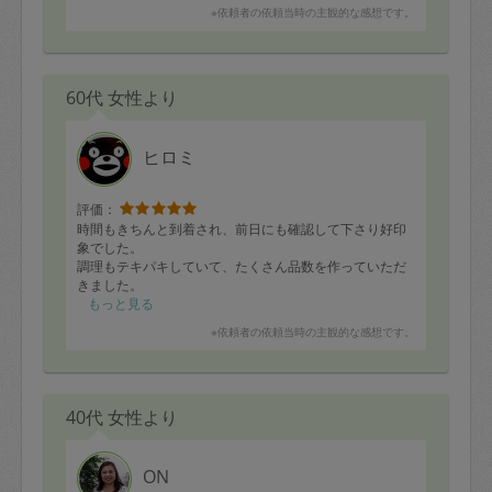
※依頼者の依頼当時の主観的な感想です。
60代 女性より
ヒロミ
評価：
時間もきちんと到着され、前日にも確認して下さり好印
象でした。
調理もテキパキしていて、たくさん品数を作っていただ
きました。
また急なリクエストにも応えて下さり、美味しいお好み
もっと見る
焼きをランチに食べれて嬉しかったです。
※依頼者の依頼当時の主観的な感想です。
共通の話題があり話が盛り上がってしまうほど、楽しく
お話もさせていただきました。
健康管理の料理についてお勉強をされているとのこと
で、またお願いできる日を楽しみにしています。
40代 女性より
・舞茸ご飯
・いわしの蒲焼き
・根菜の煮物
ON
・クラムチャウダー