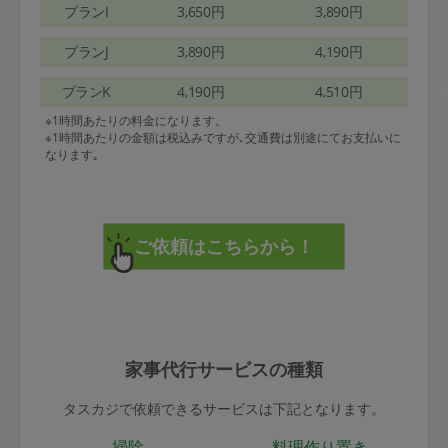
プランI
3,650円
3,890円
プランJ
3,890円
4,190円
プランK
4,190円
4,510円
※1時間あたりの料金になります。
※1時間あたりの金額は税込みですが､交通費は別途にてお支払いに
なります｡
家事代行サービスの種類
タスカジで依頼できるサービスは下記となります。
掃除
料理作り置き