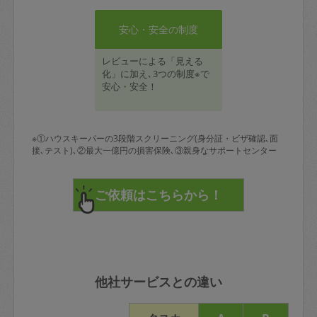
安心・安全の制度
レビューによる「見える
化」に加え､3つの制度※で
安心・安全！
※①ハウスキーパーの3段階スクリーニング(身分証・ビザ確認､面
接､テスト)､②最大一億円の損害保険､③親身なサポートセンター
他社サービスとの違い