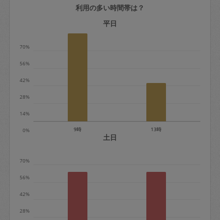
利用の多い時間帯は？
定期契約をキャンセルする場合、毎週定
期は月2回まで隔週定期は月1回までキャ
平日
ンセル料は発生しません。それ以上はキ
70%
ャンセル料が発生します。
56%
定期契約キャンセル料：
42%
・1回につき1,200円※
28%
・詳細ルールは、
こちら
を参照くださ
い。
14%
9時
13時
0%
※キャンセル料金の設定について：
土日
定期依頼1回（3時間）の金額とスポット
70%
1回（3時間）依頼した場合の金額の差額
相当で料金設定されています。
56%
42%
28%