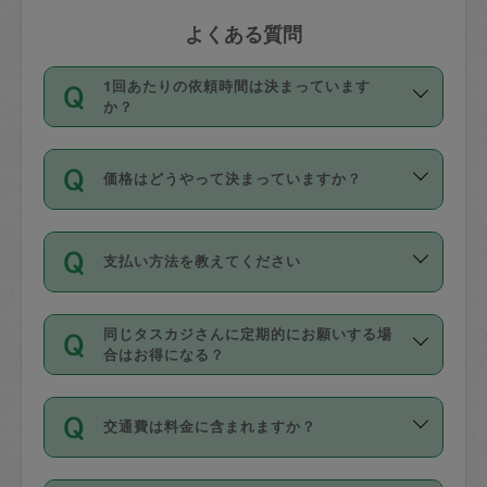
よくある質問
1回あたりの依頼時間は決まっています
か？
依頼1回につき3時間固定です。3時間を
価格はどうやって決まっていますか？
超えて依頼したい場合は、延長機能をご
利用ください。機能をご利用いただくに
11種類の価格帯の中からタスカジさん自
は、タスカジさんに事前に相談し、合意
支払い方法を教えてください
身が価格を選んで設定しています。
の上事前申請することが必要です。な
タスカジさんの価格設定には最初は制限
お、3時間を下回っても、値引き等はござ
お支払方法はクレジットカード（Visa／
があり、レビュー件数、レビューの平均
いません。
同じタスカジさんに定期的にお願いする場
Master／JCB／AMERICAN EXPRESS／
値、などで除々に設定可能な最高額が上
合はお得になる？
Diners Club）のみとなります。
がっていく仕組みになっています。
依頼には「スポット」と「定期（毎週｜
カード情報のご登録は、依頼リクエスト
交通費は料金に含まれますか？
隔週）」があり、「定期」の依頼は「ス
を行う際にご入力ください。プロフィー
ポット」よりお得な料金でご利用できま
ル登録時にはご入力いただかなくても大
交通費は依頼料金とは別途発生し、依頼