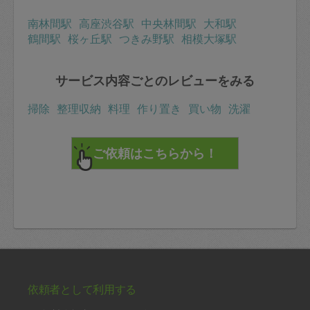
南林間駅
高座渋谷駅
中央林間駅
大和駅
鶴間駅
桜ヶ丘駅
つきみ野駅
相模大塚駅
サービス内容ごとのレビューをみる
掃除
整理収納
料理
作り置き
買い物
洗濯
依頼者として利用する