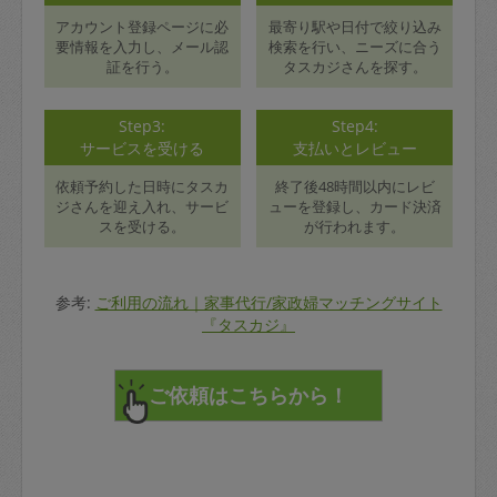
アカウント登録ページに必
最寄り駅や日付で絞り込み
要情報を入力し、メール認
検索を行い、ニーズに合う
証を行う。
タスカジさんを探す。
Step3:
Step4:
サービスを受ける
支払いとレビュー
依頼予約した日時にタスカ
終了後48時間以内にレビ
ジさんを迎え入れ、サービ
ューを登録し、カード決済
スを受ける。
が行われます。
参考:
ご利用の流れ｜家事代行/家政婦マッチングサイト
『タスカジ』