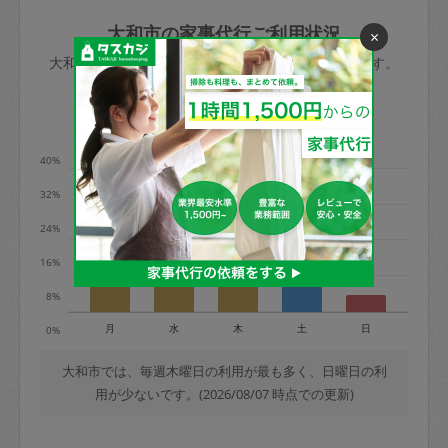
玉、など
きた場合は損害保険の対象外となるので
依頼者不在による当日キャンセル＝依頼
大和市の家事代行ご利用状況
×
ご注意ください。
金額の100%＋交通費全額
大和市のタスカジの利用データを元に掲載しています。
あわせてこちらも参照ください
：
初めて
利用します。注意しなくてはいけない点
※例：依頼日時／土曜日午前9時開始の場
利用の多い曜日は？
はありますか？
合、水曜日午前9時以降はキャンセル料が
発生
40%
水曜日9時〜金曜日9時まで＝依頼料金の
32%
50%
24%
金曜日9時～土曜日8時まで＝依頼金額の
100%
16%
土曜日8時〜実施時間＝依頼金額の100%
8%
＋交通費全額
月
水
木
土
日
0%
依頼者不在による当日キャンセル＝依頼
金額の100%＋交通費全額
大和市では、毎週木曜日の利用が最も多く、日曜日の利
用が少ないです。(2026/08/07 時点での更新)
2. 定期契約キャンセル（定期契約のみ）