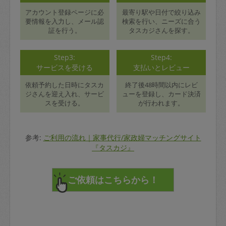
アカウント登録ページに必
最寄り駅や日付で絞り込み
要情報を入力し、メール認
検索を行い、ニーズに合う
証を行う。
タスカジさんを探す。
Step3:
Step4:
サービスを受ける
支払いとレビュー
依頼予約した日時にタスカ
終了後48時間以内にレビ
ジさんを迎え入れ、サービ
ューを登録し、カード決済
スを受ける。
が行われます。
参考:
ご利用の流れ｜家事代行/家政婦マッチングサイト
『タスカジ』