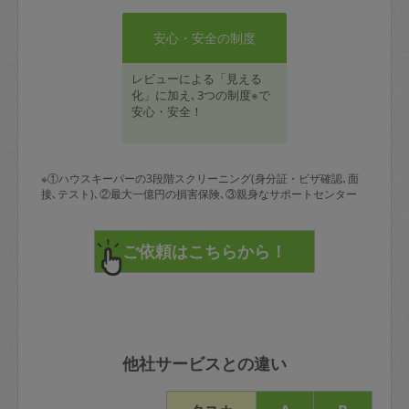
安心・安全の制度
レビューによる「見える
化」に加え､3つの制度※で
安心・安全！
※①ハウスキーパーの3段階スクリーニング(身分証・ビザ確認､面
接､テスト)､②最大一億円の損害保険､③親身なサポートセンター
他社サービスとの違い