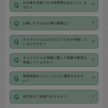
す。
丈夫です。
お仕事を依頼できる時間帯は決まっていま
料金のご請求と合わせてお支払いとなり
定期の最低利用回数は設けていない代わ
デビットカード・プリペイドカード（Vプ
すか？
ます。交通費の金額は「依頼の詳細」に
りに、一定数を超えたキャンセルは有償
リカ、au WALLETなど）
は支払にはご利
時間帯は3種類あります。いずれも１回あ
自動計算で表示されます。
でキャンセルすることが出来ます。
用いただけませんのでご注意ください。
お願いできるお仕事の範囲は？
たり３時間です。
銀行振込や現金払いも対応していませ
（例：毎週定期の場合は３回以上のキャ
ん。
掃除、整理収納、洗濯、買い物、料理、
・ＡＭ ９時～１２時
ンセルが有償（1200円、隔週定期の場合
なお、タスカジさんの交通費も、依頼料
タスカジさんにはどのような方が登録して
作り置きです。タスカジさんによってで
・ＰＭ １３時～１６時
いるのですか？
は２回以上のキャンセルが有償（1200
金のご請求と合わせてお支払いとなりま
きる仕事の範囲が異なりますので、依頼
・夜 １８時～２１時
円））
す。交通費の金額は「依頼の詳細」に自
主婦として長年の家事経験をお持ちの
する前にタスカジさんのプロフィールで
動計算で表示されます。
タスカジさんの登録に際して面接や教育は
方、栄養士・調理師といった資格者で保
確認してください。
開始時間を２時間前後変更することが可
実施していますか？
育園や学校の給食やレストランで料理関
基本的に、高所での作業や危険作業、屋
能です。依頼送信後、個別にタスカジさ
応募の際に、各自事務局との面接と説明
係の専門職に従事されていた方、日本で
外での作業は対象外です。
んにメッセージを送り調整してくださ
損害保険はどういうものに適用されます
を行っています。その後、身分証明書の
すでにハウスキーパーや英語の先生とし
か？
い。ただし、２時間を越えての調整はで
写真提出をしていただいています。外国
てお仕事をしているフィリピン出身の
きません。
依頼者とタスカジさんとの間でタスカジ
人の場合は在留カードで労働許可状況を
方、海外からの留学生、家事が好きな会
万が一、依頼した時間帯と作業時間が１
何日前まで依頼できますか？
を通して成立した作業時間内での作業に
確認しています。タスカジさんトレーニ
社員など様々なバックグラウンドの方が
時間も被らない場合、損害保険の対象外
適用されます。作業範囲は、掃除、洗
ング動画を使ったセルフトレーニングの
登録しています。
となりますので、ご注意ください。