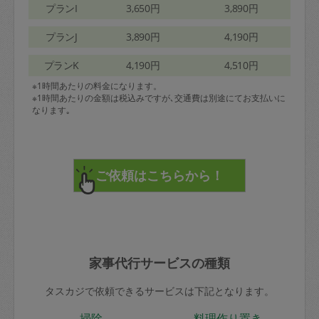
プランI
3,650円
3,890円
プランJ
3,890円
4,190円
プランK
4,190円
4,510円
※1時間あたりの料金になります。
※1時間あたりの金額は税込みですが､交通費は別途にてお支払いに
なります｡
家事代行サービスの種類
タスカジで依頼できるサービスは下記となります。
掃除
料理作り置き