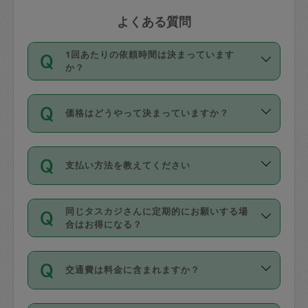
よくある質問
1回あたりの依頼時間は決まっています
か？
依頼1回につき3時間固定です。3時間を
価格はどうやって決まっていますか？
超えて依頼したい場合は、延長機能をご
利用ください。機能をご利用いただくに
11種類の価格帯の中からタスカジさん自
は、タスカジさんに事前に相談し、合意
支払い方法を教えてください
身が価格を選んで設定しています。
の上事前申請することが必要です。な
タスカジさんの価格設定には最初は制限
お、3時間を下回っても、値引き等はござ
お支払方法はクレジットカード（Visa／
があり、レビュー件数、レビューの平均
いません。
同じタスカジさんに定期的にお願いする場
Master／JCB／AMERICAN EXPRESS／
値、などで除々に設定可能な最高額が上
合はお得になる？
Diners Club）のみとなります。
がっていく仕組みになっています。
依頼には「スポット」と「定期（毎週｜
カード情報のご登録は、依頼リクエスト
交通費は料金に含まれますか？
隔週）」があり、「定期」の依頼は「ス
を行う際にご入力ください。プロフィー
ポット」よりお得な料金でご利用できま
ル登録時にはご入力いただかなくても大
交通費は依頼料金とは別途発生し、依頼