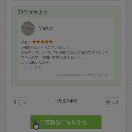
50代 女性より
Marlyn
評価：
6時間ありがとうございました。
大掃除していただいている間に私は夕飯の支度をしたり
できたので、時間が有効に使えました。
いつも助かります。
また次回もよろしくお願いします！
もっと見る
※依頼者の依頼当時の主観的な感想です。
1058/1468
前へ
次へ