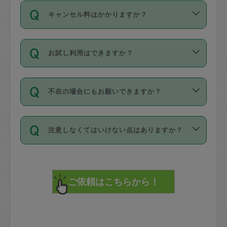
ご依頼は、現在を起点に3日後（72時間
濯、料理、作り置き、整理収納、買い物
のち、タスカジモニター宅にて３時間の
また外国人の方は英語しか話せない方、
キャンセル料はかかりますか？
以降）の日時から受付可能となっていま
です。作業中に物を壊したり、人にけが
現場トライアルを受け、合格したタスカ
日本語も話せる方など様々です。
す。
をさせたりした場合が対象で、補償金額
ジさんが活動されています。
キャンセル料には、以下の2種類がありま
ただし、72時間を切った直前の日程では
は対物1000万円、対人1億円が上限で
バックグラウンドや得意分野はプロフィ
お試し利用はできますか？
す。
タスカジさんへ「募集」をかけることが
す。
※テストセンターの講評は１件目のレビュ
ールに記載していますので、各自の得意
可能です。
ーとして記載されていますので依頼の際
分野を見極めて、目的に合わせてお仕事
「お試し利用」というメニューはありま
万が一損害が発生した場合は、その場の
に参考にしてください。
を依頼してください。
不在の場合にもお願いできますか？
せんが、「一回のみ」依頼を活用するこ
1. 直前キャンセル（定期、スポット契約
写真を撮り、
参考
：
【詳細】タスカジさんの登録に際
とによって、気に入ったタスカジさんを
共通）
タスカジサポートセンターまでご連絡く
して面接や教育は実施していますか？
不在の場合の作業はタスカジさんの同意
見つけることができます。
・タスカジさんのお仕事開始予定時間前
ださい。
注意しなくてはいけない点はありますか？
が必要です。数回の依頼ののち、タスカ
72時間を超える※と、以下のキャンセル
詳細FAQ：
損害賠償保険について教えて
ジさんと依頼者の間で十分な信頼関係が
まず、条件の合う気になるタスカジさ
料が発生します。
ください。
貴重品は紛失の際トラブルの元となるの
できたのち、タスカジさんに依頼してみ
ん、２・３人に「スポット」依頼をして
で、必ず鍵のかかるロッカーや金庫に入
てください。
みてください。
直前キャンセル料：
れて依頼者の責任の元管理するよう心掛
不在時に部屋に入るためにタスカジさん
その後、一番気に入ったタスカジさんに
72時間前〜24時間前＝依頼料金の50%
けてください。
に鍵を預ける必要がありますが、タスカ
「定期（毎週・隔週）」依頼をしてくだ
24時間前～1時間前＝依頼金額の100%
※パスポート、クレジットカード、銀行カ
ジさんが紛失した鍵によって二次的な損
さい。
1時間前〜実施時間＝依頼金額の100%＋
ード、5千円以上のアクセサリー、500円
害（たとえば、第三者の侵入など）が起
交通費全額