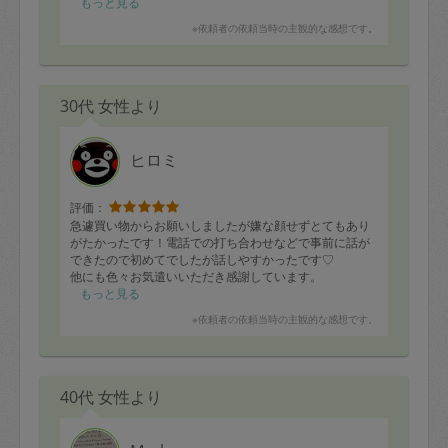
もっと見る
※依頼者の依頼当時の主観的な感想です。
30代 女性より
ヒロミ
評価：
急遽買い物からお願いしましたが嫌な顔せずとてもあり
がたかったです！電話での打ち合わせなどで事前に話が
できたので初めてでしたが話しやすかったです♡
他にも色々お気遣いいただき感謝しています。
普段作らない味付けでとても美味しかったです(^ ^)
もっと見る
また是非お願いします♡
※依頼者の依頼当時の主観的な感想です。
40代 女性より