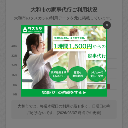
玉、など
きた場合は損害保険の対象外となるので
依頼者不在による当日キャンセル＝依頼
大和市の家事代行ご利用状況
ご注意ください。
金額の100%＋交通費全額
大和市のタスカジの利用データを元に掲載しています。
あわせてこちらも参照ください
：
初めて
×
利用します。注意しなくてはいけない点
※例：依頼日時／土曜日午前9時開始の場
利用の多い曜日は？
はありますか？
合、水曜日午前9時以降はキャンセル料が
発生
40%
水曜日9時〜金曜日9時まで＝依頼料金の
32%
50%
24%
金曜日9時～土曜日8時まで＝依頼金額の
100%
16%
土曜日8時〜実施時間＝依頼金額の100%
8%
＋交通費全額
月
水
木
土
日
0%
依頼者不在による当日キャンセル＝依頼
金額の100%＋交通費全額
大和市では、毎週木曜日の利用が最も多く、日曜日の利
用が少ないです。(2026/08/07 時点での更新)
2. 定期契約キャンセル（定期契約のみ）