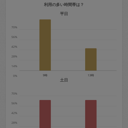
利用の多い時間帯は？
定期契約をキャンセルする場合、毎週定
期は月2回まで隔週定期は月1回までキャ
平日
ンセル料は発生しません。それ以上はキ
70%
ャンセル料が発生します。
56%
定期契約キャンセル料：
42%
・1回につき1,200円※
28%
・詳細ルールは、
こちら
を参照くださ
い。
14%
9時
13時
0%
※キャンセル料金の設定について：
土日
定期依頼1回（3時間）の金額とスポット
70%
1回（3時間）依頼した場合の金額の差額
相当で料金設定されています。
56%
42%
28%