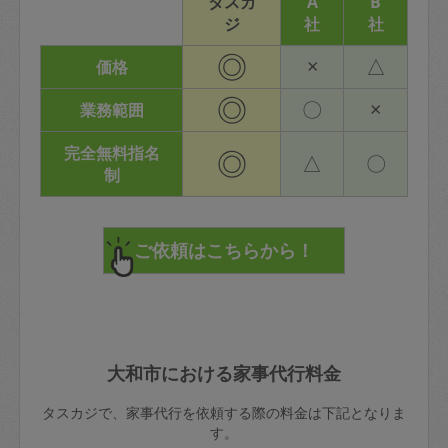
タスカ
A
B
ジ
社
社
◎
×
△
価格
◎
〇
×
業務範囲
完全無料指名
◎
△
〇
制
大和市における家事代行料金
タスカジで、家事代行を依頼する際の料金は下記となりま
す。