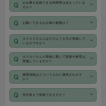
す。
丈夫です。
お仕事を依頼できる時間帯は決まっていま
料金のご請求と合わせてお支払いとなり
定期の最低利用回数は設けていない代わ
デビットカード・プリペイドカード（Vプ
すか？
ます。交通費の金額は「依頼の詳細」に
りに、一定数を超えたキャンセルは有償
リカ、au WALLETなど）
は支払にはご利
時間帯は3種類あります。いずれも１回あ
自動計算で表示されます。
でキャンセルすることが出来ます。
用いただけませんのでご注意ください。
お願いできるお仕事の範囲は？
たり３時間です。
銀行振込や現金払いも対応していませ
（例：毎週定期の場合は３回以上のキャ
ん。
掃除、整理収納、洗濯、買い物、料理、
・ＡＭ ９時～１２時
ンセルが有償（1200円、隔週定期の場合
なお、タスカジさんの交通費も、依頼料
タスカジさんにはどのような方が登録して
作り置きです。タスカジさんによってで
・ＰＭ １３時～１６時
いるのですか？
は２回以上のキャンセルが有償（1200
金のご請求と合わせてお支払いとなりま
きる仕事の範囲が異なりますので、依頼
・夜 １８時～２１時
円））
す。交通費の金額は「依頼の詳細」に自
主婦として長年の家事経験をお持ちの
する前にタスカジさんのプロフィールで
動計算で表示されます。
タスカジさんの登録に際して面接や教育は
方、栄養士・調理師といった資格者で保
確認してください。
開始時間を２時間前後変更することが可
実施していますか？
育園や学校の給食やレストランで料理関
基本的に、高所での作業や危険作業、屋
能です。依頼送信後、個別にタスカジさ
応募の際に、各自事務局との面接と説明
係の専門職に従事されていた方、日本で
外での作業は対象外です。
んにメッセージを送り調整してくださ
損害保険はどういうものに適用されます
を行っています。その後、身分証明書の
すでにハウスキーパーや英語の先生とし
か？
い。ただし、２時間を越えての調整はで
写真提出をしていただいています。外国
てお仕事をしているフィリピン出身の
きません。
依頼者とタスカジさんとの間でタスカジ
人の場合は在留カードで労働許可状況を
方、海外からの留学生、家事が好きな会
万が一、依頼した時間帯と作業時間が１
何日前まで依頼できますか？
を通して成立した作業時間内での作業に
確認しています。タスカジさんトレーニ
社員など様々なバックグラウンドの方が
時間も被らない場合、損害保険の対象外
適用されます。作業範囲は、掃除、洗
ング動画を使ったセルフトレーニングの
登録しています。
となりますので、ご注意ください。