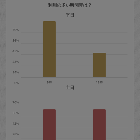
利用の多い時間帯は？
定期契約をキャンセルする場合、毎週定
期は月2回まで隔週定期は月1回までキャ
平日
ンセル料は発生しません。それ以上はキ
70%
ャンセル料が発生します。
56%
定期契約キャンセル料：
42%
・1回につき1,200円※
28%
・詳細ルールは、
こちら
を参照くださ
い。
14%
9時
13時
0%
※キャンセル料金の設定について：
土日
定期依頼1回（3時間）の金額とスポット
70%
1回（3時間）依頼した場合の金額の差額
相当で料金設定されています。
56%
42%
28%