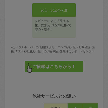
安心・安全の制度
レビューによる「見える
化」に加え､3つの制度※で
安心・安全！
※①ハウスキーパーの3段階スクリーニング(身分証・ビザ確認､面
接､テスト)､②最大一億円の損害保険､③親身なサポートセンター
他社サービスとの違い