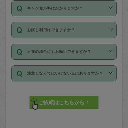
ご依頼は、現在を起点に3日後（72時間
濯、料理、作り置き、整理収納、買い物
のち、タスカジモニター宅にて３時間の
また外国人の方は英語しか話せない方、
キャンセル料はかかりますか？
以降）の日時から受付可能となっていま
です。作業中に物を壊したり、人にけが
現場トライアルを受け、合格したタスカ
日本語も話せる方など様々です。
す。
をさせたりした場合が対象で、補償金額
ジさんが活動されています。
キャンセル料には、以下の2種類がありま
ただし、72時間を切った直前の日程では
は対物1000万円、対人1億円が上限で
バックグラウンドや得意分野はプロフィ
お試し利用はできますか？
す。
タスカジさんへ「募集」をかけることが
す。
※テストセンターの講評は１件目のレビュ
ールに記載していますので、各自の得意
可能です。
ーとして記載されていますので依頼の際
分野を見極めて、目的に合わせてお仕事
「お試し利用」というメニューはありま
万が一損害が発生した場合は、その場の
に参考にしてください。
を依頼してください。
不在の場合にもお願いできますか？
せんが、「一回のみ」依頼を活用するこ
1. 直前キャンセル（定期、スポット契約
写真を撮り、
参考
：
【詳細】タスカジさんの登録に際
とによって、気に入ったタスカジさんを
共通）
タスカジサポートセンターまでご連絡く
して面接や教育は実施していますか？
不在の場合の作業はタスカジさんの同意
見つけることができます。
・タスカジさんのお仕事開始予定時間前
ださい。
注意しなくてはいけない点はありますか？
が必要です。数回の依頼ののち、タスカ
72時間を超える※と、以下のキャンセル
詳細FAQ：
損害賠償保険について教えて
ジさんと依頼者の間で十分な信頼関係が
まず、条件の合う気になるタスカジさ
料が発生します。
ください。
貴重品は紛失の際トラブルの元となるの
できたのち、タスカジさんに依頼してみ
ん、２・３人に「スポット」依頼をして
で、必ず鍵のかかるロッカーや金庫に入
てください。
みてください。
直前キャンセル料：
れて依頼者の責任の元管理するよう心掛
不在時に部屋に入るためにタスカジさん
その後、一番気に入ったタスカジさんに
72時間前〜24時間前＝依頼料金の50%
けてください。
に鍵を預ける必要がありますが、タスカ
「定期（毎週・隔週）」依頼をしてくだ
24時間前～1時間前＝依頼金額の100%
※パスポート、クレジットカード、銀行カ
ジさんが紛失した鍵によって二次的な損
さい。
1時間前〜実施時間＝依頼金額の100%＋
ード、5千円以上のアクセサリー、500円
害（たとえば、第三者の侵入など）が起
交通費全額