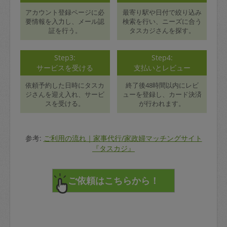
アカウント登録ページに必
最寄り駅や日付で絞り込み
要情報を入力し、メール認
検索を行い、ニーズに合う
証を行う。
タスカジさんを探す。
Step3:
Step4:
サービスを受ける
支払いとレビュー
依頼予約した日時にタスカ
終了後48時間以内にレビ
ジさんを迎え入れ、サービ
ューを登録し、カード決済
スを受ける。
が行われます。
参考:
ご利用の流れ｜家事代行/家政婦マッチングサイト
『タスカジ』