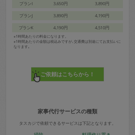
プランI
3,650円
3,890円
プランJ
3,890円
4,190円
プランK
4,190円
4,510円
※1時間あたりの料金になります。
※1時間あたりの金額は税込みですが､交通費は別途にてお支払いに
なります｡
家事代行サービスの種類
タスカジで依頼できるサービスは下記となります。
掃除
料理作り置き