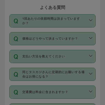
よくある質問
1回あたりの依頼時間は決まっています
か？
依頼1回につき3時間固定です。3時間を
価格はどうやって決まっていますか？
超えて依頼したい場合は、延長機能をご
利用ください。機能をご利用いただくに
11種類の価格帯の中からタスカジさん自
は、タスカジさんに事前に相談し、合意
支払い方法を教えてください
身が価格を選んで設定しています。
の上事前申請することが必要です。な
タスカジさんの価格設定には最初は制限
お、3時間を下回っても、値引き等はござ
お支払方法はクレジットカード（Visa／
があり、レビュー件数、レビューの平均
いません。
同じタスカジさんに定期的にお願いする場
Master／JCB／AMERICAN EXPRESS／
値、などで除々に設定可能な最高額が上
合はお得になる？
Diners Club）のみとなります。
がっていく仕組みになっています。
依頼には「スポット」と「定期（毎週｜
カード情報のご登録は、依頼リクエスト
交通費は料金に含まれますか？
隔週）」があり、「定期」の依頼は「ス
を行う際にご入力ください。プロフィー
ポット」よりお得な料金でご利用できま
ル登録時にはご入力いただかなくても大
交通費は依頼料金とは別途発生し、依頼