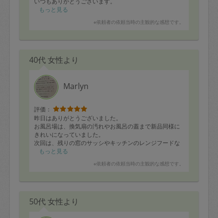
いつもありがとうございます。
もっと見る
※依頼者の依頼当時の主観的な感想です。
40代 女性より
Marlyn
評価：
昨日はありがとうございました。
お風呂場は、換気扇の汚れやお風呂の蓋まで新品同様に
きれいになっていました。
次回は、残りの窓のサッシやキッチンのレンジフードな
ど今回出来なかった部分をお願いしたいと思います。
もっと見る
3時間びっしり、汗を流しながら作業して下さり感謝で
※依頼者の依頼当時の主観的な感想です。
す。
今回初めてでしたが、汚れ落とし方が正にプロの技でご
依頼した甲斐がありました。
ぜひまたお願いしたいと思いました。
50代 女性より