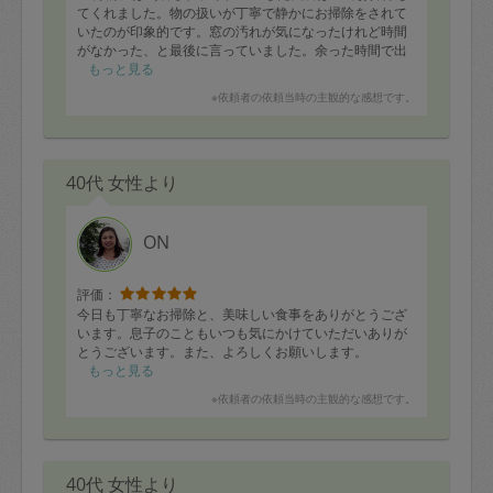
てくれました。物の扱いが丁寧で静かにお掃除をされて
いたのが印象的です。窓の汚れが気になったけれど時間
がなかった、と最後に言っていました。余った時間で出
来ることを考えながら動いているところにプロ意識を感
もっと見る
じました。
※依頼者の依頼当時の主観的な感想です。
40代 女性より
ON
評価：
今日も丁寧なお掃除と、美味しい食事をありがとうござ
います。息子のこともいつも気にかけていただいありが
とうございます。また、よろしくお願いします。
もっと見る
※依頼者の依頼当時の主観的な感想です。
40代 女性より