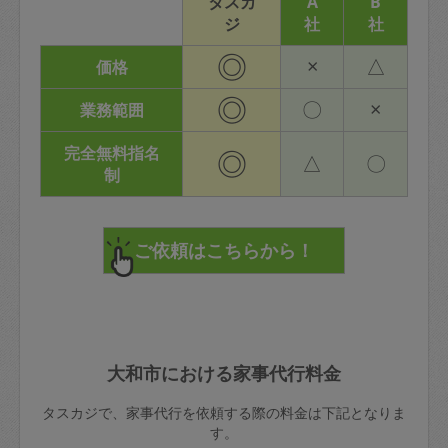
タスカ
A
B
ジ
社
社
◎
×
△
価格
◎
〇
×
業務範囲
完全無料指名
◎
△
〇
制
大和市における家事代行料金
タスカジで、家事代行を依頼する際の料金は下記となりま
す。