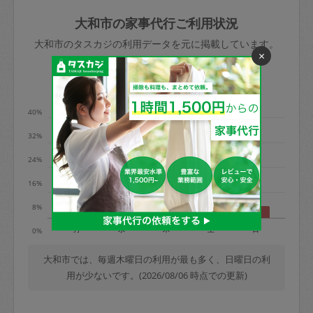
玉、など
きた場合は損害保険の対象外となるので
依頼者不在による当日キャンセル＝依頼
大和市の家事代行ご利用状況
ご注意ください。
金額の100%＋交通費全額
大和市のタスカジの利用データを元に掲載しています。
あわせてこちらも参照ください
：
初めて
×
利用します。注意しなくてはいけない点
※例：依頼日時／土曜日午前9時開始の場
利用の多い曜日は？
はありますか？
合、水曜日午前9時以降はキャンセル料が
発生
40%
水曜日9時〜金曜日9時まで＝依頼料金の
32%
50%
24%
金曜日9時～土曜日8時まで＝依頼金額の
100%
16%
土曜日8時〜実施時間＝依頼金額の100%
8%
＋交通費全額
月
水
木
土
日
0%
依頼者不在による当日キャンセル＝依頼
金額の100%＋交通費全額
大和市では、毎週木曜日の利用が最も多く、日曜日の利
用が少ないです。(2026/08/06 時点での更新)
2. 定期契約キャンセル（定期契約のみ）