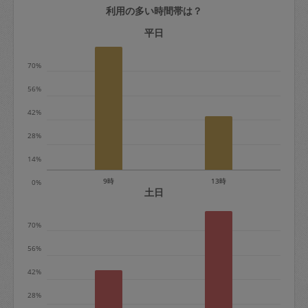
利用の多い時間帯は？
定期契約をキャンセルする場合、毎週定
期は月2回まで隔週定期は月1回までキャ
平日
ンセル料は発生しません。それ以上はキ
70%
ャンセル料が発生します。
56%
定期契約キャンセル料：
42%
・1回につき1,200円※
28%
・詳細ルールは、
こちら
を参照くださ
い。
14%
9時
13時
0%
※キャンセル料金の設定について：
土日
定期依頼1回（3時間）の金額とスポット
70%
1回（3時間）依頼した場合の金額の差額
相当で料金設定されています。
56%
42%
28%