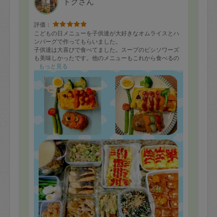
トクさん
評価：
こどもの日メニューを子供達が大好きなオムライスとハ
ンバーグで作ってもらいました。
子供達は大喜びで食べてました。スープのビシソワーズ
も美味しかったです。他のメニューもこれから食べるの
が楽しみです。沢山ありがとうございました！
もっと見る