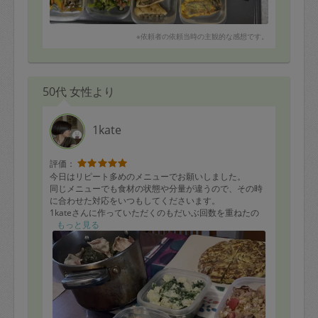
※依頼者の依頼当時の主観的な感想です。
50代 女性より
1kate
評価：
今日はリピート多めのメニューでお願いしました。
同じメニューでも食材の状態や分量が違うので、その時
に合わせた対応をいつもしてくださいます。
1kateさんに作っていただくのもだいぶ回数を重ねたの
で、事前のやり取りから当日の終了時間まで安心してお
もっと見る
願いしています！