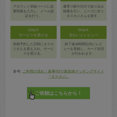
アカウント登録ページに必
最寄り駅や日付で絞り込み
要情報を入力し、メール認
検索を行い、ニーズに合う
証を行う。
タスカジさんを探す。
Step3:
Step4:
サービスを受ける
支払いとレビュー
依頼予約した日時にタスカ
終了後48時間以内にレビ
ジさんを迎え入れ、サービ
ューを登録し、カード決済
スを受ける。
が行われます。
参考:
ご利用の流れ｜家事代行/家政婦マッチングサイト
『タスカジ』