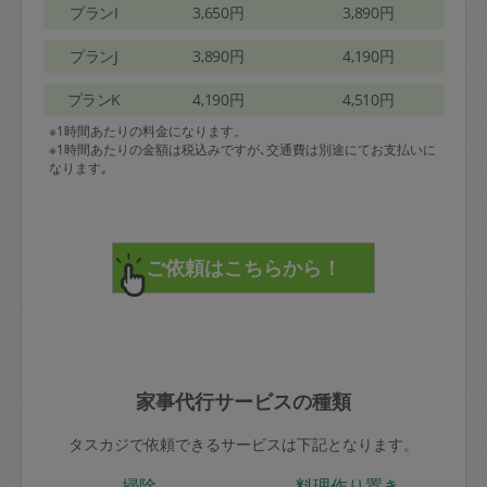
プランI
3,650円
3,890円
プランJ
3,890円
4,190円
プランK
4,190円
4,510円
※1時間あたりの料金になります。
※1時間あたりの金額は税込みですが､交通費は別途にてお支払いに
なります｡
家事代行サービスの種類
タスカジで依頼できるサービスは下記となります。
掃除
料理作り置き