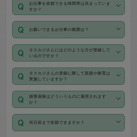
す。
丈夫です。
お仕事を依頼できる時間帯は決まっていま
料金のご請求と合わせてお支払いとなり
定期の最低利用回数は設けていない代わ
デビットカード・プリペイドカード（Vプ
すか？
ます。交通費の金額は「依頼の詳細」に
りに、一定数を超えたキャンセルは有償
リカ、au WALLETなど）
は支払にはご利
時間帯は3種類あります。いずれも１回あ
自動計算で表示されます。
でキャンセルすることが出来ます。
用いただけませんのでご注意ください。
お願いできるお仕事の範囲は？
たり３時間です。
銀行振込や現金払いも対応していませ
（例：毎週定期の場合は３回以上のキャ
ん。
掃除、整理収納、洗濯、買い物、料理、
・ＡＭ ９時～１２時
ンセルが有償（1200円、隔週定期の場合
なお、タスカジさんの交通費も、依頼料
タスカジさんにはどのような方が登録して
作り置きです。タスカジさんによってで
・ＰＭ １３時～１６時
いるのですか？
は２回以上のキャンセルが有償（1200
金のご請求と合わせてお支払いとなりま
きる仕事の範囲が異なりますので、依頼
・夜 １８時～２１時
円））
す。交通費の金額は「依頼の詳細」に自
主婦として長年の家事経験をお持ちの
する前にタスカジさんのプロフィールで
動計算で表示されます。
タスカジさんの登録に際して面接や教育は
方、栄養士・調理師といった資格者で保
確認してください。
開始時間を２時間前後変更することが可
実施していますか？
育園や学校の給食やレストランで料理関
基本的に、高所での作業や危険作業、屋
能です。依頼送信後、個別にタスカジさ
応募の際に、各自事務局との面接と説明
係の専門職に従事されていた方、日本で
外での作業は対象外です。
んにメッセージを送り調整してくださ
損害保険はどういうものに適用されます
を行っています。その後、身分証明書の
すでにハウスキーパーや英語の先生とし
か？
い。ただし、２時間を越えての調整はで
写真提出をしていただいています。外国
てお仕事をしているフィリピン出身の
きません。
依頼者とタスカジさんとの間でタスカジ
人の場合は在留カードで労働許可状況を
方、海外からの留学生、家事が好きな会
万が一、依頼した時間帯と作業時間が１
何日前まで依頼できますか？
を通して成立した作業時間内での作業に
確認しています。タスカジさんトレーニ
社員など様々なバックグラウンドの方が
時間も被らない場合、損害保険の対象外
適用されます。作業範囲は、掃除、洗
ング動画を使ったセルフトレーニングの
登録しています。
となりますので、ご注意ください。