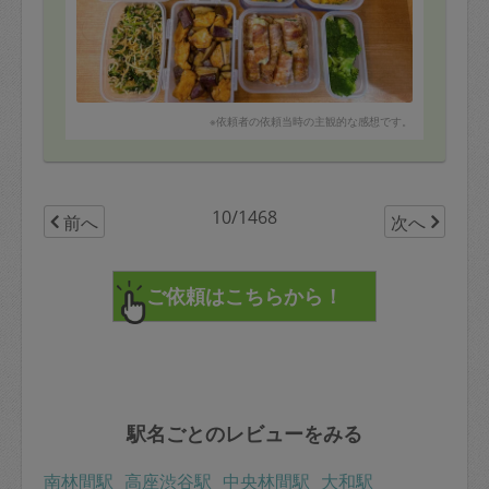
※依頼者の依頼当時の主観的な感想です。
10/1468
前へ
次へ
駅名ごとのレビューをみる
南林間駅
高座渋谷駅
中央林間駅
大和駅