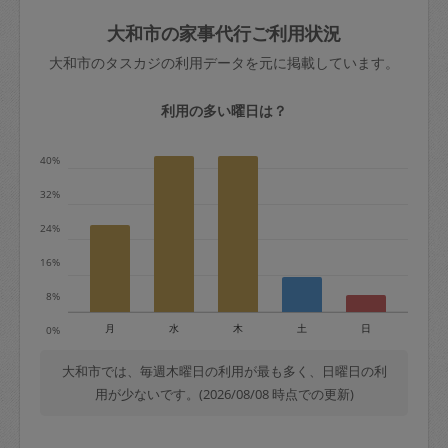
玉、など
きた場合は損害保険の対象外となるので
依頼者不在による当日キャンセル＝依頼
大和市の家事代行ご利用状況
ご注意ください。
金額の100%＋交通費全額
大和市のタスカジの利用データを元に掲載しています。
あわせてこちらも参照ください
：
初めて
利用します。注意しなくてはいけない点
※例：依頼日時／土曜日午前9時開始の場
利用の多い曜日は？
はありますか？
合、水曜日午前9時以降はキャンセル料が
発生
40%
水曜日9時〜金曜日9時まで＝依頼料金の
32%
50%
24%
金曜日9時～土曜日8時まで＝依頼金額の
100%
16%
土曜日8時〜実施時間＝依頼金額の100%
8%
＋交通費全額
月
水
木
土
日
0%
依頼者不在による当日キャンセル＝依頼
金額の100%＋交通費全額
大和市では、毎週木曜日の利用が最も多く、日曜日の利
用が少ないです。(2026/08/08 時点での更新)
2. 定期契約キャンセル（定期契約のみ）