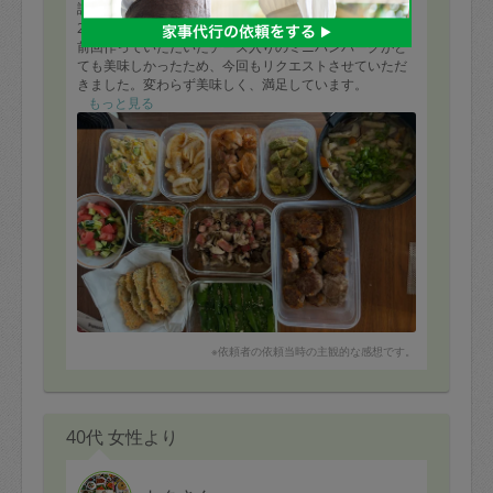
評価：
2回目のリピートです。
前回作っていただいたチーズ入りのミニハンバーグがと
ても美味しかったため、今回もリクエストさせていただ
きました。変わらず美味しく、満足しています。
もっと見る
食材は、優先して使っていただきたいもののみお伝え
し、あとはお任せでお願いしましたが、揚げ物からサラ
ダ、汁物までバリエーションもあり、またどのお料理も
シンプルな味付けながらとても美味しく、素材の良さが
活かされていると感じました。
冷蔵庫にあった賞味期限の近い食材を見つけて使ってく
ださったり、ちょっとした気遣いもありがたいです。
※依頼者の依頼当時の主観的な感想です。
40代 女性より