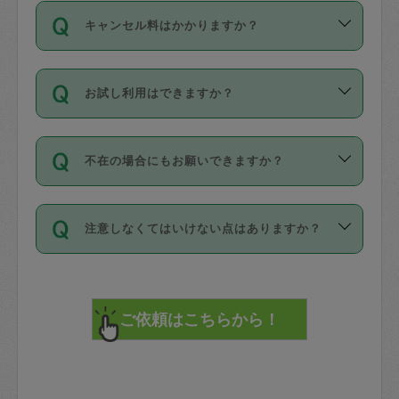
ご依頼は、現在を起点に3日後（72時間
濯、料理、作り置き、整理収納、買い物
のち、タスカジモニター宅にて３時間の
また外国人の方は英語しか話せない方、
キャンセル料はかかりますか？
以降）の日時から受付可能となっていま
です。作業中に物を壊したり、人にけが
現場トライアルを受け、合格したタスカ
日本語も話せる方など様々です。
す。
をさせたりした場合が対象で、補償金額
ジさんが活動されています。
キャンセル料には、以下の2種類がありま
ただし、72時間を切った直前の日程では
は対物1000万円、対人1億円が上限で
バックグラウンドや得意分野はプロフィ
お試し利用はできますか？
す。
タスカジさんへ「募集」をかけることが
す。
※テストセンターの講評は１件目のレビュ
ールに記載していますので、各自の得意
可能です。
ーとして記載されていますので依頼の際
分野を見極めて、目的に合わせてお仕事
「お試し利用」というメニューはありま
万が一損害が発生した場合は、その場の
に参考にしてください。
を依頼してください。
不在の場合にもお願いできますか？
せんが、「一回のみ」依頼を活用するこ
1. 直前キャンセル（定期、スポット契約
写真を撮り、
参考
：
【詳細】タスカジさんの登録に際
とによって、気に入ったタスカジさんを
共通）
タスカジサポートセンターまでご連絡く
して面接や教育は実施していますか？
不在の場合の作業はタスカジさんの同意
見つけることができます。
・タスカジさんのお仕事開始予定時間前
ださい。
注意しなくてはいけない点はありますか？
が必要です。数回の依頼ののち、タスカ
72時間を超える※と、以下のキャンセル
詳細FAQ：
損害賠償保険について教えて
ジさんと依頼者の間で十分な信頼関係が
まず、条件の合う気になるタスカジさ
料が発生します。
ください。
貴重品は紛失の際トラブルの元となるの
できたのち、タスカジさんに依頼してみ
ん、２・３人に「スポット」依頼をして
で、必ず鍵のかかるロッカーや金庫に入
てください。
みてください。
直前キャンセル料：
れて依頼者の責任の元管理するよう心掛
不在時に部屋に入るためにタスカジさん
その後、一番気に入ったタスカジさんに
72時間前〜24時間前＝依頼料金の50%
けてください。
に鍵を預ける必要がありますが、タスカ
「定期（毎週・隔週）」依頼をしてくだ
24時間前～1時間前＝依頼金額の100%
※パスポート、クレジットカード、銀行カ
ジさんが紛失した鍵によって二次的な損
さい。
1時間前〜実施時間＝依頼金額の100%＋
ード、5千円以上のアクセサリー、500円
害（たとえば、第三者の侵入など）が起
交通費全額