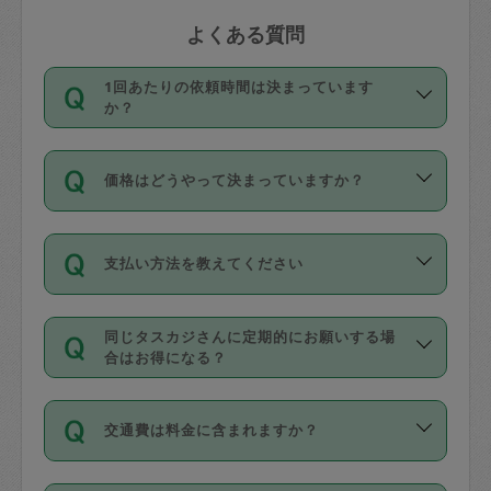
よくある質問
1回あたりの依頼時間は決まっています
か？
依頼1回につき3時間固定です。3時間を
価格はどうやって決まっていますか？
超えて依頼したい場合は、延長機能をご
利用ください。機能をご利用いただくに
11種類の価格帯の中からタスカジさん自
は、タスカジさんに事前に相談し、合意
支払い方法を教えてください
身が価格を選んで設定しています。
の上事前申請することが必要です。な
タスカジさんの価格設定には最初は制限
お、3時間を下回っても、値引き等はござ
お支払方法はクレジットカード（Visa／
があり、レビュー件数、レビューの平均
いません。
同じタスカジさんに定期的にお願いする場
Master／JCB／AMERICAN EXPRESS／
値、などで除々に設定可能な最高額が上
合はお得になる？
Diners Club）のみとなります。
がっていく仕組みになっています。
依頼には「スポット」と「定期（毎週｜
カード情報のご登録は、依頼リクエスト
交通費は料金に含まれますか？
隔週）」があり、「定期」の依頼は「ス
を行う際にご入力ください。プロフィー
ポット」よりお得な料金でご利用できま
ル登録時にはご入力いただかなくても大
交通費は依頼料金とは別途発生し、依頼