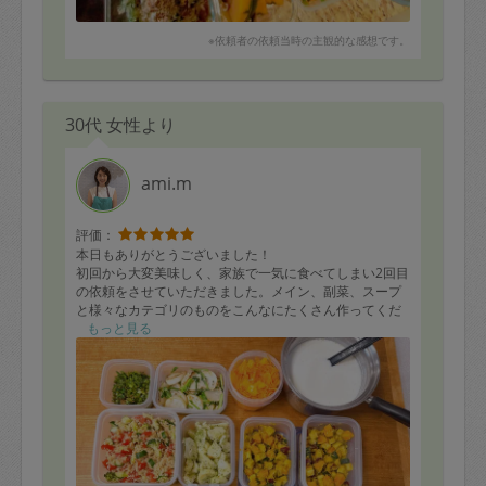
※依頼者の依頼当時の主観的な感想です。
30代 女性より
ami.m
評価：
本日もありがとうございました！
初回から大変美味しく、家族で一気に食べてしまい2回目
の依頼をさせていただきました。メイン、副菜、スープ
と様々なカテゴリのものをこんなにたくさん作ってくだ
さいました。子どもが好きなものや苦手なものをヒアリ
もっと見る
ングしてくださったり、料理中に質問させていただいた
際も丁寧に教えてくださり、お人柄も素敵な方です。
普段使わなかったり、使いにくい野菜もとっても美味し
く生まれ変わるので毎回ご依頼するのが楽しみです！片
付けもピカピカにしてくださり、助かりました。大切に
食べます。ありがとうございました！