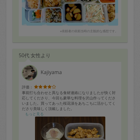
※依頼者の依頼当時の主観的な感想です。
50代 女性より
Kajiyama
評価：
事前打ち合わせと異なる食材連絡になりましたが快く対
応してくださり、今回も豪華な料理を沢山作ってくださ
いました。買ってあった桜花漬をあちこちに活かしてく
ださり美味しく頂戴しました。
こちらの最終確認不足ですが、シンクの中にゴミが残っ
もっと見る
てしまっておりましたのでそこが改善されましたら⭐︎満点
です。お帰り間際に、ブラマンジェを１つ盛り付けお願
いしたのがいけなかったですね、申し訳ありません！ま
たよろしくお願いします。