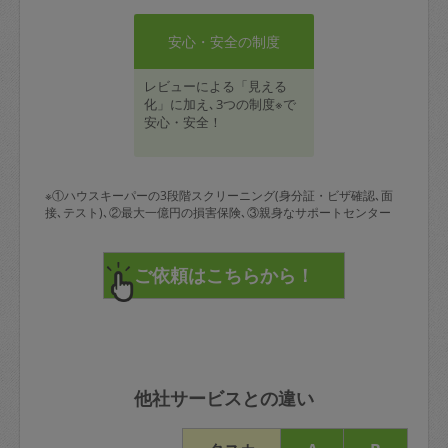
安心・安全の制度
レビューによる「見える
化」に加え､3つの制度※で
安心・安全！
※①ハウスキーパーの3段階スクリーニング(身分証・ビザ確認､面
接､テスト)､②最大一億円の損害保険､③親身なサポートセンター
他社サービスとの違い