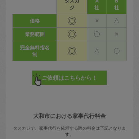
タスカ
A
B
ジ
社
社
◎
×
△
価格
◎
〇
×
業務範囲
完全無料指名
◎
△
〇
制
大和市における家事代行料金
タスカジで、家事代行を依頼する際の料金は下記となりま
す。