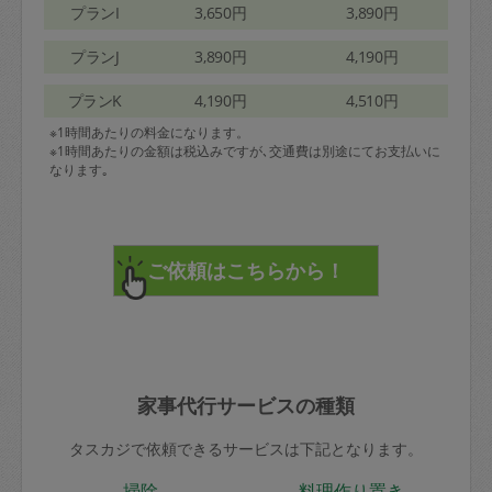
プランI
3,650円
3,890円
プランJ
3,890円
4,190円
プランK
4,190円
4,510円
※1時間あたりの料金になります。
※1時間あたりの金額は税込みですが､交通費は別途にてお支払いに
なります｡
家事代行サービスの種類
タスカジで依頼できるサービスは下記となります。
掃除
料理作り置き