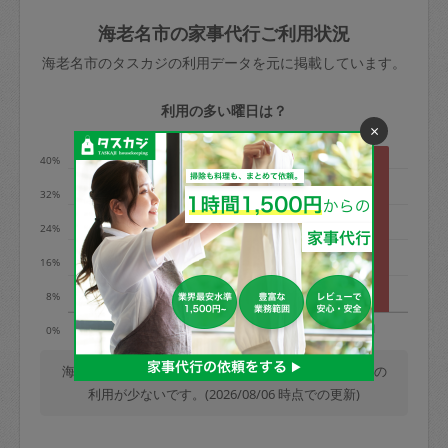
玉、など
きた場合は損害保険の対象外となるので
依頼者不在による当日キャンセル＝依頼
海老名市の家事代行ご利用状況
ご注意ください。
金額の100%＋交通費全額
海老名市のタスカジの利用データを元に掲載しています。
あわせてこちらも参照ください
：
初めて
利用します。注意しなくてはいけない点
※例：依頼日時／土曜日午前9時開始の場
利用の多い曜日は？
はありますか？
×
合、水曜日午前9時以降はキャンセル料が
発生
40%
水曜日9時〜金曜日9時まで＝依頼料金の
32%
50%
24%
金曜日9時～土曜日8時まで＝依頼金額の
100%
16%
土曜日8時〜実施時間＝依頼金額の100%
8%
＋交通費全額
火
水
木
金
土
日
0%
依頼者不在による当日キャンセル＝依頼
金額の100%＋交通費全額
海老名市では、毎週日曜日の利用が最も多く、土曜日の
利用が少ないです。(2026/08/06 時点での更新)
2. 定期契約キャンセル（定期契約のみ）