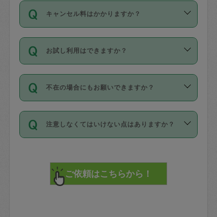
ご依頼は、現在を起点に3日後（72時間
濯、料理、作り置き、整理収納、買い物
のち、タスカジモニター宅にて３時間の
また外国人の方は英語しか話せない方、
キャンセル料はかかりますか？
以降）の日時から受付可能となっていま
です。作業中に物を壊したり、人にけが
現場トライアルを受け、合格したタスカ
日本語も話せる方など様々です。
す。
をさせたりした場合が対象で、補償金額
ジさんが活動されています。
キャンセル料には、以下の2種類がありま
ただし、72時間を切った直前の日程では
は対物1000万円、対人1億円が上限で
バックグラウンドや得意分野はプロフィ
お試し利用はできますか？
す。
タスカジさんへ「募集」をかけることが
す。
※テストセンターの講評は１件目のレビュ
ールに記載していますので、各自の得意
可能です。
ーとして記載されていますので依頼の際
分野を見極めて、目的に合わせてお仕事
「お試し利用」というメニューはありま
万が一損害が発生した場合は、その場の
に参考にしてください。
を依頼してください。
不在の場合にもお願いできますか？
せんが、「一回のみ」依頼を活用するこ
1. 直前キャンセル（定期、スポット契約
写真を撮り、
参考
：
【詳細】タスカジさんの登録に際
とによって、気に入ったタスカジさんを
共通）
タスカジサポートセンターまでご連絡く
して面接や教育は実施していますか？
不在の場合の作業はタスカジさんの同意
見つけることができます。
・タスカジさんのお仕事開始予定時間前
ださい。
注意しなくてはいけない点はありますか？
が必要です。数回の依頼ののち、タスカ
72時間を超える※と、以下のキャンセル
詳細FAQ：
損害賠償保険について教えて
ジさんと依頼者の間で十分な信頼関係が
まず、条件の合う気になるタスカジさ
料が発生します。
ください。
貴重品は紛失の際トラブルの元となるの
できたのち、タスカジさんに依頼してみ
ん、２・３人に「スポット」依頼をして
で、必ず鍵のかかるロッカーや金庫に入
てください。
みてください。
直前キャンセル料：
れて依頼者の責任の元管理するよう心掛
不在時に部屋に入るためにタスカジさん
その後、一番気に入ったタスカジさんに
72時間前〜24時間前＝依頼料金の50%
けてください。
に鍵を預ける必要がありますが、タスカ
「定期（毎週・隔週）」依頼をしてくだ
24時間前～1時間前＝依頼金額の100%
※パスポート、クレジットカード、銀行カ
ジさんが紛失した鍵によって二次的な損
さい。
1時間前〜実施時間＝依頼金額の100%＋
ード、5千円以上のアクセサリー、500円
害（たとえば、第三者の侵入など）が起
交通費全額