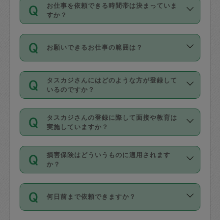
す。
丈夫です。
お仕事を依頼できる時間帯は決まっていま
料金のご請求と合わせてお支払いとなり
定期の最低利用回数は設けていない代わ
デビットカード・プリペイドカード（Vプ
すか？
ます。交通費の金額は「依頼の詳細」に
りに、一定数を超えたキャンセルは有償
リカ、au WALLETなど）
は支払にはご利
時間帯は3種類あります。いずれも１回あ
自動計算で表示されます。
でキャンセルすることが出来ます。
用いただけませんのでご注意ください。
お願いできるお仕事の範囲は？
たり３時間です。
銀行振込や現金払いも対応していませ
（例：毎週定期の場合は３回以上のキャ
ん。
掃除、整理収納、洗濯、買い物、料理、
・ＡＭ ９時～１２時
ンセルが有償（1200円、隔週定期の場合
なお、タスカジさんの交通費も、依頼料
タスカジさんにはどのような方が登録して
作り置きです。タスカジさんによってで
・ＰＭ １３時～１６時
いるのですか？
は２回以上のキャンセルが有償（1200
金のご請求と合わせてお支払いとなりま
きる仕事の範囲が異なりますので、依頼
・夜 １８時～２１時
円））
す。交通費の金額は「依頼の詳細」に自
主婦として長年の家事経験をお持ちの
する前にタスカジさんのプロフィールで
動計算で表示されます。
タスカジさんの登録に際して面接や教育は
方、栄養士・調理師といった資格者で保
確認してください。
開始時間を２時間前後変更することが可
実施していますか？
育園や学校の給食やレストランで料理関
基本的に、高所での作業や危険作業、屋
能です。依頼送信後、個別にタスカジさ
応募の際に、各自事務局との面接と説明
係の専門職に従事されていた方、日本で
外での作業は対象外です。
んにメッセージを送り調整してくださ
損害保険はどういうものに適用されます
を行っています。その後、身分証明書の
すでにハウスキーパーや英語の先生とし
か？
い。ただし、２時間を越えての調整はで
写真提出をしていただいています。外国
てお仕事をしているフィリピン出身の
きません。
依頼者とタスカジさんとの間でタスカジ
人の場合は在留カードで労働許可状況を
方、海外からの留学生、家事が好きな会
万が一、依頼した時間帯と作業時間が１
何日前まで依頼できますか？
を通して成立した作業時間内での作業に
確認しています。タスカジさんトレーニ
社員など様々なバックグラウンドの方が
時間も被らない場合、損害保険の対象外
適用されます。作業範囲は、掃除、洗
ング動画を使ったセルフトレーニングの
登録しています。
となりますので、ご注意ください。