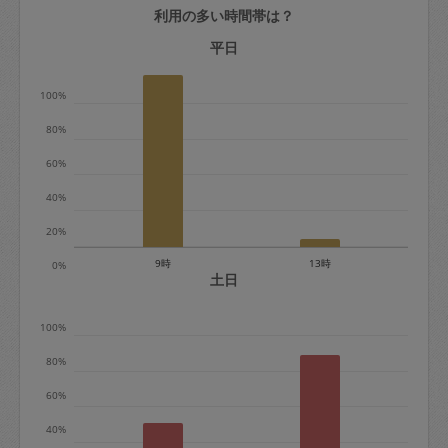
利用の多い時間帯は？
定期契約をキャンセルする場合、毎週定
期は月2回まで隔週定期は月1回までキャ
平日
ンセル料は発生しません。それ以上はキ
100%
ャンセル料が発生します。
80%
定期契約キャンセル料：
60%
・1回につき1,200円※
40%
・詳細ルールは、
こちら
を参照くださ
い。
20%
9時
13時
0%
※キャンセル料金の設定について：
土日
定期依頼1回（3時間）の金額とスポット
100%
1回（3時間）依頼した場合の金額の差額
相当で料金設定されています。
80%
60%
40%