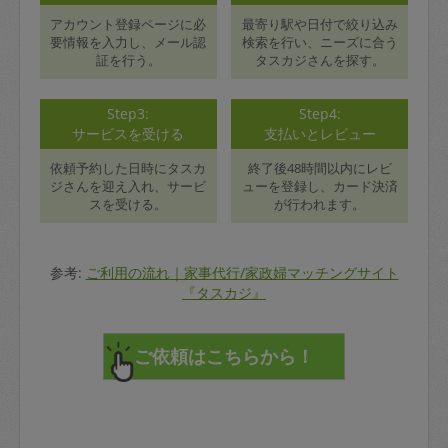
アカウント登録ページに必
最寄り駅や日付で絞り込み
要情報を入力し、メール認
検索を行い、ニーズに合う
証を行う。
タスカジさんを探す。
Step3:
Step4:
サービスを受ける
支払いとレビュー
依頼予約した日時にタスカ
終了後48時間以内にレビ
ジさんを迎え入れ、サービ
ューを登録し、カード決済
スを受ける。
が行われます。
参考:
ご利用の流れ｜家事代行/家政婦マッチングサイト
『タスカジ』