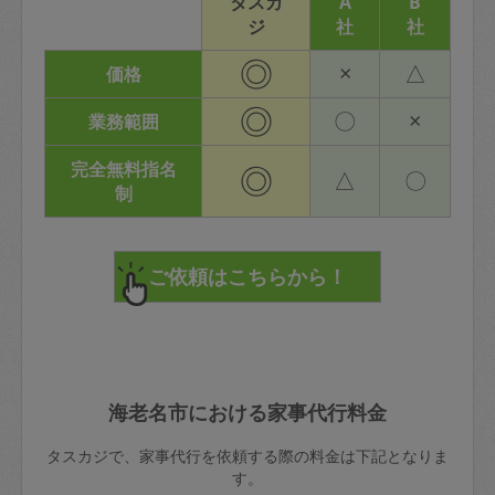
タスカ
A
B
ジ
社
社
◎
×
△
価格
◎
〇
×
業務範囲
完全無料指名
◎
△
〇
制
海老名市における家事代行料金
タスカジで、家事代行を依頼する際の料金は下記となりま
す。