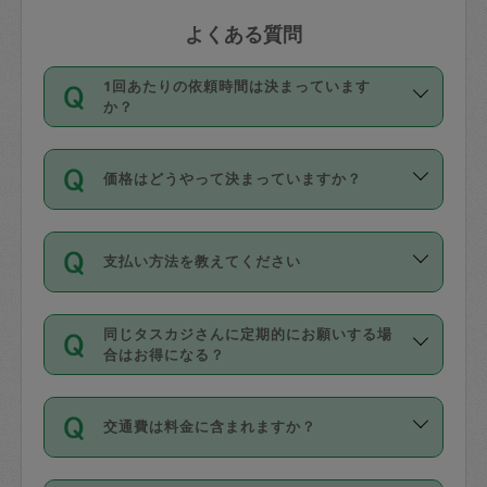
よくある質問
1回あたりの依頼時間は決まっています
か？
依頼1回につき3時間固定です。3時間を
価格はどうやって決まっていますか？
超えて依頼したい場合は、延長機能をご
利用ください。機能をご利用いただくに
11種類の価格帯の中からタスカジさん自
は、タスカジさんに事前に相談し、合意
支払い方法を教えてください
身が価格を選んで設定しています。
の上事前申請することが必要です。な
タスカジさんの価格設定には最初は制限
お、3時間を下回っても、値引き等はござ
お支払方法はクレジットカード（Visa／
があり、レビュー件数、レビューの平均
いません。
同じタスカジさんに定期的にお願いする場
Master／JCB／AMERICAN EXPRESS／
値、などで除々に設定可能な最高額が上
合はお得になる？
Diners Club）のみとなります。
がっていく仕組みになっています。
依頼には「スポット」と「定期（毎週｜
カード情報のご登録は、依頼リクエスト
交通費は料金に含まれますか？
隔週）」があり、「定期」の依頼は「ス
を行う際にご入力ください。プロフィー
ポット」よりお得な料金でご利用できま
ル登録時にはご入力いただかなくても大
交通費は依頼料金とは別途発生し、依頼