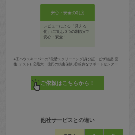
安心・安全の制度
レビューによる「見える
化」に加え､3つの制度※で
安心・安全！
※①ハウスキーパーの3段階スクリーニング(身分証・ビザ確認､面
接､テスト)､②最大一億円の損害保険､③親身なサポートセンター
他社サービスとの違い