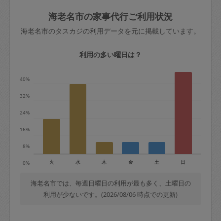
玉、など
きた場合は損害保険の対象外となるので
依頼者不在による当日キャンセル＝依頼
海老名市の家事代行ご利用状況
ご注意ください。
金額の100%＋交通費全額
海老名市のタスカジの利用データを元に掲載しています。
あわせてこちらも参照ください
：
初めて
利用します。注意しなくてはいけない点
※例：依頼日時／土曜日午前9時開始の場
利用の多い曜日は？
はありますか？
合、水曜日午前9時以降はキャンセル料が
発生
40%
水曜日9時〜金曜日9時まで＝依頼料金の
32%
50%
24%
金曜日9時～土曜日8時まで＝依頼金額の
100%
16%
土曜日8時〜実施時間＝依頼金額の100%
8%
＋交通費全額
火
水
木
金
土
日
0%
依頼者不在による当日キャンセル＝依頼
金額の100%＋交通費全額
海老名市では、毎週日曜日の利用が最も多く、土曜日の
利用が少ないです。(2026/08/06 時点での更新)
2. 定期契約キャンセル（定期契約のみ）