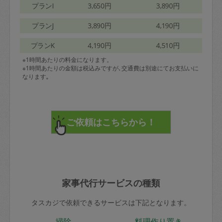
プランI
3,650円
3,890円
プランJ
3,890円
4,190円
プランK
4,190円
4,510円
※1時間あたりの料金になります。
※1時間あたりの金額は税込みですが､交通費は別途にてお支払いに
なります｡
家事代行サービスの種類
タスカジで依頼できるサービスは下記となります。
掃除
料理作り置き