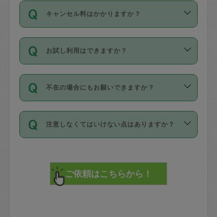
ご依頼は、現在を起点に3日後（72時間
濯、料理、作り置き、整理収納、買い物
のち、タスカジモニター宅にて３時間の
また外国人の方は英語しか話せない方、
キャンセル料はかかりますか？
以降）の日時から受付可能となっていま
です。作業中に物を壊したり、人にけが
現場トライアルを受け、合格したタスカ
日本語も話せる方など様々です。
す。
をさせたりした場合が対象で、補償金額
ジさんが活動されています。
キャンセル料には、以下の2種類がありま
ただし、72時間を切った直前の日程では
は対物1000万円、対人1億円が上限で
バックグラウンドや得意分野はプロフィ
お試し利用はできますか？
す。
タスカジさんへ「募集」をかけることが
す。
※テストセンターの講評は１件目のレビュ
ールに記載していますので、各自の得意
可能です。
ーとして記載されていますので依頼の際
分野を見極めて、目的に合わせてお仕事
「お試し利用」というメニューはありま
万が一損害が発生した場合は、その場の
に参考にしてください。
を依頼してください。
不在の場合にもお願いできますか？
せんが、「一回のみ」依頼を活用するこ
1. 直前キャンセル（定期、スポット契約
写真を撮り、
参考
：
【詳細】タスカジさんの登録に際
とによって、気に入ったタスカジさんを
共通）
タスカジサポートセンターまでご連絡く
して面接や教育は実施していますか？
不在の場合の作業はタスカジさんの同意
見つけることができます。
・タスカジさんのお仕事開始予定時間前
ださい。
注意しなくてはいけない点はありますか？
が必要です。数回の依頼ののち、タスカ
72時間を超える※と、以下のキャンセル
詳細FAQ：
損害賠償保険について教えて
ジさんと依頼者の間で十分な信頼関係が
まず、条件の合う気になるタスカジさ
料が発生します。
ください。
貴重品は紛失の際トラブルの元となるの
できたのち、タスカジさんに依頼してみ
ん、２・３人に「スポット」依頼をして
で、必ず鍵のかかるロッカーや金庫に入
てください。
みてください。
直前キャンセル料：
れて依頼者の責任の元管理するよう心掛
不在時に部屋に入るためにタスカジさん
その後、一番気に入ったタスカジさんに
72時間前〜24時間前＝依頼料金の50%
けてください。
に鍵を預ける必要がありますが、タスカ
「定期（毎週・隔週）」依頼をしてくだ
24時間前～1時間前＝依頼金額の100%
※パスポート、クレジットカード、銀行カ
ジさんが紛失した鍵によって二次的な損
さい。
1時間前〜実施時間＝依頼金額の100%＋
ード、5千円以上のアクセサリー、500円
害（たとえば、第三者の侵入など）が起
交通費全額