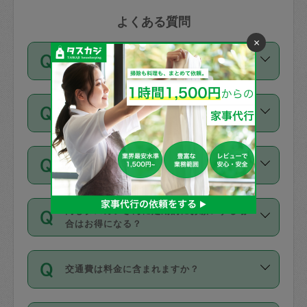
よくある質問
×
1回あたりの依頼時間は決まっています
か？
依頼1回につき3時間固定です。3時間を
価格はどうやって決まっていますか？
超えて依頼したい場合は、延長機能をご
利用ください。機能をご利用いただくに
11種類の価格帯の中からタスカジさん自
は、タスカジさんに事前に相談し、合意
支払い方法を教えてください
身が価格を選んで設定しています。
の上事前申請することが必要です。な
タスカジさんの価格設定には最初は制限
お、3時間を下回っても、値引き等はござ
お支払方法はクレジットカード（Visa／
があり、レビュー件数、レビューの平均
いません。
同じタスカジさんに定期的にお願いする場
Master／JCB／AMERICAN EXPRESS／
値、などで除々に設定可能な最高額が上
合はお得になる？
Diners Club）のみとなります。
がっていく仕組みになっています。
依頼には「スポット」と「定期（毎週｜
カード情報のご登録は、依頼リクエスト
交通費は料金に含まれますか？
隔週）」があり、「定期」の依頼は「ス
を行う際にご入力ください。プロフィー
ポット」よりお得な料金でご利用できま
ル登録時にはご入力いただかなくても大
交通費は依頼料金とは別途発生し、依頼