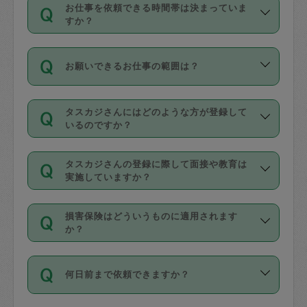
す。
丈夫です。
お仕事を依頼できる時間帯は決まっていま
料金のご請求と合わせてお支払いとなり
定期の最低利用回数は設けていない代わ
デビットカード・プリペイドカード（Vプ
すか？
ます。交通費の金額は「依頼の詳細」に
りに、一定数を超えたキャンセルは有償
リカ、au WALLETなど）
は支払にはご利
時間帯は3種類あります。いずれも１回あ
自動計算で表示されます。
でキャンセルすることが出来ます。
用いただけませんのでご注意ください。
お願いできるお仕事の範囲は？
たり３時間です。
銀行振込や現金払いも対応していませ
（例：毎週定期の場合は３回以上のキャ
ん。
掃除、整理収納、洗濯、買い物、料理、
・ＡＭ ９時～１２時
ンセルが有償（1200円、隔週定期の場合
なお、タスカジさんの交通費も、依頼料
タスカジさんにはどのような方が登録して
作り置きです。タスカジさんによってで
・ＰＭ １３時～１６時
いるのですか？
は２回以上のキャンセルが有償（1200
金のご請求と合わせてお支払いとなりま
きる仕事の範囲が異なりますので、依頼
・夜 １８時～２１時
円））
す。交通費の金額は「依頼の詳細」に自
主婦として長年の家事経験をお持ちの
する前にタスカジさんのプロフィールで
動計算で表示されます。
タスカジさんの登録に際して面接や教育は
方、栄養士・調理師といった資格者で保
確認してください。
開始時間を２時間前後変更することが可
実施していますか？
育園や学校の給食やレストランで料理関
基本的に、高所での作業や危険作業、屋
能です。依頼送信後、個別にタスカジさ
応募の際に、各自事務局との面接と説明
係の専門職に従事されていた方、日本で
外での作業は対象外です。
んにメッセージを送り調整してくださ
損害保険はどういうものに適用されます
を行っています。その後、身分証明書の
すでにハウスキーパーや英語の先生とし
か？
い。ただし、２時間を越えての調整はで
写真提出をしていただいています。外国
てお仕事をしているフィリピン出身の
きません。
依頼者とタスカジさんとの間でタスカジ
人の場合は在留カードで労働許可状況を
方、海外からの留学生、家事が好きな会
万が一、依頼した時間帯と作業時間が１
何日前まで依頼できますか？
を通して成立した作業時間内での作業に
確認しています。タスカジさんトレーニ
社員など様々なバックグラウンドの方が
時間も被らない場合、損害保険の対象外
適用されます。作業範囲は、掃除、洗
ング動画を使ったセルフトレーニングの
登録しています。
となりますので、ご注意ください。