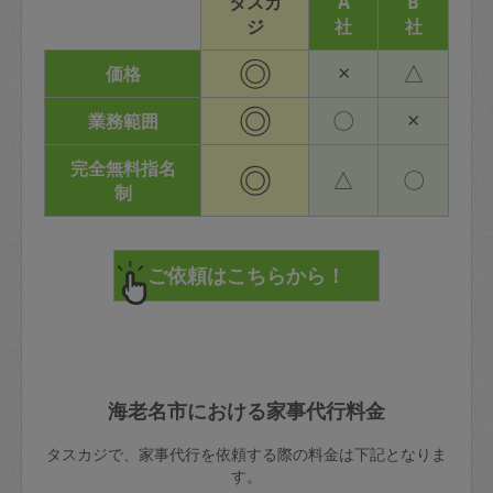
タスカ
A
B
ジ
社
社
◎
×
△
価格
◎
〇
×
業務範囲
完全無料指名
◎
△
〇
制
海老名市における家事代行料金
タスカジで、家事代行を依頼する際の料金は下記となりま
す。