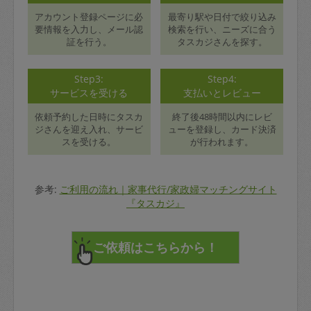
アカウント登録ページに必
最寄り駅や日付で絞り込み
要情報を入力し、メール認
検索を行い、ニーズに合う
証を行う。
タスカジさんを探す。
Step3:
Step4:
サービスを受ける
支払いとレビュー
依頼予約した日時にタスカ
終了後48時間以内にレビ
ジさんを迎え入れ、サービ
ューを登録し、カード決済
スを受ける。
が行われます。
参考:
ご利用の流れ｜家事代行/家政婦マッチングサイト
『タスカジ』