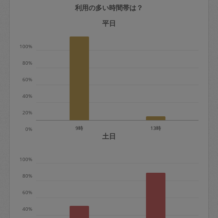
利用の多い時間帯は？
定期契約をキャンセルする場合、毎週定
期は月2回まで隔週定期は月1回までキャ
平日
ンセル料は発生しません。それ以上はキ
100%
ャンセル料が発生します。
80%
定期契約キャンセル料：
60%
・1回につき1,200円※
40%
・詳細ルールは、
こちら
を参照くださ
い。
20%
9時
13時
0%
※キャンセル料金の設定について：
土日
定期依頼1回（3時間）の金額とスポット
100%
1回（3時間）依頼した場合の金額の差額
相当で料金設定されています。
80%
60%
40%