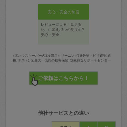
安心・安全の制度
レビューによる「見える
化」に加え､3つの制度※で
安心・安全！
※①ハウスキーパーの3段階スクリーニング(身分証・ビザ確認､面
接､テスト)､②最大一億円の損害保険､③親身なサポートセンター
他社サービスとの違い