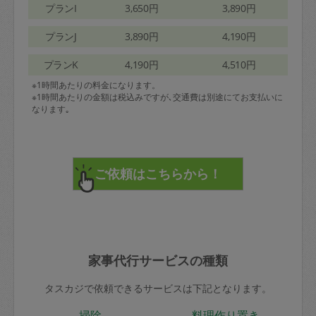
プランI
3,650円
3,890円
プランJ
3,890円
4,190円
プランK
4,190円
4,510円
※1時間あたりの料金になります。
※1時間あたりの金額は税込みですが､交通費は別途にてお支払いに
なります｡
家事代行サービスの種類
タスカジで依頼できるサービスは下記となります。
掃除
料理作り置き