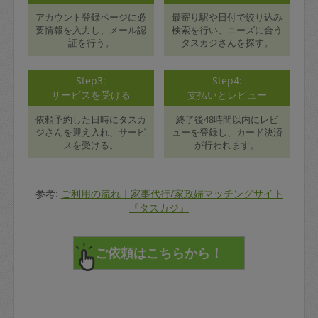
アカウント登録ページに必
最寄り駅や日付で絞り込み
要情報を入力し、メール認
検索を行い、ニーズに合う
証を行う。
タスカジさんを探す。
Step3:
Step4:
サービスを受ける
支払いとレビュー
依頼予約した日時にタスカ
終了後48時間以内にレビ
ジさんを迎え入れ、サービ
ューを登録し、カード決済
スを受ける。
が行われます。
参考:
ご利用の流れ｜家事代行/家政婦マッチングサイト
『タスカジ』