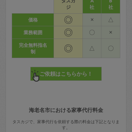
タスカ
A
B
ジ
社
社
◎
×
△
価格
◎
〇
×
業務範囲
完全無料指名
◎
△
〇
制
海老名市における家事代行料金
タスカジで、家事代行を依頼する際の料金は下記となりま
す。