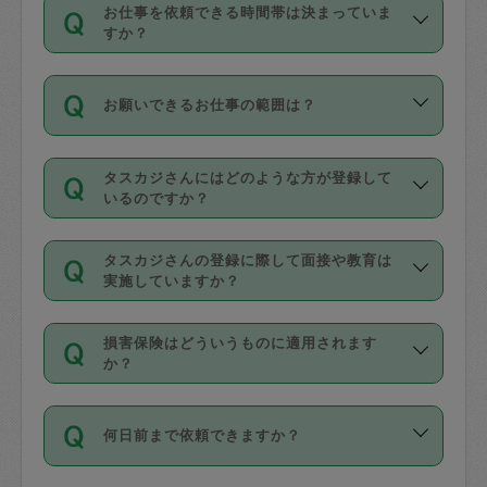
す。
丈夫です。
お仕事を依頼できる時間帯は決まっていま
料金のご請求と合わせてお支払いとなり
定期の最低利用回数は設けていない代わ
デビットカード・プリペイドカード（Vプ
すか？
ます。交通費の金額は「依頼の詳細」に
りに、一定数を超えたキャンセルは有償
リカ、au WALLETなど）
は支払にはご利
時間帯は3種類あります。いずれも１回あ
自動計算で表示されます。
でキャンセルすることが出来ます。
用いただけませんのでご注意ください。
お願いできるお仕事の範囲は？
たり３時間です。
銀行振込や現金払いも対応していませ
（例：毎週定期の場合は３回以上のキャ
ん。
掃除、整理収納、洗濯、買い物、料理、
・ＡＭ ９時～１２時
ンセルが有償（1200円、隔週定期の場合
なお、タスカジさんの交通費も、依頼料
タスカジさんにはどのような方が登録して
作り置きです。タスカジさんによってで
・ＰＭ １３時～１６時
いるのですか？
は２回以上のキャンセルが有償（1200
金のご請求と合わせてお支払いとなりま
きる仕事の範囲が異なりますので、依頼
・夜 １８時～２１時
円））
す。交通費の金額は「依頼の詳細」に自
主婦として長年の家事経験をお持ちの
する前にタスカジさんのプロフィールで
動計算で表示されます。
タスカジさんの登録に際して面接や教育は
方、栄養士・調理師といった資格者で保
確認してください。
開始時間を２時間前後変更することが可
実施していますか？
育園や学校の給食やレストランで料理関
基本的に、高所での作業や危険作業、屋
能です。依頼送信後、個別にタスカジさ
応募の際に、各自事務局との面接と説明
係の専門職に従事されていた方、日本で
外での作業は対象外です。
んにメッセージを送り調整してくださ
損害保険はどういうものに適用されます
を行っています。その後、身分証明書の
すでにハウスキーパーや英語の先生とし
か？
い。ただし、２時間を越えての調整はで
写真提出をしていただいています。外国
てお仕事をしているフィリピン出身の
きません。
依頼者とタスカジさんとの間でタスカジ
人の場合は在留カードで労働許可状況を
方、海外からの留学生、家事が好きな会
万が一、依頼した時間帯と作業時間が１
何日前まで依頼できますか？
を通して成立した作業時間内での作業に
確認しています。タスカジさんトレーニ
社員など様々なバックグラウンドの方が
時間も被らない場合、損害保険の対象外
適用されます。作業範囲は、掃除、洗
ング動画を使ったセルフトレーニングの
登録しています。
となりますので、ご注意ください。