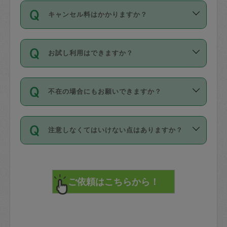
ご依頼は、現在を起点に3日後（72時間
濯、料理、作り置き、整理収納、買い物
のち、タスカジモニター宅にて３時間の
また外国人の方は英語しか話せない方、
キャンセル料はかかりますか？
以降）の日時から受付可能となっていま
です。作業中に物を壊したり、人にけが
現場トライアルを受け、合格したタスカ
日本語も話せる方など様々です。
す。
をさせたりした場合が対象で、補償金額
ジさんが活動されています。
キャンセル料には、以下の2種類がありま
ただし、72時間を切った直前の日程では
は対物1000万円、対人1億円が上限で
バックグラウンドや得意分野はプロフィ
お試し利用はできますか？
す。
タスカジさんへ「募集」をかけることが
す。
※テストセンターの講評は１件目のレビュ
ールに記載していますので、各自の得意
可能です。
ーとして記載されていますので依頼の際
分野を見極めて、目的に合わせてお仕事
「お試し利用」というメニューはありま
万が一損害が発生した場合は、その場の
に参考にしてください。
を依頼してください。
不在の場合にもお願いできますか？
せんが、「一回のみ」依頼を活用するこ
1. 直前キャンセル（定期、スポット契約
写真を撮り、
参考
：
【詳細】タスカジさんの登録に際
とによって、気に入ったタスカジさんを
共通）
タスカジサポートセンターまでご連絡く
して面接や教育は実施していますか？
不在の場合の作業はタスカジさんの同意
見つけることができます。
・タスカジさんのお仕事開始予定時間前
ださい。
注意しなくてはいけない点はありますか？
が必要です。数回の依頼ののち、タスカ
72時間を超える※と、以下のキャンセル
詳細FAQ：
損害賠償保険について教えて
ジさんと依頼者の間で十分な信頼関係が
まず、条件の合う気になるタスカジさ
料が発生します。
ください。
貴重品は紛失の際トラブルの元となるの
できたのち、タスカジさんに依頼してみ
ん、２・３人に「スポット」依頼をして
で、必ず鍵のかかるロッカーや金庫に入
てください。
みてください。
直前キャンセル料：
れて依頼者の責任の元管理するよう心掛
不在時に部屋に入るためにタスカジさん
その後、一番気に入ったタスカジさんに
72時間前〜24時間前＝依頼料金の50%
けてください。
に鍵を預ける必要がありますが、タスカ
「定期（毎週・隔週）」依頼をしてくだ
24時間前～1時間前＝依頼金額の100%
※パスポート、クレジットカード、銀行カ
ジさんが紛失した鍵によって二次的な損
さい。
1時間前〜実施時間＝依頼金額の100%＋
ード、5千円以上のアクセサリー、500円
害（たとえば、第三者の侵入など）が起
交通費全額