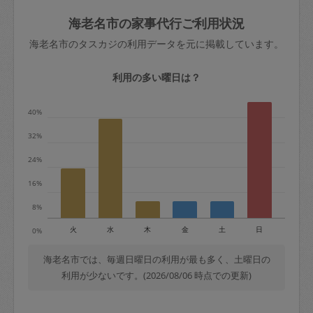
玉、など
きた場合は損害保険の対象外となるので
依頼者不在による当日キャンセル＝依頼
海老名市の家事代行ご利用状況
ご注意ください。
金額の100%＋交通費全額
海老名市のタスカジの利用データを元に掲載しています。
あわせてこちらも参照ください
：
初めて
利用します。注意しなくてはいけない点
※例：依頼日時／土曜日午前9時開始の場
利用の多い曜日は？
はありますか？
合、水曜日午前9時以降はキャンセル料が
発生
40%
水曜日9時〜金曜日9時まで＝依頼料金の
32%
50%
24%
金曜日9時～土曜日8時まで＝依頼金額の
100%
16%
土曜日8時〜実施時間＝依頼金額の100%
8%
＋交通費全額
火
水
木
金
土
日
0%
依頼者不在による当日キャンセル＝依頼
金額の100%＋交通費全額
海老名市では、毎週日曜日の利用が最も多く、土曜日の
利用が少ないです。(2026/08/06 時点での更新)
2. 定期契約キャンセル（定期契約のみ）