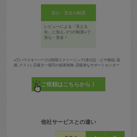
安心・安全の制度
レビューによる「見える
化」に加え､3つの制度※で
安心・安全！
※①ハウスキーパーの3段階スクリーニング(身分証・ビザ確認､面
接､テスト)､②最大一億円の損害保険､③親身なサポートセンター
他社サービスとの違い