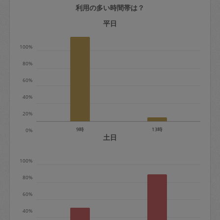
利用の多い時間帯は？
定期契約をキャンセルする場合、毎週定
期は月2回まで隔週定期は月1回までキャ
平日
ンセル料は発生しません。それ以上はキ
100%
ャンセル料が発生します。
80%
定期契約キャンセル料：
60%
・1回につき1,200円※
40%
・詳細ルールは、
こちら
を参照くださ
い。
20%
9時
13時
0%
※キャンセル料金の設定について：
土日
定期依頼1回（3時間）の金額とスポット
100%
1回（3時間）依頼した場合の金額の差額
相当で料金設定されています。
80%
60%
40%