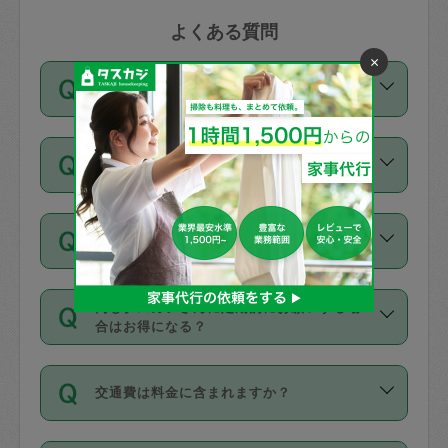
よくある質問
×
1回あたりの依頼時間は決まっています
か？
依頼1回につき3時間固定です。3時間を
価格はどうやって決まっていますか？
超えて依頼したい場合は、延長機能をご
利用ください。機能をご利用いただくに
11種類の価格帯の中からタスカジさん自
は、タスカジさんに事前に相談し、合意
支払い方法を教えてください
身が価格を選んで設定しています。
の上事前申請することが必要です。な
タスカジさんの価格設定には最初は制限
お、3時間を下回っても、値引き等はござ
お支払方法はクレジットカード（Visa／
があり、レビュー件数、レビューの平均
いません。
同じタスカジさんに定期的にお願いする場
Master／JCB／AMERICAN EXPRESS／
値、などで除々に設定可能な最高額が上
合はお得になる？
Diners Club）のみとなります。
がっていく仕組みになっています。
依頼には「スポット」と「定期（毎週｜
カード情報のご登録は、依頼リクエスト
交通費は料金に含まれますか？
隔週）」があり、「定期」の依頼は「ス
を行う際にご入力ください。プロフィー
ポット」よりお得な料金でご利用できま
ル登録時にはご入力いただかなくても大
交通費は依頼料金とは別途発生し、依頼