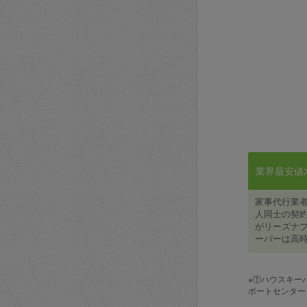
業界最安値水準
家事代行業
人同士の契約
がリーズナブ
ーパーは高時
※①ハウスキー
ポートセンター