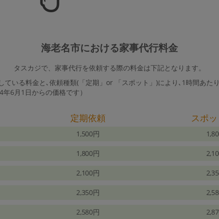
海老名市における家事代行料金
タスカジで、家事代行を依頼する際の料金は下記となります。
ている料金と､依頼種類(「定期」or 「スポット」)により､1時間あた
24年6月1日からの価格です）
定期依頼
スポッ
1,500円
1,8
1,800円
2,1
2,100円
2,3
2,350円
2,5
2,580円
2,8