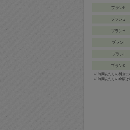
プランF
プランG
プランH
プランI
プランJ
プランK
※1時間あたりの料金
※1時間あたりの金額