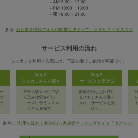
- AM 9:00 ~ 12:00
- PM 13:00 ~ 16:00
- 夜 18:00 ~ 21:00
参考:
お仕事を依頼できる時間帯は決まっていますか？ | タスカジ
サービス利用の流れ
タスカジを利用する際には、下記の順でご依頼が可能です。
Step2:
Step3:
録
タスカジさんを探す
サービスを受ける
ー
最寄り駅や日付で絞
依頼予約した日時に
力
り込み検索を行い、
タスカジさんを迎え
行
ニーズに合うタスカ
入れ、サービスを受
ジさんを探す。
ける。
参考:
ご利用の流れ｜家事代行/家政婦マッチングサイト『タスカジ』