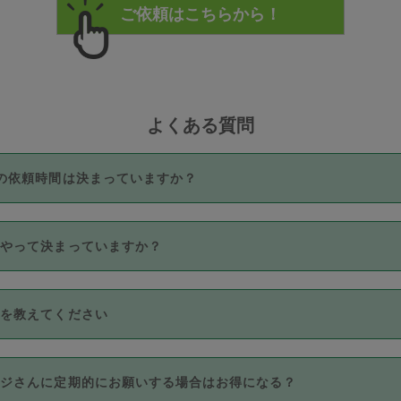
よくある質問
の依頼時間は決まっていますか？
つき3時間固定です。3時間を超えて依頼したい場合は、延長機能
うやって決まっていますか？
をご利用いただくには、タスカジさんに事前に相談し、合意の上事
。なお、3時間を下回っても、値引き等はございません。
価格帯の中からタスカジさん自身が価格を選んで設定しています。
法を教えてください
さんの価格設定には最初は制限があり、レビュー件数、レビューの
定可能な最高額が上がっていく仕組みになっています。
クレジットカード（Visa／Master／JCB／AMERICAN EXPRESS
カジさんに定期的にお願いする場合はお得になる？
のみとなります。