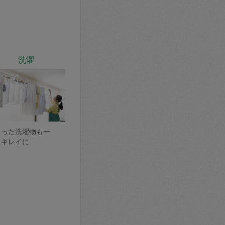
洗濯
まった洗濯物も一
にキレイに