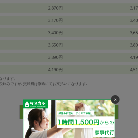
2,870円
3,1
3,170円
3,4
3,400円
3,6
3,650円
3,8
3,890円
4,1
4,190円
4,5
になります。
は税込みですが､交通費は別途にてお支払いになります｡
×