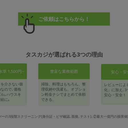
タスカジが選ばれる3つの理由
 1,500円~
豊富な業務範囲
安心・安
者を介さない個
掃除、料理はもちろん、整
レビューによ
なので､価格
理収納や洗濯も、オプショ
化」に加え､3
ル｡ハウスキ
ン料金ナシでまとめて依頼
安心・安全！
給に｡
できる。
パーの3段階スクリーニング(身分証・ビザ確認､面接､テスト)､②最大一億円の損害保