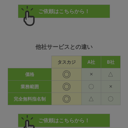
他社サービスとの違い
タスカジ
A社
B社
◎
×
△
価格
◎
〇
×
業務範囲
◎
△
〇
完全無料指名制