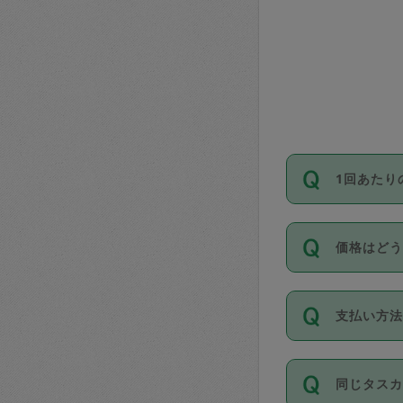
1回あたり
依頼1回に
価格はど
い。機能
が必要です
11種類の
支払い方
タスカジ
除々に設
お支払方法は
同じタス
Club）