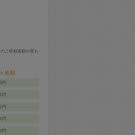
りのご依頼金額が変わ
ト依頼
00円
00円
50円
80円
70円