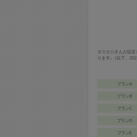
タスカジさんが設定し
ります｡（以下、20
プランA
プランB
プランC
プランD
プランE