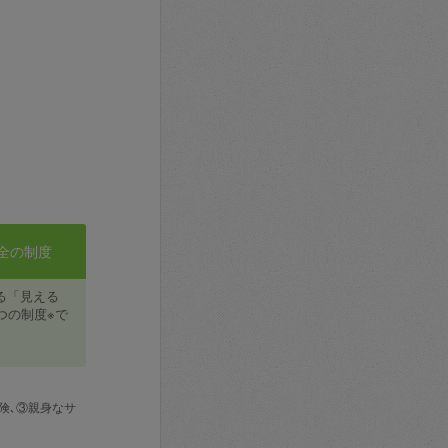
全の制度
る「見える
つの制度※で
険､③親身なサ