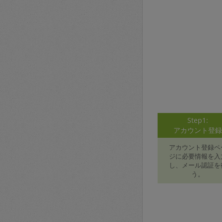
Step1:
アカウント登
アカウント登録ペ
ジに必要情報を入
し、メール認証を
う。