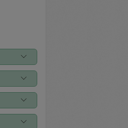
をご利用くださ
前申請すること
平均値、などで
／Diners