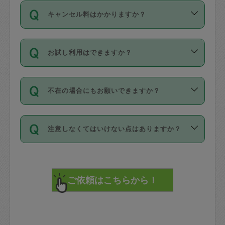
ご依頼は、現在を起点に3日後（72時間
濯、料理、作り置き、整理収納、買い物
のち、タスカジモニター宅にて３時間の
また外国人の方は英語しか話せない方、
キャンセル料はかかりますか？
以降）の日時から受付可能となっていま
です。作業中に物を壊したり、人にけが
現場トライアルを受け、合格したタスカ
日本語も話せる方など様々です。
す。
をさせたりした場合が対象で、補償金額
ジさんが活動されています。
キャンセル料には、以下の2種類がありま
ただし、72時間を切った直前の日程では
は対物1000万円、対人1億円が上限で
バックグラウンドや得意分野はプロフィ
お試し利用はできますか？
す。
タスカジさんへ「募集」をかけることが
す。
※テストセンターの講評は１件目のレビュ
ールに記載していますので、各自の得意
可能です。
ーとして記載されていますので依頼の際
分野を見極めて、目的に合わせてお仕事
「お試し利用」というメニューはありま
万が一損害が発生した場合は、その場の
に参考にしてください。
を依頼してください。
不在の場合にもお願いできますか？
せんが、「一回のみ」依頼を活用するこ
1. 直前キャンセル（定期、スポット契約
写真を撮り、
参考
：
【詳細】タスカジさんの登録に際
とによって、気に入ったタスカジさんを
共通）
タスカジサポートセンターまでご連絡く
して面接や教育は実施していますか？
不在の場合の作業はタスカジさんの同意
見つけることができます。
・タスカジさんのお仕事開始予定時間前
ださい。
注意しなくてはいけない点はありますか？
が必要です。数回の依頼ののち、タスカ
72時間を超える※と、以下のキャンセル
詳細FAQ：
損害賠償保険について教えて
ジさんと依頼者の間で十分な信頼関係が
まず、条件の合う気になるタスカジさ
料が発生します。
ください。
貴重品は紛失の際トラブルの元となるの
できたのち、タスカジさんに依頼してみ
ん、２・３人に「スポット」依頼をして
で、必ず鍵のかかるロッカーや金庫に入
てください。
みてください。
直前キャンセル料：
れて依頼者の責任の元管理するよう心掛
不在時に部屋に入るためにタスカジさん
その後、一番気に入ったタスカジさんに
72時間前〜24時間前＝依頼料金の50%
けてください。
に鍵を預ける必要がありますが、タスカ
「定期（毎週・隔週）」依頼をしてくだ
24時間前～1時間前＝依頼金額の100%
※パスポート、クレジットカード、銀行カ
ジさんが紛失した鍵によって二次的な損
さい。
1時間前〜実施時間＝依頼金額の100%＋
ード、5千円以上のアクセサリー、500円
害（たとえば、第三者の侵入など）が起
交通費全額