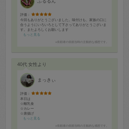
ふるるん
評価：
今回もありがとうございました。味付けも、家族の口に
合うようにいろいろとして下さってありがとうございま
す。またよろしくお願いします
もっと見る
※依頼者の依頼当時の主観的な感想です。
40代 女性より
まっきぃ
評価：
本日は
☆離乳食
☆カレー
☆唐揚げ
☆野菜炒め
もっと見る
を作って頂きました。
※依頼者の依頼当時の主観的な感想です。
離乳食はいつも種類豊富で完食しています。大人の食事