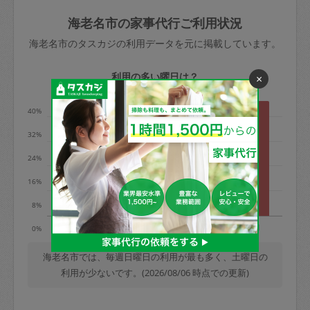
玉、など
きた場合は損害保険の対象外となるので
依頼者不在による当日キャンセル＝依頼
海老名市の家事代行ご利用状況
ご注意ください。
金額の100%＋交通費全額
海老名市のタスカジの利用データを元に掲載しています。
あわせてこちらも参照ください
：
初めて
利用します。注意しなくてはいけない点
※例：依頼日時／土曜日午前9時開始の場
利用の多い曜日は？
×
はありますか？
合、水曜日午前9時以降はキャンセル料が
発生
40%
水曜日9時〜金曜日9時まで＝依頼料金の
32%
50%
24%
金曜日9時～土曜日8時まで＝依頼金額の
100%
16%
土曜日8時〜実施時間＝依頼金額の100%
8%
＋交通費全額
火
水
木
金
土
日
0%
依頼者不在による当日キャンセル＝依頼
金額の100%＋交通費全額
海老名市では、毎週日曜日の利用が最も多く、土曜日の
利用が少ないです。(2026/08/06 時点での更新)
2. 定期契約キャンセル（定期契約のみ）