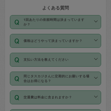
よくある質問
1回あたりの依頼時間は決まっています
か？
依頼1回につき3時間固定です。3時間を
価格はどうやって決まっていますか？
超えて依頼したい場合は、延長機能をご
利用ください。機能をご利用いただくに
11種類の価格帯の中からタスカジさん自
は、タスカジさんに事前に相談し、合意
支払い方法を教えてください
身が価格を選んで設定しています。
の上事前申請することが必要です。な
タスカジさんの価格設定には最初は制限
お、3時間を下回っても、値引き等はござ
お支払方法はクレジットカード（Visa／
があり、レビュー件数、レビューの平均
いません。
同じタスカジさんに定期的にお願いする場
Master／JCB／AMERICAN EXPRESS／
値、などで除々に設定可能な最高額が上
合はお得になる？
Diners Club）のみとなります。
がっていく仕組みになっています。
依頼には「スポット」と「定期（毎週｜
カード情報のご登録は、依頼リクエスト
交通費は料金に含まれますか？
隔週）」があり、「定期」の依頼は「ス
を行う際にご入力ください。プロフィー
ポット」よりお得な料金でご利用できま
ル登録時にはご入力いただかなくても大
交通費は依頼料金とは別途発生し、依頼