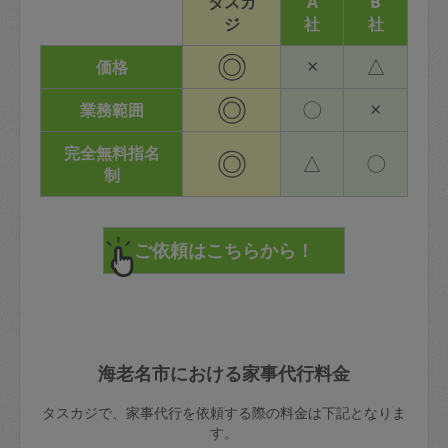
タスカ
A
B
ジ
社
社
◎
×
△
価格
◎
〇
×
業務範囲
完全無料指名
◎
△
〇
制
海老名市における家事代行料金
タスカジで、家事代行を依頼する際の料金は下記となりま
す。