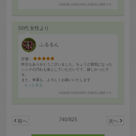
を完璧にして下さいました。
すがでした！生活しやすくなり、大満足です。またぜひ
※依頼者の依頼当時の主観的な感想です。
お願いしたいと思います。
翌日までの見栄えと
今後のことも考えた整理収納
の両方を、はやっしーさんしかできないのでは？と思う
ようなスピードとアイデアでサクサクこなして下さり、
50代 女性より
大変感謝しております。
もうしばらくはこれで充分満足というような状態にして
ふるるん
頂きましたが、更なる改善もしていきたいので、今後と
もよろしくお願い致します。
評価：
昨日もありがとうございました。ちょうど朝気になった
シンクの汚れも落としていただいてて、嬉しかったで
す。
また、来週も、よろしくお願いいたします
もっと見る
※依頼者の依頼当時の主観的な感想です。
740/825
前へ
次へ