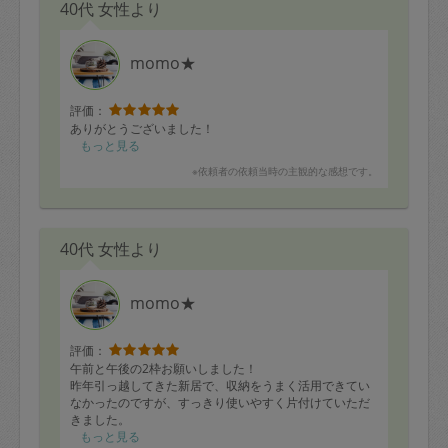
40代 女性より
タイムマネジメントも含む全体のプラン
整理収納
家の中のお掃除
momo★
を完璧にして下さいました。
翌日までの見栄えと、
評価：
今後のことも考えた整理収納の両方を、はやっしーさん
ありがとうございました！
しかできないのでは？と思うような、スピードとアイデ
もっと見る
アでサクサクこなして下さいました。
※依頼者の依頼当時の主観的な感想です。
大変感謝しております。
以前大変お世話になり、（しょっちゅうレビューを失念
して自動的に4になっていますが、毎回5だと思うような
お仕事ぶりでした）はやっしーさんから教えて頂いたこ
40代 女性より
とを自分で実践していました。
●今回緊急で、どうしても依頼日翌日に家を綺麗にしなけ
momo★
ればならない状況だったため依頼させて頂きました。
翌日にはどうにかしなければいけない限られた時間の中
評価：
で、
午前と午後の2枠お願いしました！
昨年引っ越してきた新居で、収納をうまく活用できてい
タイムマネジメントも含む全体のプラン
なかったのですが、すっきり使いやすく片付けていただ
整理収納
きました。
家の中のお掃除
収納グッズについての資料もお持ちで、アドバイスはさ
もっと見る