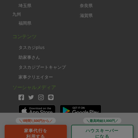
埼玉県
奈良県
九州
滋賀県
福岡県
コンテンツ
タスカジplus
助家事さん
タスカジブートキャンプ
家事クリエイター
ソーシャルメディア
＼1時間1,500円から／
＼最高時給3,000円／
Copyright TASKAJI Inc.
家事代行を
ハウスキーパー
利用する
になる