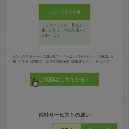
安心・安全の制度
レビューによる「見える
化」に加え､3つの制度※で
安心・安全！
※①ハウスキーパーの3段階スクリーニング(身分証・ビザ確認､面
接､テスト)､②最大一億円の損害保険､③親身なサポートセンター
他社サービスとの違い