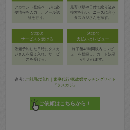
アカウント登録ページに必
最寄り駅や日付で絞り込み
要情報を入力し、メール認
検索を行い、ニーズに合う
証を行う。
タスカジさんを探す。
Step3:
Step4:
サービスを受ける
支払いとレビュー
依頼予約した日時にタスカ
終了後48時間以内にレビ
ジさんを迎え入れ、サービ
ューを登録し、カード決済
スを受ける。
が行われます。
参考:
ご利用の流れ｜家事代行/家政婦マッチングサイト
『タスカジ』