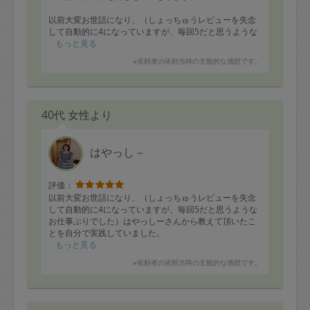
以前大変お世話になり、（しょっちゅうレビューを失念
して自動的に4になっていますが、毎回5だと思うような
お仕事ぶりでした）はやっしーさんから教えて頂いたこ
もっと見る
とを自分で実践していました。
※依頼者の依頼当時の主観的な感想です。
●今回緊急で、どうしても依頼日翌日に家を綺麗にしなけ
ればならない状況だったため依頼させて頂きました。
40代 女性より
翌日にはどうにかしなければいけない限られた時間の中
で、
タイムマネジメントも含む全体のプラン
はやっし－
整理収納
家の中のお掃除
を完璧にして下さいました。
評価：
以前大変お世話になり、（しょっちゅうレビューを失念
翌日までの見栄えと
して自動的に4になっていますが、毎回5だと思うような
今後のことも考えた整理収納
お仕事ぶりでした）はやっしーさんから教えて頂いたこ
の両方を、はやっしーさんしかできないのでは？と思う
とを自分で実践していました。
ようなスピードとアイデアでサクサクこなして下さり、
もっと見る
大変感謝しております。
●今回緊急で、どうしても依頼日翌日に家を綺麗にしなけ
※依頼者の依頼当時の主観的な感想です。
ればならない状況だったため依頼させて頂きました。
もうしばらくはこれで充分満足というような状態にして
頂きましたが、更なる改善もしていきたいので、今後と
翌日にはどうにかしなければいけない限られた時間の中
もよろしくお願い致します。
で、