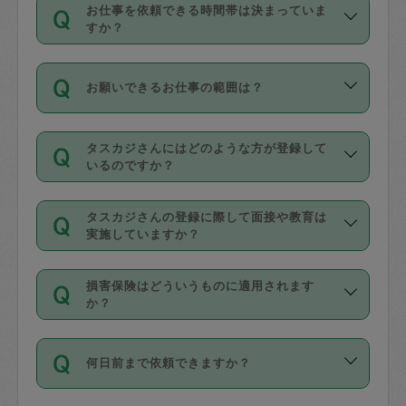
す。
丈夫です。
お仕事を依頼できる時間帯は決まっていま
料金のご請求と合わせてお支払いとなり
定期の最低利用回数は設けていない代わ
デビットカード・プリペイドカード（Vプ
すか？
ます。交通費の金額は「依頼の詳細」に
りに、一定数を超えたキャンセルは有償
リカ、au WALLETなど）
は支払にはご利
時間帯は3種類あります。いずれも１回あ
自動計算で表示されます。
でキャンセルすることが出来ます。
用いただけませんのでご注意ください。
お願いできるお仕事の範囲は？
たり３時間です。
銀行振込や現金払いも対応していませ
（例：毎週定期の場合は３回以上のキャ
ん。
掃除、整理収納、洗濯、買い物、料理、
・ＡＭ ９時～１２時
ンセルが有償（1200円、隔週定期の場合
なお、タスカジさんの交通費も、依頼料
タスカジさんにはどのような方が登録して
作り置きです。タスカジさんによってで
・ＰＭ １３時～１６時
いるのですか？
は２回以上のキャンセルが有償（1200
金のご請求と合わせてお支払いとなりま
きる仕事の範囲が異なりますので、依頼
・夜 １８時～２１時
円））
す。交通費の金額は「依頼の詳細」に自
主婦として長年の家事経験をお持ちの
する前にタスカジさんのプロフィールで
動計算で表示されます。
タスカジさんの登録に際して面接や教育は
方、栄養士・調理師といった資格者で保
確認してください。
開始時間を２時間前後変更することが可
実施していますか？
育園や学校の給食やレストランで料理関
基本的に、高所での作業や危険作業、屋
能です。依頼送信後、個別にタスカジさ
応募の際に、各自事務局との面接と説明
係の専門職に従事されていた方、日本で
外での作業は対象外です。
んにメッセージを送り調整してくださ
損害保険はどういうものに適用されます
を行っています。その後、身分証明書の
すでにハウスキーパーや英語の先生とし
か？
い。ただし、２時間を越えての調整はで
写真提出をしていただいています。外国
てお仕事をしているフィリピン出身の
きません。
依頼者とタスカジさんとの間でタスカジ
人の場合は在留カードで労働許可状況を
方、海外からの留学生、家事が好きな会
万が一、依頼した時間帯と作業時間が１
何日前まで依頼できますか？
を通して成立した作業時間内での作業に
確認しています。タスカジさんトレーニ
社員など様々なバックグラウンドの方が
時間も被らない場合、損害保険の対象外
適用されます。作業範囲は、掃除、洗
ング動画を使ったセルフトレーニングの
登録しています。
となりますので、ご注意ください。