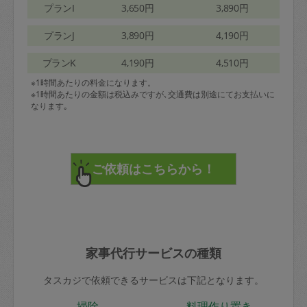
プランI
3,650円
3,890円
プランJ
3,890円
4,190円
プランK
4,190円
4,510円
※1時間あたりの料金になります。
※1時間あたりの金額は税込みですが､交通費は別途にてお支払いに
なります｡
家事代行サービスの種類
タスカジで依頼できるサービスは下記となります。
掃除
料理作り置き