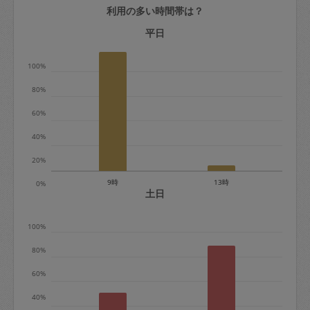
利用の多い時間帯は？
定期契約をキャンセルする場合、毎週定
期は月2回まで隔週定期は月1回までキャ
平日
ンセル料は発生しません。それ以上はキ
100%
ャンセル料が発生します。
80%
定期契約キャンセル料：
60%
・1回につき1,200円※
40%
・詳細ルールは、
こちら
を参照くださ
い。
20%
9時
13時
0%
※キャンセル料金の設定について：
土日
定期依頼1回（3時間）の金額とスポット
100%
1回（3時間）依頼した場合の金額の差額
相当で料金設定されています。
80%
60%
40%