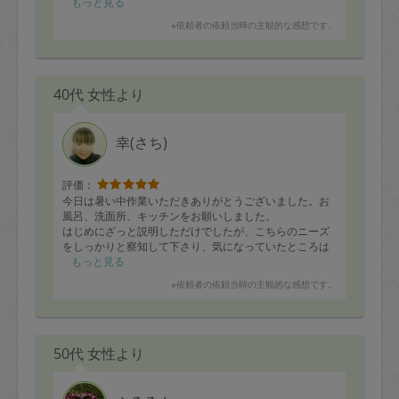
もっと見る
※依頼者の依頼当時の主観的な感想です。
40代 女性より
幸(さち)
評価：
今日は暑い中作業いただきありがとうございました。お
風呂、洗面所、キッチンをお願いしました。
はじめにざっと説明しただけでしたが、こちらのニーズ
をしっかりと察知して下さり、気になっていたところは
全て綺麗に、満足いく仕上がりとなっていました。
もっと見る
気さくで誠実なお人柄も素敵でした。
※依頼者の依頼当時の主観的な感想です。
機会があればまたお願いしたいです。
50代 女性より