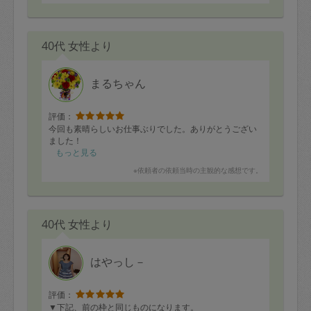
も美味しく作って頂き本当に有り難いです。
出来上がった唐揚げは、昼についついつまみ食いをした
ら止まらなくなってしまいました。すごく美味しかった
40代 女性より
です(^^)
また宜しくお願い致します(^^)
まるちゃん
評価：
今回も素晴らしいお仕事ぶりでした。ありがとうござい
ました！
もっと見る
※依頼者の依頼当時の主観的な感想です。
40代 女性より
はやっし－
評価：
▼下記、前の枠と同じものになります。