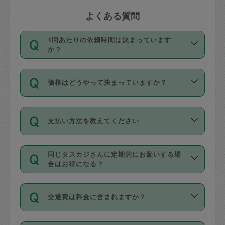
よくある質問
1回あたりの依頼時間は決まっています
か？
依頼1回につき3時間固定です。3時間を
価格はどうやって決まっていますか？
超えて依頼したい場合は、延長機能をご
利用ください。機能をご利用いただくに
11種類の価格帯の中からタスカジさん自
は、タスカジさんに事前に相談し、合意
支払い方法を教えてください
身が価格を選んで設定しています。
の上事前申請することが必要です。な
タスカジさんの価格設定には最初は制限
お、3時間を下回っても、値引き等はござ
お支払方法はクレジットカード（Visa／
があり、レビュー件数、レビューの平均
いません。
同じタスカジさんに定期的にお願いする場
Master／JCB／AMERICAN EXPRESS／
値、などで除々に設定可能な最高額が上
合はお得になる？
Diners Club）のみとなります。
がっていく仕組みになっています。
依頼には「スポット」と「定期（毎週｜
カード情報のご登録は、依頼リクエスト
交通費は料金に含まれますか？
隔週）」があり、「定期」の依頼は「ス
を行う際にご入力ください。プロフィー
ポット」よりお得な料金でご利用できま
ル登録時にはご入力いただかなくても大
交通費は依頼料金とは別途発生し、依頼