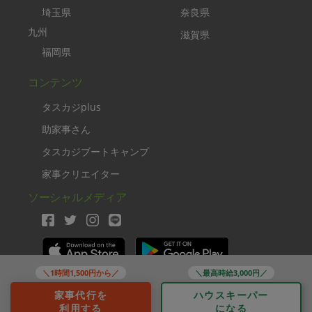
埼玉県
奈良県
九州
滋賀県
福岡県
コンテンツ
タスカジplus
助家事さん
タスカジブートキャンプ
家事クリエイター
ソーシャルメディア
＼1時間1,500円から／
＼最高時給3,000円／
Copyright TASKAJI Inc.
家事代行を
ハウスキーパー
利用する
になる