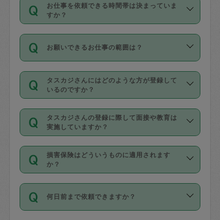
す。
丈夫です。
お仕事を依頼できる時間帯は決まっていま
料金のご請求と合わせてお支払いとなり
定期の最低利用回数は設けていない代わ
デビットカード・プリペイドカード（Vプ
すか？
ます。交通費の金額は「依頼の詳細」に
りに、一定数を超えたキャンセルは有償
リカ、au WALLETなど）
は支払にはご利
時間帯は3種類あります。いずれも１回あ
自動計算で表示されます。
でキャンセルすることが出来ます。
用いただけませんのでご注意ください。
お願いできるお仕事の範囲は？
たり３時間です。
銀行振込や現金払いも対応していませ
（例：毎週定期の場合は３回以上のキャ
ん。
掃除、整理収納、洗濯、買い物、料理、
・ＡＭ ９時～１２時
ンセルが有償（1200円、隔週定期の場合
なお、タスカジさんの交通費も、依頼料
タスカジさんにはどのような方が登録して
作り置きです。タスカジさんによってで
・ＰＭ １３時～１６時
いるのですか？
は２回以上のキャンセルが有償（1200
金のご請求と合わせてお支払いとなりま
きる仕事の範囲が異なりますので、依頼
・夜 １８時～２１時
円））
す。交通費の金額は「依頼の詳細」に自
主婦として長年の家事経験をお持ちの
する前にタスカジさんのプロフィールで
動計算で表示されます。
タスカジさんの登録に際して面接や教育は
方、栄養士・調理師といった資格者で保
確認してください。
開始時間を２時間前後変更することが可
実施していますか？
育園や学校の給食やレストランで料理関
基本的に、高所での作業や危険作業、屋
能です。依頼送信後、個別にタスカジさ
応募の際に、各自事務局との面接と説明
係の専門職に従事されていた方、日本で
外での作業は対象外です。
んにメッセージを送り調整してくださ
損害保険はどういうものに適用されます
を行っています。その後、身分証明書の
すでにハウスキーパーや英語の先生とし
か？
い。ただし、２時間を越えての調整はで
写真提出をしていただいています。外国
てお仕事をしているフィリピン出身の
きません。
依頼者とタスカジさんとの間でタスカジ
人の場合は在留カードで労働許可状況を
方、海外からの留学生、家事が好きな会
万が一、依頼した時間帯と作業時間が１
何日前まで依頼できますか？
を通して成立した作業時間内での作業に
確認しています。タスカジさんトレーニ
社員など様々なバックグラウンドの方が
時間も被らない場合、損害保険の対象外
適用されます。作業範囲は、掃除、洗
ング動画を使ったセルフトレーニングの
登録しています。
となりますので、ご注意ください。