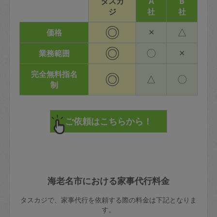
タスカ
A
B
ジ
社
社
◎
×
△
価格
◎
〇
×
業務範囲
完全無料指名
◎
△
〇
制
海老名市における家事代行料金
タスカジで、家事代行を依頼する際の料金は下記となりま
す。