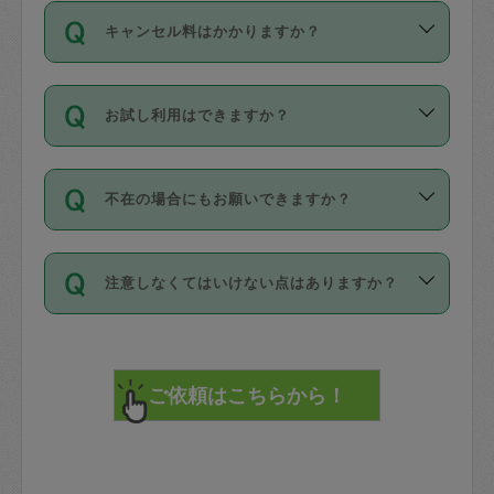
ご依頼は、現在を起点に3日後（72時間
濯、料理、作り置き、整理収納、買い物
のち、タスカジモニター宅にて３時間の
また外国人の方は英語しか話せない方、
キャンセル料はかかりますか？
以降）の日時から受付可能となっていま
です。作業中に物を壊したり、人にけが
現場トライアルを受け、合格したタスカ
日本語も話せる方など様々です。
す。
をさせたりした場合が対象で、補償金額
ジさんが活動されています。
キャンセル料には、以下の2種類がありま
ただし、72時間を切った直前の日程では
は対物1000万円、対人1億円が上限で
バックグラウンドや得意分野はプロフィ
お試し利用はできますか？
す。
タスカジさんへ「募集」をかけることが
す。
※テストセンターの講評は１件目のレビュ
ールに記載していますので、各自の得意
可能です。
ーとして記載されていますので依頼の際
分野を見極めて、目的に合わせてお仕事
「お試し利用」というメニューはありま
万が一損害が発生した場合は、その場の
に参考にしてください。
を依頼してください。
不在の場合にもお願いできますか？
せんが、「一回のみ」依頼を活用するこ
1. 直前キャンセル（定期、スポット契約
写真を撮り、
参考
：
【詳細】タスカジさんの登録に際
とによって、気に入ったタスカジさんを
共通）
タスカジサポートセンターまでご連絡く
して面接や教育は実施していますか？
不在の場合の作業はタスカジさんの同意
見つけることができます。
・タスカジさんのお仕事開始予定時間前
ださい。
注意しなくてはいけない点はありますか？
が必要です。数回の依頼ののち、タスカ
72時間を超える※と、以下のキャンセル
詳細FAQ：
損害賠償保険について教えて
ジさんと依頼者の間で十分な信頼関係が
まず、条件の合う気になるタスカジさ
料が発生します。
ください。
貴重品は紛失の際トラブルの元となるの
できたのち、タスカジさんに依頼してみ
ん、２・３人に「スポット」依頼をして
で、必ず鍵のかかるロッカーや金庫に入
てください。
みてください。
直前キャンセル料：
れて依頼者の責任の元管理するよう心掛
不在時に部屋に入るためにタスカジさん
その後、一番気に入ったタスカジさんに
72時間前〜24時間前＝依頼料金の50%
けてください。
に鍵を預ける必要がありますが、タスカ
「定期（毎週・隔週）」依頼をしてくだ
24時間前～1時間前＝依頼金額の100%
※パスポート、クレジットカード、銀行カ
ジさんが紛失した鍵によって二次的な損
さい。
1時間前〜実施時間＝依頼金額の100%＋
ード、5千円以上のアクセサリー、500円
害（たとえば、第三者の侵入など）が起
交通費全額