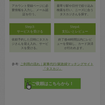
アカウント登録ページに必
最寄り駅や日付で絞り込み
要情報を入力し、メール認
検索を行い、ニーズに合う
証を行う。
タスカジさんを探す。
Step3:
Step4:
サービスを受ける
支払いとレビュー
依頼予約した日時にタスカ
終了後48時間以内にレビ
ジさんを迎え入れ、サービ
ューを登録し、カード決済
スを受ける。
が行われます。
参考:
ご利用の流れ｜家事代行/家政婦マッチングサイト
『タスカジ』