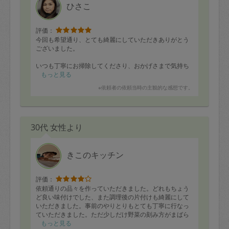
ひさこ
評価：
今回も希望通り、とても綺麗にしていただきありがとう
ございました。
いつも丁寧にお掃除してくださり、おかげさまで気持ち
よく過ごせています。
もっと見る
※依頼者の依頼当時の主観的な感想です。
一点だけ、洗面所のお水が少し止まりきっていなかった
ようでした。また、スリッパをお忘れになっていました
ので、こちらでお預かりしています。次回お会いした際
にお渡しできればと思います。
30代 女性より
いつもありがとうございます。また次回もよろしくお願
いいたします。
きこのキッチン
評価：
依頼通りの品々を作っていただきました。どれもちょう
ど良い味付けでした、また調理後の片付けも綺麗にして
いただきました。事前のやりとりもとても丁寧に行なっ
ていただきました。ただ少しだけ野菜の刻み方がまばら
で大きかったかもしれません。子供が食べるので少し小
もっと見る