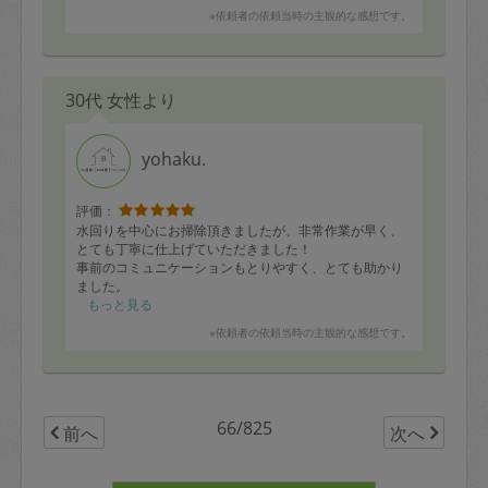
さめにお願いするべきでした。当日は0歳の次女がいたの
※依頼者の依頼当時の主観的な感想です。
ですが、おおらかに優しく接していただいて助かりまし
た。また機会があればお願いしたいです。
30代 女性より
yohaku.
評価：
水回りを中心にお掃除頂きましたが、非常作業が早く、
とても丁寧に仕上げていただきました！
事前のコミュニケーションもとりやすく、とても助かり
ました。
ありがとうございます！
もっと見る
※依頼者の依頼当時の主観的な感想です。
66/825
前へ
次へ