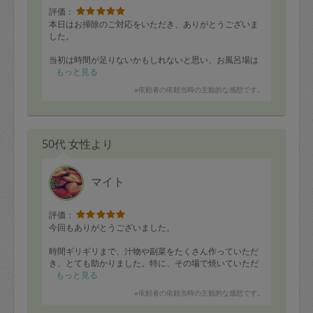
評価：
本日はお掃除のご対応をいただき、ありがとうございま
した。
当初は時間が足りないかもしれないと思い、お風呂場は
対象から外して考えていたのですが、事前のヒアリング
もっと見る
の中でその点を汲み取ってくださり、「時間が余れば対
※依頼者の依頼当時の主観的な感想です。
応できます」とご提案いただきました。実際に、他の箇
所をとても手際よく進めてくださったおかげで、お風呂
場まで綺麗にしていただくことができ、大変助かりまし
た。
50代 女性より
これまで他の方にお願いする際は、時間の都合でお風呂
場だけは自分で掃除することが多かったため、今回のス
ピード感には本当に驚きました。もちろん早いだけでな
マイト
く、掃除していただいた箇所もどこもとても綺麗になっ
ており、仕上がりにも大変満足しています。
評価：
また、作業の終わり際にはカビ対策についてのアドバイ
今回もありがとうございました。
スもいただき、とても参考になりました。お人柄も素晴
らしく、本当にお願いして良かったと感じています。
時間ギリギリまで、汁物や副菜をたくさん作っていただ
き、とても助かりました。特に、その場で焼いていただ
またぜひ機会があればお願いしたいです。
いたステーキがとてもおいしく、作りたてをいただけて
もっと見る
この度は本当にありがとうございました。
大満足でした。
※依頼者の依頼当時の主観的な感想です。
またよろしくお願いいたします。