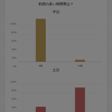
利用の多い時間帯は？
定期契約をキャンセルする場合、毎週定
期は月2回まで隔週定期は月1回までキャ
平日
ンセル料は発生しません。それ以上はキ
100%
ャンセル料が発生します。
80%
定期契約キャンセル料：
60%
・1回につき1,200円※
40%
・詳細ルールは、
こちら
を参照くださ
い。
20%
9時
13時
0%
※キャンセル料金の設定について：
土日
定期依頼1回（3時間）の金額とスポット
100%
1回（3時間）依頼した場合の金額の差額
相当で料金設定されています。
80%
60%
40%