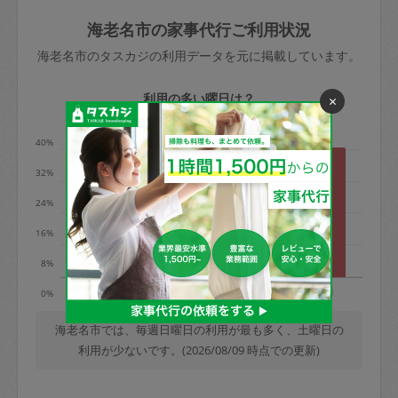
玉、など
きた場合は損害保険の対象外となるので
依頼者不在による当日キャンセル＝依頼
海老名市の家事代行ご利用状況
ご注意ください。
金額の100%＋交通費全額
海老名市のタスカジの利用データを元に掲載しています。
あわせてこちらも参照ください
：
初めて
利用します。注意しなくてはいけない点
※例：依頼日時／土曜日午前9時開始の場
利用の多い曜日は？
×
はありますか？
合、水曜日午前9時以降はキャンセル料が
発生
40%
水曜日9時〜金曜日9時まで＝依頼料金の
32%
50%
24%
金曜日9時～土曜日8時まで＝依頼金額の
100%
16%
土曜日8時〜実施時間＝依頼金額の100%
8%
＋交通費全額
火
水
木
金
土
日
0%
依頼者不在による当日キャンセル＝依頼
金額の100%＋交通費全額
海老名市では、毎週日曜日の利用が最も多く、土曜日の
利用が少ないです。(2026/08/09 時点での更新)
2. 定期契約キャンセル（定期契約のみ）