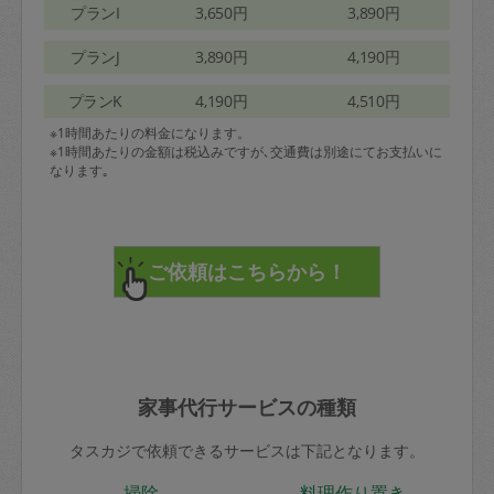
プランI
3,650円
3,890円
プランJ
3,890円
4,190円
プランK
4,190円
4,510円
※1時間あたりの料金になります。
※1時間あたりの金額は税込みですが､交通費は別途にてお支払いに
なります｡
家事代行サービスの種類
タスカジで依頼できるサービスは下記となります。
掃除
料理作り置き