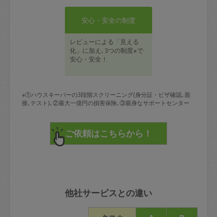
安心・安全の制度
レビューによる「見える
化」に加え､3つの制度※で
安心・安全！
※①ハウスキーパーの3段階スクリーニング(身分証・ビザ確認､面
接､テスト)､②最大一億円の損害保険､③親身なサポートセンター
他社サービスとの違い