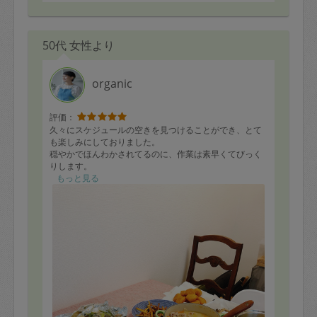
50代 女性より
organic
評価：
久々にスケジュールの空きを見つけることができ、とて
も楽しみにしておりました。
穏やかでほんわかされてるのに、作業は素早くてびっく
りします。
もっと見る
あっという間に美味しそうで健康的なお料理が並べられ
ていました。
息子は、できたものからどんどんつまみ食いして、うま
すぎる〜と絶叫しておりました（笑）
今週は美味しい作り置き料理のおかげで、のんびり過ご
せそうです。
ありがとうございました！！