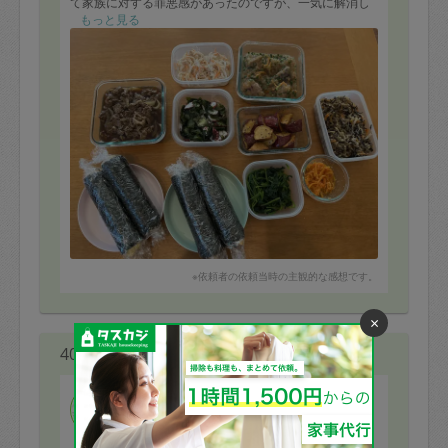
て家族に対する罪悪感があったのですが、一気に解消し
ました。自分では作れないもの（キンパやブリの竜田揚
もっと見る
げおろしあえ）もたくさん作っていただき、感激です。
健康的で栄養のあるお品をありがとうございました。最
後に床まで拭いていただき感激です。大変ありがとうご
ざいました。またぜひよろしくお願いいたします！
※依頼者の依頼当時の主観的な感想です。
×
40代 女性より
naho47