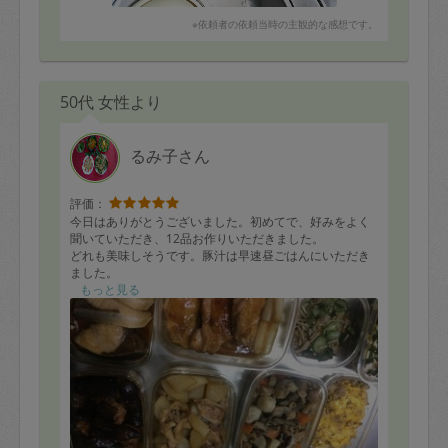
※依頼者の依頼当時の主観的な感想です。
50代 女性より
るみ子さん
評価：
今日はありがとうございました。初めてで、好みをよく
聞いていただき、12品お作りいただきました。
どれも美味しそうです。豚汁は早速昼ごはんにいただき
ました。
普通に美味しいです。珍しさはないのですが、最初から
もっと見る
すでに口に馴染んでいます。
また、よろしくお願いします