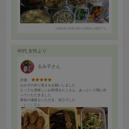
※依頼者の依頼当時の主観的な感想です。
40代 女性より
るみ子さん
評価：
おかずの作り置きをお願いしました
とっても美味しいお料理をたくさん、あっという間に作
っていただきました
事前の連絡もいただき、安心でした
3人の子どもの食事がマンネリになってきていたので親子
もっと見る
共にとても救われました
またお願いしたいです！
ありがとうございました！