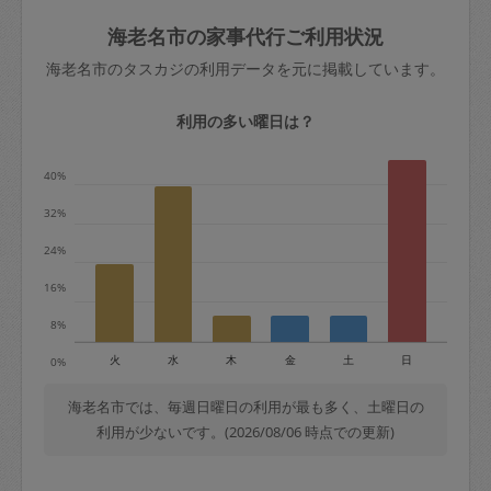
玉、など
きた場合は損害保険の対象外となるので
依頼者不在による当日キャンセル＝依頼
海老名市の家事代行ご利用状況
ご注意ください。
金額の100%＋交通費全額
海老名市のタスカジの利用データを元に掲載しています。
あわせてこちらも参照ください
：
初めて
利用します。注意しなくてはいけない点
※例：依頼日時／土曜日午前9時開始の場
利用の多い曜日は？
はありますか？
合、水曜日午前9時以降はキャンセル料が
発生
40%
水曜日9時〜金曜日9時まで＝依頼料金の
32%
50%
24%
金曜日9時～土曜日8時まで＝依頼金額の
100%
16%
土曜日8時〜実施時間＝依頼金額の100%
8%
＋交通費全額
火
水
木
金
土
日
0%
依頼者不在による当日キャンセル＝依頼
金額の100%＋交通費全額
海老名市では、毎週日曜日の利用が最も多く、土曜日の
利用が少ないです。(2026/08/06 時点での更新)
2. 定期契約キャンセル（定期契約のみ）