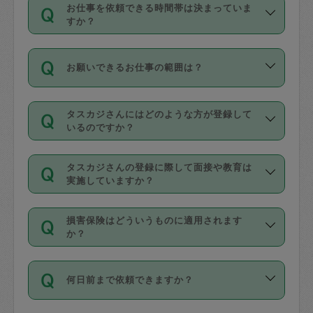
す。
丈夫です。
お仕事を依頼できる時間帯は決まっていま
料金のご請求と合わせてお支払いとなり
定期の最低利用回数は設けていない代わ
デビットカード・プリペイドカード（Vプ
すか？
ます。交通費の金額は「依頼の詳細」に
りに、一定数を超えたキャンセルは有償
リカ、au WALLETなど）
は支払にはご利
時間帯は3種類あります。いずれも１回あ
自動計算で表示されます。
でキャンセルすることが出来ます。
用いただけませんのでご注意ください。
お願いできるお仕事の範囲は？
たり３時間です。
銀行振込や現金払いも対応していませ
（例：毎週定期の場合は３回以上のキャ
ん。
掃除、整理収納、洗濯、買い物、料理、
・ＡＭ ９時～１２時
ンセルが有償（1200円、隔週定期の場合
なお、タスカジさんの交通費も、依頼料
タスカジさんにはどのような方が登録して
作り置きです。タスカジさんによってで
・ＰＭ １３時～１６時
いるのですか？
は２回以上のキャンセルが有償（1200
金のご請求と合わせてお支払いとなりま
きる仕事の範囲が異なりますので、依頼
・夜 １８時～２１時
円））
す。交通費の金額は「依頼の詳細」に自
主婦として長年の家事経験をお持ちの
する前にタスカジさんのプロフィールで
動計算で表示されます。
タスカジさんの登録に際して面接や教育は
方、栄養士・調理師といった資格者で保
確認してください。
開始時間を２時間前後変更することが可
実施していますか？
育園や学校の給食やレストランで料理関
基本的に、高所での作業や危険作業、屋
能です。依頼送信後、個別にタスカジさ
応募の際に、各自事務局との面接と説明
係の専門職に従事されていた方、日本で
外での作業は対象外です。
んにメッセージを送り調整してくださ
損害保険はどういうものに適用されます
を行っています。その後、身分証明書の
すでにハウスキーパーや英語の先生とし
か？
い。ただし、２時間を越えての調整はで
写真提出をしていただいています。外国
てお仕事をしているフィリピン出身の
きません。
依頼者とタスカジさんとの間でタスカジ
人の場合は在留カードで労働許可状況を
方、海外からの留学生、家事が好きな会
万が一、依頼した時間帯と作業時間が１
何日前まで依頼できますか？
を通して成立した作業時間内での作業に
確認しています。タスカジさんトレーニ
社員など様々なバックグラウンドの方が
時間も被らない場合、損害保険の対象外
適用されます。作業範囲は、掃除、洗
ング動画を使ったセルフトレーニングの
登録しています。
となりますので、ご注意ください。