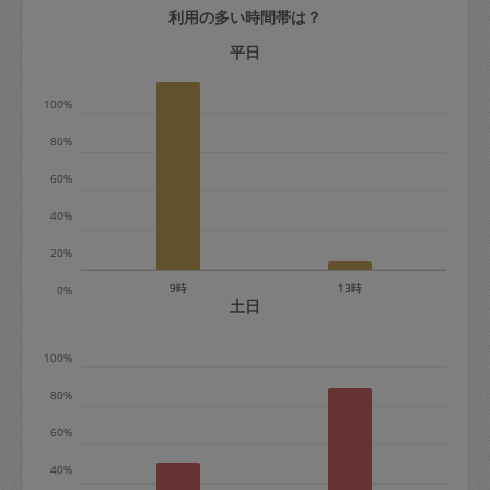
利用の多い時間帯は？
定期契約をキャンセルする場合、毎週定
期は月2回まで隔週定期は月1回までキャ
平日
ンセル料は発生しません。それ以上はキ
100%
ャンセル料が発生します。
80%
定期契約キャンセル料：
60%
・1回につき1,200円※
40%
・詳細ルールは、
こちら
を参照くださ
い。
20%
9時
13時
0%
※キャンセル料金の設定について：
土日
定期依頼1回（3時間）の金額とスポット
100%
1回（3時間）依頼した場合の金額の差額
相当で料金設定されています。
80%
60%
40%