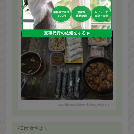
評価：
丁寧に作業をしてくださいました。
エビマヨ
春巻き
ハンバーグ
キンパ
もっと見る
をリクエストしました。
その他
スパゲティサラダ
きんぴらごぼう
大根とにんじんのサラダ
スープ
を作ってくださいました。
夜に子供達とキンパを食べて、子供達がパクパクと食べ
ていました。
※依頼者の依頼当時の主観的な感想です。
40代 女性より