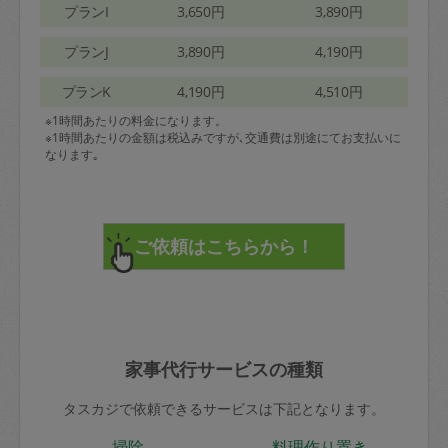
プランI
3,650円
3,890円
プランJ
3,890円
4,190円
プランK
4,190円
4,510円
※1時間あたりの料金になります。
※1時間あたりの金額は税込みですが､交通費は別途にてお支払いに
なります｡
家事代行サービスの種類
タスカジで依頼できるサービスは下記となります。
掃除
料理作り置き