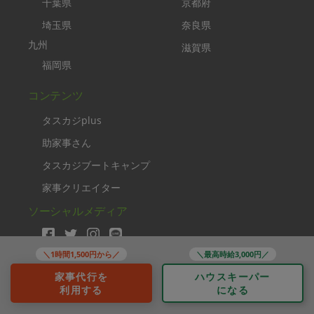
千葉県
京都府
埼玉県
奈良県
九州
滋賀県
福岡県
コンテンツ
タスカジplus
助家事さん
タスカジブートキャンプ
家事クリエイター
ソーシャルメディア
＼1時間1,500円から／
＼最高時給3,000円／
家事代行を
ハウスキーパー
利用する
になる
Copyright TASKAJI Inc.