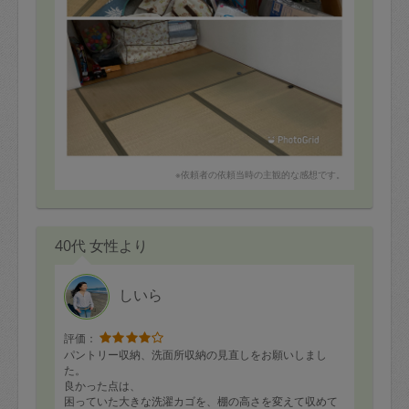
最後にリビングのレイアウトも相談にのっていただき、
動線や人の心理を意識した内容を教えていただき大変勉
強になりました！！
改めて濃厚な3時間を本当に本当にありがとうございまし
た！
また今後大掃除や模様替えの際にお願いする事もあると
思いますが是非とも宜しくお願い致します♪
※依頼者の依頼当時の主観的な感想です。
40代 女性より
しいら
評価：
パントリー収納、洗面所収納の見直しをお願いしまし
た。
良かった点は、
困っていた大きな洗濯カゴを、棚の高さを変えて収めて