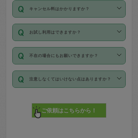
ご依頼は、現在を起点に3日後（72時間
濯、料理、作り置き、整理収納、買い物
のち、タスカジモニター宅にて３時間の
また外国人の方は英語しか話せない方、
キャンセル料はかかりますか？
以降）の日時から受付可能となっていま
です。作業中に物を壊したり、人にけが
現場トライアルを受け、合格したタスカ
日本語も話せる方など様々です。
す。
をさせたりした場合が対象で、補償金額
ジさんが活動されています。
キャンセル料には、以下の2種類がありま
ただし、72時間を切った直前の日程では
は対物1000万円、対人1億円が上限で
バックグラウンドや得意分野はプロフィ
お試し利用はできますか？
す。
タスカジさんへ「募集」をかけることが
す。
※テストセンターの講評は１件目のレビュ
ールに記載していますので、各自の得意
可能です。
ーとして記載されていますので依頼の際
分野を見極めて、目的に合わせてお仕事
「お試し利用」というメニューはありま
万が一損害が発生した場合は、その場の
に参考にしてください。
を依頼してください。
不在の場合にもお願いできますか？
せんが、「一回のみ」依頼を活用するこ
1. 直前キャンセル（定期、スポット契約
写真を撮り、
参考
：
【詳細】タスカジさんの登録に際
とによって、気に入ったタスカジさんを
共通）
タスカジサポートセンターまでご連絡く
して面接や教育は実施していますか？
不在の場合の作業はタスカジさんの同意
見つけることができます。
・タスカジさんのお仕事開始予定時間前
ださい。
注意しなくてはいけない点はありますか？
が必要です。数回の依頼ののち、タスカ
72時間を超える※と、以下のキャンセル
詳細FAQ：
損害賠償保険について教えて
ジさんと依頼者の間で十分な信頼関係が
まず、条件の合う気になるタスカジさ
料が発生します。
ください。
貴重品は紛失の際トラブルの元となるの
できたのち、タスカジさんに依頼してみ
ん、２・３人に「スポット」依頼をして
で、必ず鍵のかかるロッカーや金庫に入
てください。
みてください。
直前キャンセル料：
れて依頼者の責任の元管理するよう心掛
不在時に部屋に入るためにタスカジさん
その後、一番気に入ったタスカジさんに
72時間前〜24時間前＝依頼料金の50%
けてください。
に鍵を預ける必要がありますが、タスカ
「定期（毎週・隔週）」依頼をしてくだ
24時間前～1時間前＝依頼金額の100%
※パスポート、クレジットカード、銀行カ
ジさんが紛失した鍵によって二次的な損
さい。
1時間前〜実施時間＝依頼金額の100%＋
ード、5千円以上のアクセサリー、500円
害（たとえば、第三者の侵入など）が起
交通費全額