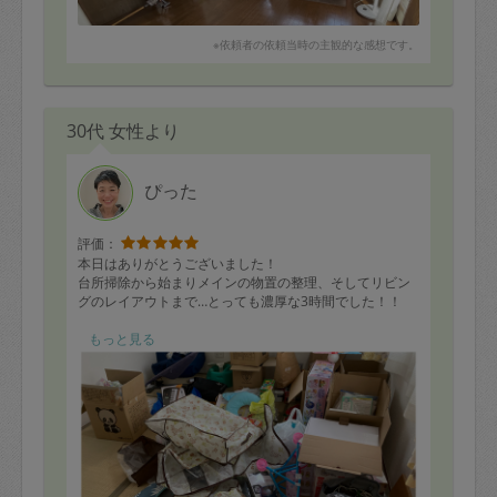
※依頼者の依頼当時の主観的な感想です。
30代 女性より
ぴった
評価：
本日はありがとうございました！
台所掃除から始まりメインの物置の整理、そしてリビン
グのレイアウトまで…とっても濃厚な3時間でした！！
物置の整理はゴチャゴチャして手つかずの状態だったの
もっと見る
ですが、物の仕分け→断捨離→整理という手順を大変分
かりやすく教えていただきました。整理整頓が苦手な私
でも直ぐに取り組む事ができて、終始とても楽しく作業
できました＾＾写真のビフォーアフターを見ても分かる
ように魔法のようにあっという間に綺麗に整理できて本
当に気持ちよかったです♪テキパキ教えて下さったので…
なんと所要時間1時間30分…感動してウルっときてしまい
ました(笑)