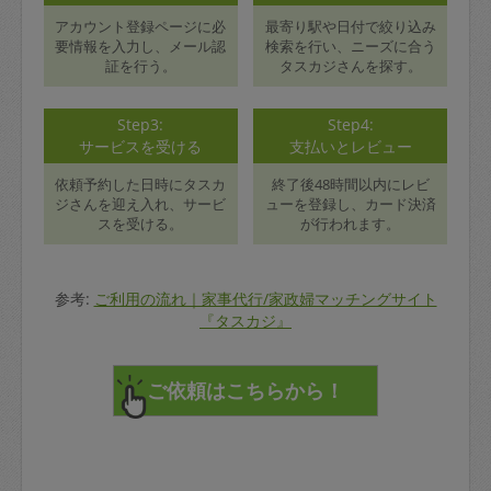
アカウント登録ページに必
最寄り駅や日付で絞り込み
要情報を入力し、メール認
検索を行い、ニーズに合う
証を行う。
タスカジさんを探す。
Step3:
Step4:
サービスを受ける
支払いとレビュー
依頼予約した日時にタスカ
終了後48時間以内にレビ
ジさんを迎え入れ、サービ
ューを登録し、カード決済
スを受ける。
が行われます。
参考:
ご利用の流れ｜家事代行/家政婦マッチングサイト
『タスカジ』