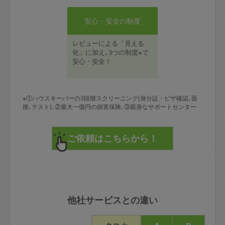
安心・安全の制度
レビューによる「見える
化」に加え､3つの制度※で
安心・安全！
※①ハウスキーパーの3段階スクリーニング(身分証・ビザ確認､面
接､テスト)､②最大一億円の損害保険､③親身なサポートセンター
他社サービスとの違い