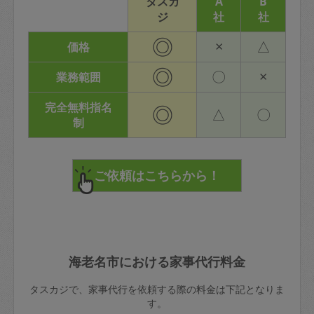
タスカ
A
B
ジ
社
社
◎
×
△
価格
◎
〇
×
業務範囲
完全無料指名
◎
△
〇
制
海老名市における家事代行料金
タスカジで、家事代行を依頼する際の料金は下記となりま
す。