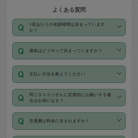
よくある質問
1回あたりの依頼時間は決まっています
か？
依頼1回につき3時間固定です。3時間を
価格はどうやって決まっていますか？
超えて依頼したい場合は、延長機能をご
利用ください。機能をご利用いただくに
11種類の価格帯の中からタスカジさん自
は、タスカジさんに事前に相談し、合意
支払い方法を教えてください
身が価格を選んで設定しています。
の上事前申請することが必要です。な
タスカジさんの価格設定には最初は制限
お、3時間を下回っても、値引き等はござ
お支払方法はクレジットカード（Visa／
があり、レビュー件数、レビューの平均
いません。
同じタスカジさんに定期的にお願いする場
Master／JCB／AMERICAN EXPRESS／
値、などで除々に設定可能な最高額が上
合はお得になる？
Diners Club）のみとなります。
がっていく仕組みになっています。
依頼には「スポット」と「定期（毎週｜
カード情報のご登録は、依頼リクエスト
交通費は料金に含まれますか？
隔週）」があり、「定期」の依頼は「ス
を行う際にご入力ください。プロフィー
ポット」よりお得な料金でご利用できま
ル登録時にはご入力いただかなくても大
交通費は依頼料金とは別途発生し、依頼