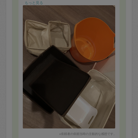
くださったこと。
もっと見る
子供服の収納場所を見直してくださったことです。
空の入れ物もできスッキリしました。
一点今後の希望として
収納していただいた場所だけでも、
掃除機やクイックル等で掃除しながら作業してくださる
ともっと嬉しいです。
※依頼者の依頼当時の主観的な感想です。