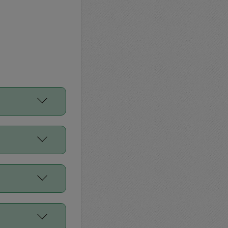
をご利用くださ
前申請すること
平均値、などで
／Diners