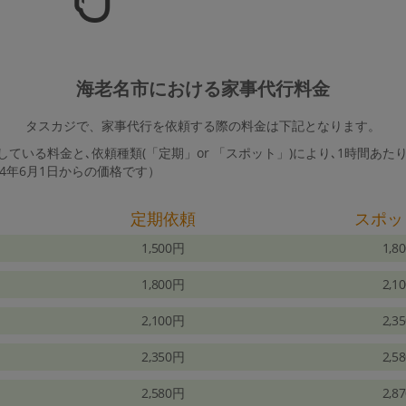
海老名市における家事代行料金
タスカジで、家事代行を依頼する際の料金は下記となります。
ている料金と､依頼種類(「定期」or 「スポット」)により､1時間あた
24年6月1日からの価格です）
定期依頼
スポッ
1,500円
1,8
1,800円
2,1
2,100円
2,3
2,350円
2,5
2,580円
2,8