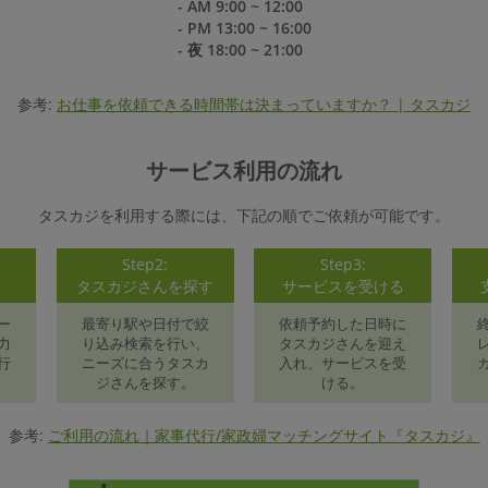
- AM 9:00 ~ 12:00
- PM 13:00 ~ 16:00
- 夜 18:00 ~ 21:00
参考:
お仕事を依頼できる時間帯は決まっていますか？ | タスカジ
サービス利用の流れ
タスカジを利用する際には、下記の順でご依頼が可能です。
Step2:
Step3:
録
タスカジさんを探す
サービスを受ける
ー
最寄り駅や日付で絞
依頼予約した日時に
力
り込み検索を行い、
タスカジさんを迎え
行
ニーズに合うタスカ
入れ、サービスを受
ジさんを探す。
ける。
参考:
ご利用の流れ｜家事代行/家政婦マッチングサイト『タスカジ』