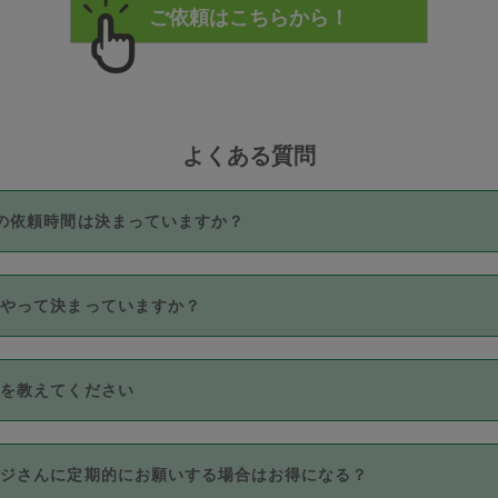
よくある質問
の依頼時間は決まっていますか？
つき3時間固定です。3時間を超えて依頼したい場合は、延長機能
うやって決まっていますか？
をご利用いただくには、タスカジさんに事前に相談し、合意の上事
。なお、3時間を下回っても、値引き等はございません。
価格帯の中からタスカジさん自身が価格を選んで設定しています。
法を教えてください
さんの価格設定には最初は制限があり、レビュー件数、レビューの
定可能な最高額が上がっていく仕組みになっています。
クレジットカード（Visa／Master／JCB／AMERICAN EXPRESS
カジさんに定期的にお願いする場合はお得になる？
のみとなります。