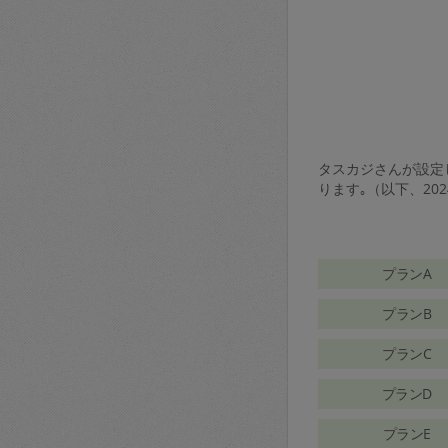
タスカジさんが設定し
ります｡（以下、20
プランA
プランB
プランC
プランD
プランE