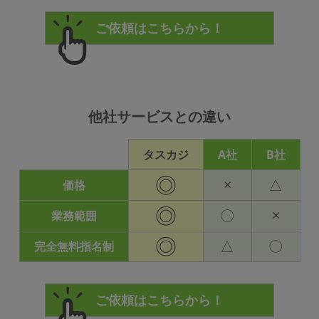
他社サービスとの違い
タスカジ
A社
B社
◎
×
△
価格
◎
〇
×
業務範囲
◎
△
〇
完全無料指名制