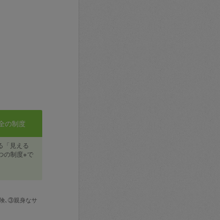
全の制度
る「見える
つの制度※で
険､③親身なサ