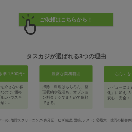
タスカジが選ばれる3つの理由
 1,500円~
豊富な業務範囲
安心・安
者を介さない個
掃除、料理はもちろん、整
レビューによ
なので､価格
理収納や洗濯も、オプショ
化」に加え､3
ル｡ハウスキ
ン料金ナシでまとめて依頼
安心・安全！
給に｡
できる。
パーの3段階スクリーニング(身分証・ビザ確認､面接､テスト)､②最大一億円の損害保