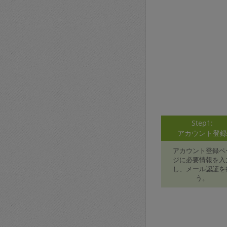
Step1:
アカウント登
アカウント登録ペ
ジに必要情報を入
し、メール認証を
う。