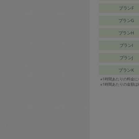
プランF
プランG
プランH
プランI
プランJ
プランK
※1時間あたりの料金
※1時間あたりの金額