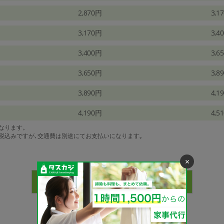
2,870円
3,1
3,170円
3,4
3,400円
3,6
3,650円
3,8
3,890円
4,1
4,190円
4,5
になります。
は税込みですが､交通費は別途にてお支払いになります｡
×