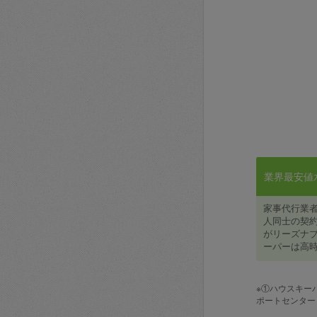
業界最安値水準
家事代行業
人同士の契約
がリーズナブ
ーパーは高時
※①ハウスキー
ポートセンター