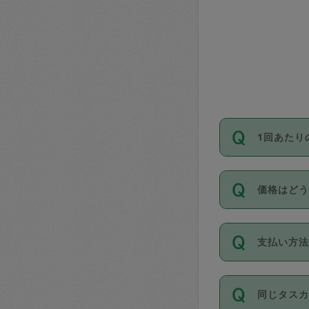
1回あたり
依頼1回に
価格はど
い。機能
が必要です
11種類の
支払い方
タスカジ
除々に設
お支払方法は
同じタス
Club）