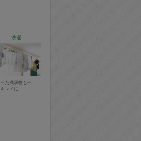
洗濯
まった洗濯物も一
にキレイに