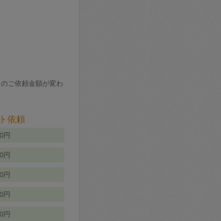
りのご依頼金額が変わ
ト依頼
00円
00円
50円
80円
70円