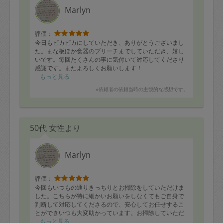
Marlyn
評価：
今日もピカピカにしていただき、ありがとうございまし
た。まな板ほか食器のブリーチまでしていただき、嬉し
いです。毎回たくさんの事に気付いて対応してくださり
感謝です。またよろしくお願いします！
もっと見る
※依頼者の依頼当時の主観的な感想です。
50代 女性より
Marlyn
評価：
今回もいつもの通りきっちりとお掃除をしていただけま
した。こちらが特に細かいお願いをしなくてもご自身で
判断して対応してくださるので、安心してお任せするこ
とができいつも大変助かっています。お掃除していただ
いた後はきれいなお部屋でよい1日を過ごすことができて
もっと見る