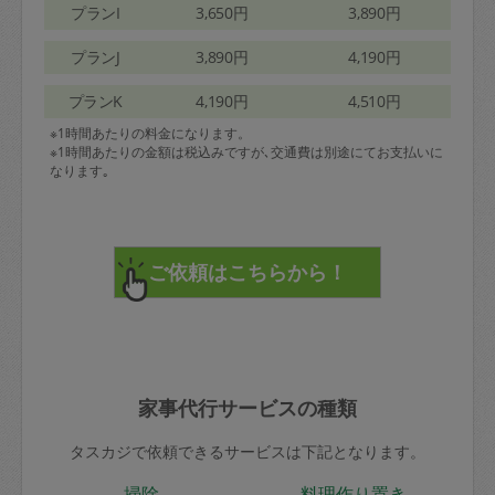
プランI
3,650円
3,890円
プランJ
3,890円
4,190円
プランK
4,190円
4,510円
※1時間あたりの料金になります。
※1時間あたりの金額は税込みですが､交通費は別途にてお支払いに
なります｡
家事代行サービスの種類
タスカジで依頼できるサービスは下記となります。
掃除
料理作り置き