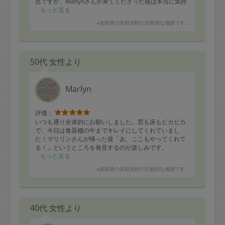
呂ですが、Matlynさんが来てくださった後は本当に気持
ちよくて家族全員この日を楽しみにしています！
もっと見る
※依頼者の依頼当時の主観的な感想です。
50代 女性より
Marlyn
評価：
いつも通り全体的にお願いしました。窓も床もピカピカ
で、今日は食器棚の中までキレイにしてくれていまし
た！マリリンさんが帰った後「あ、ここもやってくれて
る！」というところを発見するのが楽しみです。
もっと見る
※依頼者の依頼当時の主観的な感想です。
40代 女性より