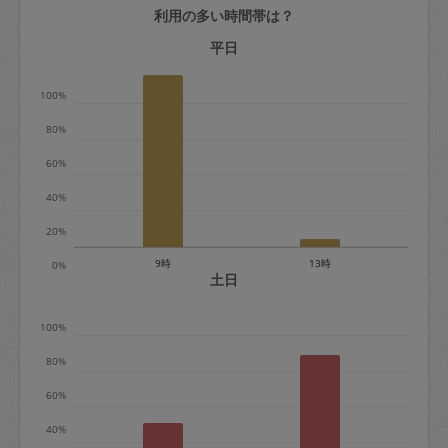
利用の多い時間帯は？
定期契約をキャンセルする場合、毎週定
期は月2回まで隔週定期は月1回までキャ
平日
ンセル料は発生しません。それ以上はキ
100%
ャンセル料が発生します。
80%
定期契約キャンセル料：
60%
・1回につき1,200円※
40%
・詳細ルールは、
こちら
を参照くださ
い。
20%
9時
13時
0%
※キャンセル料金の設定について：
土日
定期依頼1回（3時間）の金額とスポット
100%
1回（3時間）依頼した場合の金額の差額
相当で料金設定されています。
80%
60%
40%