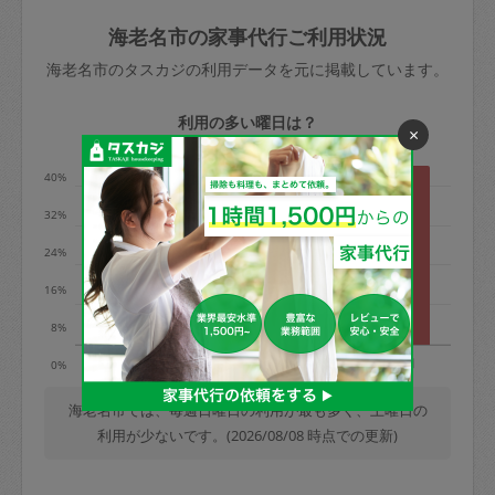
玉、など
きた場合は損害保険の対象外となるので
依頼者不在による当日キャンセル＝依頼
海老名市の家事代行ご利用状況
ご注意ください。
金額の100%＋交通費全額
海老名市のタスカジの利用データを元に掲載しています。
あわせてこちらも参照ください
：
初めて
利用します。注意しなくてはいけない点
※例：依頼日時／土曜日午前9時開始の場
利用の多い曜日は？
×
はありますか？
合、水曜日午前9時以降はキャンセル料が
発生
40%
水曜日9時〜金曜日9時まで＝依頼料金の
32%
50%
24%
金曜日9時～土曜日8時まで＝依頼金額の
100%
16%
土曜日8時〜実施時間＝依頼金額の100%
8%
＋交通費全額
火
水
木
金
土
日
0%
依頼者不在による当日キャンセル＝依頼
金額の100%＋交通費全額
海老名市では、毎週日曜日の利用が最も多く、土曜日の
利用が少ないです。(2026/08/08 時点での更新)
2. 定期契約キャンセル（定期契約のみ）