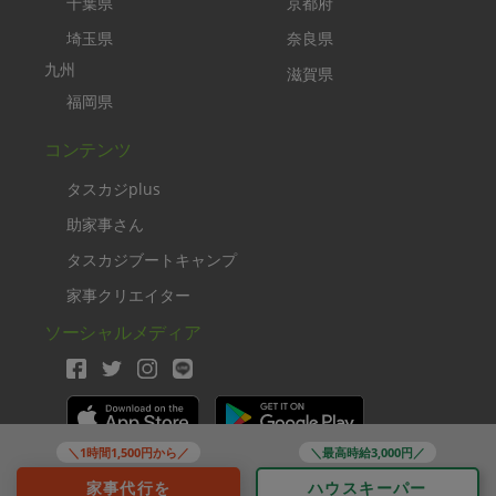
千葉県
京都府
埼玉県
奈良県
九州
滋賀県
福岡県
コンテンツ
タスカジplus
助家事さん
タスカジブートキャンプ
家事クリエイター
ソーシャルメディア
＼1時間1,500円から／
＼最高時給3,000円／
Copyright TASKAJI Inc.
家事代行を
ハウスキーパー