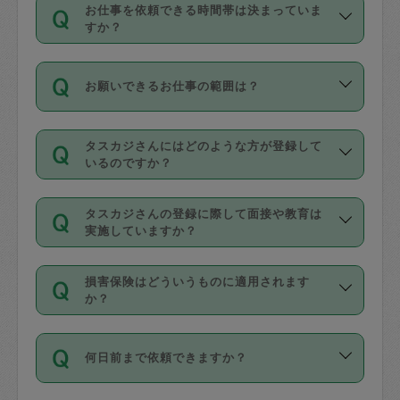
す。
丈夫です。
お仕事を依頼できる時間帯は決まっていま
料金のご請求と合わせてお支払いとなり
定期の最低利用回数は設けていない代わ
デビットカード・プリペイドカード（Vプ
すか？
ます。交通費の金額は「依頼の詳細」に
りに、一定数を超えたキャンセルは有償
リカ、au WALLETなど）
は支払にはご利
時間帯は3種類あります。いずれも１回あ
自動計算で表示されます。
でキャンセルすることが出来ます。
用いただけませんのでご注意ください。
お願いできるお仕事の範囲は？
たり３時間です。
銀行振込や現金払いも対応していませ
（例：毎週定期の場合は３回以上のキャ
ん。
掃除、整理収納、洗濯、買い物、料理、
・ＡＭ ９時～１２時
ンセルが有償（1200円、隔週定期の場合
なお、タスカジさんの交通費も、依頼料
タスカジさんにはどのような方が登録して
作り置きです。タスカジさんによってで
・ＰＭ １３時～１６時
いるのですか？
は２回以上のキャンセルが有償（1200
金のご請求と合わせてお支払いとなりま
きる仕事の範囲が異なりますので、依頼
・夜 １８時～２１時
円））
す。交通費の金額は「依頼の詳細」に自
主婦として長年の家事経験をお持ちの
する前にタスカジさんのプロフィールで
動計算で表示されます。
タスカジさんの登録に際して面接や教育は
方、栄養士・調理師といった資格者で保
確認してください。
開始時間を２時間前後変更することが可
実施していますか？
育園や学校の給食やレストランで料理関
基本的に、高所での作業や危険作業、屋
能です。依頼送信後、個別にタスカジさ
応募の際に、各自事務局との面接と説明
係の専門職に従事されていた方、日本で
外での作業は対象外です。
んにメッセージを送り調整してくださ
損害保険はどういうものに適用されます
を行っています。その後、身分証明書の
すでにハウスキーパーや英語の先生とし
か？
い。ただし、２時間を越えての調整はで
写真提出をしていただいています。外国
てお仕事をしているフィリピン出身の
きません。
依頼者とタスカジさんとの間でタスカジ
人の場合は在留カードで労働許可状況を
方、海外からの留学生、家事が好きな会
万が一、依頼した時間帯と作業時間が１
何日前まで依頼できますか？
を通して成立した作業時間内での作業に
確認しています。タスカジさんトレーニ
社員など様々なバックグラウンドの方が
時間も被らない場合、損害保険の対象外
適用されます。作業範囲は、掃除、洗
ング動画を使ったセルフトレーニングの
登録しています。
となりますので、ご注意ください。