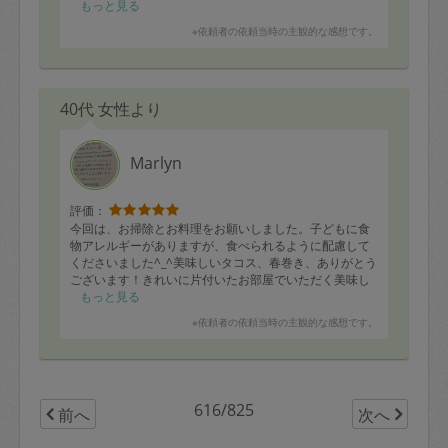
もっと見る
※依頼者の依頼当時の主観的な感想です。
40代 女性より
Marlyn
評価：
今回は、お掃除とお料理をお願いしました。子どもに食
物アレルギーがありますが、食べられるように配慮して
くださいました^_^美味しいタコス、春巻き、ありがとう
ございます！きれいに片付いたお部屋でいただく美味し
いタコス…。幸せです。子どももたくさん食べてくれま
もっと見る
したよ！
※依頼者の依頼当時の主観的な感想です。
お掃除道具が揃っていなくてすみませんでした。次回も
よろしくお願いします^_^
616/825
前へ
次へ