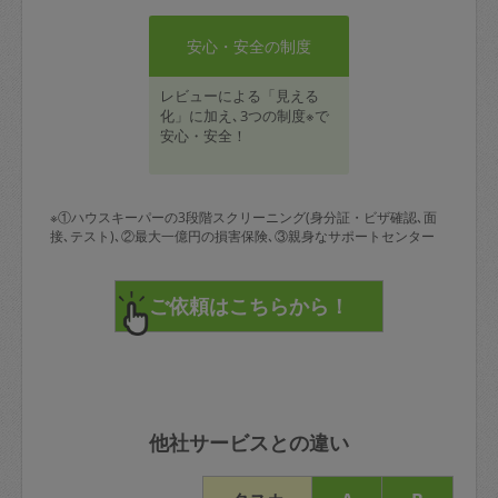
安心・安全の制度
レビューによる「見える
化」に加え､3つの制度※で
安心・安全！
※①ハウスキーパーの3段階スクリーニング(身分証・ビザ確認､面
接､テスト)､②最大一億円の損害保険､③親身なサポートセンター
他社サービスとの違い