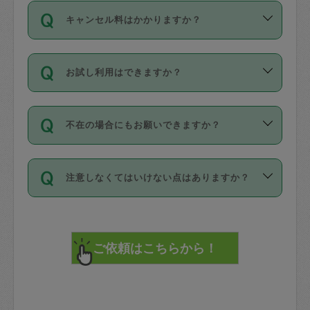
ご依頼は、現在を起点に3日後（72時間
濯、料理、作り置き、整理収納、買い物
のち、タスカジモニター宅にて３時間の
また外国人の方は英語しか話せない方、
キャンセル料はかかりますか？
以降）の日時から受付可能となっていま
です。作業中に物を壊したり、人にけが
現場トライアルを受け、合格したタスカ
日本語も話せる方など様々です。
す。
をさせたりした場合が対象で、補償金額
ジさんが活動されています。
キャンセル料には、以下の2種類がありま
ただし、72時間を切った直前の日程では
は対物1000万円、対人1億円が上限で
バックグラウンドや得意分野はプロフィ
お試し利用はできますか？
す。
タスカジさんへ「募集」をかけることが
す。
※テストセンターの講評は１件目のレビュ
ールに記載していますので、各自の得意
可能です。
ーとして記載されていますので依頼の際
分野を見極めて、目的に合わせてお仕事
「お試し利用」というメニューはありま
万が一損害が発生した場合は、その場の
に参考にしてください。
を依頼してください。
不在の場合にもお願いできますか？
せんが、「一回のみ」依頼を活用するこ
1. 直前キャンセル（定期、スポット契約
写真を撮り、
参考
：
【詳細】タスカジさんの登録に際
とによって、気に入ったタスカジさんを
共通）
タスカジサポートセンターまでご連絡く
して面接や教育は実施していますか？
不在の場合の作業はタスカジさんの同意
見つけることができます。
・タスカジさんのお仕事開始予定時間前
ださい。
注意しなくてはいけない点はありますか？
が必要です。数回の依頼ののち、タスカ
72時間を超える※と、以下のキャンセル
詳細FAQ：
損害賠償保険について教えて
ジさんと依頼者の間で十分な信頼関係が
まず、条件の合う気になるタスカジさ
料が発生します。
ください。
貴重品は紛失の際トラブルの元となるの
できたのち、タスカジさんに依頼してみ
ん、２・３人に「スポット」依頼をして
で、必ず鍵のかかるロッカーや金庫に入
てください。
みてください。
直前キャンセル料：
れて依頼者の責任の元管理するよう心掛
不在時に部屋に入るためにタスカジさん
その後、一番気に入ったタスカジさんに
72時間前〜24時間前＝依頼料金の50%
けてください。
に鍵を預ける必要がありますが、タスカ
「定期（毎週・隔週）」依頼をしてくだ
24時間前～1時間前＝依頼金額の100%
※パスポート、クレジットカード、銀行カ
ジさんが紛失した鍵によって二次的な損
さい。
1時間前〜実施時間＝依頼金額の100%＋
ード、5千円以上のアクセサリー、500円
害（たとえば、第三者の侵入など）が起
交通費全額