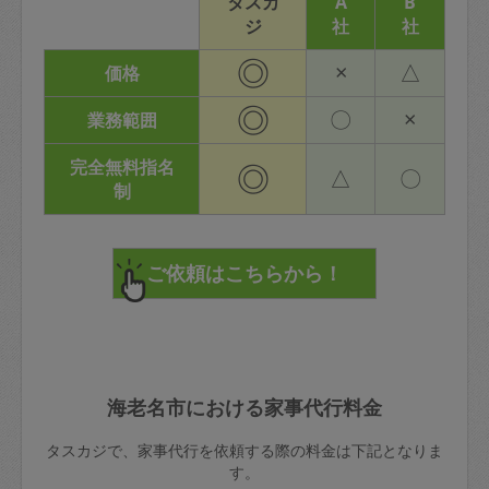
タスカ
A
B
ジ
社
社
◎
×
△
価格
◎
〇
×
業務範囲
完全無料指名
◎
△
〇
制
海老名市における家事代行料金
タスカジで、家事代行を依頼する際の料金は下記となりま
す。