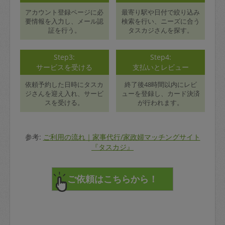
アカウント登録ページに必
最寄り駅や日付で絞り込み
要情報を入力し、メール認
検索を行い、ニーズに合う
証を行う。
タスカジさんを探す。
Step3:
Step4:
サービスを受ける
支払いとレビュー
依頼予約した日時にタスカ
終了後48時間以内にレビ
ジさんを迎え入れ、サービ
ューを登録し、カード決済
スを受ける。
が行われます。
参考:
ご利用の流れ｜家事代行/家政婦マッチングサイト
『タスカジ』