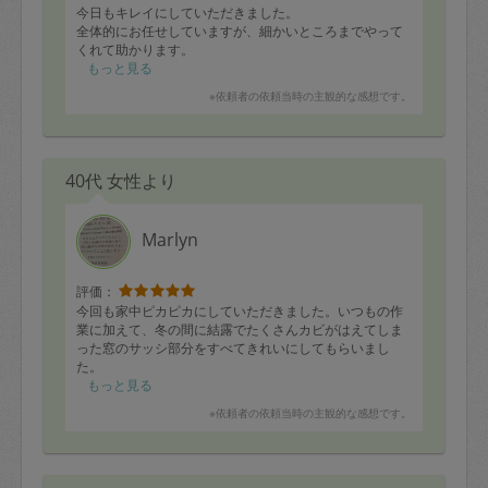
今日もキレイにしていただきました。
全体的にお任せしていますが、細かいところまでやって
くれて助かります。
もっと見る
※依頼者の依頼当時の主観的な感想です。
40代 女性より
Marlyn
評価：
今回も家中ピカピカにしていただきました。いつもの作
業に加えて、冬の間に結露でたくさんカビがはえてしま
った窓のサッシ部分をすべてきれいにしてもらいまし
た。
最近お風呂場のかび臭さが気になっていたのですが、
もっと見る
Marlynさんにお掃除してもらうとお風呂場の空気までき
※依頼者の依頼当時の主観的な感想です。
れいになるようで、とっても気持ちよくお風呂に入れま
す。また来週もよろしくお願いいたします！