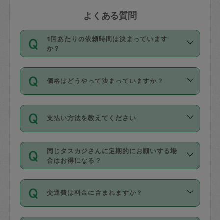
よくある質問
1回あたりの依頼時間は決まっています
か？
依頼1回につき3時間固定です。3時間を
価格はどうやって決まっていますか？
超えて依頼したい場合は、延長機能をご
利用ください。機能をご利用いただくに
11種類の価格帯の中からタスカジさん自
は、タスカジさんに事前に相談し、合意
支払い方法を教えてください
身が価格を選んで設定しています。
の上事前申請することが必要です。な
タスカジさんの価格設定には最初は制限
お、3時間を下回っても、値引き等はござ
お支払方法はクレジットカード（Visa／
があり、レビュー件数、レビューの平均
いません。
同じタスカジさんに定期的にお願いする場
Master／JCB／AMERICAN EXPRESS／
値、などで除々に設定可能な最高額が上
合はお得になる？
Diners Club）のみとなります。
がっていく仕組みになっています。
依頼には「スポット」と「定期（毎週｜
カード情報のご登録は、依頼リクエスト
交通費は料金に含まれますか？
隔週）」があり、「定期」の依頼は「ス
を行う際にご入力ください。プロフィー
ポット」よりお得な料金でご利用できま
ル登録時にはご入力いただかなくても大
交通費は依頼料金とは別途発生し、依頼