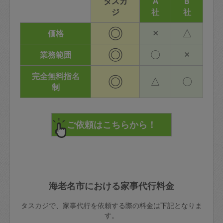
タスカ
A
B
ジ
社
社
◎
×
△
価格
◎
〇
×
業務範囲
完全無料指名
◎
△
〇
制
海老名市における家事代行料金
タスカジで、家事代行を依頼する際の料金は下記となりま
す。