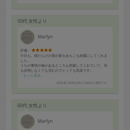
50代 女性より
Marlyn
評価：
今日も、猫だらけの我が家をあちこち綺麗にしてくれま
した。
うちの事情や物があるところも把握してくれていて、何
も説明しなくても済むのでとっても気楽です。
今日はこどもの日ということで、フィリピンのプリンを
もっと見る
作って来てくれて、忙しいのに気遣いができるマリリン
※依頼者の依頼当時の主観的な感想です。
をいつもリスペクトしています。
素早く綺麗に掃除してくれる腕前は勿論、人柄もお勧め
できるタスカジさんです。
家が近ければ、両親の家もお願いしたいぐらいです。
60代 女性より
今後とも宜しくお願いします。
Marlyn