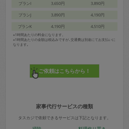
プランI
3,650円
3,890円
プランJ
3,890円
4,190円
プランK
4,190円
4,510円
※1時間あたりの料金になります。
※1時間あたりの金額は税込みですが､交通費は別途にてお支払いに
なります｡
家事代行サービスの種類
タスカジで依頼できるサービスは下記となります。
掃除
料理作り置き