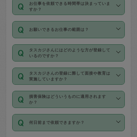
す。
丈夫です。
お仕事を依頼できる時間帯は決まっていま
料金のご請求と合わせてお支払いとなり
定期の最低利用回数は設けていない代わ
デビットカード・プリペイドカード（Vプ
すか？
ます。交通費の金額は「依頼の詳細」に
りに、一定数を超えたキャンセルは有償
リカ、au WALLETなど）
は支払にはご利
時間帯は3種類あります。いずれも１回あ
自動計算で表示されます。
でキャンセルすることが出来ます。
用いただけませんのでご注意ください。
お願いできるお仕事の範囲は？
たり３時間です。
銀行振込や現金払いも対応していませ
（例：毎週定期の場合は３回以上のキャ
ん。
掃除、整理収納、洗濯、買い物、料理、
・ＡＭ ９時～１２時
ンセルが有償（1200円、隔週定期の場合
なお、タスカジさんの交通費も、依頼料
タスカジさんにはどのような方が登録して
作り置きです。タスカジさんによってで
・ＰＭ １３時～１６時
いるのですか？
は２回以上のキャンセルが有償（1200
金のご請求と合わせてお支払いとなりま
きる仕事の範囲が異なりますので、依頼
・夜 １８時～２１時
円））
す。交通費の金額は「依頼の詳細」に自
主婦として長年の家事経験をお持ちの
する前にタスカジさんのプロフィールで
動計算で表示されます。
タスカジさんの登録に際して面接や教育は
方、栄養士・調理師といった資格者で保
確認してください。
開始時間を２時間前後変更することが可
実施していますか？
育園や学校の給食やレストランで料理関
基本的に、高所での作業や危険作業、屋
能です。依頼送信後、個別にタスカジさ
応募の際に、各自事務局との面接と説明
係の専門職に従事されていた方、日本で
外での作業は対象外です。
んにメッセージを送り調整してくださ
損害保険はどういうものに適用されます
を行っています。その後、身分証明書の
すでにハウスキーパーや英語の先生とし
か？
い。ただし、２時間を越えての調整はで
写真提出をしていただいています。外国
てお仕事をしているフィリピン出身の
きません。
依頼者とタスカジさんとの間でタスカジ
人の場合は在留カードで労働許可状況を
方、海外からの留学生、家事が好きな会
万が一、依頼した時間帯と作業時間が１
何日前まで依頼できますか？
を通して成立した作業時間内での作業に
確認しています。タスカジさんトレーニ
社員など様々なバックグラウンドの方が
時間も被らない場合、損害保険の対象外
適用されます。作業範囲は、掃除、洗
ング動画を使ったセルフトレーニングの
登録しています。
となりますので、ご注意ください。