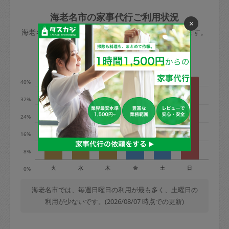
玉、など
きた場合は損害保険の対象外となるので
依頼者不在による当日キャンセル＝依頼
海老名市の家事代行ご利用状況
×
ご注意ください。
金額の100%＋交通費全額
海老名市のタスカジの利用データを元に掲載しています。
あわせてこちらも参照ください
：
初めて
利用します。注意しなくてはいけない点
※例：依頼日時／土曜日午前9時開始の場
利用の多い曜日は？
はありますか？
合、水曜日午前9時以降はキャンセル料が
発生
40%
水曜日9時〜金曜日9時まで＝依頼料金の
32%
50%
24%
金曜日9時～土曜日8時まで＝依頼金額の
100%
16%
土曜日8時〜実施時間＝依頼金額の100%
8%
＋交通費全額
火
水
木
金
土
日
0%
依頼者不在による当日キャンセル＝依頼
金額の100%＋交通費全額
海老名市では、毎週日曜日の利用が最も多く、土曜日の
利用が少ないです。(2026/08/07 時点での更新)
2. 定期契約キャンセル（定期契約のみ）