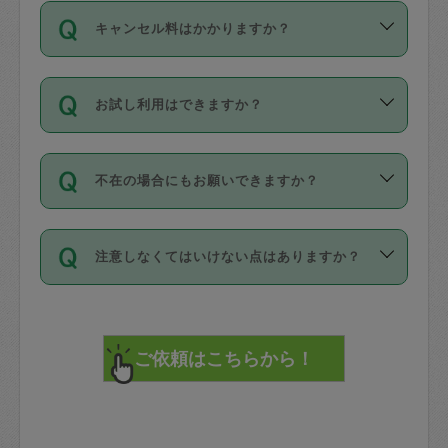
ご依頼は、現在を起点に3日後（72時間
濯、料理、作り置き、整理収納、買い物
のち、タスカジモニター宅にて３時間の
また外国人の方は英語しか話せない方、
キャンセル料はかかりますか？
以降）の日時から受付可能となっていま
です。作業中に物を壊したり、人にけが
現場トライアルを受け、合格したタスカ
日本語も話せる方など様々です。
す。
をさせたりした場合が対象で、補償金額
ジさんが活動されています。
キャンセル料には、以下の2種類がありま
ただし、72時間を切った直前の日程では
は対物1000万円、対人1億円が上限で
バックグラウンドや得意分野はプロフィ
お試し利用はできますか？
す。
タスカジさんへ「募集」をかけることが
す。
※テストセンターの講評は１件目のレビュ
ールに記載していますので、各自の得意
可能です。
ーとして記載されていますので依頼の際
分野を見極めて、目的に合わせてお仕事
「お試し利用」というメニューはありま
万が一損害が発生した場合は、その場の
に参考にしてください。
を依頼してください。
不在の場合にもお願いできますか？
せんが、「一回のみ」依頼を活用するこ
1. 直前キャンセル（定期、スポット契約
写真を撮り、
参考
：
【詳細】タスカジさんの登録に際
とによって、気に入ったタスカジさんを
共通）
タスカジサポートセンターまでご連絡く
して面接や教育は実施していますか？
不在の場合の作業はタスカジさんの同意
見つけることができます。
・タスカジさんのお仕事開始予定時間前
ださい。
注意しなくてはいけない点はありますか？
が必要です。数回の依頼ののち、タスカ
72時間を超える※と、以下のキャンセル
詳細FAQ：
損害賠償保険について教えて
ジさんと依頼者の間で十分な信頼関係が
まず、条件の合う気になるタスカジさ
料が発生します。
ください。
貴重品は紛失の際トラブルの元となるの
できたのち、タスカジさんに依頼してみ
ん、２・３人に「スポット」依頼をして
で、必ず鍵のかかるロッカーや金庫に入
てください。
みてください。
直前キャンセル料：
れて依頼者の責任の元管理するよう心掛
不在時に部屋に入るためにタスカジさん
その後、一番気に入ったタスカジさんに
72時間前〜24時間前＝依頼料金の50%
けてください。
に鍵を預ける必要がありますが、タスカ
「定期（毎週・隔週）」依頼をしてくだ
24時間前～1時間前＝依頼金額の100%
※パスポート、クレジットカード、銀行カ
ジさんが紛失した鍵によって二次的な損
さい。
1時間前〜実施時間＝依頼金額の100%＋
ード、5千円以上のアクセサリー、500円
害（たとえば、第三者の侵入など）が起
交通費全額