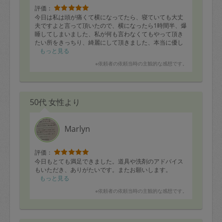
評価：
今日は私は頭が痛くて横になってたら、寝ていても大丈
夫ですよと言って頂いたので、横になったら1時間半、爆
睡してしまいました、私が何も言わなくてもやって頂き
たい所をきっちり、綺麗にして頂きました、本当に優し
いマリリンさんです、安心して任せられます。何時もあ
もっと見る
りがとうございます。
※依頼者の依頼当時の主観的な感想です。
50代 女性より
Marlyn
評価：
今日もとても満足できました。道具や洗剤のアドバイス
もいただき、ありがたいです。またお願いします。
もっと見る
※依頼者の依頼当時の主観的な感想です。