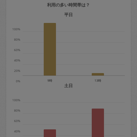
利用の多い時間帯は？
定期契約をキャンセルする場合、毎週定
期は月2回まで隔週定期は月1回までキャ
平日
ンセル料は発生しません。それ以上はキ
100%
ャンセル料が発生します。
80%
定期契約キャンセル料：
60%
・1回につき1,200円※
40%
・詳細ルールは、
こちら
を参照くださ
い。
20%
9時
13時
0%
※キャンセル料金の設定について：
土日
定期依頼1回（3時間）の金額とスポット
100%
1回（3時間）依頼した場合の金額の差額
相当で料金設定されています。
80%
60%
40%