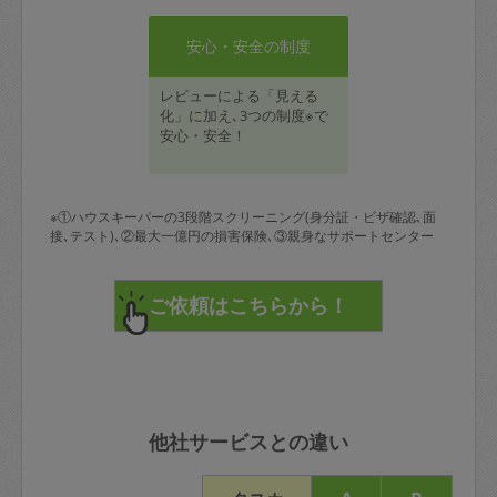
安心・安全の制度
レビューによる「見える
化」に加え､3つの制度※で
安心・安全！
※①ハウスキーパーの3段階スクリーニング(身分証・ビザ確認､面
接､テスト)､②最大一億円の損害保険､③親身なサポートセンター
他社サービスとの違い