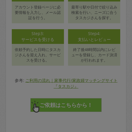
アカウント登録ページに必
最寄り駅や日付で絞り込み
要情報を入力し、メール認
検索を行い、ニーズに合う
証を行う。
タスカジさんを探す。
Step3:
Step4:
サービスを受ける
支払いとレビュー
依頼予約した日時にタスカ
終了後48時間以内にレビ
ジさんを迎え入れ、サービ
ューを登録し、カード決済
スを受ける。
が行われます。
参考:
ご利用の流れ｜家事代行/家政婦マッチングサイト
『タスカジ』