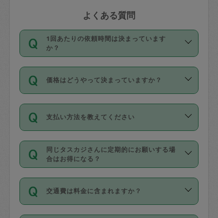
よくある質問
1回あたりの依頼時間は決まっています
か？
依頼1回につき3時間固定です。3時間を
価格はどうやって決まっていますか？
超えて依頼したい場合は、延長機能をご
利用ください。機能をご利用いただくに
11種類の価格帯の中からタスカジさん自
は、タスカジさんに事前に相談し、合意
支払い方法を教えてください
身が価格を選んで設定しています。
の上事前申請することが必要です。な
タスカジさんの価格設定には最初は制限
お、3時間を下回っても、値引き等はござ
お支払方法はクレジットカード（Visa／
があり、レビュー件数、レビューの平均
いません。
同じタスカジさんに定期的にお願いする場
Master／JCB／AMERICAN EXPRESS／
値、などで除々に設定可能な最高額が上
合はお得になる？
Diners Club）のみとなります。
がっていく仕組みになっています。
依頼には「スポット」と「定期（毎週｜
カード情報のご登録は、依頼リクエスト
交通費は料金に含まれますか？
隔週）」があり、「定期」の依頼は「ス
を行う際にご入力ください。プロフィー
ポット」よりお得な料金でご利用できま
ル登録時にはご入力いただかなくても大
交通費は依頼料金とは別途発生し、依頼