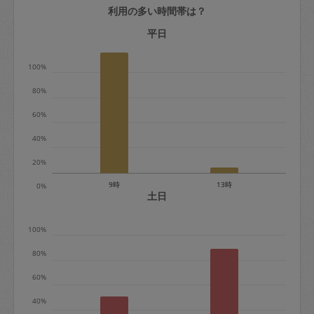
利用の多い時間帯は？
定期契約をキャンセルする場合、毎週定
期は月2回まで隔週定期は月1回までキャ
平日
ンセル料は発生しません。それ以上はキ
100%
ャンセル料が発生します。
80%
定期契約キャンセル料：
60%
・1回につき1,200円※
40%
・詳細ルールは、
こちら
を参照くださ
い。
20%
9時
13時
0%
※キャンセル料金の設定について：
土日
定期依頼1回（3時間）の金額とスポット
100%
1回（3時間）依頼した場合の金額の差額
相当で料金設定されています。
80%
60%
40%