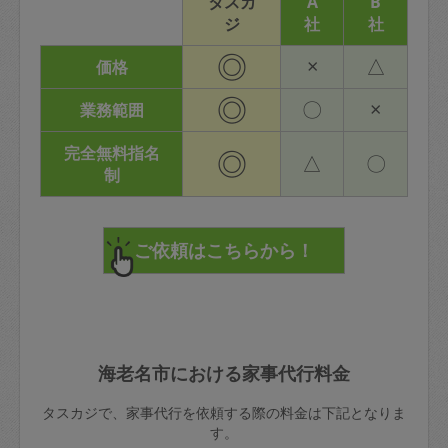
タスカ
A
B
ジ
社
社
◎
×
△
価格
◎
〇
×
業務範囲
完全無料指名
◎
△
〇
制
海老名市における家事代行料金
タスカジで、家事代行を依頼する際の料金は下記となりま
す。