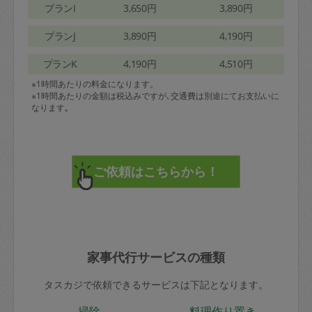
プランI
3,650円
3,890円
プランJ
3,890円
4,190円
プランK
4,190円
4,510円
※1時間あたりの料金になります。
※1時間あたりの金額は税込みですが､交通費は別途にてお支払いに
なります｡
家事代行サービスの種類
タスカジで依頼できるサービスは下記となります。
掃除
料理作り置き