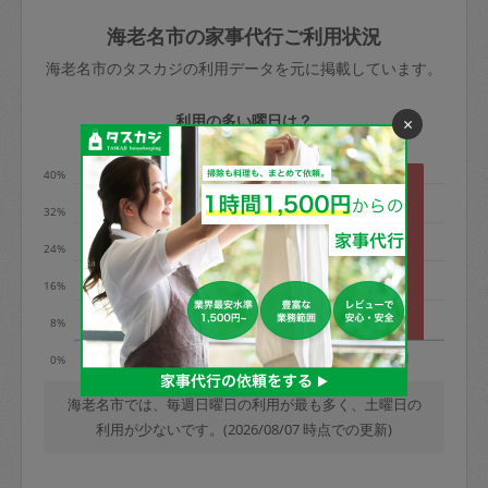
玉、など
きた場合は損害保険の対象外となるので
依頼者不在による当日キャンセル＝依頼
海老名市の家事代行ご利用状況
ご注意ください。
金額の100%＋交通費全額
海老名市のタスカジの利用データを元に掲載しています。
あわせてこちらも参照ください
：
初めて
利用します。注意しなくてはいけない点
※例：依頼日時／土曜日午前9時開始の場
利用の多い曜日は？
×
はありますか？
合、水曜日午前9時以降はキャンセル料が
発生
40%
水曜日9時〜金曜日9時まで＝依頼料金の
32%
50%
24%
金曜日9時～土曜日8時まで＝依頼金額の
100%
16%
土曜日8時〜実施時間＝依頼金額の100%
8%
＋交通費全額
火
水
木
金
土
日
0%
依頼者不在による当日キャンセル＝依頼
金額の100%＋交通費全額
海老名市では、毎週日曜日の利用が最も多く、土曜日の
利用が少ないです。(2026/08/07 時点での更新)
2. 定期契約キャンセル（定期契約のみ）