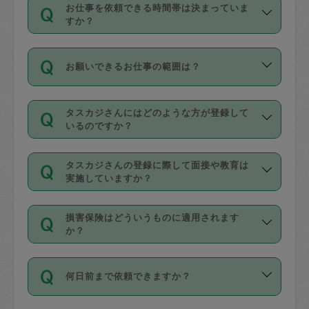
す。
丈夫です。
お仕事を依頼できる時間帯は決まっていま
料金のご請求と合わせてお支払いとなり
定期の最低利用回数は設けていない代わ
デビットカード・プリペイドカード（Vプ
すか？
ます。交通費の金額は「依頼の詳細」に
りに、一定数を超えたキャンセルは有償
リカ、au WALLETなど）
は支払にはご利
時間帯は3種類あります。いずれも１回あ
自動計算で表示されます。
でキャンセルすることが出来ます。
用いただけませんのでご注意ください。
お願いできるお仕事の範囲は？
たり３時間です。
銀行振込や現金払いも対応していませ
（例：毎週定期の場合は３回以上のキャ
ん。
掃除、整理収納、洗濯、買い物、料理、
・ＡＭ ９時～１２時
ンセルが有償（1200円、隔週定期の場合
なお、タスカジさんの交通費も、依頼料
タスカジさんにはどのような方が登録して
作り置きです。タスカジさんによってで
・ＰＭ １３時～１６時
いるのですか？
は２回以上のキャンセルが有償（1200
金のご請求と合わせてお支払いとなりま
きる仕事の範囲が異なりますので、依頼
・夜 １８時～２１時
円））
す。交通費の金額は「依頼の詳細」に自
主婦として長年の家事経験をお持ちの
する前にタスカジさんのプロフィールで
動計算で表示されます。
タスカジさんの登録に際して面接や教育は
方、栄養士・調理師といった資格者で保
確認してください。
開始時間を２時間前後変更することが可
実施していますか？
育園や学校の給食やレストランで料理関
基本的に、高所での作業や危険作業、屋
能です。依頼送信後、個別にタスカジさ
応募の際に、各自事務局との面接と説明
係の専門職に従事されていた方、日本で
外での作業は対象外です。
んにメッセージを送り調整してくださ
損害保険はどういうものに適用されます
を行っています。その後、身分証明書の
すでにハウスキーパーや英語の先生とし
か？
い。ただし、２時間を越えての調整はで
写真提出をしていただいています。外国
てお仕事をしているフィリピン出身の
きません。
依頼者とタスカジさんとの間でタスカジ
人の場合は在留カードで労働許可状況を
方、海外からの留学生、家事が好きな会
万が一、依頼した時間帯と作業時間が１
何日前まで依頼できますか？
を通して成立した作業時間内での作業に
確認しています。タスカジさんトレーニ
社員など様々なバックグラウンドの方が
時間も被らない場合、損害保険の対象外
適用されます。作業範囲は、掃除、洗
ング動画を使ったセルフトレーニングの
登録しています。
となりますので、ご注意ください。