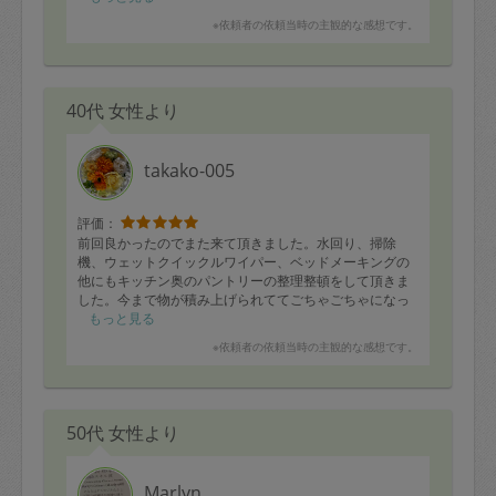
※依頼者の依頼当時の主観的な感想です。
子供達
40代 女性より
takako-005
評価：
前回良かったのでまた来て頂きました。水回り、掃除
機、ウェットクイックルワイパー、ベッドメーキングの
他にもキッチン奥のパントリーの整理整頓をして頂きま
した。今まで物が積み上げられててごちゃごちゃになっ
ていたのですが、何も捨てていないのに見違える程すっ
もっと見る
きりしました。ありがとうございます。
※依頼者の依頼当時の主観的な感想です。
50代 女性より
Marlyn