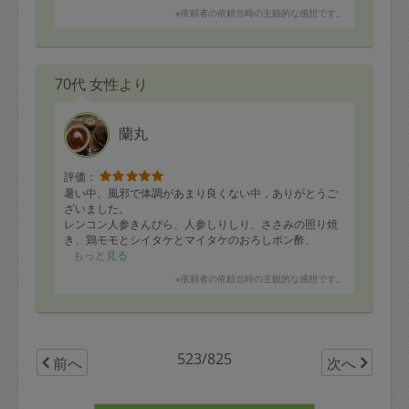
※依頼者の依頼当時の主観的な感想です。
70代 女性より
蘭丸
評価：
暑い中、風邪で体調があまり良くない中，ありがとうご
ざいました。
レンコン人参きんぴら、人参しりしり、ささみの照り焼
き、鶏モモとシイタケとマイタケのおろしポン酢、
人参ポタージュ、さつまいもとレンコンとパプリカの甘
もっと見る
酢炒め、大根と鶏肉とニンジンの煮物、
※依頼者の依頼当時の主観的な感想です。
キノコと鶏肉と玉ねぎの塩炒め、味噌味チャーシュー、
とんかつ、玉ねぎのソテー、
茄子とパプリカのみそ炒め、野菜のオイスターソース炒
め、もやしと豆苗炒め、オクラのおかか和え、
きゅうりとわかめの酢の物、など作っていただきまし
523/825
前へ
次へ
た。
ニンジンしりしりだけ味見をしましたが、おいしかった
です。