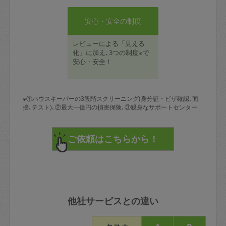
安心・安全の制度
レビューによる「見える
化」に加え､3つの制度※で
安心・安全！
※①ハウスキーパーの3段階スクリーニング(身分証・ビザ確認､面
接､テスト)､②最大一億円の損害保険､③親身なサポートセンター
他社サービスとの違い