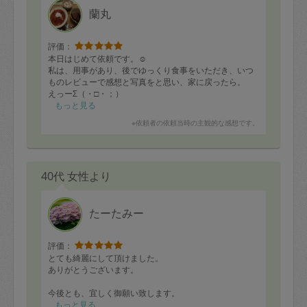
蘭丸
評価：
本日はじめて依頼です。☺️
私は、用事があり、後でゆっくり食事をいただき、いつ
ものレビューで感想と写真をと思い、家に戻ったら。
えっーΣ（・□・；）
ほとんどに残ってない！
もっと見る
うち家族跡多いですけど、
※依頼者の依頼当時の主観的な感想です。
食べすぎやろ
美味しかった❓
子供達
40代 女性より
ウンウン❤️
私も残り頂きます。ウンウン❤️美味しいね。
っというそんな訳で
蘭丸様
たーたみー
写真載せられずですみません。?
でも、味は、間違いなしです。?
また、是非ともよろしくお願い致します。
評価：
?お腹いっぱい いい夢みられそうです。
とても綺麗にして頂けました。
ありがとうございます。
今後とも、宜しく御願い致します。
もっと見る