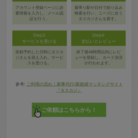
アカウント登録ページに必
最寄り駅や日付で絞り込み
要情報を入力し、メール認
検索を行い、ニーズに合う
証を行う。
タスカジさんを探す。
Step3:
Step4:
サービスを受ける
支払いとレビュー
依頼予約した日時にタスカ
終了後48時間以内にレビ
ジさんを迎え入れ、サービ
ューを登録し、カード決済
スを受ける。
が行われます。
参考:
ご利用の流れ｜家事代行/家政婦マッチングサイト
『タスカジ』