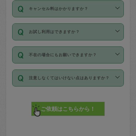
ご依頼は、現在を起点に3日後（72時間
濯、料理、作り置き、整理収納、買い物
のち、タスカジモニター宅にて３時間の
また外国人の方は英語しか話せない方、
キャンセル料はかかりますか？
以降）の日時から受付可能となっていま
です。作業中に物を壊したり、人にけが
現場トライアルを受け、合格したタスカ
日本語も話せる方など様々です。
す。
をさせたりした場合が対象で、補償金額
ジさんが活動されています。
キャンセル料には、以下の2種類がありま
ただし、72時間を切った直前の日程では
は対物1000万円、対人1億円が上限で
バックグラウンドや得意分野はプロフィ
お試し利用はできますか？
す。
タスカジさんへ「募集」をかけることが
す。
※テストセンターの講評は１件目のレビュ
ールに記載していますので、各自の得意
可能です。
ーとして記載されていますので依頼の際
分野を見極めて、目的に合わせてお仕事
「お試し利用」というメニューはありま
万が一損害が発生した場合は、その場の
に参考にしてください。
を依頼してください。
不在の場合にもお願いできますか？
せんが、「一回のみ」依頼を活用するこ
1. 直前キャンセル（定期、スポット契約
写真を撮り、
参考
：
【詳細】タスカジさんの登録に際
とによって、気に入ったタスカジさんを
共通）
タスカジサポートセンターまでご連絡く
して面接や教育は実施していますか？
不在の場合の作業はタスカジさんの同意
見つけることができます。
・タスカジさんのお仕事開始予定時間前
ださい。
注意しなくてはいけない点はありますか？
が必要です。数回の依頼ののち、タスカ
72時間を超える※と、以下のキャンセル
詳細FAQ：
損害賠償保険について教えて
ジさんと依頼者の間で十分な信頼関係が
まず、条件の合う気になるタスカジさ
料が発生します。
ください。
貴重品は紛失の際トラブルの元となるの
できたのち、タスカジさんに依頼してみ
ん、２・３人に「スポット」依頼をして
で、必ず鍵のかかるロッカーや金庫に入
てください。
みてください。
直前キャンセル料：
れて依頼者の責任の元管理するよう心掛
不在時に部屋に入るためにタスカジさん
その後、一番気に入ったタスカジさんに
72時間前〜24時間前＝依頼料金の50%
けてください。
に鍵を預ける必要がありますが、タスカ
「定期（毎週・隔週）」依頼をしてくだ
24時間前～1時間前＝依頼金額の100%
※パスポート、クレジットカード、銀行カ
ジさんが紛失した鍵によって二次的な損
さい。
1時間前〜実施時間＝依頼金額の100%＋
ード、5千円以上のアクセサリー、500円
害（たとえば、第三者の侵入など）が起
交通費全額