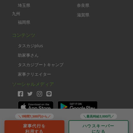
埼玉県
奈良県
九州
滋賀県
福岡県
コンテンツ
タスカジplus
助家事さん
タスカジブートキャンプ
家事クリエイター
ソーシャルメディア
＼1時間1,500円から／
＼最高時給3,000円／
Copyright TASKAJI Inc.
家事代行を
ハウスキーパー
利用する
になる