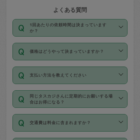
よくある質問
1回あたりの依頼時間は決まっています
か？
依頼1回につき3時間固定です。3時間を
価格はどうやって決まっていますか？
超えて依頼したい場合は、延長機能をご
利用ください。機能をご利用いただくに
11種類の価格帯の中からタスカジさん自
は、タスカジさんに事前に相談し、合意
支払い方法を教えてください
身が価格を選んで設定しています。
の上事前申請することが必要です。な
タスカジさんの価格設定には最初は制限
お、3時間を下回っても、値引き等はござ
お支払方法はクレジットカード（Visa／
があり、レビュー件数、レビューの平均
いません。
同じタスカジさんに定期的にお願いする場
Master／JCB／AMERICAN EXPRESS／
値、などで除々に設定可能な最高額が上
合はお得になる？
Diners Club）のみとなります。
がっていく仕組みになっています。
依頼には「スポット」と「定期（毎週｜
カード情報のご登録は、依頼リクエスト
交通費は料金に含まれますか？
隔週）」があり、「定期」の依頼は「ス
を行う際にご入力ください。プロフィー
ポット」よりお得な料金でご利用できま
ル登録時にはご入力いただかなくても大
交通費は依頼料金とは別途発生し、依頼