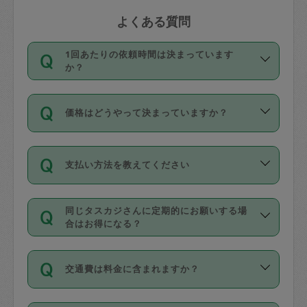
よくある質問
1回あたりの依頼時間は決まっています
か？
依頼1回につき3時間固定です。3時間を
価格はどうやって決まっていますか？
超えて依頼したい場合は、延長機能をご
利用ください。機能をご利用いただくに
11種類の価格帯の中からタスカジさん自
は、タスカジさんに事前に相談し、合意
支払い方法を教えてください
身が価格を選んで設定しています。
の上事前申請することが必要です。な
タスカジさんの価格設定には最初は制限
お、3時間を下回っても、値引き等はござ
お支払方法はクレジットカード（Visa／
があり、レビュー件数、レビューの平均
いません。
同じタスカジさんに定期的にお願いする場
Master／JCB／AMERICAN EXPRESS／
値、などで除々に設定可能な最高額が上
合はお得になる？
Diners Club）のみとなります。
がっていく仕組みになっています。
依頼には「スポット」と「定期（毎週｜
カード情報のご登録は、依頼リクエスト
交通費は料金に含まれますか？
隔週）」があり、「定期」の依頼は「ス
を行う際にご入力ください。プロフィー
ポット」よりお得な料金でご利用できま
ル登録時にはご入力いただかなくても大
交通費は依頼料金とは別途発生し、依頼