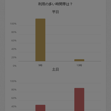
利用の多い時間帯は？
定期契約をキャンセルする場合、毎週定
期は月2回まで隔週定期は月1回までキャ
平日
ンセル料は発生しません。それ以上はキ
100%
ャンセル料が発生します。
80%
定期契約キャンセル料：
60%
・1回につき1,200円※
40%
・詳細ルールは、
こちら
を参照くださ
い。
20%
9時
13時
0%
※キャンセル料金の設定について：
土日
定期依頼1回（3時間）の金額とスポット
100%
1回（3時間）依頼した場合の金額の差額
相当で料金設定されています。
80%
60%
40%