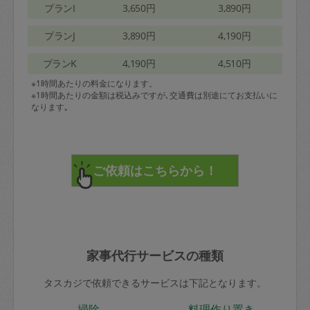
プランI
3,650円
3,890円
プランJ
3,890円
4,190円
プランK
4,190円
4,510円
※1時間あたりの料金になります。
※1時間あたりの金額は税込みですが､交通費は別途にてお支払いに
なります｡
家事代行サービスの種類
タスカジで依頼できるサービスは下記となります。
掃除
料理作り置き