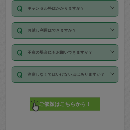
ご依頼は、現在を起点に3日後（72時間
濯、料理、作り置き、整理収納、買い物
のち、タスカジモニター宅にて３時間の
また外国人の方は英語しか話せない方、
キャンセル料はかかりますか？
以降）の日時から受付可能となっていま
です。作業中に物を壊したり、人にけが
現場トライアルを受け、合格したタスカ
日本語も話せる方など様々です。
す。
をさせたりした場合が対象で、補償金額
ジさんが活動されています。
キャンセル料には、以下の2種類がありま
ただし、72時間を切った直前の日程では
は対物1000万円、対人1億円が上限で
バックグラウンドや得意分野はプロフィ
お試し利用はできますか？
す。
タスカジさんへ「募集」をかけることが
す。
※テストセンターの講評は１件目のレビュ
ールに記載していますので、各自の得意
可能です。
ーとして記載されていますので依頼の際
分野を見極めて、目的に合わせてお仕事
「お試し利用」というメニューはありま
万が一損害が発生した場合は、その場の
に参考にしてください。
を依頼してください。
不在の場合にもお願いできますか？
せんが、「一回のみ」依頼を活用するこ
1. 直前キャンセル（定期、スポット契約
写真を撮り、
参考
：
【詳細】タスカジさんの登録に際
とによって、気に入ったタスカジさんを
共通）
タスカジサポートセンターまでご連絡く
して面接や教育は実施していますか？
不在の場合の作業はタスカジさんの同意
見つけることができます。
・タスカジさんのお仕事開始予定時間前
ださい。
注意しなくてはいけない点はありますか？
が必要です。数回の依頼ののち、タスカ
72時間を超える※と、以下のキャンセル
詳細FAQ：
損害賠償保険について教えて
ジさんと依頼者の間で十分な信頼関係が
まず、条件の合う気になるタスカジさ
料が発生します。
ください。
貴重品は紛失の際トラブルの元となるの
できたのち、タスカジさんに依頼してみ
ん、２・３人に「スポット」依頼をして
で、必ず鍵のかかるロッカーや金庫に入
てください。
みてください。
直前キャンセル料：
れて依頼者の責任の元管理するよう心掛
不在時に部屋に入るためにタスカジさん
その後、一番気に入ったタスカジさんに
72時間前〜24時間前＝依頼料金の50%
けてください。
に鍵を預ける必要がありますが、タスカ
「定期（毎週・隔週）」依頼をしてくだ
24時間前～1時間前＝依頼金額の100%
※パスポート、クレジットカード、銀行カ
ジさんが紛失した鍵によって二次的な損
さい。
1時間前〜実施時間＝依頼金額の100%＋
ード、5千円以上のアクセサリー、500円
害（たとえば、第三者の侵入など）が起
交通費全額