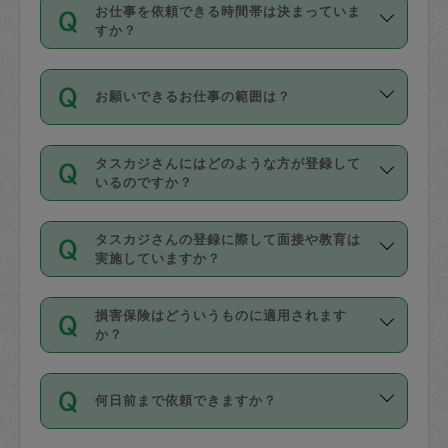
す。
丈夫です。
お仕事を依頼できる時間帯は決まっていま
料金のご請求と合わせてお支払いとなり
定期の最低利用回数は設けていない代わ
デビットカード・プリペイドカード（Vプ
すか？
ます。交通費の金額は「依頼の詳細」に
りに、一定数を超えたキャンセルは有償
リカ、au WALLETなど）
は支払にはご利
時間帯は3種類あります。いずれも１回あ
自動計算で表示されます。
でキャンセルすることが出来ます。
用いただけませんのでご注意ください。
お願いできるお仕事の範囲は？
たり３時間です。
銀行振込や現金払いも対応していませ
（例：毎週定期の場合は３回以上のキャ
ん。
掃除、整理収納、洗濯、買い物、料理、
・ＡＭ ９時～１２時
ンセルが有償（1200円、隔週定期の場合
なお、タスカジさんの交通費も、依頼料
タスカジさんにはどのような方が登録して
作り置きです。タスカジさんによってで
・ＰＭ １３時～１６時
いるのですか？
は２回以上のキャンセルが有償（1200
金のご請求と合わせてお支払いとなりま
きる仕事の範囲が異なりますので、依頼
・夜 １８時～２１時
円））
す。交通費の金額は「依頼の詳細」に自
主婦として長年の家事経験をお持ちの
する前にタスカジさんのプロフィールで
動計算で表示されます。
タスカジさんの登録に際して面接や教育は
方、栄養士・調理師といった資格者で保
確認してください。
開始時間を２時間前後変更することが可
実施していますか？
育園や学校の給食やレストランで料理関
基本的に、高所での作業や危険作業、屋
能です。依頼送信後、個別にタスカジさ
応募の際に、各自事務局との面接と説明
係の専門職に従事されていた方、日本で
外での作業は対象外です。
んにメッセージを送り調整してくださ
損害保険はどういうものに適用されます
を行っています。その後、身分証明書の
すでにハウスキーパーや英語の先生とし
か？
い。ただし、２時間を越えての調整はで
写真提出をしていただいています。外国
てお仕事をしているフィリピン出身の
きません。
依頼者とタスカジさんとの間でタスカジ
人の場合は在留カードで労働許可状況を
方、海外からの留学生、家事が好きな会
万が一、依頼した時間帯と作業時間が１
何日前まで依頼できますか？
を通して成立した作業時間内での作業に
確認しています。タスカジさんトレーニ
社員など様々なバックグラウンドの方が
時間も被らない場合、損害保険の対象外
適用されます。作業範囲は、掃除、洗
ング動画を使ったセルフトレーニングの
登録しています。
となりますので、ご注意ください。