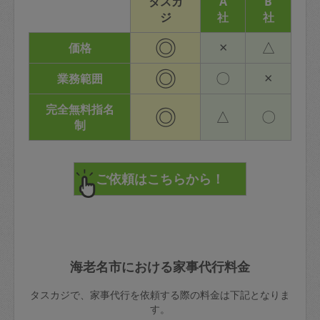
タスカ
A
B
ジ
社
社
◎
×
△
価格
◎
〇
×
業務範囲
完全無料指名
◎
△
〇
制
海老名市における家事代行料金
タスカジで、家事代行を依頼する際の料金は下記となりま
す。