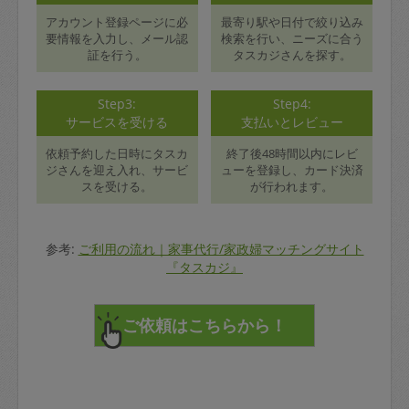
アカウント登録ページに必
最寄り駅や日付で絞り込み
要情報を入力し、メール認
検索を行い、ニーズに合う
証を行う。
タスカジさんを探す。
Step3:
Step4:
サービスを受ける
支払いとレビュー
依頼予約した日時にタスカ
終了後48時間以内にレビ
ジさんを迎え入れ、サービ
ューを登録し、カード決済
スを受ける。
が行われます。
参考:
ご利用の流れ｜家事代行/家政婦マッチングサイト
『タスカジ』