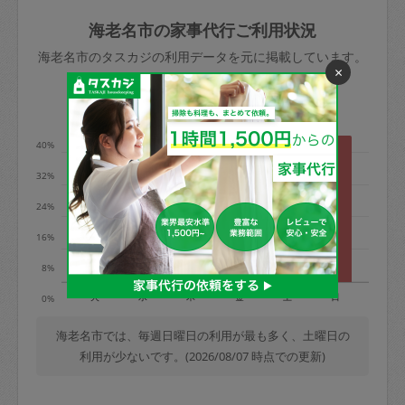
玉、など
きた場合は損害保険の対象外となるので
依頼者不在による当日キャンセル＝依頼
海老名市の家事代行ご利用状況
ご注意ください。
金額の100%＋交通費全額
海老名市のタスカジの利用データを元に掲載しています。
あわせてこちらも参照ください
：
初めて
×
利用します。注意しなくてはいけない点
※例：依頼日時／土曜日午前9時開始の場
利用の多い曜日は？
はありますか？
合、水曜日午前9時以降はキャンセル料が
発生
40%
水曜日9時〜金曜日9時まで＝依頼料金の
32%
50%
24%
金曜日9時～土曜日8時まで＝依頼金額の
100%
16%
土曜日8時〜実施時間＝依頼金額の100%
8%
＋交通費全額
火
水
木
金
土
日
0%
依頼者不在による当日キャンセル＝依頼
金額の100%＋交通費全額
海老名市では、毎週日曜日の利用が最も多く、土曜日の
利用が少ないです。(2026/08/07 時点での更新)
2. 定期契約キャンセル（定期契約のみ）