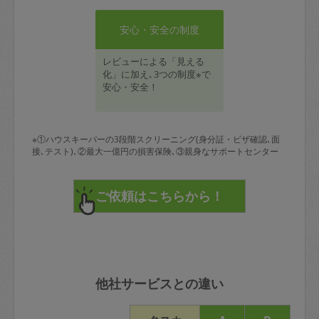
安心・安全の制度
レビューによる「見える
化」に加え､3つの制度※で
安心・安全！
※①ハウスキーパーの3段階スクリーニング(身分証・ビザ確認､面
接､テスト)､②最大一億円の損害保険､③親身なサポートセンター
他社サービスとの違い