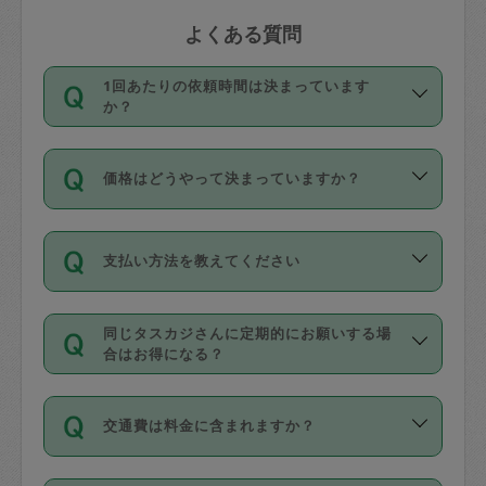
よくある質問
1回あたりの依頼時間は決まっています
か？
依頼1回につき3時間固定です。3時間を
価格はどうやって決まっていますか？
超えて依頼したい場合は、延長機能をご
利用ください。機能をご利用いただくに
11種類の価格帯の中からタスカジさん自
は、タスカジさんに事前に相談し、合意
支払い方法を教えてください
身が価格を選んで設定しています。
の上事前申請することが必要です。な
タスカジさんの価格設定には最初は制限
お、3時間を下回っても、値引き等はござ
お支払方法はクレジットカード（Visa／
があり、レビュー件数、レビューの平均
いません。
同じタスカジさんに定期的にお願いする場
Master／JCB／AMERICAN EXPRESS／
値、などで除々に設定可能な最高額が上
合はお得になる？
Diners Club）のみとなります。
がっていく仕組みになっています。
依頼には「スポット」と「定期（毎週｜
カード情報のご登録は、依頼リクエスト
交通費は料金に含まれますか？
隔週）」があり、「定期」の依頼は「ス
を行う際にご入力ください。プロフィー
ポット」よりお得な料金でご利用できま
ル登録時にはご入力いただかなくても大
交通費は依頼料金とは別途発生し、依頼