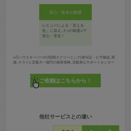
安心・安全の制度
レビューによる「見える
化」に加え､3つの制度※で
安心・安全！
※①ハウスキーパーの3段階スクリーニング(身分証・ビザ確認､面
接､テスト)､②最大一億円の損害保険､③親身なサポートセンター
他社サービスとの違い