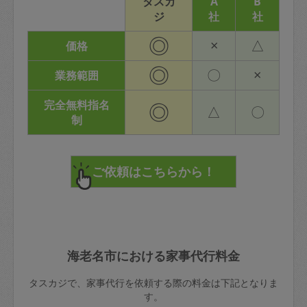
タスカ
A
B
ジ
社
社
◎
×
△
価格
◎
〇
×
業務範囲
完全無料指名
◎
△
〇
制
海老名市における家事代行料金
タスカジで、家事代行を依頼する際の料金は下記となりま
す。