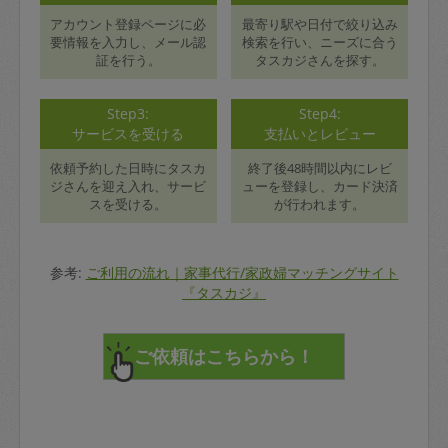
アカウント登録ページに必
最寄り駅や日付で絞り込み
要情報を入力し、メール認
検索を行い、ニーズに合う
証を行う。
タスカジさんを探す。
Step3:
Step4:
サービスを受ける
支払いとレビュー
依頼予約した日時にタスカ
終了後48時間以内にレビ
ジさんを迎え入れ、サービ
ューを登録し、カード決済
スを受ける。
が行われます。
参考:
ご利用の流れ｜家事代行/家政婦マッチングサイト
『タスカジ』