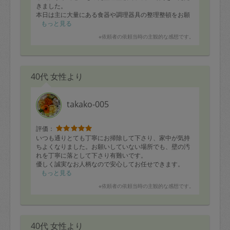
きました。
本日は主に大量にある食器や調理器具の整理整頓をお願
いしました。
もっと見る
その場を住人の気持ちや目線で丁寧に拭き浄めてから一
※依頼者の依頼当時の主観的な感想です。
つ一つを大切に、新しい住所ができたイメージで配置し
てくださって
こちらもゆっくりと持ち物と向き合え、とても元気がで
きました。
40代 女性より
他の部屋もぜひまたお願いしたいと思います。
ありがとうございました。
takako-005
評価：
いつも通りとても丁寧にお掃除して下さり、家中が気持
ちよくなりました。お願いしていない場所でも、壁の汚
れを丁寧に落として下さり有難いです。
優しく誠実なお人柄なので安心してお任せできます。
ありがとうございました。
もっと見る
※依頼者の依頼当時の主観的な感想です。
40代 女性より