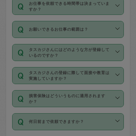
す。
丈夫です。
お仕事を依頼できる時間帯は決まっていま
料金のご請求と合わせてお支払いとなり
定期の最低利用回数は設けていない代わ
デビットカード・プリペイドカード（Vプ
すか？
ます。交通費の金額は「依頼の詳細」に
りに、一定数を超えたキャンセルは有償
リカ、au WALLETなど）
は支払にはご利
時間帯は3種類あります。いずれも１回あ
自動計算で表示されます。
でキャンセルすることが出来ます。
用いただけませんのでご注意ください。
お願いできるお仕事の範囲は？
たり３時間です。
銀行振込や現金払いも対応していませ
（例：毎週定期の場合は３回以上のキャ
ん。
掃除、整理収納、洗濯、買い物、料理、
・ＡＭ ９時～１２時
ンセルが有償（1200円、隔週定期の場合
なお、タスカジさんの交通費も、依頼料
タスカジさんにはどのような方が登録して
作り置きです。タスカジさんによってで
・ＰＭ １３時～１６時
いるのですか？
は２回以上のキャンセルが有償（1200
金のご請求と合わせてお支払いとなりま
きる仕事の範囲が異なりますので、依頼
・夜 １８時～２１時
円））
す。交通費の金額は「依頼の詳細」に自
主婦として長年の家事経験をお持ちの
する前にタスカジさんのプロフィールで
動計算で表示されます。
タスカジさんの登録に際して面接や教育は
方、栄養士・調理師といった資格者で保
確認してください。
開始時間を２時間前後変更することが可
実施していますか？
育園や学校の給食やレストランで料理関
基本的に、高所での作業や危険作業、屋
能です。依頼送信後、個別にタスカジさ
応募の際に、各自事務局との面接と説明
係の専門職に従事されていた方、日本で
外での作業は対象外です。
んにメッセージを送り調整してくださ
損害保険はどういうものに適用されます
を行っています。その後、身分証明書の
すでにハウスキーパーや英語の先生とし
か？
い。ただし、２時間を越えての調整はで
写真提出をしていただいています。外国
てお仕事をしているフィリピン出身の
きません。
依頼者とタスカジさんとの間でタスカジ
人の場合は在留カードで労働許可状況を
方、海外からの留学生、家事が好きな会
万が一、依頼した時間帯と作業時間が１
何日前まで依頼できますか？
を通して成立した作業時間内での作業に
確認しています。タスカジさんトレーニ
社員など様々なバックグラウンドの方が
時間も被らない場合、損害保険の対象外
適用されます。作業範囲は、掃除、洗
ング動画を使ったセルフトレーニングの
登録しています。
となりますので、ご注意ください。