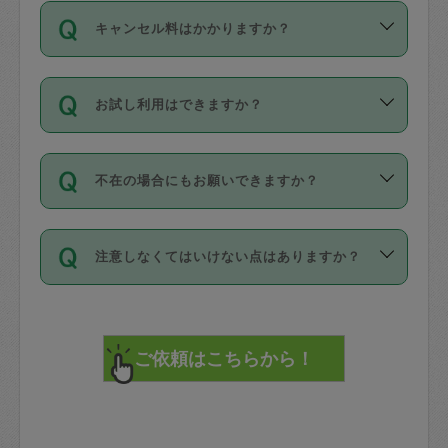
ご依頼は、現在を起点に3日後（72時間
濯、料理、作り置き、整理収納、買い物
のち、タスカジモニター宅にて３時間の
また外国人の方は英語しか話せない方、
キャンセル料はかかりますか？
以降）の日時から受付可能となっていま
です。作業中に物を壊したり、人にけが
現場トライアルを受け、合格したタスカ
日本語も話せる方など様々です。
す。
をさせたりした場合が対象で、補償金額
ジさんが活動されています。
キャンセル料には、以下の2種類がありま
ただし、72時間を切った直前の日程では
は対物1000万円、対人1億円が上限で
バックグラウンドや得意分野はプロフィ
お試し利用はできますか？
す。
タスカジさんへ「募集」をかけることが
す。
※テストセンターの講評は１件目のレビュ
ールに記載していますので、各自の得意
可能です。
ーとして記載されていますので依頼の際
分野を見極めて、目的に合わせてお仕事
「お試し利用」というメニューはありま
万が一損害が発生した場合は、その場の
に参考にしてください。
を依頼してください。
不在の場合にもお願いできますか？
せんが、「一回のみ」依頼を活用するこ
1. 直前キャンセル（定期、スポット契約
写真を撮り、
参考
：
【詳細】タスカジさんの登録に際
とによって、気に入ったタスカジさんを
共通）
タスカジサポートセンターまでご連絡く
して面接や教育は実施していますか？
不在の場合の作業はタスカジさんの同意
見つけることができます。
・タスカジさんのお仕事開始予定時間前
ださい。
注意しなくてはいけない点はありますか？
が必要です。数回の依頼ののち、タスカ
72時間を超える※と、以下のキャンセル
詳細FAQ：
損害賠償保険について教えて
ジさんと依頼者の間で十分な信頼関係が
まず、条件の合う気になるタスカジさ
料が発生します。
ください。
貴重品は紛失の際トラブルの元となるの
できたのち、タスカジさんに依頼してみ
ん、２・３人に「スポット」依頼をして
で、必ず鍵のかかるロッカーや金庫に入
てください。
みてください。
直前キャンセル料：
れて依頼者の責任の元管理するよう心掛
不在時に部屋に入るためにタスカジさん
その後、一番気に入ったタスカジさんに
72時間前〜24時間前＝依頼料金の50%
けてください。
に鍵を預ける必要がありますが、タスカ
「定期（毎週・隔週）」依頼をしてくだ
24時間前～1時間前＝依頼金額の100%
※パスポート、クレジットカード、銀行カ
ジさんが紛失した鍵によって二次的な損
さい。
1時間前〜実施時間＝依頼金額の100%＋
ード、5千円以上のアクセサリー、500円
害（たとえば、第三者の侵入など）が起
交通費全額