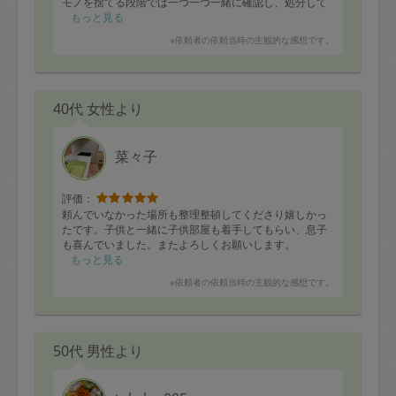
モノを捨てる段階では一つ一つ一緒に確認し、処分して
いくためかなり疲れました また時間と元気のある時にぜ
もっと見る
ひお願いしたいと思います
※依頼者の依頼当時の主観的な感想です。
40代 女性より
菜々子
評価：
頼んでいなかった場所も整理整頓してくださり嬉しかっ
たです。子供と一緒に子供部屋も着手してもらい、息子
も喜んでいました。またよろしくお願いします。
もっと見る
※依頼者の依頼当時の主観的な感想です。
50代 男性より