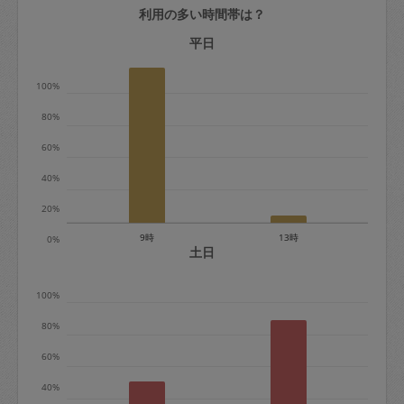
利用の多い時間帯は？
定期契約をキャンセルする場合、毎週定
期は月2回まで隔週定期は月1回までキャ
平日
ンセル料は発生しません。それ以上はキ
100%
ャンセル料が発生します。
80%
定期契約キャンセル料：
60%
・1回につき1,200円※
40%
・詳細ルールは、
こちら
を参照くださ
い。
20%
9時
13時
0%
※キャンセル料金の設定について：
土日
定期依頼1回（3時間）の金額とスポット
100%
1回（3時間）依頼した場合の金額の差額
相当で料金設定されています。
80%
60%
40%