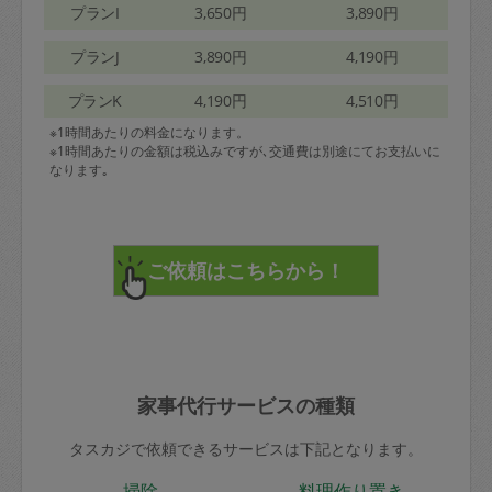
プランI
3,650円
3,890円
プランJ
3,890円
4,190円
プランK
4,190円
4,510円
※1時間あたりの料金になります。
※1時間あたりの金額は税込みですが､交通費は別途にてお支払いに
なります｡
家事代行サービスの種類
タスカジで依頼できるサービスは下記となります。
掃除
料理作り置き