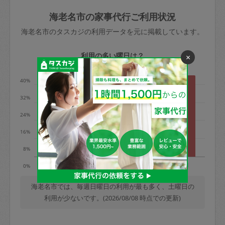
玉、など
きた場合は損害保険の対象外となるので
依頼者不在による当日キャンセル＝依頼
海老名市の家事代行ご利用状況
ご注意ください。
金額の100%＋交通費全額
海老名市のタスカジの利用データを元に掲載しています。
あわせてこちらも参照ください
：
初めて
利用します。注意しなくてはいけない点
※例：依頼日時／土曜日午前9時開始の場
利用の多い曜日は？
×
はありますか？
合、水曜日午前9時以降はキャンセル料が
発生
40%
水曜日9時〜金曜日9時まで＝依頼料金の
32%
50%
24%
金曜日9時～土曜日8時まで＝依頼金額の
100%
16%
土曜日8時〜実施時間＝依頼金額の100%
8%
＋交通費全額
火
水
木
金
土
日
0%
依頼者不在による当日キャンセル＝依頼
金額の100%＋交通費全額
海老名市では、毎週日曜日の利用が最も多く、土曜日の
利用が少ないです。(2026/08/08 時点での更新)
2. 定期契約キャンセル（定期契約のみ）