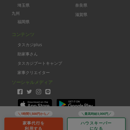
埼玉県
奈良県
九州
滋賀県
福岡県
コンテンツ
タスカジplus
助家事さん
タスカジブートキャンプ
家事クリエイター
ソーシャルメディア
＼1時間1,500円から／
＼最高時給3,000円／
Copyright TASKAJI Inc.
家事代行を
ハウスキーパー
利用する
になる