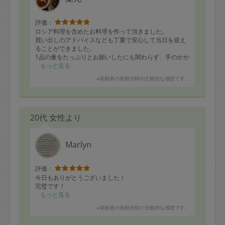
で完成図を描いてからの作業に入るタスカジさんなの
で、作業に迷いがなく早いです。
また、本当にいつも思いますが、最後まで明るく優しく
評価：
テキパキ作業を続けてくださいます。
ロシア料理を含めたお料理を作って頂きました。
一緒に片付けをしてはいるものの、途中で何度もくじけ
買い出しのアドバイスなども丁重で安心して当日を迎え
そうになる私にプレッシャーをかけることなく(笑)、いつ
ることができました。
も最後まで動き続ける姿に頭が下がる思いです。
1品の量をたっぷりとお願いしたにも関わらず、手のかか
またよろしくお願い致します。
るお料理を含めた15品以上も作って下さいました。
もっと見る
材料も新しく買った物だけでは無く、使いかけや賞味期
※依頼者の依頼当時の主観的な感想です。
限の近い物からどんどん使って下さったので冷蔵庫もス
ッキリしました。
また次回もお願いしたいです。
20代 女性より
Marlyn
評価：
今日もありがとうございました！
完璧です！
もっと見る
※依頼者の依頼当時の主観的な感想です。