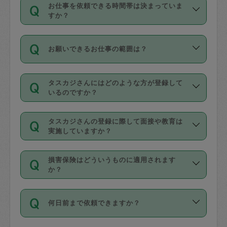
す。
丈夫です。
お仕事を依頼できる時間帯は決まっていま
料金のご請求と合わせてお支払いとなり
定期の最低利用回数は設けていない代わ
デビットカード・プリペイドカード（Vプ
すか？
ます。交通費の金額は「依頼の詳細」に
りに、一定数を超えたキャンセルは有償
リカ、au WALLETなど）
は支払にはご利
時間帯は3種類あります。いずれも１回あ
自動計算で表示されます。
でキャンセルすることが出来ます。
用いただけませんのでご注意ください。
お願いできるお仕事の範囲は？
たり３時間です。
銀行振込や現金払いも対応していませ
（例：毎週定期の場合は３回以上のキャ
ん。
掃除、整理収納、洗濯、買い物、料理、
・ＡＭ ９時～１２時
ンセルが有償（1200円、隔週定期の場合
なお、タスカジさんの交通費も、依頼料
タスカジさんにはどのような方が登録して
作り置きです。タスカジさんによってで
・ＰＭ １３時～１６時
いるのですか？
は２回以上のキャンセルが有償（1200
金のご請求と合わせてお支払いとなりま
きる仕事の範囲が異なりますので、依頼
・夜 １８時～２１時
円））
す。交通費の金額は「依頼の詳細」に自
主婦として長年の家事経験をお持ちの
する前にタスカジさんのプロフィールで
動計算で表示されます。
タスカジさんの登録に際して面接や教育は
方、栄養士・調理師といった資格者で保
確認してください。
開始時間を２時間前後変更することが可
実施していますか？
育園や学校の給食やレストランで料理関
基本的に、高所での作業や危険作業、屋
能です。依頼送信後、個別にタスカジさ
応募の際に、各自事務局との面接と説明
係の専門職に従事されていた方、日本で
外での作業は対象外です。
んにメッセージを送り調整してくださ
損害保険はどういうものに適用されます
を行っています。その後、身分証明書の
すでにハウスキーパーや英語の先生とし
か？
い。ただし、２時間を越えての調整はで
写真提出をしていただいています。外国
てお仕事をしているフィリピン出身の
きません。
依頼者とタスカジさんとの間でタスカジ
人の場合は在留カードで労働許可状況を
方、海外からの留学生、家事が好きな会
万が一、依頼した時間帯と作業時間が１
何日前まで依頼できますか？
を通して成立した作業時間内での作業に
確認しています。タスカジさんトレーニ
社員など様々なバックグラウンドの方が
時間も被らない場合、損害保険の対象外
適用されます。作業範囲は、掃除、洗
ング動画を使ったセルフトレーニングの
登録しています。
となりますので、ご注意ください。