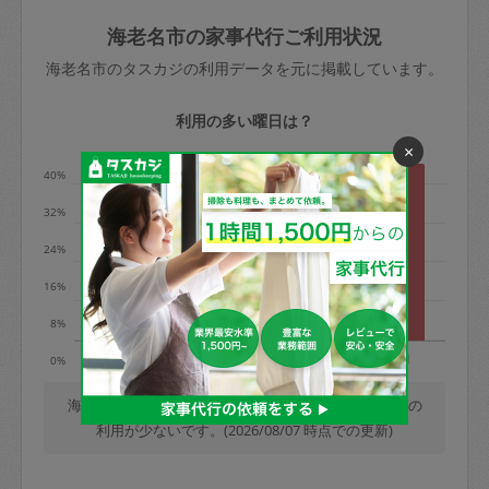
玉、など
きた場合は損害保険の対象外となるので
依頼者不在による当日キャンセル＝依頼
海老名市の家事代行ご利用状況
ご注意ください。
金額の100%＋交通費全額
海老名市のタスカジの利用データを元に掲載しています。
あわせてこちらも参照ください
：
初めて
利用します。注意しなくてはいけない点
※例：依頼日時／土曜日午前9時開始の場
利用の多い曜日は？
はありますか？
合、水曜日午前9時以降はキャンセル料が
×
発生
40%
水曜日9時〜金曜日9時まで＝依頼料金の
32%
50%
24%
金曜日9時～土曜日8時まで＝依頼金額の
100%
16%
土曜日8時〜実施時間＝依頼金額の100%
8%
＋交通費全額
火
水
木
金
土
日
0%
依頼者不在による当日キャンセル＝依頼
金額の100%＋交通費全額
海老名市では、毎週日曜日の利用が最も多く、土曜日の
利用が少ないです。(2026/08/07 時点での更新)
2. 定期契約キャンセル（定期契約のみ）