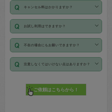
ご依頼は、現在を起点に3日後（72時間
濯、料理、作り置き、整理収納、買い物
のち、タスカジモニター宅にて３時間の
また外国人の方は英語しか話せない方、
キャンセル料はかかりますか？
以降）の日時から受付可能となっていま
です。作業中に物を壊したり、人にけが
現場トライアルを受け、合格したタスカ
日本語も話せる方など様々です。
す。
をさせたりした場合が対象で、補償金額
ジさんが活動されています。
キャンセル料には、以下の2種類がありま
ただし、72時間を切った直前の日程では
は対物1000万円、対人1億円が上限で
バックグラウンドや得意分野はプロフィ
お試し利用はできますか？
す。
タスカジさんへ「募集」をかけることが
す。
※テストセンターの講評は１件目のレビュ
ールに記載していますので、各自の得意
可能です。
ーとして記載されていますので依頼の際
分野を見極めて、目的に合わせてお仕事
「お試し利用」というメニューはありま
万が一損害が発生した場合は、その場の
に参考にしてください。
を依頼してください。
不在の場合にもお願いできますか？
せんが、「一回のみ」依頼を活用するこ
1. 直前キャンセル（定期、スポット契約
写真を撮り、
参考
：
【詳細】タスカジさんの登録に際
とによって、気に入ったタスカジさんを
共通）
タスカジサポートセンターまでご連絡く
して面接や教育は実施していますか？
不在の場合の作業はタスカジさんの同意
見つけることができます。
・タスカジさんのお仕事開始予定時間前
ださい。
注意しなくてはいけない点はありますか？
が必要です。数回の依頼ののち、タスカ
72時間を超える※と、以下のキャンセル
詳細FAQ：
損害賠償保険について教えて
ジさんと依頼者の間で十分な信頼関係が
まず、条件の合う気になるタスカジさ
料が発生します。
ください。
貴重品は紛失の際トラブルの元となるの
できたのち、タスカジさんに依頼してみ
ん、２・３人に「スポット」依頼をして
で、必ず鍵のかかるロッカーや金庫に入
てください。
みてください。
直前キャンセル料：
れて依頼者の責任の元管理するよう心掛
不在時に部屋に入るためにタスカジさん
その後、一番気に入ったタスカジさんに
72時間前〜24時間前＝依頼料金の50%
けてください。
に鍵を預ける必要がありますが、タスカ
「定期（毎週・隔週）」依頼をしてくだ
24時間前～1時間前＝依頼金額の100%
※パスポート、クレジットカード、銀行カ
ジさんが紛失した鍵によって二次的な損
さい。
1時間前〜実施時間＝依頼金額の100%＋
ード、5千円以上のアクセサリー、500円
害（たとえば、第三者の侵入など）が起
交通費全額