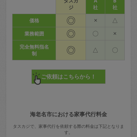
タスカ
A
B
ジ
社
社
◎
×
△
価格
◎
〇
×
業務範囲
完全無料指名
◎
△
〇
制
海老名市における家事代行料金
タスカジで、家事代行を依頼する際の料金は下記となりま
す。