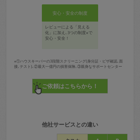
安心・安全の制度
レビューによる「見える
化」に加え､3つの制度※で
安心・安全！
※①ハウスキーパーの3段階スクリーニング(身分証・ビザ確認､面
接､テスト)､②最大一億円の損害保険､③親身なサポートセンター
他社サービスとの違い