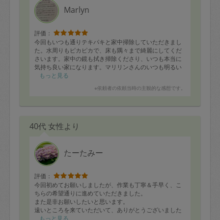
Marlyn
評価：
今回もいつも通りテキパキと家中掃除していただきまし
た。水周りもピカピカで、床も隅々まで綺麗にしてくだ
さいます。家中の鏡も拭き掃除くださり、いつも本当に
気持ち良い家になります。マリリンさんのいつも明るい
人柄に楽しい気持ちになります。ありがとうございまし
もっと見る
た！また宜しくおねがいします。
※依頼者の依頼当時の主観的な感想です。
40代 女性より
たーたみー
評価：
今回初めてお願いしましたが、作業も丁寧＆手早く、こ
ちらの希望通りに進めていただきました。
また是非お願いしたいと思います。
遠いところを来ていただいて、ありがとうございました
(^^)/
もっと見る