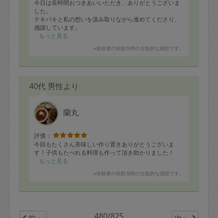
今日は長時間おつきあいいただき、ありがとうございま
した。
テキパキと私の想いを汲み取りながら進めてくださり、
感謝しています。
子供も、帰宅後は驚いていて、片付け場所を説明する
もっと見る
と、分かった！と言ってくれています。
※依頼者の依頼当時の主観的な感想です。
また、時間が合えば、別の収納場所をお願いできればと
思います。
40代 男性より
蘭丸
評価：
今回もたくさん美味しい作り置きありがとうございま
す！子供もたべれる料理も作って頂き助かりました！
もっと見る
※依頼者の依頼当時の主観的な感想です。
480/825