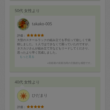
50代 女性より
takako-005
評価：
大型のスチールラックの組み立てを手伝って欲しくて依
頼しました。１人ではできなくて困っていたのですが、
タスカジさんが組み立て方などもリードしてくださり、
思ったより早く完成しました。
もっと見る
残りの時間で、整理ができていないキッチンの引き出し
※依頼者の依頼当時の主観的な感想です。
や冷蔵庫の中などを、使いやすく整理しなおしていただ
きました。
何ヵ月も汚くて気になっていた場所が片付き、気分もス
40代 女性より
ッキリしました。
とても助かりました。どうもありがとうございました。
ひだまり
評価：