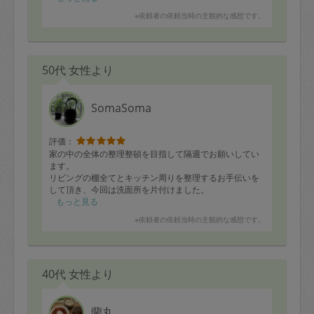
※依頼者の依頼当時の主観的な感想です。
50代 女性より
SomaSoma
評価：
家の中の全体の整理整頓を目指して隔週でお願いしてい
ます。
リビングの棚全てとキッチン周りを整理するお手伝いを
して頂き、今回は洗面所を片付けました。
前回整理したキッチンでは、調味料置き場を大幅に配置
もっと見る
替えしました。
※依頼者の依頼当時の主観的な感想です。
出しっぱなしになりがちなアイテムの置き場を決め、不
必要に出しすぎている調理器具やカテラリーを必要数＋α
くらいを残して、箱に入れて棚に収納。使い勝手の良い
引き出しに隙間が生まれ、とても使いやすくなりまし
40代 女性より
た。
特に調味料はその日の夕食から出し入れのしやすさに感
動し、夕食の後片付けが本当に楽で嬉しかったです。
時間内に終わらせる作業の目処が的確で、相談した時点
蘭丸