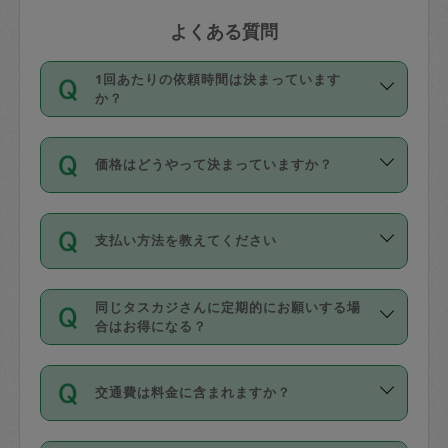
よくある質問
1回あたりの依頼時間は決まっています
か？
依頼1回につき3時間固定です。3時間を
価格はどうやって決まっていますか？
超えて依頼したい場合は、延長機能をご
利用ください。機能をご利用いただくに
11種類の価格帯の中からタスカジさん自
は、タスカジさんに事前に相談し、合意
支払い方法を教えてください
身が価格を選んで設定しています。
の上事前申請することが必要です。な
タスカジさんの価格設定には最初は制限
お、3時間を下回っても、値引き等はござ
お支払方法はクレジットカード（Visa／
があり、レビュー件数、レビューの平均
いません。
同じタスカジさんに定期的にお願いする場
Master／JCB／AMERICAN EXPRESS／
値、などで除々に設定可能な最高額が上
合はお得になる？
Diners Club）のみとなります。
がっていく仕組みになっています。
依頼には「スポット」と「定期（毎週｜
カード情報のご登録は、依頼リクエスト
交通費は料金に含まれますか？
隔週）」があり、「定期」の依頼は「ス
を行う際にご入力ください。プロフィー
ポット」よりお得な料金でご利用できま
ル登録時にはご入力いただかなくても大
交通費は依頼料金とは別途発生し、依頼