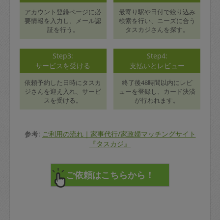
アカウント登録ページに必
最寄り駅や日付で絞り込み
要情報を入力し、メール認
検索を行い、ニーズに合う
証を行う。
タスカジさんを探す。
Step3:
Step4:
サービスを受ける
支払いとレビュー
依頼予約した日時にタスカ
終了後48時間以内にレビ
ジさんを迎え入れ、サービ
ューを登録し、カード決済
スを受ける。
が行われます。
参考:
ご利用の流れ｜家事代行/家政婦マッチングサイト
『タスカジ』