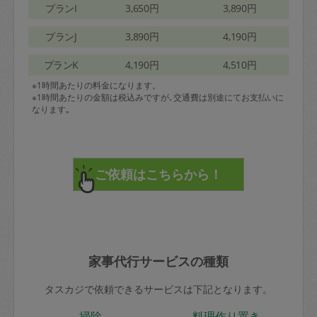
プランI
3,650円
3,890円
プランJ
3,890円
4,190円
プランK
4,190円
4,510円
※1時間あたりの料金になります。
※1時間あたりの金額は税込みですが､交通費は別途にてお支払いに
なります｡
家事代行サービスの種類
タスカジで依頼できるサービスは下記となります。
掃除
料理作り置き