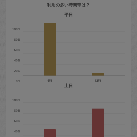
利用の多い時間帯は？
定期契約をキャンセルする場合、毎週定
期は月2回まで隔週定期は月1回までキャ
平日
ンセル料は発生しません。それ以上はキ
100%
ャンセル料が発生します。
80%
定期契約キャンセル料：
60%
・1回につき1,200円※
40%
・詳細ルールは、
こちら
を参照くださ
い。
20%
9時
13時
0%
※キャンセル料金の設定について：
土日
定期依頼1回（3時間）の金額とスポット
100%
1回（3時間）依頼した場合の金額の差額
相当で料金設定されています。
80%
60%
40%