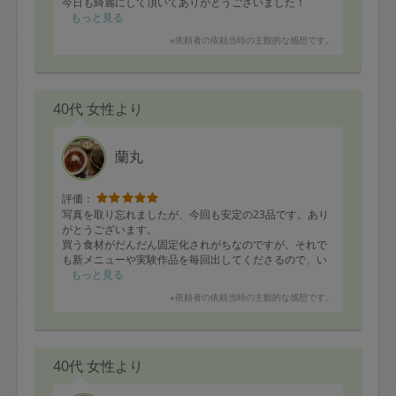
今日も綺麗にして頂いてありがとうございました！
また次回もよろしくお願いします(^^)
もっと見る
※依頼者の依頼当時の主観的な感想です。
40代 女性より
蘭丸
評価：
写真を取り忘れましたが、今回も安定の23品です。あり
がとうございます。
買う食材がだんだん固定化されがちなのですが、それで
も新メニューや実験作品を毎回出してくださるので、い
つも楽しみです。
もっと見る
今回はロシアのおやつ（チーズのパンケーキ）を余って
※依頼者の依頼当時の主観的な感想です。
いた牛乳とヨーグルトで、あと鶏肉は世界のヤ○ちゃん風
に仕上げて下さり、箸の止まらない美味しさでした。
次回もまたよろしくお願いします！
40代 女性より