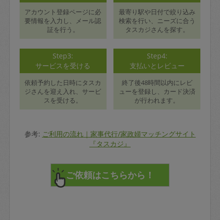
アカウント登録ページに必
最寄り駅や日付で絞り込み
要情報を入力し、メール認
検索を行い、ニーズに合う
証を行う。
タスカジさんを探す。
Step3:
Step4:
サービスを受ける
支払いとレビュー
依頼予約した日時にタスカ
終了後48時間以内にレビ
ジさんを迎え入れ、サービ
ューを登録し、カード決済
スを受ける。
が行われます。
参考:
ご利用の流れ｜家事代行/家政婦マッチングサイト
『タスカジ』