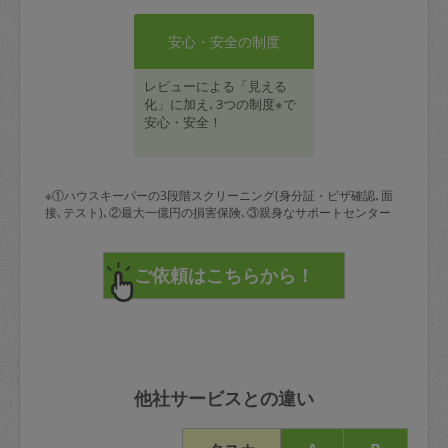
安心・安全の制度
レビューによる「見える
化」に加え､3つの制度※で
安心・安全！
※①ハウスキーパーの3段階スクリーニング(身分証・ビザ確認､面
接､テスト)､②最大一億円の損害保険､③親身なサポートセンター
他社サービスとの違い