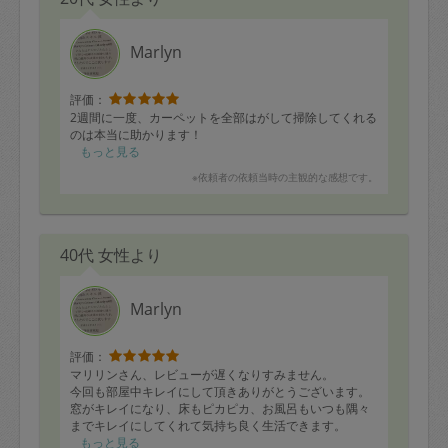
また是非お願いしたいです！
Marlyn
評価：
2週間に一度、カーペットを全部はがして掃除してくれる
のは本当に助かります！
もっと見る
※依頼者の依頼当時の主観的な感想です。
40代 女性より
Marlyn
評価：
マリリンさん、レビューが遅くなりすみません。
今回も部屋中キレイにして頂きありがとうございます。
窓がキレイになり、床もピカピカ、お風呂もいつも隅々
までキレイにしてくれて気持ち良く生活できます。
いつも笑顔で対応してくれてありがとう！！
もっと見る