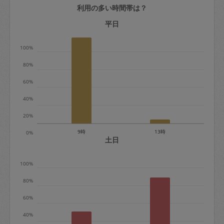
利用の多い時間帯は？
定期契約をキャンセルする場合、毎週定
期は月2回まで隔週定期は月1回までキャ
平日
ンセル料は発生しません。それ以上はキ
100%
ャンセル料が発生します。
80%
定期契約キャンセル料：
60%
・1回につき1,200円※
40%
・詳細ルールは、
こちら
を参照くださ
い。
20%
9時
13時
0%
※キャンセル料金の設定について：
土日
定期依頼1回（3時間）の金額とスポット
100%
1回（3時間）依頼した場合の金額の差額
相当で料金設定されています。
80%
60%
40%