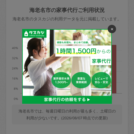
玉、など
きた場合は損害保険の対象外となるので
依頼者不在による当日キャンセル＝依頼
海老名市の家事代行ご利用状況
ご注意ください。
金額の100%＋交通費全額
海老名市のタスカジの利用データを元に掲載しています。
あわせてこちらも参照ください
：
初めて
×
利用します。注意しなくてはいけない点
※例：依頼日時／土曜日午前9時開始の場
利用の多い曜日は？
はありますか？
合、水曜日午前9時以降はキャンセル料が
発生
40%
水曜日9時〜金曜日9時まで＝依頼料金の
32%
50%
24%
金曜日9時～土曜日8時まで＝依頼金額の
100%
16%
土曜日8時〜実施時間＝依頼金額の100%
8%
＋交通費全額
火
水
木
金
土
日
0%
依頼者不在による当日キャンセル＝依頼
金額の100%＋交通費全額
海老名市では、毎週日曜日の利用が最も多く、土曜日の
利用が少ないです。(2026/08/07 時点での更新)
2. 定期契約キャンセル（定期契約のみ）