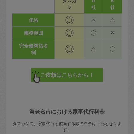
タスカ
A
B
ジ
社
社
◎
×
△
価格
◎
〇
×
業務範囲
完全無料指名
◎
△
〇
制
海老名市における家事代行料金
タスカジで、家事代行を依頼する際の料金は下記となりま
す。