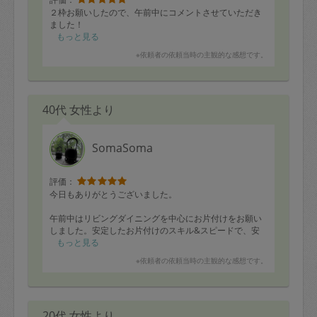
２枠お願いしたので、午前中にコメントさせていただき
ました！
もっと見る
※依頼者の依頼当時の主観的な感想です。
40代 女性より
SomaSoma
評価：
今日もありがとうございました。
午前中はリビングダイニングを中心にお片付けをお願い
しました。安定したお片付けのスキル&スピードで、安
心してお任せできました。
もっと見る
※依頼者の依頼当時の主観的な感想です。
午後は洋服部屋を断捨離→収納して戴きました。子育て
についてお話を聞いていただきながらテキパキと進めて
くださったおかげで楽しくお片付けができて大満足で
す。
20代 女性より