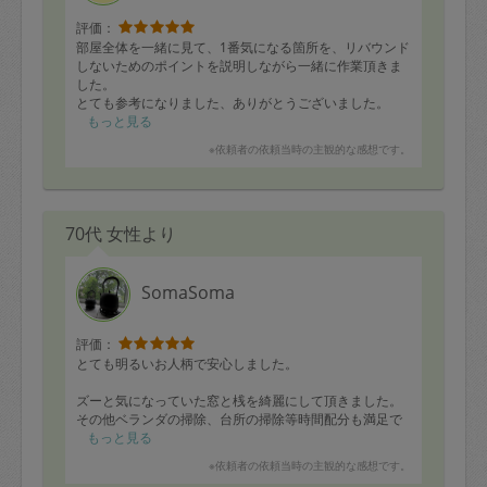
評価：
部屋全体を一緒に見て、1番気になる箇所を、リバウンド
しないためのポイントを説明しながら一緒に作業頂きま
した。
とても参考になりました、ありがとうございました。
一生懸命伝えようというお気持ちが、とても嬉しかった
もっと見る
です。
※依頼者の依頼当時の主観的な感想です。
また宜しくお願いします。
70代 女性より
SomaSoma
評価：
とても明るいお人柄で安心しました。
ズーと気になっていた窓と桟を綺麗にして頂きました。
その他ベランダの掃除、台所の掃除等時間配分も満足で
きるものでした。
もっと見る
またお願いしたいと思います。
※依頼者の依頼当時の主観的な感想です。