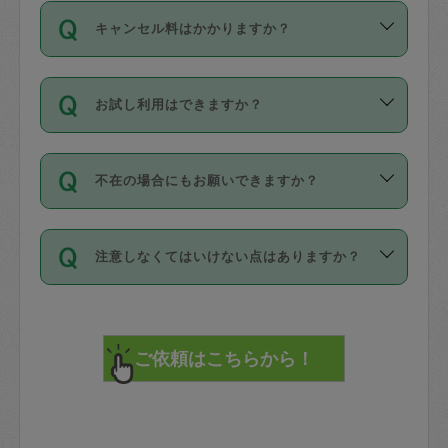
ご依頼は、現在を起点に3日後（72時間
濯、料理、作り置き、整理収納、買い物
のち、タスカジモニター宅にて３時間の
また外国人の方は英語しか話せない方、
キャンセル料はかかりますか？
以降）の日時から受付可能となっていま
です。作業中に物を壊したり、人にけが
現場トライアルを受け、合格したタスカ
日本語も話せる方など様々です。
す。
をさせたりした場合が対象で、補償金額
ジさんが活動されています。
キャンセル料には、以下の2種類がありま
ただし、72時間を切った直前の日程では
は対物1000万円、対人1億円が上限で
バックグラウンドや得意分野はプロフィ
お試し利用はできますか？
す。
タスカジさんへ「募集」をかけることが
す。
※テストセンターの講評は１件目のレビュ
ールに記載していますので、各自の得意
可能です。
ーとして記載されていますので依頼の際
分野を見極めて、目的に合わせてお仕事
「お試し利用」というメニューはありま
万が一損害が発生した場合は、その場の
に参考にしてください。
を依頼してください。
不在の場合にもお願いできますか？
せんが、「一回のみ」依頼を活用するこ
1. 直前キャンセル（定期、スポット契約
写真を撮り、
参考
：
【詳細】タスカジさんの登録に際
とによって、気に入ったタスカジさんを
共通）
タスカジサポートセンターまでご連絡く
して面接や教育は実施していますか？
不在の場合の作業はタスカジさんの同意
見つけることができます。
・タスカジさんのお仕事開始予定時間前
ださい。
注意しなくてはいけない点はありますか？
が必要です。数回の依頼ののち、タスカ
72時間を超える※と、以下のキャンセル
詳細FAQ：
損害賠償保険について教えて
ジさんと依頼者の間で十分な信頼関係が
まず、条件の合う気になるタスカジさ
料が発生します。
ください。
貴重品は紛失の際トラブルの元となるの
できたのち、タスカジさんに依頼してみ
ん、２・３人に「スポット」依頼をして
で、必ず鍵のかかるロッカーや金庫に入
てください。
みてください。
直前キャンセル料：
れて依頼者の責任の元管理するよう心掛
不在時に部屋に入るためにタスカジさん
その後、一番気に入ったタスカジさんに
72時間前〜24時間前＝依頼料金の50%
けてください。
に鍵を預ける必要がありますが、タスカ
「定期（毎週・隔週）」依頼をしてくだ
24時間前～1時間前＝依頼金額の100%
※パスポート、クレジットカード、銀行カ
ジさんが紛失した鍵によって二次的な損
さい。
1時間前〜実施時間＝依頼金額の100%＋
ード、5千円以上のアクセサリー、500円
害（たとえば、第三者の侵入など）が起
交通費全額