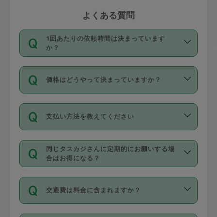
よくある質問
1回あたりの依頼時間は決まっています
か？
依頼1回につき3時間固定です。3時間を
価格はどうやって決まっていますか？
超えて依頼したい場合は、延長機能をご
利用ください。機能をご利用いただくに
11種類の価格帯の中からタスカジさん自
は、タスカジさんに事前に相談し、合意
支払い方法を教えてください
身が価格を選んで設定しています。
の上事前申請することが必要です。な
タスカジさんの価格設定には最初は制限
お、3時間を下回っても、値引き等はござ
お支払方法はクレジットカード（Visa／
があり、レビュー件数、レビューの平均
いません。
同じタスカジさんに定期的にお願いする場
Master／JCB／AMERICAN EXPRESS／
値、などで除々に設定可能な最高額が上
合はお得になる？
Diners Club）のみとなります。
がっていく仕組みになっています。
依頼には「スポット」と「定期（毎週｜
カード情報のご登録は、依頼リクエスト
交通費は料金に含まれますか？
隔週）」があり、「定期」の依頼は「ス
を行う際にご入力ください。プロフィー
ポット」よりお得な料金でご利用できま
ル登録時にはご入力いただかなくても大
交通費は依頼料金とは別途発生し、依頼