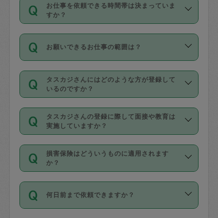
す。
丈夫です。
お仕事を依頼できる時間帯は決まっていま
料金のご請求と合わせてお支払いとなり
定期の最低利用回数は設けていない代わ
デビットカード・プリペイドカード（Vプ
すか？
ます。交通費の金額は「依頼の詳細」に
りに、一定数を超えたキャンセルは有償
リカ、au WALLETなど）
は支払にはご利
時間帯は3種類あります。いずれも１回あ
自動計算で表示されます。
でキャンセルすることが出来ます。
用いただけませんのでご注意ください。
お願いできるお仕事の範囲は？
たり３時間です。
銀行振込や現金払いも対応していませ
（例：毎週定期の場合は３回以上のキャ
ん。
掃除、整理収納、洗濯、買い物、料理、
・ＡＭ ９時～１２時
ンセルが有償（1200円、隔週定期の場合
なお、タスカジさんの交通費も、依頼料
タスカジさんにはどのような方が登録して
作り置きです。タスカジさんによってで
・ＰＭ １３時～１６時
いるのですか？
は２回以上のキャンセルが有償（1200
金のご請求と合わせてお支払いとなりま
きる仕事の範囲が異なりますので、依頼
・夜 １８時～２１時
円））
す。交通費の金額は「依頼の詳細」に自
主婦として長年の家事経験をお持ちの
する前にタスカジさんのプロフィールで
動計算で表示されます。
タスカジさんの登録に際して面接や教育は
方、栄養士・調理師といった資格者で保
確認してください。
開始時間を２時間前後変更することが可
実施していますか？
育園や学校の給食やレストランで料理関
基本的に、高所での作業や危険作業、屋
能です。依頼送信後、個別にタスカジさ
応募の際に、各自事務局との面接と説明
係の専門職に従事されていた方、日本で
外での作業は対象外です。
んにメッセージを送り調整してくださ
損害保険はどういうものに適用されます
を行っています。その後、身分証明書の
すでにハウスキーパーや英語の先生とし
か？
い。ただし、２時間を越えての調整はで
写真提出をしていただいています。外国
てお仕事をしているフィリピン出身の
きません。
依頼者とタスカジさんとの間でタスカジ
人の場合は在留カードで労働許可状況を
方、海外からの留学生、家事が好きな会
万が一、依頼した時間帯と作業時間が１
何日前まで依頼できますか？
を通して成立した作業時間内での作業に
確認しています。タスカジさんトレーニ
社員など様々なバックグラウンドの方が
時間も被らない場合、損害保険の対象外
適用されます。作業範囲は、掃除、洗
ング動画を使ったセルフトレーニングの
登録しています。
となりますので、ご注意ください。