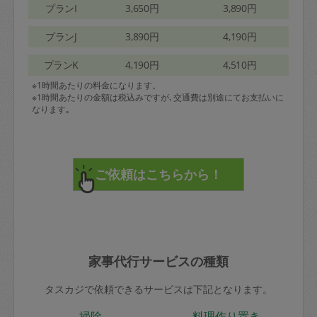
プランI
3,650円
3,890円
プランJ
3,890円
4,190円
プランK
4,190円
4,510円
※1時間あたりの料金になります。
※1時間あたりの金額は税込みですが､交通費は別途にてお支払いに
なります｡
家事代行サービスの種類
タスカジで依頼できるサービスは下記となります。
掃除
料理作り置き