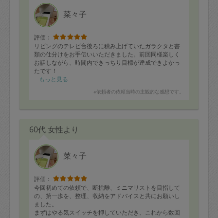
菜々子
評価：
リビングのテレビ台後ろに積み上げていたガラクタと書
類の仕分けをお手伝いいただきました。前回同様楽しく
お話しながら、時間内できっちり目標が達成できよかっ
たです！
第二子出産前の片付けに勢いがつき、夫の断捨離の一助
もっと見る
ともなりそうです。笑
※依頼者の依頼当時の主観的な感想です。
遠方で移動など申し訳ないですが、都合が合うときな
ど、またきていただきたいなと思います。今後ともよろ
しくお願いいたします。
60代 女性より
菜々子
評価：
今回初めての依頼で、断捨離、ミニマリストを目指して
の、第一歩を、整理、収納をアドバイスと共にお願いし
ました。
まずはやる気スイッチを押していただき、これから数回