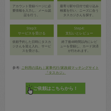
アカウント登録ページに必
最寄り駅や日付で絞り込み
要情報を入力し、メール認
検索を行い、ニーズに合う
証を行う。
タスカジさんを探す。
Step3:
Step4:
サービスを受ける
支払いとレビュー
依頼予約した日時にタスカ
終了後48時間以内にレビ
ジさんを迎え入れ、サービ
ューを登録し、カード決済
スを受ける。
が行われます。
参考:
ご利用の流れ｜家事代行/家政婦マッチングサイト
『タスカジ』