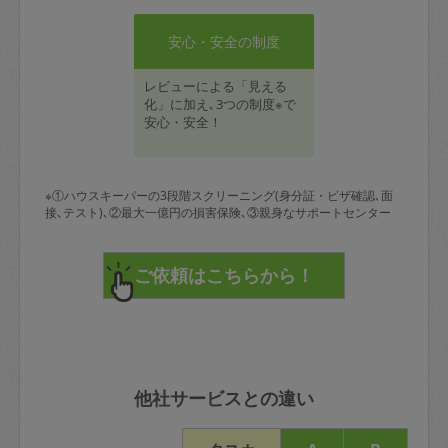
安心・安全の制度
レビューによる「見える
化」に加え､3つの制度※で
安心・安全！
※①ハウスキーパーの3段階スクリーニング(身分証・ビザ確認､面
接､テスト)､②最大一億円の損害保険､③親身なサポートセンター
他社サービスとの違い