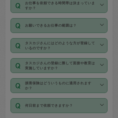
す。
丈夫です。
お仕事を依頼できる時間帯は決まっていま
料金のご請求と合わせてお支払いとなり
定期の最低利用回数は設けていない代わ
デビットカード・プリペイドカード（Vプ
すか？
ます。交通費の金額は「依頼の詳細」に
りに、一定数を超えたキャンセルは有償
リカ、au WALLETなど）
は支払にはご利
時間帯は3種類あります。いずれも１回あ
自動計算で表示されます。
でキャンセルすることが出来ます。
用いただけませんのでご注意ください。
お願いできるお仕事の範囲は？
たり３時間です。
銀行振込や現金払いも対応していませ
（例：毎週定期の場合は３回以上のキャ
ん。
掃除、整理収納、洗濯、買い物、料理、
・ＡＭ ９時～１２時
ンセルが有償（1200円、隔週定期の場合
なお、タスカジさんの交通費も、依頼料
タスカジさんにはどのような方が登録して
作り置きです。タスカジさんによってで
・ＰＭ １３時～１６時
いるのですか？
は２回以上のキャンセルが有償（1200
金のご請求と合わせてお支払いとなりま
きる仕事の範囲が異なりますので、依頼
・夜 １８時～２１時
円））
す。交通費の金額は「依頼の詳細」に自
主婦として長年の家事経験をお持ちの
する前にタスカジさんのプロフィールで
動計算で表示されます。
タスカジさんの登録に際して面接や教育は
方、栄養士・調理師といった資格者で保
確認してください。
開始時間を２時間前後変更することが可
実施していますか？
育園や学校の給食やレストランで料理関
基本的に、高所での作業や危険作業、屋
能です。依頼送信後、個別にタスカジさ
応募の際に、各自事務局との面接と説明
係の専門職に従事されていた方、日本で
外での作業は対象外です。
んにメッセージを送り調整してくださ
損害保険はどういうものに適用されます
を行っています。その後、身分証明書の
すでにハウスキーパーや英語の先生とし
か？
い。ただし、２時間を越えての調整はで
写真提出をしていただいています。外国
てお仕事をしているフィリピン出身の
きません。
依頼者とタスカジさんとの間でタスカジ
人の場合は在留カードで労働許可状況を
方、海外からの留学生、家事が好きな会
万が一、依頼した時間帯と作業時間が１
何日前まで依頼できますか？
を通して成立した作業時間内での作業に
確認しています。タスカジさんトレーニ
社員など様々なバックグラウンドの方が
時間も被らない場合、損害保険の対象外
適用されます。作業範囲は、掃除、洗
ング動画を使ったセルフトレーニングの
登録しています。
となりますので、ご注意ください。