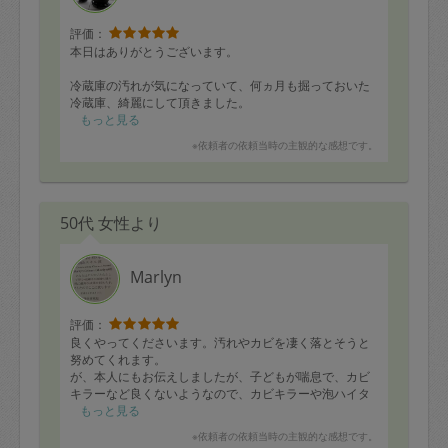
評価：
本日はありがとうございます。
冷蔵庫の汚れが気になっていて、何ヵ月も掘っておいた
冷蔵庫、綺麗にして頂きました。
その他おトイレの掃除、お部屋の掃除等綺麗にして頂き
もっと見る
ました。
※依頼者の依頼当時の主観的な感想です。
本当にありがとうございます。
50代 女性より
Marlyn
評価：
良くやってくださいます。汚れやカビを凄く落とそうと
努めてくれます。
が、本人にもお伝えしましたが、子どもが喘息で、カビ
キラーなど良くないようなので、カビキラーや泡ハイタ
ーなどをかけっぱなしにして帰ることがないように、し
もっと見る
っかり落としていただくようにお願いしました。
※依頼者の依頼当時の主観的な感想です。