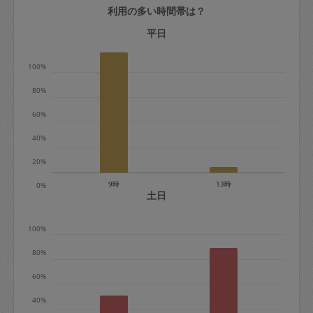
利用の多い時間帯は？
定期契約をキャンセルする場合、毎週定
期は月2回まで隔週定期は月1回までキャ
平日
ンセル料は発生しません。それ以上はキ
100%
ャンセル料が発生します。
80%
定期契約キャンセル料：
60%
・1回につき1,200円※
40%
・詳細ルールは、
こちら
を参照くださ
い。
20%
9時
13時
0%
※キャンセル料金の設定について：
土日
定期依頼1回（3時間）の金額とスポット
100%
1回（3時間）依頼した場合の金額の差額
相当で料金設定されています。
80%
60%
40%