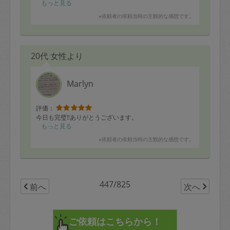
お願いして、ゴールを目指したいと思い、第一歩を踏み
もっと見る
出すつもりでの依頼でした。
※依頼者の依頼当時の主観的な感想です。
資格もお持ちの菜々子さんには、適切な、目標値を(洋服
の残すべき枚数など)きっちり教えていただき、なかなか
迷って作業が滞ってしまいがちな気持ちを後押ししてい
ただきました。ありがたかったです。
20代 女性より
引き続き、自分でも作業を続けて、次回の依頼までに断
捨離を続けたいと思います。
ありがとうございました。
Marlyn
評価：
今日も完璧‼️ありがとうございます。
もっと見る
※依頼者の依頼当時の主観的な感想です。
447/825
前へ
次へ