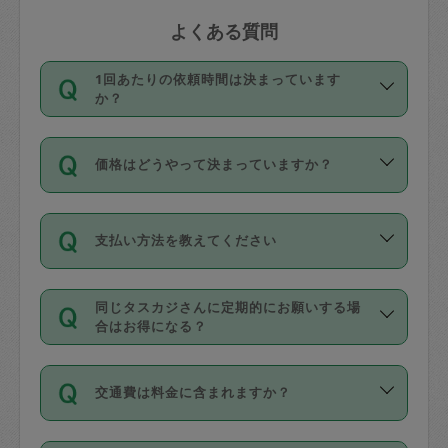
よくある質問
1回あたりの依頼時間は決まっています
か？
依頼1回につき3時間固定です。3時間を
価格はどうやって決まっていますか？
超えて依頼したい場合は、延長機能をご
利用ください。機能をご利用いただくに
11種類の価格帯の中からタスカジさん自
は、タスカジさんに事前に相談し、合意
支払い方法を教えてください
身が価格を選んで設定しています。
の上事前申請することが必要です。な
タスカジさんの価格設定には最初は制限
お、3時間を下回っても、値引き等はござ
お支払方法はクレジットカード（Visa／
があり、レビュー件数、レビューの平均
いません。
同じタスカジさんに定期的にお願いする場
Master／JCB／AMERICAN EXPRESS／
値、などで除々に設定可能な最高額が上
合はお得になる？
Diners Club）のみとなります。
がっていく仕組みになっています。
依頼には「スポット」と「定期（毎週｜
カード情報のご登録は、依頼リクエスト
交通費は料金に含まれますか？
隔週）」があり、「定期」の依頼は「ス
を行う際にご入力ください。プロフィー
ポット」よりお得な料金でご利用できま
ル登録時にはご入力いただかなくても大
交通費は依頼料金とは別途発生し、依頼