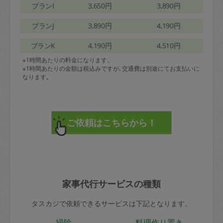
プランI
3,650円
3,890円
プランJ
3,890円
4,190円
プランK
4,190円
4,510円
※1時間あたりの料金になります。
※1時間あたりの金額は税込みですが､交通費は別途にてお支払いに
なります｡
家事代行サービスの種類
タスカジで依頼できるサービスは下記となります。
掃除
料理作り置き