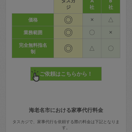
タスカ
A
B
ジ
社
社
◎
×
△
価格
◎
〇
×
業務範囲
完全無料指名
◎
△
〇
制
海老名市における家事代行料金
タスカジで、家事代行を依頼する際の料金は下記となりま
す。