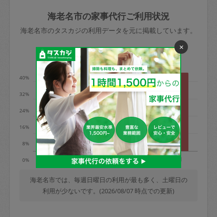
玉、など
きた場合は損害保険の対象外となるので
依頼者不在による当日キャンセル＝依頼
海老名市の家事代行ご利用状況
ご注意ください。
金額の100%＋交通費全額
海老名市のタスカジの利用データを元に掲載しています。
あわせてこちらも参照ください
：
初めて
×
利用します。注意しなくてはいけない点
※例：依頼日時／土曜日午前9時開始の場
利用の多い曜日は？
はありますか？
合、水曜日午前9時以降はキャンセル料が
発生
40%
水曜日9時〜金曜日9時まで＝依頼料金の
32%
50%
24%
金曜日9時～土曜日8時まで＝依頼金額の
100%
16%
土曜日8時〜実施時間＝依頼金額の100%
8%
＋交通費全額
火
水
木
金
土
日
0%
依頼者不在による当日キャンセル＝依頼
金額の100%＋交通費全額
海老名市では、毎週日曜日の利用が最も多く、土曜日の
利用が少ないです。(2026/08/07 時点での更新)
2. 定期契約キャンセル（定期契約のみ）