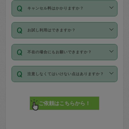
ご依頼は、現在を起点に3日後（72時間
濯、料理、作り置き、整理収納、買い物
のち、タスカジモニター宅にて３時間の
また外国人の方は英語しか話せない方、
キャンセル料はかかりますか？
以降）の日時から受付可能となっていま
です。作業中に物を壊したり、人にけが
現場トライアルを受け、合格したタスカ
日本語も話せる方など様々です。
す。
をさせたりした場合が対象で、補償金額
ジさんが活動されています。
キャンセル料には、以下の2種類がありま
ただし、72時間を切った直前の日程では
は対物1000万円、対人1億円が上限で
バックグラウンドや得意分野はプロフィ
お試し利用はできますか？
す。
タスカジさんへ「募集」をかけることが
す。
※テストセンターの講評は１件目のレビュ
ールに記載していますので、各自の得意
可能です。
ーとして記載されていますので依頼の際
分野を見極めて、目的に合わせてお仕事
「お試し利用」というメニューはありま
万が一損害が発生した場合は、その場の
に参考にしてください。
を依頼してください。
不在の場合にもお願いできますか？
せんが、「一回のみ」依頼を活用するこ
1. 直前キャンセル（定期、スポット契約
写真を撮り、
参考
：
【詳細】タスカジさんの登録に際
とによって、気に入ったタスカジさんを
共通）
タスカジサポートセンターまでご連絡く
して面接や教育は実施していますか？
不在の場合の作業はタスカジさんの同意
見つけることができます。
・タスカジさんのお仕事開始予定時間前
ださい。
注意しなくてはいけない点はありますか？
が必要です。数回の依頼ののち、タスカ
72時間を超える※と、以下のキャンセル
詳細FAQ：
損害賠償保険について教えて
ジさんと依頼者の間で十分な信頼関係が
まず、条件の合う気になるタスカジさ
料が発生します。
ください。
貴重品は紛失の際トラブルの元となるの
できたのち、タスカジさんに依頼してみ
ん、２・３人に「スポット」依頼をして
で、必ず鍵のかかるロッカーや金庫に入
てください。
みてください。
直前キャンセル料：
れて依頼者の責任の元管理するよう心掛
不在時に部屋に入るためにタスカジさん
その後、一番気に入ったタスカジさんに
72時間前〜24時間前＝依頼料金の50%
けてください。
に鍵を預ける必要がありますが、タスカ
「定期（毎週・隔週）」依頼をしてくだ
24時間前～1時間前＝依頼金額の100%
※パスポート、クレジットカード、銀行カ
ジさんが紛失した鍵によって二次的な損
さい。
1時間前〜実施時間＝依頼金額の100%＋
ード、5千円以上のアクセサリー、500円
害（たとえば、第三者の侵入など）が起
交通費全額