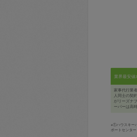
業界最安値水準
家事代行業
人同士の契約
がリーズナブ
ーパーは高時
※①ハウスキー
ポートセンター