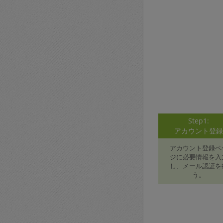
Step1:
アカウント登
アカウント登録ペ
ジに必要情報を入
し、メール認証を
う。