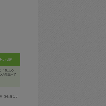
全の制度
る「見える
つの制度※で
険､③親身なサ