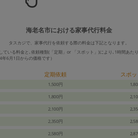
海老名市における家事代行料金
タスカジで、家事代行を依頼する際の料金は下記となります。
ている料金と､依頼種類(「定期」or 「スポット」)により､1時間あた
24年6月1日からの価格です）
定期依頼
スポッ
1,500円
1,8
1,800円
2,1
2,100円
2,3
2,350円
2,5
2,580円
2,8