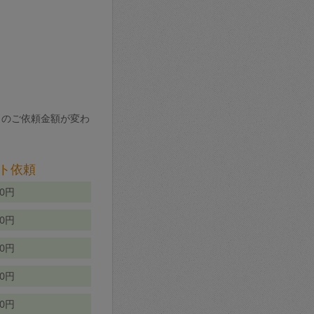
りのご依頼金額が変わ
ト依頼
00円
00円
50円
80円
70円