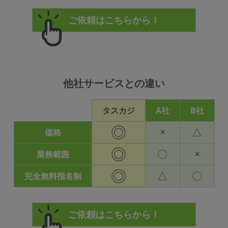
他社サービスとの違い
タスカジ
A社
B社
◎
×
△
価格
◎
〇
×
業務範囲
◎
△
〇
完全無料指名制