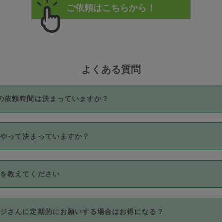
よくある質問
の依頼時間は決まっていますか？
つき3時間固定です。3時間を超えて依頼したい場合は、延長機能
うやって決まっていますか？
をご利用いただくには、タスカジさんに事前に相談し、合意の上事
。なお、3時間を下回っても、値引き等はございません。
価格帯の中からタスカジさん自身が価格を選んで設定しています。
法を教えてください
さんの価格設定には最初は制限があり、レビュー件数、レビューの
定可能な最高額が上がっていく仕組みになっています。
クレジットカード（Visa／Master／JCB／AMERICAN EXPRESS
カジさんに定期的にお願いする場合はお得になる？
のみとなります。