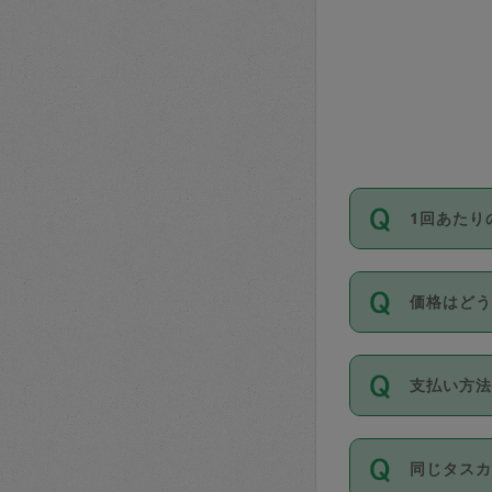
1回あたり
依頼1回に
価格はど
い。機能
が必要です
11種類の
支払い方
タスカジ
除々に設
お支払方法は
同じタス
Club）