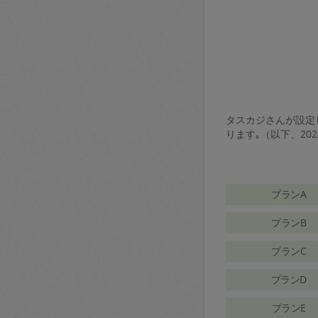
タスカジさんが設定し
ります｡（以下、20
プランA
プランB
プランC
プランD
プランE