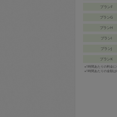
プランF
プランG
プランH
プランI
プランJ
プランK
※1時間あたりの料金
※1時間あたりの金額