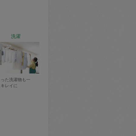
洗濯
まった洗濯物も一
にキレイに