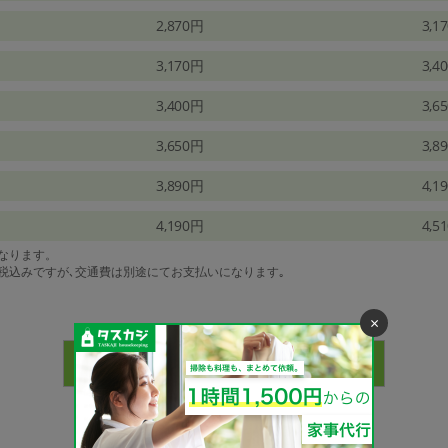
2,870円
3,1
3,170円
3,4
3,400円
3,6
3,650円
3,8
3,890円
4,1
4,190円
4,5
になります。
は税込みですが､交通費は別途にてお支払いになります｡
×