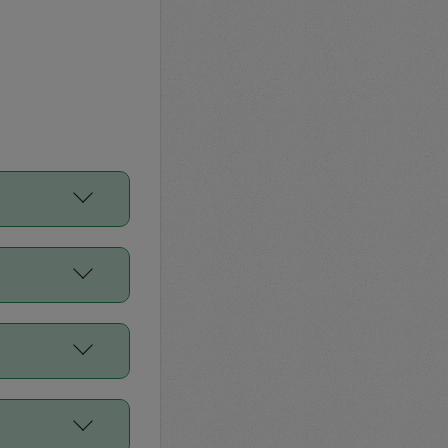
をご利用くださ
前申請すること
平均値、などで
／Diners