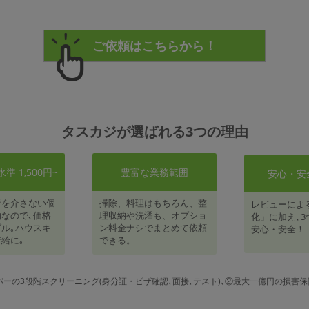
タスカジが選ばれる3つの理由
 1,500円~
豊富な業務範囲
安心・安
者を介さない個
掃除、料理はもちろん、整
レビューによ
なので､価格
理収納や洗濯も、オプショ
化」に加え､3
ル｡ハウスキ
ン料金ナシでまとめて依頼
安心・安全！
給に｡
できる。
パーの3段階スクリーニング(身分証・ビザ確認､面接､テスト)､②最大一億円の損害保