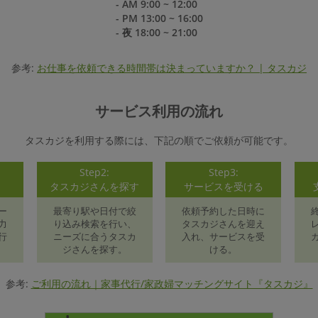
- AM 9:00 ~ 12:00
- PM 13:00 ~ 16:00
- 夜 18:00 ~ 21:00
参考:
お仕事を依頼できる時間帯は決まっていますか？ | タスカジ
サービス利用の流れ
タスカジを利用する際には、下記の順でご依頼が可能です。
Step2:
Step3:
録
タスカジさんを探す
サービスを受ける
ー
最寄り駅や日付で絞
依頼予約した日時に
力
り込み検索を行い、
タスカジさんを迎え
行
ニーズに合うタスカ
入れ、サービスを受
ジさんを探す。
ける。
参考:
ご利用の流れ｜家事代行/家政婦マッチングサイト『タスカジ』