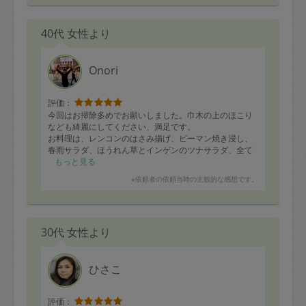
40代 女性より
Onori
評価：
今回はお掃除多めでお願いしました。巾木の上のほこり
なども綺麗にしてください、満足です。
お料理は、レンコンのはさみ揚げ、ピーマン焼き浸し、
春雨サラダ、ほうれん草とインゲンのツナサラダ、全て
とっても美味しいです！
もっと見る
またよろしくお願いします♪
※依頼者の依頼当時の主観的な感想です。
30代 女性より
ひさこ
評価：