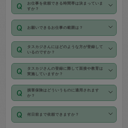
す。
丈夫です。
お仕事を依頼できる時間帯は決まっていま
料金のご請求と合わせてお支払いとなり
定期の最低利用回数は設けていない代わ
デビットカード・プリペイドカード（Vプ
すか？
ます。交通費の金額は「依頼の詳細」に
りに、一定数を超えたキャンセルは有償
リカ、au WALLETなど）
は支払にはご利
時間帯は3種類あります。いずれも１回あ
自動計算で表示されます。
でキャンセルすることが出来ます。
用いただけませんのでご注意ください。
お願いできるお仕事の範囲は？
たり３時間です。
銀行振込や現金払いも対応していませ
（例：毎週定期の場合は３回以上のキャ
ん。
掃除、整理収納、洗濯、買い物、料理、
・ＡＭ ９時～１２時
ンセルが有償（1200円、隔週定期の場合
なお、タスカジさんの交通費も、依頼料
タスカジさんにはどのような方が登録して
作り置きです。タスカジさんによってで
・ＰＭ １３時～１６時
いるのですか？
は２回以上のキャンセルが有償（1200
金のご請求と合わせてお支払いとなりま
きる仕事の範囲が異なりますので、依頼
・夜 １８時～２１時
円））
す。交通費の金額は「依頼の詳細」に自
主婦として長年の家事経験をお持ちの
する前にタスカジさんのプロフィールで
動計算で表示されます。
タスカジさんの登録に際して面接や教育は
方、栄養士・調理師といった資格者で保
確認してください。
開始時間を２時間前後変更することが可
実施していますか？
育園や学校の給食やレストランで料理関
基本的に、高所での作業や危険作業、屋
能です。依頼送信後、個別にタスカジさ
応募の際に、各自事務局との面接と説明
係の専門職に従事されていた方、日本で
外での作業は対象外です。
んにメッセージを送り調整してくださ
損害保険はどういうものに適用されます
を行っています。その後、身分証明書の
すでにハウスキーパーや英語の先生とし
か？
い。ただし、２時間を越えての調整はで
写真提出をしていただいています。外国
てお仕事をしているフィリピン出身の
きません。
依頼者とタスカジさんとの間でタスカジ
人の場合は在留カードで労働許可状況を
方、海外からの留学生、家事が好きな会
万が一、依頼した時間帯と作業時間が１
何日前まで依頼できますか？
を通して成立した作業時間内での作業に
確認しています。タスカジさんトレーニ
社員など様々なバックグラウンドの方が
時間も被らない場合、損害保険の対象外
適用されます。作業範囲は、掃除、洗
ング動画を使ったセルフトレーニングの
登録しています。
となりますので、ご注意ください。