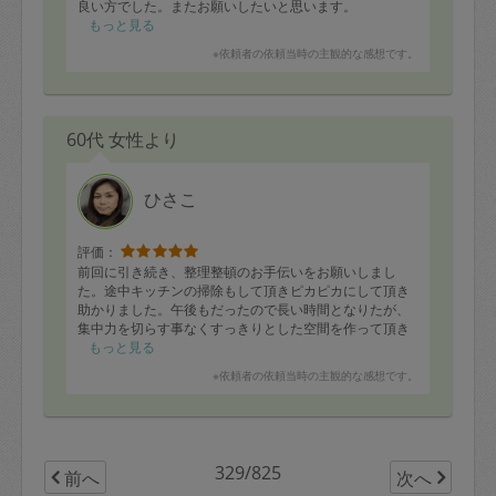
良い方でした。またお願いしたいと思います。
もっと見る
※依頼者の依頼当時の主観的な感想です。
60代 女性より
ひさこ
評価：
前回に引き続き、整理整頓のお手伝いをお願いしまし
た。途中キッチンの掃除もして頂きピカピカにして頂き
助かりました。午後もだったので長い時間となりたが、
集中力を切らす事なくすっきりとした空間を作って頂き
感謝しています。ありがとうございました。
もっと見る
※依頼者の依頼当時の主観的な感想です。
329/825
前へ
次へ