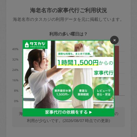
玉、など
きた場合は損害保険の対象外となるので
依頼者不在による当日キャンセル＝依頼
海老名市の家事代行ご利用状況
ご注意ください。
金額の100%＋交通費全額
海老名市のタスカジの利用データを元に掲載しています。
あわせてこちらも参照ください
：
初めて
利用します。注意しなくてはいけない点
※例：依頼日時／土曜日午前9時開始の場
利用の多い曜日は？
はありますか？
×
合、水曜日午前9時以降はキャンセル料が
発生
40%
水曜日9時〜金曜日9時まで＝依頼料金の
32%
50%
24%
金曜日9時～土曜日8時まで＝依頼金額の
100%
16%
土曜日8時〜実施時間＝依頼金額の100%
8%
＋交通費全額
火
水
木
金
土
日
0%
依頼者不在による当日キャンセル＝依頼
金額の100%＋交通費全額
海老名市では、毎週日曜日の利用が最も多く、土曜日の
利用が少ないです。(2026/08/07 時点での更新)
2. 定期契約キャンセル（定期契約のみ）