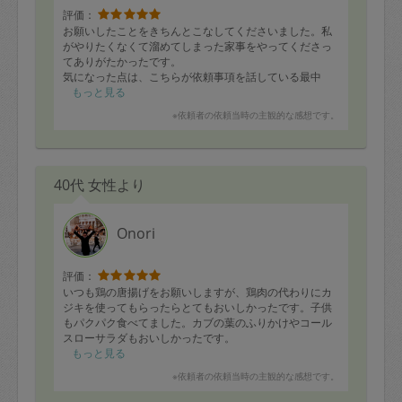
評価：
お願いしたことをきちんとこなしてくださいました。私
がやりたくなくて溜めてしまった家事をやってくださっ
てありがたかったです。
気になった点は、こちらが依頼事項を話している最中
に、被せるように話し始められるので、話したいことが
もっと見る
話せなかったことです。途中で、話し終わるまで聞いて
※依頼者の依頼当時の主観的な感想です。
ほしいとお伝えしましたが、あまり改善されませんでし
た。
40代 女性より
Onori
評価：
いつも鶏の唐揚げをお願いしますが、鶏肉の代わりにカ
ジキを使ってもらったらとてもおいしかったです。子供
もパクパク食べてました。カブの葉のふりかけやコール
スローサラダもおいしかったです。
いつもありがとうございます。
もっと見る
※依頼者の依頼当時の主観的な感想です。