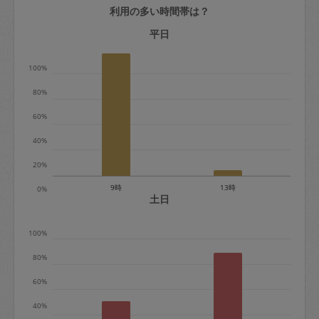
利用の多い時間帯は？
定期契約をキャンセルする場合、毎週定
期は月2回まで隔週定期は月1回までキャ
平日
ンセル料は発生しません。それ以上はキ
100%
ャンセル料が発生します。
80%
定期契約キャンセル料：
60%
・1回につき1,200円※
40%
・詳細ルールは、
こちら
を参照くださ
い。
20%
9時
13時
0%
※キャンセル料金の設定について：
土日
定期依頼1回（3時間）の金額とスポット
100%
1回（3時間）依頼した場合の金額の差額
相当で料金設定されています。
80%
60%
40%