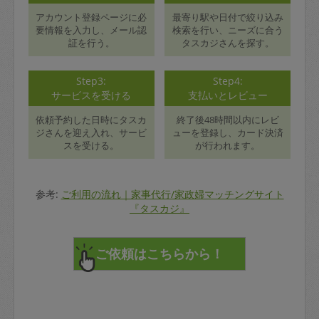
アカウント登録ページに必
最寄り駅や日付で絞り込み
要情報を入力し、メール認
検索を行い、ニーズに合う
証を行う。
タスカジさんを探す。
Step3:
Step4:
サービスを受ける
支払いとレビュー
依頼予約した日時にタスカ
終了後48時間以内にレビ
ジさんを迎え入れ、サービ
ューを登録し、カード決済
スを受ける。
が行われます。
参考:
ご利用の流れ｜家事代行/家政婦マッチングサイト
『タスカジ』