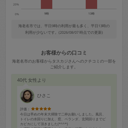
20%
9時
13時
0%
海老名市では、平日9時の利用が最も多く、平日13時の
利用が少ないです。(2026/08/07 時点での更新)
お客様からの口コミ
海老名市のお客様からタスカジさんへのクチコミの一部を
ご紹介します。
40代 女性より
ひさこ
評価：
今日は早めの年末大掃除で二枠お願いしました。風呂、
トイレの水回りに加え、窓、ベランダ、玄関回りまでピ
カピカにして頂きました(*^^*)