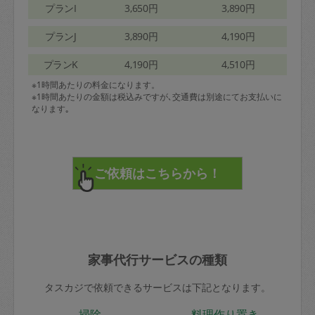
プランI
3,650円
3,890円
プランJ
3,890円
4,190円
プランK
4,190円
4,510円
※1時間あたりの料金になります。
※1時間あたりの金額は税込みですが､交通費は別途にてお支払いに
なります｡
家事代行サービスの種類
タスカジで依頼できるサービスは下記となります。
掃除
料理作り置き