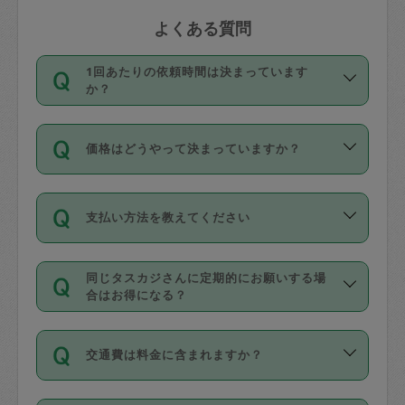
よくある質問
1回あたりの依頼時間は決まっています
か？
依頼1回につき3時間固定です。3時間を
価格はどうやって決まっていますか？
超えて依頼したい場合は、延長機能をご
利用ください。機能をご利用いただくに
11種類の価格帯の中からタスカジさん自
は、タスカジさんに事前に相談し、合意
支払い方法を教えてください
身が価格を選んで設定しています。
の上事前申請することが必要です。な
タスカジさんの価格設定には最初は制限
お、3時間を下回っても、値引き等はござ
お支払方法はクレジットカード（Visa／
があり、レビュー件数、レビューの平均
いません。
同じタスカジさんに定期的にお願いする場
Master／JCB／AMERICAN EXPRESS／
値、などで除々に設定可能な最高額が上
合はお得になる？
Diners Club）のみとなります。
がっていく仕組みになっています。
依頼には「スポット」と「定期（毎週｜
カード情報のご登録は、依頼リクエスト
交通費は料金に含まれますか？
隔週）」があり、「定期」の依頼は「ス
を行う際にご入力ください。プロフィー
ポット」よりお得な料金でご利用できま
ル登録時にはご入力いただかなくても大
交通費は依頼料金とは別途発生し、依頼