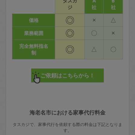
タスカ
A
B
ジ
社
社
◎
×
△
価格
◎
〇
×
業務範囲
完全無料指名
◎
△
〇
制
海老名市における家事代行料金
タスカジで、家事代行を依頼する際の料金は下記となりま
す。