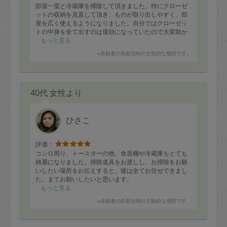
部屋一室と冷蔵庫を掃除して頂きました。特にクローゼ
ットの収納を見直して頂き、ものが取り出しやすく、部
屋を広く使えるようになりました。自分ではクローゼッ
トの中身を全て出すのは億劫になっていたので大変助か
りました。ありがとうございました！
もっと見る
※依頼者の依頼当時の主観的な感想です。
40代 女性より
ひさこ
評価：
コンロ周り、トースターの他、食器棚や冷蔵庫もとても
綺麗になりました。掃除道具をお渡しし、お掃除をお願
いしたい場所をお伝えすると、後は全てお任せできまし
た。まてお願いしたいと思います。
もっと見る
※依頼者の依頼当時の主観的な感想です。