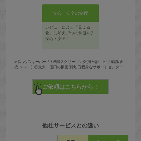
安心・安全の制度
レビューによる「見える
化」に加え､3つの制度※で
安心・安全！
※①ハウスキーパーの3段階スクリーニング(身分証・ビザ確認､面
接､テスト)､②最大一億円の損害保険､③親身なサポートセンター
他社サービスとの違い