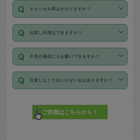
ご依頼は、現在を起点に3日後（72時間
濯、料理、作り置き、整理収納、買い物
のち、タスカジモニター宅にて３時間の
また外国人の方は英語しか話せない方、
キャンセル料はかかりますか？
以降）の日時から受付可能となっていま
です。作業中に物を壊したり、人にけが
現場トライアルを受け、合格したタスカ
日本語も話せる方など様々です。
す。
をさせたりした場合が対象で、補償金額
ジさんが活動されています。
キャンセル料には、以下の2種類がありま
ただし、72時間を切った直前の日程では
は対物1000万円、対人1億円が上限で
バックグラウンドや得意分野はプロフィ
お試し利用はできますか？
す。
タスカジさんへ「募集」をかけることが
す。
※テストセンターの講評は１件目のレビュ
ールに記載していますので、各自の得意
可能です。
ーとして記載されていますので依頼の際
分野を見極めて、目的に合わせてお仕事
「お試し利用」というメニューはありま
万が一損害が発生した場合は、その場の
に参考にしてください。
を依頼してください。
不在の場合にもお願いできますか？
せんが、「一回のみ」依頼を活用するこ
1. 直前キャンセル（定期、スポット契約
写真を撮り、
参考
：
【詳細】タスカジさんの登録に際
とによって、気に入ったタスカジさんを
共通）
タスカジサポートセンターまでご連絡く
して面接や教育は実施していますか？
不在の場合の作業はタスカジさんの同意
見つけることができます。
・タスカジさんのお仕事開始予定時間前
ださい。
注意しなくてはいけない点はありますか？
が必要です。数回の依頼ののち、タスカ
72時間を超える※と、以下のキャンセル
詳細FAQ：
損害賠償保険について教えて
ジさんと依頼者の間で十分な信頼関係が
まず、条件の合う気になるタスカジさ
料が発生します。
ください。
貴重品は紛失の際トラブルの元となるの
できたのち、タスカジさんに依頼してみ
ん、２・３人に「スポット」依頼をして
で、必ず鍵のかかるロッカーや金庫に入
てください。
みてください。
直前キャンセル料：
れて依頼者の責任の元管理するよう心掛
不在時に部屋に入るためにタスカジさん
その後、一番気に入ったタスカジさんに
72時間前〜24時間前＝依頼料金の50%
けてください。
に鍵を預ける必要がありますが、タスカ
「定期（毎週・隔週）」依頼をしてくだ
24時間前～1時間前＝依頼金額の100%
※パスポート、クレジットカード、銀行カ
ジさんが紛失した鍵によって二次的な損
さい。
1時間前〜実施時間＝依頼金額の100%＋
ード、5千円以上のアクセサリー、500円
害（たとえば、第三者の侵入など）が起
交通費全額