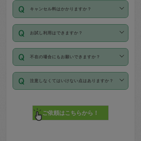
ご依頼は、現在を起点に3日後（72時間
濯、料理、作り置き、整理収納、買い物
のち、タスカジモニター宅にて３時間の
また外国人の方は英語しか話せない方、
キャンセル料はかかりますか？
以降）の日時から受付可能となっていま
です。作業中に物を壊したり、人にけが
現場トライアルを受け、合格したタスカ
日本語も話せる方など様々です。
す。
をさせたりした場合が対象で、補償金額
ジさんが活動されています。
キャンセル料には、以下の2種類がありま
ただし、72時間を切った直前の日程では
は対物1000万円、対人1億円が上限で
バックグラウンドや得意分野はプロフィ
お試し利用はできますか？
す。
タスカジさんへ「募集」をかけることが
す。
※テストセンターの講評は１件目のレビュ
ールに記載していますので、各自の得意
可能です。
ーとして記載されていますので依頼の際
分野を見極めて、目的に合わせてお仕事
「お試し利用」というメニューはありま
万が一損害が発生した場合は、その場の
に参考にしてください。
を依頼してください。
不在の場合にもお願いできますか？
せんが、「一回のみ」依頼を活用するこ
1. 直前キャンセル（定期、スポット契約
写真を撮り、
参考
：
【詳細】タスカジさんの登録に際
とによって、気に入ったタスカジさんを
共通）
タスカジサポートセンターまでご連絡く
して面接や教育は実施していますか？
不在の場合の作業はタスカジさんの同意
見つけることができます。
・タスカジさんのお仕事開始予定時間前
ださい。
注意しなくてはいけない点はありますか？
が必要です。数回の依頼ののち、タスカ
72時間を超える※と、以下のキャンセル
詳細FAQ：
損害賠償保険について教えて
ジさんと依頼者の間で十分な信頼関係が
まず、条件の合う気になるタスカジさ
料が発生します。
ください。
貴重品は紛失の際トラブルの元となるの
できたのち、タスカジさんに依頼してみ
ん、２・３人に「スポット」依頼をして
で、必ず鍵のかかるロッカーや金庫に入
てください。
みてください。
直前キャンセル料：
れて依頼者の責任の元管理するよう心掛
不在時に部屋に入るためにタスカジさん
その後、一番気に入ったタスカジさんに
72時間前〜24時間前＝依頼料金の50%
けてください。
に鍵を預ける必要がありますが、タスカ
「定期（毎週・隔週）」依頼をしてくだ
24時間前～1時間前＝依頼金額の100%
※パスポート、クレジットカード、銀行カ
ジさんが紛失した鍵によって二次的な損
さい。
1時間前〜実施時間＝依頼金額の100%＋
ード、5千円以上のアクセサリー、500円
害（たとえば、第三者の侵入など）が起
交通費全額