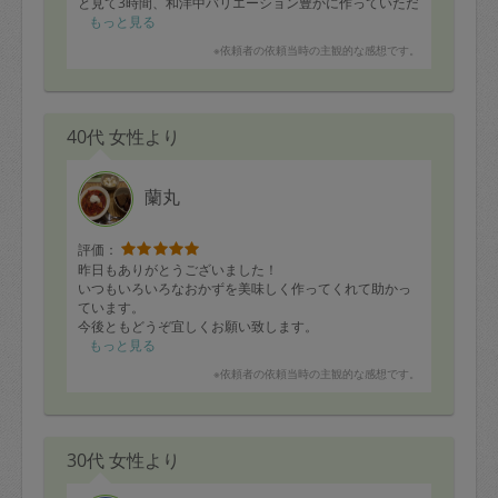
と見て3時間、和洋中バリエーション豊かに作っていただ
き子ども達も大喜び。
もっと見る
同じ料理でも、少しの味付けや野菜の切り方、彩りの違
※依頼者の依頼当時の主観的な感想です。
いで、普段は「ノルマ」にしないと食べないおかずも、
あっという間になくなりそうで、大急ぎで冷蔵庫にしま
いました、笑。
また是非お願いしたいと思います。
40代 女性より
ありがとうございました。
蘭丸
評価：
昨日もありがとうございました！
いつもいろいろなおかずを美味しく作ってくれて助かっ
ています。
今後ともどうぞ宜しくお願い致します。
もっと見る
※依頼者の依頼当時の主観的な感想です。
30代 女性より