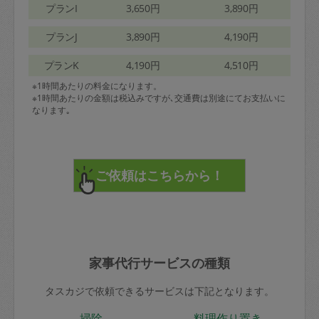
プランI
3,650円
3,890円
プランJ
3,890円
4,190円
プランK
4,190円
4,510円
※1時間あたりの料金になります。
※1時間あたりの金額は税込みですが､交通費は別途にてお支払いに
なります｡
家事代行サービスの種類
タスカジで依頼できるサービスは下記となります。
掃除
料理作り置き