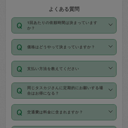
よくある質問
1回あたりの依頼時間は決まっています
か？
依頼1回につき3時間固定です。3時間を
価格はどうやって決まっていますか？
超えて依頼したい場合は、延長機能をご
利用ください。機能をご利用いただくに
11種類の価格帯の中からタスカジさん自
は、タスカジさんに事前に相談し、合意
支払い方法を教えてください
身が価格を選んで設定しています。
の上事前申請することが必要です。な
タスカジさんの価格設定には最初は制限
お、3時間を下回っても、値引き等はござ
お支払方法はクレジットカード（Visa／
があり、レビュー件数、レビューの平均
いません。
同じタスカジさんに定期的にお願いする場
Master／JCB／AMERICAN EXPRESS／
値、などで除々に設定可能な最高額が上
合はお得になる？
Diners Club）のみとなります。
がっていく仕組みになっています。
依頼には「スポット」と「定期（毎週｜
カード情報のご登録は、依頼リクエスト
交通費は料金に含まれますか？
隔週）」があり、「定期」の依頼は「ス
を行う際にご入力ください。プロフィー
ポット」よりお得な料金でご利用できま
ル登録時にはご入力いただかなくても大
交通費は依頼料金とは別途発生し、依頼