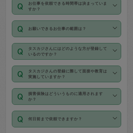
す。
丈夫です。
お仕事を依頼できる時間帯は決まっていま
料金のご請求と合わせてお支払いとなり
定期の最低利用回数は設けていない代わ
デビットカード・プリペイドカード（Vプ
すか？
ます。交通費の金額は「依頼の詳細」に
りに、一定数を超えたキャンセルは有償
リカ、au WALLETなど）
は支払にはご利
時間帯は3種類あります。いずれも１回あ
自動計算で表示されます。
でキャンセルすることが出来ます。
用いただけませんのでご注意ください。
お願いできるお仕事の範囲は？
たり３時間です。
銀行振込や現金払いも対応していませ
（例：毎週定期の場合は３回以上のキャ
ん。
掃除、整理収納、洗濯、買い物、料理、
・ＡＭ ９時～１２時
ンセルが有償（1200円、隔週定期の場合
なお、タスカジさんの交通費も、依頼料
タスカジさんにはどのような方が登録して
作り置きです。タスカジさんによってで
・ＰＭ １３時～１６時
いるのですか？
は２回以上のキャンセルが有償（1200
金のご請求と合わせてお支払いとなりま
きる仕事の範囲が異なりますので、依頼
・夜 １８時～２１時
円））
す。交通費の金額は「依頼の詳細」に自
主婦として長年の家事経験をお持ちの
する前にタスカジさんのプロフィールで
動計算で表示されます。
タスカジさんの登録に際して面接や教育は
方、栄養士・調理師といった資格者で保
確認してください。
開始時間を２時間前後変更することが可
実施していますか？
育園や学校の給食やレストランで料理関
基本的に、高所での作業や危険作業、屋
能です。依頼送信後、個別にタスカジさ
応募の際に、各自事務局との面接と説明
係の専門職に従事されていた方、日本で
外での作業は対象外です。
んにメッセージを送り調整してくださ
損害保険はどういうものに適用されます
を行っています。その後、身分証明書の
すでにハウスキーパーや英語の先生とし
か？
い。ただし、２時間を越えての調整はで
写真提出をしていただいています。外国
てお仕事をしているフィリピン出身の
きません。
依頼者とタスカジさんとの間でタスカジ
人の場合は在留カードで労働許可状況を
方、海外からの留学生、家事が好きな会
万が一、依頼した時間帯と作業時間が１
何日前まで依頼できますか？
を通して成立した作業時間内での作業に
確認しています。タスカジさんトレーニ
社員など様々なバックグラウンドの方が
時間も被らない場合、損害保険の対象外
適用されます。作業範囲は、掃除、洗
ング動画を使ったセルフトレーニングの
登録しています。
となりますので、ご注意ください。