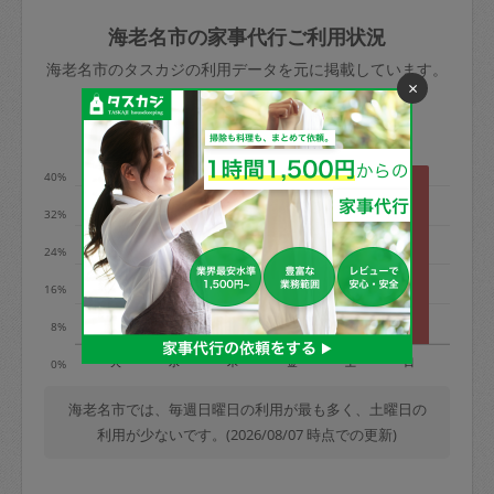
玉、など
きた場合は損害保険の対象外となるので
依頼者不在による当日キャンセル＝依頼
海老名市の家事代行ご利用状況
ご注意ください。
金額の100%＋交通費全額
海老名市のタスカジの利用データを元に掲載しています。
あわせてこちらも参照ください
：
初めて
×
利用します。注意しなくてはいけない点
※例：依頼日時／土曜日午前9時開始の場
利用の多い曜日は？
はありますか？
合、水曜日午前9時以降はキャンセル料が
発生
40%
水曜日9時〜金曜日9時まで＝依頼料金の
32%
50%
24%
金曜日9時～土曜日8時まで＝依頼金額の
100%
16%
土曜日8時〜実施時間＝依頼金額の100%
8%
＋交通費全額
火
水
木
金
土
日
0%
依頼者不在による当日キャンセル＝依頼
金額の100%＋交通費全額
海老名市では、毎週日曜日の利用が最も多く、土曜日の
利用が少ないです。(2026/08/07 時点での更新)
2. 定期契約キャンセル（定期契約のみ）