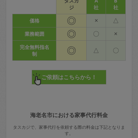
タスカ
A
B
ジ
社
社
◎
×
△
価格
◎
〇
×
業務範囲
完全無料指名
◎
△
〇
制
海老名市における家事代行料金
タスカジで、家事代行を依頼する際の料金は下記となりま
す。