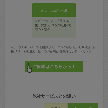
安心・安全の制度
レビューによる「見える
化」に加え､3つの制度※で
安心・安全！
※①ハウスキーパーの3段階スクリーニング(身分証・ビザ確認､面
接､テスト)､②最大一億円の損害保険､③親身なサポートセンター
他社サービスとの違い