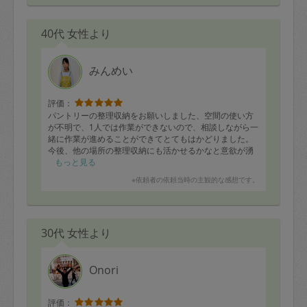
40代 女性より
みんめい
評価：
パントリーの整理収納をお願いしました、空間の使い方
が不明で、1人では作業ができないので、相談しながら一
緒に作業が進めることができてとてもはかどりました。
今後、他の場所の整理収納にも活かせるかなと意欲が湧
いています。
もっと見る
とても人柄もよく、楽しく過ごせました。今日はありが
※依頼者の依頼当時の主観的な感想です。
とうございました！
30代 女性より
Onori
評価：