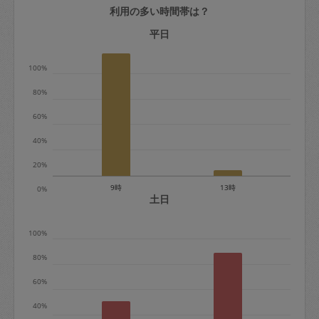
利用の多い時間帯は？
定期契約をキャンセルする場合、毎週定
期は月2回まで隔週定期は月1回までキャ
平日
ンセル料は発生しません。それ以上はキ
100%
ャンセル料が発生します。
80%
定期契約キャンセル料：
60%
・1回につき1,200円※
40%
・詳細ルールは、
こちら
を参照くださ
い。
20%
9時
13時
0%
※キャンセル料金の設定について：
土日
定期依頼1回（3時間）の金額とスポット
100%
1回（3時間）依頼した場合の金額の差額
相当で料金設定されています。
80%
60%
40%