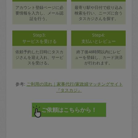
アカウント登録ページに必
最寄り駅や日付で絞り込み
要情報を入力し、メール認
検索を行い、ニーズに合う
証を行う。
タスカジさんを探す。
Step3:
Step4:
サービスを受ける
支払いとレビュー
依頼予約した日時にタスカ
終了後48時間以内にレビ
ジさんを迎え入れ、サービ
ューを登録し、カード決済
スを受ける。
が行われます。
参考:
ご利用の流れ｜家事代行/家政婦マッチングサイト
『タスカジ』