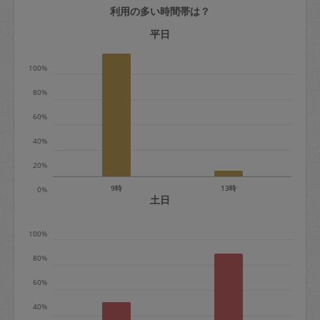
利用の多い時間帯は？
定期契約をキャンセルする場合、毎週定
期は月2回まで隔週定期は月1回までキャ
平日
ンセル料は発生しません。それ以上はキ
100%
ャンセル料が発生します。
80%
定期契約キャンセル料：
60%
・1回につき1,200円※
40%
・詳細ルールは、
こちら
を参照くださ
い。
20%
9時
13時
0%
※キャンセル料金の設定について：
土日
定期依頼1回（3時間）の金額とスポット
100%
1回（3時間）依頼した場合の金額の差額
相当で料金設定されています。
80%
60%
40%