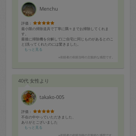
Menchu
評価：
最小限の掃除道具で丁寧に隅々までお掃除してくれま
す。
最後に掃除機を分解して(ご自宅に同じものがあるとのこ
と)洗ってくれたのには驚きました。
本当は定期でお願いしたいですが
もっと見る
人気があり空いていないのでスポットでまたお願いしま
※依頼者の依頼当時の主観的な感想です。
す。
40代 女性より
takako-005
評価：
不在の中やっていただきました、
ありがとございました
もっと見る
※依頼者の依頼当時の主観的な感想です。