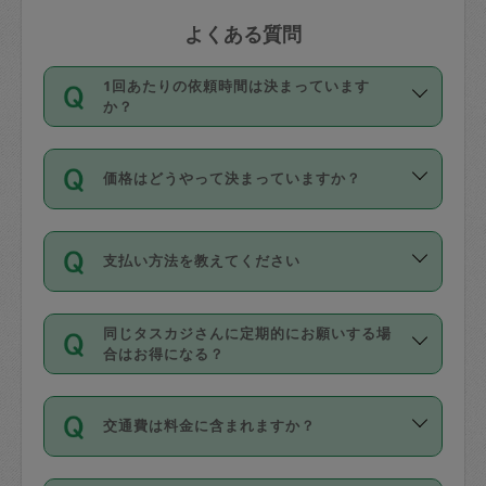
よくある質問
1回あたりの依頼時間は決まっています
か？
依頼1回につき3時間固定です。3時間を
価格はどうやって決まっていますか？
超えて依頼したい場合は、延長機能をご
利用ください。機能をご利用いただくに
11種類の価格帯の中からタスカジさん自
は、タスカジさんに事前に相談し、合意
支払い方法を教えてください
身が価格を選んで設定しています。
の上事前申請することが必要です。な
タスカジさんの価格設定には最初は制限
お、3時間を下回っても、値引き等はござ
お支払方法はクレジットカード（Visa／
があり、レビュー件数、レビューの平均
いません。
同じタスカジさんに定期的にお願いする場
Master／JCB／AMERICAN EXPRESS／
値、などで除々に設定可能な最高額が上
合はお得になる？
Diners Club）のみとなります。
がっていく仕組みになっています。
依頼には「スポット」と「定期（毎週｜
カード情報のご登録は、依頼リクエスト
交通費は料金に含まれますか？
隔週）」があり、「定期」の依頼は「ス
を行う際にご入力ください。プロフィー
ポット」よりお得な料金でご利用できま
ル登録時にはご入力いただかなくても大
交通費は依頼料金とは別途発生し、依頼