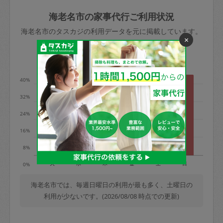
玉、など
きた場合は損害保険の対象外となるので
依頼者不在による当日キャンセル＝依頼
海老名市の家事代行ご利用状況
ご注意ください。
金額の100%＋交通費全額
海老名市のタスカジの利用データを元に掲載しています。
あわせてこちらも参照ください
：
初めて
×
利用します。注意しなくてはいけない点
※例：依頼日時／土曜日午前9時開始の場
利用の多い曜日は？
はありますか？
合、水曜日午前9時以降はキャンセル料が
発生
40%
水曜日9時〜金曜日9時まで＝依頼料金の
32%
50%
24%
金曜日9時～土曜日8時まで＝依頼金額の
100%
16%
土曜日8時〜実施時間＝依頼金額の100%
8%
＋交通費全額
火
水
木
金
土
日
0%
依頼者不在による当日キャンセル＝依頼
金額の100%＋交通費全額
海老名市では、毎週日曜日の利用が最も多く、土曜日の
利用が少ないです。(2026/08/08 時点での更新)
2. 定期契約キャンセル（定期契約のみ）