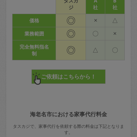
タスカ
A
B
ジ
社
社
◎
×
△
価格
◎
〇
×
業務範囲
完全無料指名
◎
△
〇
制
海老名市における家事代行料金
タスカジで、家事代行を依頼する際の料金は下記となりま
す。