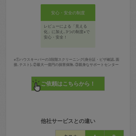
安心・安全の制度
レビューによる「見える
化」に加え､3つの制度※で
安心・安全！
※①ハウスキーパーの3段階スクリーニング(身分証・ビザ確認､面
接､テスト)､②最大一億円の損害保険､③親身なサポートセンター
他社サービスとの違い