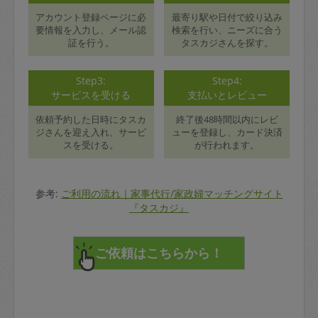
アカウント登録ページに必
最寄り駅や日付で絞り込み
要情報を入力し、メール認
検索を行い、ニーズに合う
証を行う。
タスカジさんを探す。
Step3:
Step4:
サービスを受ける
支払いとレビュー
依頼予約した日時にタスカ
終了後48時間以内にレビ
ジさんを迎え入れ、サービ
ューを登録し、カード決済
スを受ける。
が行われます。
参考:
ご利用の流れ｜家事代行/家政婦マッチングサイト
『タスカジ』