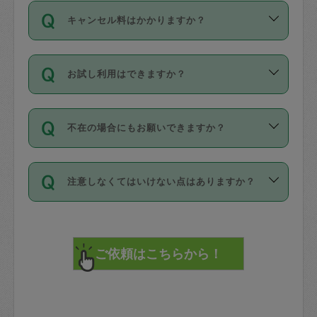
ご依頼は、現在を起点に3日後（72時間
濯、料理、作り置き、整理収納、買い物
のち、タスカジモニター宅にて３時間の
また外国人の方は英語しか話せない方、
キャンセル料はかかりますか？
以降）の日時から受付可能となっていま
です。作業中に物を壊したり、人にけが
現場トライアルを受け、合格したタスカ
日本語も話せる方など様々です。
す。
をさせたりした場合が対象で、補償金額
ジさんが活動されています。
キャンセル料には、以下の2種類がありま
ただし、72時間を切った直前の日程では
は対物1000万円、対人1億円が上限で
バックグラウンドや得意分野はプロフィ
お試し利用はできますか？
す。
タスカジさんへ「募集」をかけることが
す。
※テストセンターの講評は１件目のレビュ
ールに記載していますので、各自の得意
可能です。
ーとして記載されていますので依頼の際
分野を見極めて、目的に合わせてお仕事
「お試し利用」というメニューはありま
万が一損害が発生した場合は、その場の
に参考にしてください。
を依頼してください。
不在の場合にもお願いできますか？
せんが、「一回のみ」依頼を活用するこ
1. 直前キャンセル（定期、スポット契約
写真を撮り、
参考
：
【詳細】タスカジさんの登録に際
とによって、気に入ったタスカジさんを
共通）
タスカジサポートセンターまでご連絡く
して面接や教育は実施していますか？
不在の場合の作業はタスカジさんの同意
見つけることができます。
・タスカジさんのお仕事開始予定時間前
ださい。
注意しなくてはいけない点はありますか？
が必要です。数回の依頼ののち、タスカ
72時間を超える※と、以下のキャンセル
詳細FAQ：
損害賠償保険について教えて
ジさんと依頼者の間で十分な信頼関係が
まず、条件の合う気になるタスカジさ
料が発生します。
ください。
貴重品は紛失の際トラブルの元となるの
できたのち、タスカジさんに依頼してみ
ん、２・３人に「スポット」依頼をして
で、必ず鍵のかかるロッカーや金庫に入
てください。
みてください。
直前キャンセル料：
れて依頼者の責任の元管理するよう心掛
不在時に部屋に入るためにタスカジさん
その後、一番気に入ったタスカジさんに
72時間前〜24時間前＝依頼料金の50%
けてください。
に鍵を預ける必要がありますが、タスカ
「定期（毎週・隔週）」依頼をしてくだ
24時間前～1時間前＝依頼金額の100%
※パスポート、クレジットカード、銀行カ
ジさんが紛失した鍵によって二次的な損
さい。
1時間前〜実施時間＝依頼金額の100%＋
ード、5千円以上のアクセサリー、500円
害（たとえば、第三者の侵入など）が起
交通費全額