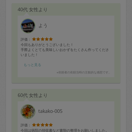
40代 女性より
よう
評価：
今回もありがとうございました！
手際よくとても美味しいおかずをたくさん作ってくださ
いました！
またどうぞよろしくお願いいたします！
もっと見る
※依頼者の依頼当時の主観的な感想です。
60代 女性より
takako-005
評価：
今回は病院の領収書など書類の整理をお願いしました。