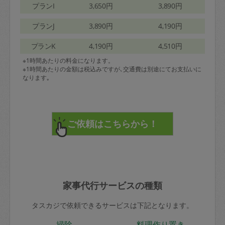
プランI
3,650円
3,890円
プランJ
3,890円
4,190円
プランK
4,190円
4,510円
※1時間あたりの料金になります。
※1時間あたりの金額は税込みですが､交通費は別途にてお支払いに
なります｡
家事代行サービスの種類
タスカジで依頼できるサービスは下記となります。
掃除
料理作り置き