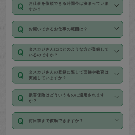
す。
丈夫です。
お仕事を依頼できる時間帯は決まっていま
料金のご請求と合わせてお支払いとなり
定期の最低利用回数は設けていない代わ
デビットカード・プリペイドカード（Vプ
すか？
ます。交通費の金額は「依頼の詳細」に
りに、一定数を超えたキャンセルは有償
リカ、au WALLETなど）
は支払にはご利
時間帯は3種類あります。いずれも１回あ
自動計算で表示されます。
でキャンセルすることが出来ます。
用いただけませんのでご注意ください。
お願いできるお仕事の範囲は？
たり３時間です。
銀行振込や現金払いも対応していませ
（例：毎週定期の場合は３回以上のキャ
ん。
掃除、整理収納、洗濯、買い物、料理、
・ＡＭ ９時～１２時
ンセルが有償（1200円、隔週定期の場合
なお、タスカジさんの交通費も、依頼料
タスカジさんにはどのような方が登録して
作り置きです。タスカジさんによってで
・ＰＭ １３時～１６時
いるのですか？
は２回以上のキャンセルが有償（1200
金のご請求と合わせてお支払いとなりま
きる仕事の範囲が異なりますので、依頼
・夜 １８時～２１時
円））
す。交通費の金額は「依頼の詳細」に自
主婦として長年の家事経験をお持ちの
する前にタスカジさんのプロフィールで
動計算で表示されます。
タスカジさんの登録に際して面接や教育は
方、栄養士・調理師といった資格者で保
確認してください。
開始時間を２時間前後変更することが可
実施していますか？
育園や学校の給食やレストランで料理関
基本的に、高所での作業や危険作業、屋
能です。依頼送信後、個別にタスカジさ
応募の際に、各自事務局との面接と説明
係の専門職に従事されていた方、日本で
外での作業は対象外です。
んにメッセージを送り調整してくださ
損害保険はどういうものに適用されます
を行っています。その後、身分証明書の
すでにハウスキーパーや英語の先生とし
か？
い。ただし、２時間を越えての調整はで
写真提出をしていただいています。外国
てお仕事をしているフィリピン出身の
きません。
依頼者とタスカジさんとの間でタスカジ
人の場合は在留カードで労働許可状況を
方、海外からの留学生、家事が好きな会
万が一、依頼した時間帯と作業時間が１
何日前まで依頼できますか？
を通して成立した作業時間内での作業に
確認しています。タスカジさんトレーニ
社員など様々なバックグラウンドの方が
時間も被らない場合、損害保険の対象外
適用されます。作業範囲は、掃除、洗
ング動画を使ったセルフトレーニングの
登録しています。
となりますので、ご注意ください。