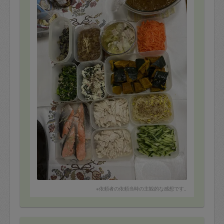
タスカジさんが帰って直ぐにパクパクしている息子が一
言
ジャイアンシチュー(私の料理)とプロの料理人(ようさん)
くらいの差があるね…と😓
我が家は宅配が多かったので費用対効果も抜群です❤️
是非またお願いしたいです🙇‍♀️💕
※依頼者の依頼当時の主観的な感想です。