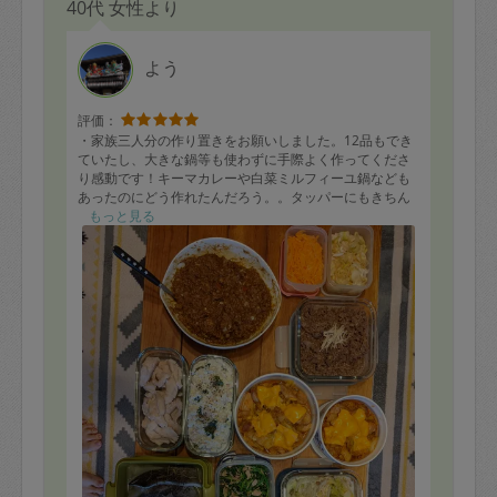
40代 女性より
よう
評価：
・家族三人分の作り置きをお願いしました。12品もでき
ていたし、大きな鍋等も使わずに手際よく作ってくださ
り感動です！キーマカレーや白菜ミルフィーユ鍋なども
あったのにどう作れたんだろう。。タッパーにもきちん
と詰めてくださっており助かりました。
もっと見る
・タスカジさん自体を初めて利用したのでわからないこ
とが多かったのですが、ベテランさんだったので安心し
てお任せできました。
・普段自分では作らないワカメの豆腐白和えがすごく美
味しかったです！お魚の生姜蒸しなど2歳の娘も喜んで食
べていました。
・気になる点、というほどでも無いのですが普段我が家
では使わないカレー粉の缶を事前オーダー頂いたので新
品を用意して使って頂いたのですがどういう訳かフタが
無くなった状態でキッチンに残されておりちょっと困っ
ています(笑)