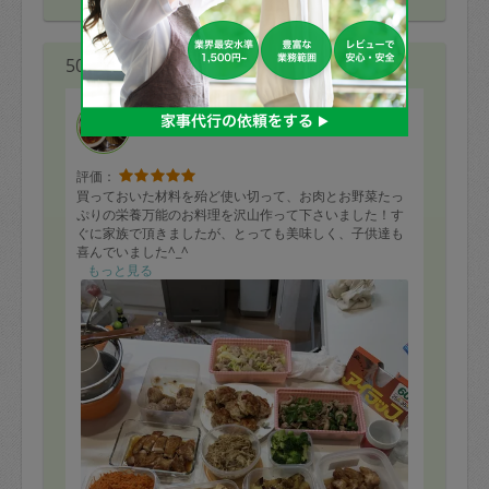
50代 女性より
蘭丸
評価：
買っておいた材料を殆ど使い切って、お肉とお野菜たっ
ぷりの栄養万能のお料理を沢山作って下さいました！す
ぐに家族で頂きましたが、とっても美味しく、子供達も
喜んでいました^_^
大満足です！今度はもっとタッパーを用意しておきま
もっと見る
す。またよろしくお願い致します！