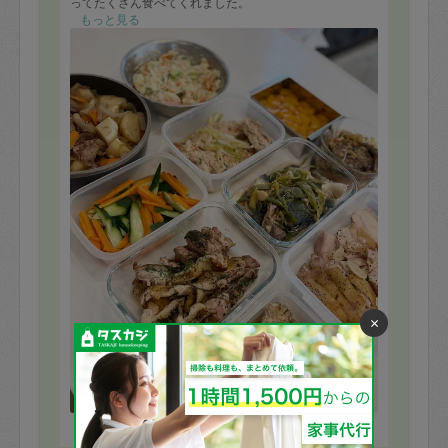
ってたくさん食べてくれました。
普段自分が作らないメニューばかりだったので、家族
もっと見る
にも新鮮なようで好評でした。
また、最後にシンクの中もピカピカにして頂いてい
て、感激しました。またお願いしようと思います。
×
※依頼者の依頼当時の主観的な感想です。