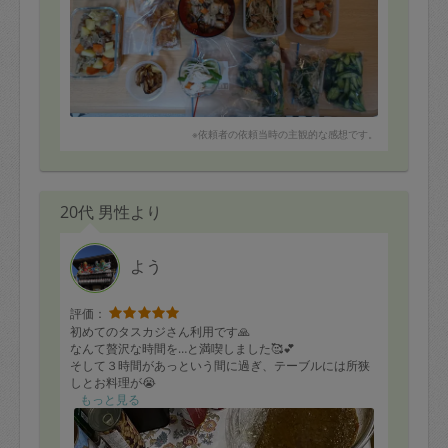
※依頼者の依頼当時の主観的な感想です。
20代 男性より
よう
評価：
初めてのタスカジさん利用です🙏
なんて贅沢な時間を…と満喫しました🥰💕
そして３時間があっという間に過ぎ、テーブルには所狭
しとお料理が😭
ありがたい一択です。
もっと見る
しかも美味しい❣️