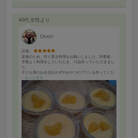
40代 女性より
Onori
評価：
産後のため、作り置き料理をお願いしました。到着後、
手際よく料理をしていただき、12品作っていただきまし
た。
子ども用のお弁当おかずやおやつのプリンも作ってくだ
さり、大満足です。
もっと見る
またお願いしたいと思います。