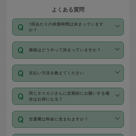
よくある質問
1回あたりの依頼時間は決まっています
か？
依頼1回につき3時間固定です。3時間を
価格はどうやって決まっていますか？
超えて依頼したい場合は、延長機能をご
利用ください。機能をご利用いただくに
11種類の価格帯の中からタスカジさん自
は、タスカジさんに事前に相談し、合意
支払い方法を教えてください
身が価格を選んで設定しています。
の上事前申請することが必要です。な
タスカジさんの価格設定には最初は制限
お、3時間を下回っても、値引き等はござ
お支払方法はクレジットカード（Visa／
があり、レビュー件数、レビューの平均
いません。
同じタスカジさんに定期的にお願いする場
Master／JCB／AMERICAN EXPRESS／
値、などで除々に設定可能な最高額が上
合はお得になる？
Diners Club）のみとなります。
がっていく仕組みになっています。
依頼には「スポット」と「定期（毎週｜
カード情報のご登録は、依頼リクエスト
交通費は料金に含まれますか？
隔週）」があり、「定期」の依頼は「ス
を行う際にご入力ください。プロフィー
ポット」よりお得な料金でご利用できま
ル登録時にはご入力いただかなくても大
交通費は依頼料金とは別途発生し、依頼