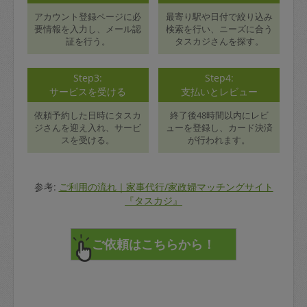
アカウント登録ページに必
最寄り駅や日付で絞り込み
要情報を入力し、メール認
検索を行い、ニーズに合う
証を行う。
タスカジさんを探す。
Step3:
Step4:
サービスを受ける
支払いとレビュー
依頼予約した日時にタスカ
終了後48時間以内にレビ
ジさんを迎え入れ、サービ
ューを登録し、カード決済
スを受ける。
が行われます。
参考:
ご利用の流れ｜家事代行/家政婦マッチングサイト
『タスカジ』