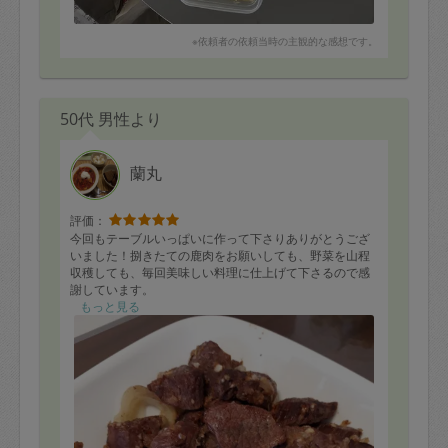
※依頼者の依頼当時の主観的な感想です。
50代 男性より
蘭丸
評価：
今回もテーブルいっぱいに作って下さりありがとうござ
いました！捌きたての鹿肉をお願いしても、野菜を山程
収穫しても、毎回美味しい料理に仕上げて下さるので感
謝しています。
今回作って下さったボルシチは小分けにして冷凍しまし
もっと見る
た。仕事で疲れた夜のご褒美用です。鹿肉は温かいうち
に完食しました！美味しかったです。また宜しくお願い
します★