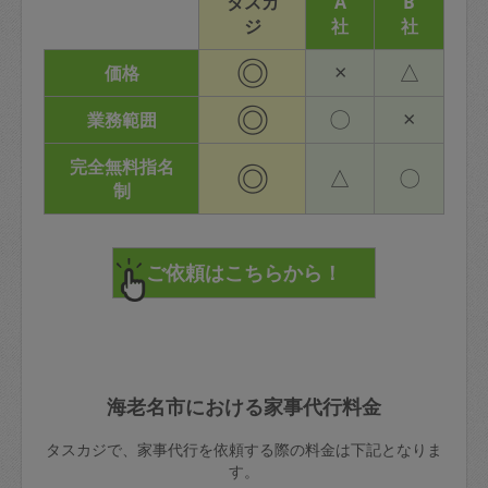
タスカ
A
B
ジ
社
社
◎
×
△
価格
◎
〇
×
業務範囲
完全無料指名
◎
△
〇
制
海老名市における家事代行料金
タスカジで、家事代行を依頼する際の料金は下記となりま
す。