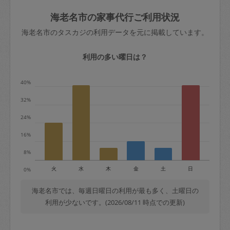
玉、など
きた場合は損害保険の対象外となるので
依頼者不在による当日キャンセル＝依頼
海老名市の家事代行ご利用状況
ご注意ください。
金額の100%＋交通費全額
海老名市のタスカジの利用データを元に掲載しています。
あわせてこちらも参照ください
：
初めて
利用します。注意しなくてはいけない点
※例：依頼日時／土曜日午前9時開始の場
利用の多い曜日は？
はありますか？
合、水曜日午前9時以降はキャンセル料が
発生
40%
水曜日9時〜金曜日9時まで＝依頼料金の
32%
50%
24%
金曜日9時～土曜日8時まで＝依頼金額の
100%
16%
土曜日8時〜実施時間＝依頼金額の100%
8%
＋交通費全額
火
水
木
金
土
日
0%
依頼者不在による当日キャンセル＝依頼
金額の100%＋交通費全額
海老名市では、毎週日曜日の利用が最も多く、土曜日の
利用が少ないです。(2026/08/11 時点での更新)
2. 定期契約キャンセル（定期契約のみ）