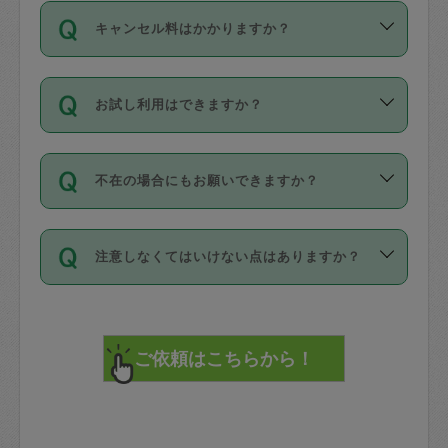
ご依頼は、現在を起点に3日後（72時間
濯、料理、作り置き、整理収納、買い物
のち、タスカジモニター宅にて３時間の
また外国人の方は英語しか話せない方、
キャンセル料はかかりますか？
以降）の日時から受付可能となっていま
です。作業中に物を壊したり、人にけが
現場トライアルを受け、合格したタスカ
日本語も話せる方など様々です。
す。
をさせたりした場合が対象で、補償金額
ジさんが活動されています。
キャンセル料には、以下の2種類がありま
ただし、72時間を切った直前の日程では
は対物1000万円、対人1億円が上限で
バックグラウンドや得意分野はプロフィ
お試し利用はできますか？
す。
タスカジさんへ「募集」をかけることが
す。
※テストセンターの講評は１件目のレビュ
ールに記載していますので、各自の得意
可能です。
ーとして記載されていますので依頼の際
分野を見極めて、目的に合わせてお仕事
「お試し利用」というメニューはありま
万が一損害が発生した場合は、その場の
に参考にしてください。
を依頼してください。
不在の場合にもお願いできますか？
せんが、「一回のみ」依頼を活用するこ
1. 直前キャンセル（定期、スポット契約
写真を撮り、
参考
：
【詳細】タスカジさんの登録に際
とによって、気に入ったタスカジさんを
共通）
タスカジサポートセンターまでご連絡く
して面接や教育は実施していますか？
不在の場合の作業はタスカジさんの同意
見つけることができます。
・タスカジさんのお仕事開始予定時間前
ださい。
注意しなくてはいけない点はありますか？
が必要です。数回の依頼ののち、タスカ
72時間を超える※と、以下のキャンセル
詳細FAQ：
損害賠償保険について教えて
ジさんと依頼者の間で十分な信頼関係が
まず、条件の合う気になるタスカジさ
料が発生します。
ください。
貴重品は紛失の際トラブルの元となるの
できたのち、タスカジさんに依頼してみ
ん、２・３人に「スポット」依頼をして
で、必ず鍵のかかるロッカーや金庫に入
てください。
みてください。
直前キャンセル料：
れて依頼者の責任の元管理するよう心掛
不在時に部屋に入るためにタスカジさん
その後、一番気に入ったタスカジさんに
72時間前〜24時間前＝依頼料金の50%
けてください。
に鍵を預ける必要がありますが、タスカ
「定期（毎週・隔週）」依頼をしてくだ
24時間前～1時間前＝依頼金額の100%
※パスポート、クレジットカード、銀行カ
ジさんが紛失した鍵によって二次的な損
さい。
1時間前〜実施時間＝依頼金額の100%＋
ード、5千円以上のアクセサリー、500円
害（たとえば、第三者の侵入など）が起
交通費全額