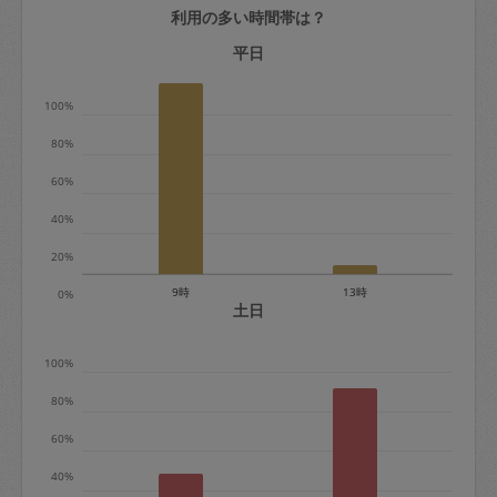
利用の多い時間帯は？
定期契約をキャンセルする場合、毎週定
期は月2回まで隔週定期は月1回までキャ
平日
ンセル料は発生しません。それ以上はキ
100%
ャンセル料が発生します。
80%
定期契約キャンセル料：
60%
・1回につき1,200円※
40%
・詳細ルールは、
こちら
を参照くださ
い。
20%
9時
13時
0%
※キャンセル料金の設定について：
土日
定期依頼1回（3時間）の金額とスポット
100%
1回（3時間）依頼した場合の金額の差額
相当で料金設定されています。
80%
60%
40%