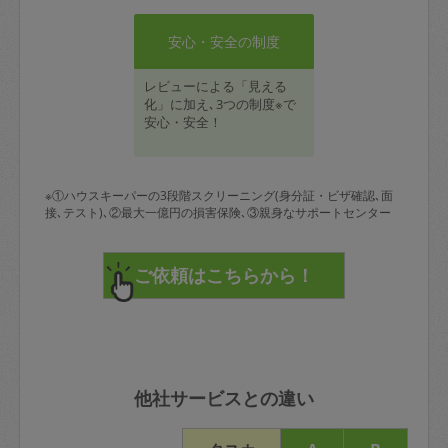
安心・安全の制度
レビューによる「見える
化」に加え､3つの制度※で
安心・安全！
※①ハウスキーパーの3段階スクリーニング(身分証・ビザ確認､面
接､テスト)､②最大一億円の損害保険､③親身なサポートセンター
他社サービスとの違い