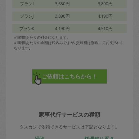
プランI
3,650円
3,890円
プランJ
3,890円
4,190円
プランK
4,190円
4,510円
※1時間あたりの料金になります。
※1時間あたりの金額は税込みですが､交通費は別途にてお支払いに
なります｡
家事代行サービスの種類
タスカジで依頼できるサービスは下記となります。
掃除
料理作り置き