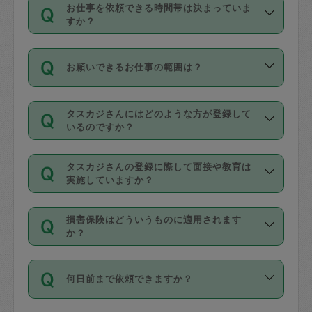
す。
丈夫です。
お仕事を依頼できる時間帯は決まっていま
料金のご請求と合わせてお支払いとなり
定期の最低利用回数は設けていない代わ
デビットカード・プリペイドカード（Vプ
すか？
ます。交通費の金額は「依頼の詳細」に
りに、一定数を超えたキャンセルは有償
リカ、au WALLETなど）
は支払にはご利
時間帯は3種類あります。いずれも１回あ
自動計算で表示されます。
でキャンセルすることが出来ます。
用いただけませんのでご注意ください。
お願いできるお仕事の範囲は？
たり３時間です。
銀行振込や現金払いも対応していませ
（例：毎週定期の場合は３回以上のキャ
ん。
掃除、整理収納、洗濯、買い物、料理、
・ＡＭ ９時～１２時
ンセルが有償（1200円、隔週定期の場合
なお、タスカジさんの交通費も、依頼料
タスカジさんにはどのような方が登録して
作り置きです。タスカジさんによってで
・ＰＭ １３時～１６時
いるのですか？
は２回以上のキャンセルが有償（1200
金のご請求と合わせてお支払いとなりま
きる仕事の範囲が異なりますので、依頼
・夜 １８時～２１時
円））
す。交通費の金額は「依頼の詳細」に自
主婦として長年の家事経験をお持ちの
する前にタスカジさんのプロフィールで
動計算で表示されます。
タスカジさんの登録に際して面接や教育は
方、栄養士・調理師といった資格者で保
確認してください。
開始時間を２時間前後変更することが可
実施していますか？
育園や学校の給食やレストランで料理関
基本的に、高所での作業や危険作業、屋
能です。依頼送信後、個別にタスカジさ
応募の際に、各自事務局との面接と説明
係の専門職に従事されていた方、日本で
外での作業は対象外です。
んにメッセージを送り調整してくださ
損害保険はどういうものに適用されます
を行っています。その後、身分証明書の
すでにハウスキーパーや英語の先生とし
か？
い。ただし、２時間を越えての調整はで
写真提出をしていただいています。外国
てお仕事をしているフィリピン出身の
きません。
依頼者とタスカジさんとの間でタスカジ
人の場合は在留カードで労働許可状況を
方、海外からの留学生、家事が好きな会
万が一、依頼した時間帯と作業時間が１
何日前まで依頼できますか？
を通して成立した作業時間内での作業に
確認しています。タスカジさんトレーニ
社員など様々なバックグラウンドの方が
時間も被らない場合、損害保険の対象外
適用されます。作業範囲は、掃除、洗
ング動画を使ったセルフトレーニングの
登録しています。
となりますので、ご注意ください。