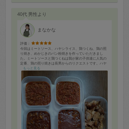
40代 男性より
まなかな
評価：
今回はミートソース、ハヤシライス、鶏つくね、鶏の照
り焼き、めかじきのパン粉焼きを作っていただきまし
た。ミートソースと鶏つくねは我が家の子供達に人気の
定番、鶏の照り焼きは長男からのリクエストです。ハヤ
シライスとめかじきのパン粉焼きは作っていただいたの
もっと見る
が初めてですが、どちらもとても美味しそうです。いつ
もありがとうございます。