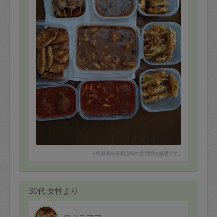
2. 定期契約キャンセル（定期契約のみ）
定期契約をキャンセルする場合、毎週定
期は月2回まで隔週定期は月1回までキャ
ンセル料は発生しません。それ以上はキ
ャンセル料が発生します。
定期契約キャンセル料：
・1回につき1,200円※
・詳細ルールは、
こちら
を参照くださ
い。
※キャンセル料金の設定について：
※依頼者の依頼当時の主観的な感想です。
定期依頼1回（3時間）の金額とスポット
1回（3時間）依頼した場合の金額の差額
相当で料金設定されています。
30代 女性より
のぶこママ