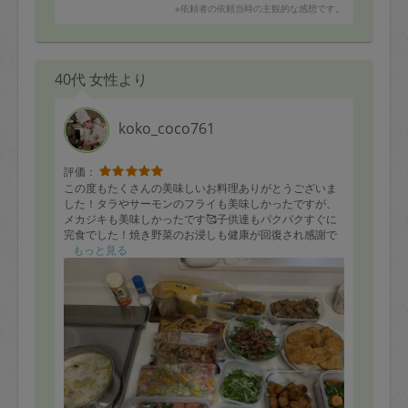
※依頼者の依頼当時の主観的な感想です。
40代 女性より
koko_coco761
評価：
この度もたくさんの美味しいお料理ありがとうございま
した！タラやサーモンのフライも美味しかったですが、
メカジキも美味しかったです🥰子供達もパクパクすぐに
完食でした！焼き野菜のお浸しも健康が回復され感謝で
す！これからいただくお料理も楽しみです！いつもあり
もっと見る
がとうございます🥰