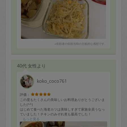
※依頼者の依頼当時の主観的な感想です。
40代 女性より
koko_coco761
評価：
この度もたくさんの美味しいお料理ありがとうございま
した(^^)
はじめて食べた海老カツは美味しすぎて家族全員うなっ
ていました！チキンのみぞれ煮も最高でした！
本日いただいた鶏のお料理もめちゃくちゃ美味しくて感
もっと見る
激でした(^^)