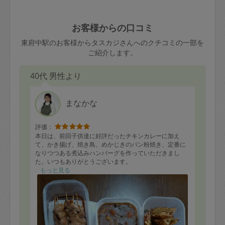
ード、5千円以上のアクセサリー、500円
害（たとえば、第三者の侵入など）が起
交通費全額
玉、など
きた場合は損害保険の対象外となるので
依頼者不在による当日キャンセル＝依頼
お客様からの口コミ
ご注意ください。
金額の100%＋交通費全額
東府中駅のお客様からタスカジさんへのクチコミの一部を
あわせてこちらも参照ください
：
初めて
ご紹介します。
利用します。注意しなくてはいけない点
※例：依頼日時／土曜日午前9時開始の場
はありますか？
40代 男性より
合、水曜日午前9時以降はキャンセル料が
発生
水曜日9時〜金曜日9時まで＝依頼料金の
まなかな
50%
評価：
金曜日9時～土曜日8時まで＝依頼金額の
本日は、前回子供達に好評だったチキンカレーに加え
100%
て、かき揚げ、焼き鳥、めかじきのパン粉焼き、定番に
なりつつある煮込みハンバーグを作っていただきまし
土曜日8時〜実施時間＝依頼金額の100%
た。いつもありがとうございます。
＋交通費全額
もっと見る
依頼者不在による当日キャンセル＝依頼
金額の100%＋交通費全額