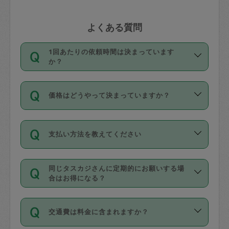
よくある質問
1回あたりの依頼時間は決まっています
か？
依頼1回につき3時間固定です。3時間を
価格はどうやって決まっていますか？
超えて依頼したい場合は、延長機能をご
利用ください。機能をご利用いただくに
11種類の価格帯の中からタスカジさん自
は、タスカジさんに事前に相談し、合意
支払い方法を教えてください
身が価格を選んで設定しています。
の上事前申請することが必要です。な
タスカジさんの価格設定には最初は制限
お、3時間を下回っても、値引き等はござ
お支払方法はクレジットカード（Visa／
があり、レビュー件数、レビューの平均
いません。
同じタスカジさんに定期的にお願いする場
Master／JCB／AMERICAN EXPRESS／
値、などで除々に設定可能な最高額が上
合はお得になる？
Diners Club）のみとなります。
がっていく仕組みになっています。
依頼には「スポット」と「定期（毎週｜
カード情報のご登録は、依頼リクエスト
交通費は料金に含まれますか？
隔週）」があり、「定期」の依頼は「ス
を行う際にご入力ください。プロフィー
ポット」よりお得な料金でご利用できま
ル登録時にはご入力いただかなくても大