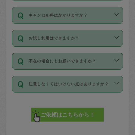
適用されます。作業範囲は、掃除、洗
ング動画を使ったセルフトレーニングの
登録しています。
となりますので、ご注意ください。
ご依頼は、現在を起点に3日後（72時間
濯、料理、作り置き、整理収納、買い物
のち、タスカジモニター宅にて３時間の
また外国人の方は英語しか話せない方、
キャンセル料はかかりますか？
以降）の日時から受付可能となっていま
です。作業中に物を壊したり、人にけが
現場トライアルを受け、合格したタスカ
日本語も話せる方など様々です。
す。
をさせたりした場合が対象で、補償金額
ジさんが活動されています。
キャンセル料には、以下の2種類がありま
ただし、72時間を切った直前の日程では
は対物1000万円、対人1億円が上限で
バックグラウンドや得意分野はプロフィ
お試し利用はできますか？
す。
タスカジさんへ「募集」をかけることが
す。
※テストセンターの講評は１件目のレビュ
ールに記載していますので、各自の得意
可能です。
ーとして記載されていますので依頼の際
分野を見極めて、目的に合わせてお仕事
「お試し利用」というメニューはありま
万が一損害が発生した場合は、その場の
に参考にしてください。
を依頼してください。
不在の場合にもお願いできますか？
せんが、「一回のみ」依頼を活用するこ
1. 直前キャンセル（定期、スポット契約
写真を撮り、
参考
：
【詳細】タスカジさんの登録に際
とによって、気に入ったタスカジさんを
共通）
タスカジサポートセンターまでご連絡く
して面接や教育は実施していますか？
不在の場合の作業はタスカジさんの同意
見つけることができます。
・タスカジさんのお仕事開始予定時間前
ださい。
注意しなくてはいけない点はありますか？
が必要です。数回の依頼ののち、タスカ
72時間を超える※と、以下のキャンセル
詳細FAQ：
損害賠償保険について教えて
ジさんと依頼者の間で十分な信頼関係が
まず、条件の合う気になるタスカジさ
料が発生します。
ください。
貴重品は紛失の際トラブルの元となるの
できたのち、タスカジさんに依頼してみ
ん、２・３人に「スポット」依頼をして
で、必ず鍵のかかるロッカーや金庫に入
てください。
みてください。
直前キャンセル料：
れて依頼者の責任の元管理するよう心掛
不在時に部屋に入るためにタスカジさん
その後、一番気に入ったタスカジさんに
72時間前〜24時間前＝依頼料金の50%
けてください。
に鍵を預ける必要がありますが、タスカ
「定期（毎週・隔週）」依頼をしてくだ
24時間前～1時間前＝依頼金額の100%
※パスポート、クレジットカード、銀行カ
ジさんが紛失した鍵によって二次的な損
さい。
1時間前〜実施時間＝依頼金額の100%＋