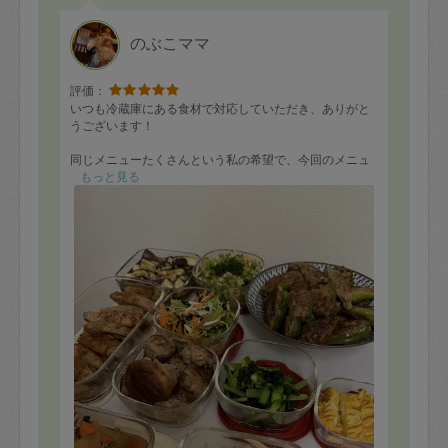
のぶこママ
評価：
いつも冷蔵庫にある食材で対応していただき、ありがと
うございます！
同じメニューたくさんという私の希望で、今回のメニュ
ーになりました。
もっと見る
次回は鶏肉を買っておきますので唐揚げをお願いします
🎶
家庭的で子供も大人も嬉しい味付けに我が家の健康を支
えてもらっています。