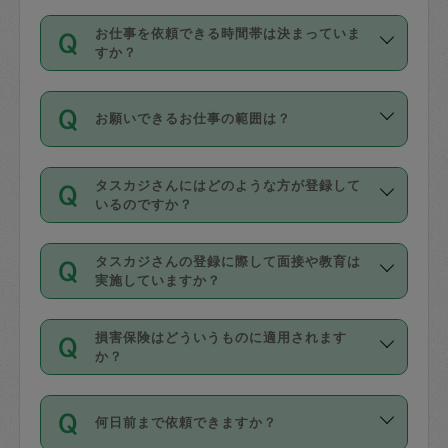
交通費は依頼料金とは別途発生し、依頼
す。
丈夫です。
お仕事を依頼できる時間帯は決まっていま
料金のご請求と合わせてお支払いとなり
定期の最低利用回数は設けていない代わ
デビットカード・プリペイドカード（Vプ
すか？
ます。交通費の金額は「依頼の詳細」に
りに、一定数を超えたキャンセルは有償
リカ、au WALLETなど）
は支払にはご利
時間帯は3種類あります。いずれも１回あ
自動計算で表示されます。
でキャンセルすることが出来ます。
用いただけませんのでご注意ください。
お願いできるお仕事の範囲は？
たり３時間です。
銀行振込や現金払いも対応していませ
（例：毎週定期の場合は３回以上のキャ
ん。
掃除、整理収納、洗濯、買い物、料理、
・ＡＭ ９時～１２時
ンセルが有償（1200円、隔週定期の場合
なお、タスカジさんの交通費も、依頼料
タスカジさんにはどのような方が登録して
作り置きです。タスカジさんによってで
・ＰＭ １３時～１６時
いるのですか？
は２回以上のキャンセルが有償（1200
金のご請求と合わせてお支払いとなりま
きる仕事の範囲が異なりますので、依頼
・夜 １８時～２１時
円））
す。交通費の金額は「依頼の詳細」に自
主婦として長年の家事経験をお持ちの
する前にタスカジさんのプロフィールで
動計算で表示されます。
タスカジさんの登録に際して面接や教育は
方、栄養士・調理師といった資格者で保
確認してください。
開始時間を２時間前後変更することが可
実施していますか？
育園や学校の給食やレストランで料理関
基本的に、高所での作業や危険作業、屋
能です。依頼送信後、個別にタスカジさ
応募の際に、各自事務局との面接と説明
係の専門職に従事されていた方、日本で
外での作業は対象外です。
んにメッセージを送り調整してくださ
損害保険はどういうものに適用されます
を行っています。その後、身分証明書の
すでにハウスキーパーや英語の先生とし
か？
い。ただし、２時間を越えての調整はで
写真提出をしていただいています。外国
てお仕事をしているフィリピン出身の
きません。
依頼者とタスカジさんとの間でタスカジ
人の場合は在留カードで労働許可状況を
方、海外からの留学生、家事が好きな会
万が一、依頼した時間帯と作業時間が１
何日前まで依頼できますか？
を通して成立した作業時間内での作業に
確認しています。タスカジさんトレーニ
社員など様々なバックグラウンドの方が
時間も被らない場合、損害保険の対象外