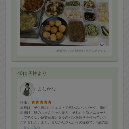
また次回も宜しくお願い致します！
※依頼者の依頼当時の主観的な感想です。
40代 男性より
まなかな
評価：
本日は、子供達のリクエストで煮込みハンバーグ、鶏の
唐揚げ、鮭のちゃんちゃん焼き、それから新メニューと
して辛くない麻婆豆腐とタラのパン粉焼きを作っていた
だきました。また、まなかなさんからの提案で、1歳の次
男向けに、鶏肉を小さく切って味付けして焼いたものも
もっと見る