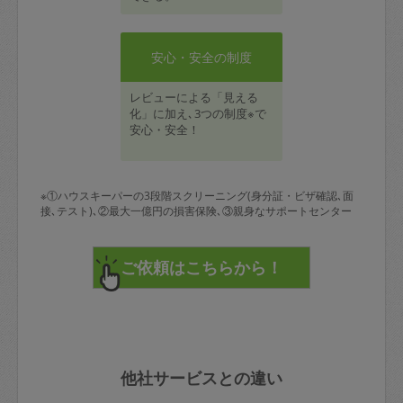
安心・安全の制度
レビューによる「見える
化」に加え､3つの制度※で
安心・安全！
※①ハウスキーパーの3段階スクリーニング(身分証・ビザ確認､面
接､テスト)､②最大一億円の損害保険､③親身なサポートセンター
他社サービスとの違い