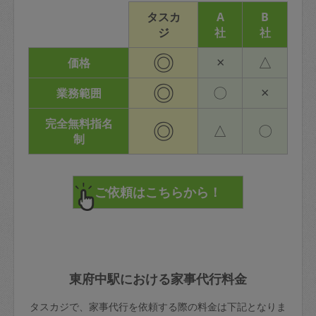
タスカ
A
B
ジ
社
社
◎
×
△
価格
◎
〇
×
業務範囲
完全無料指名
◎
△
〇
制
東府中駅における家事代行料金
タスカジで、家事代行を依頼する際の料金は下記となりま