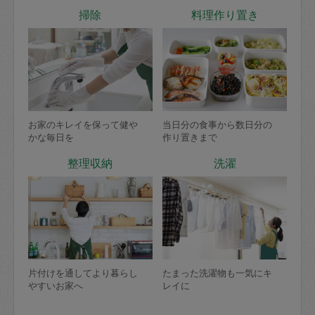
掃除
料理作り置き
お家のキレイを保って健や
当日分の食事から数日分の
かな毎日を
作り置きまで
整理収納
洗濯
片付けを通してより暮らし
たまった洗濯物も一気にキ
やすいお家へ
レイに