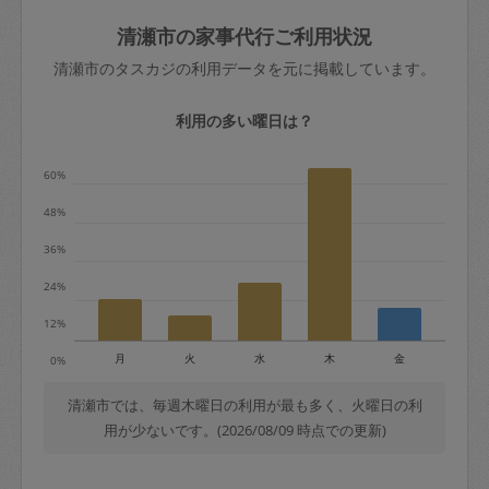
玉、など
きた場合は損害保険の対象外となるので
依頼者不在による当日キャンセル＝依頼
清瀬市の家事代行ご利用状況
ご注意ください。
金額の100%＋交通費全額
清瀬市のタスカジの利用データを元に掲載しています。
あわせてこちらも参照ください
：
初めて
利用します。注意しなくてはいけない点
※例：依頼日時／土曜日午前9時開始の場
利用の多い曜日は？
はありますか？
合、水曜日午前9時以降はキャンセル料が
発生
60%
水曜日9時〜金曜日9時まで＝依頼料金の
48%
50%
36%
金曜日9時～土曜日8時まで＝依頼金額の
100%
24%
土曜日8時〜実施時間＝依頼金額の100%
12%
＋交通費全額
月
火
水
木
金
0%
依頼者不在による当日キャンセル＝依頼
金額の100%＋交通費全額
清瀬市では、毎週木曜日の利用が最も多く、火曜日の利
用が少ないです。(2026/08/09 時点での更新)
2. 定期契約キャンセル（定期契約のみ）