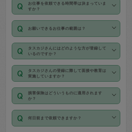
す。
丈夫です。
お仕事を依頼できる時間帯は決まっていま
料金のご請求と合わせてお支払いとなり
定期の最低利用回数は設けていない代わ
デビットカード・プリペイドカード（Vプ
すか？
ます。交通費の金額は「依頼の詳細」に
りに、一定数を超えたキャンセルは有償
リカ、au WALLETなど）
は支払にはご利
時間帯は3種類あります。いずれも１回あ
自動計算で表示されます。
でキャンセルすることが出来ます。
用いただけませんのでご注意ください。
お願いできるお仕事の範囲は？
たり３時間です。
銀行振込や現金払いも対応していませ
（例：毎週定期の場合は３回以上のキャ
ん。
掃除、整理収納、洗濯、買い物、料理、
・ＡＭ ９時～１２時
ンセルが有償（1200円、隔週定期の場合
なお、タスカジさんの交通費も、依頼料
タスカジさんにはどのような方が登録して
作り置きです。タスカジさんによってで
・ＰＭ １３時～１６時
いるのですか？
は２回以上のキャンセルが有償（1200
金のご請求と合わせてお支払いとなりま
きる仕事の範囲が異なりますので、依頼
・夜 １８時～２１時
円））
す。交通費の金額は「依頼の詳細」に自
主婦として長年の家事経験をお持ちの
する前にタスカジさんのプロフィールで
動計算で表示されます。
タスカジさんの登録に際して面接や教育は
方、栄養士・調理師といった資格者で保
確認してください。
開始時間を２時間前後変更することが可
実施していますか？
育園や学校の給食やレストランで料理関
基本的に、高所での作業や危険作業、屋
能です。依頼送信後、個別にタスカジさ
応募の際に、各自事務局との面接と説明
係の専門職に従事されていた方、日本で
外での作業は対象外です。
んにメッセージを送り調整してくださ
損害保険はどういうものに適用されます
を行っています。その後、身分証明書の
すでにハウスキーパーや英語の先生とし
か？
い。ただし、２時間を越えての調整はで
写真提出をしていただいています。外国
てお仕事をしているフィリピン出身の
きません。
依頼者とタスカジさんとの間でタスカジ
人の場合は在留カードで労働許可状況を
方、海外からの留学生、家事が好きな会
万が一、依頼した時間帯と作業時間が１
何日前まで依頼できますか？
を通して成立した作業時間内での作業に
確認しています。タスカジさんトレーニ
社員など様々なバックグラウンドの方が
時間も被らない場合、損害保険の対象外
適用されます。作業範囲は、掃除、洗
ング動画を使ったセルフトレーニングの
登録しています。
となりますので、ご注意ください。