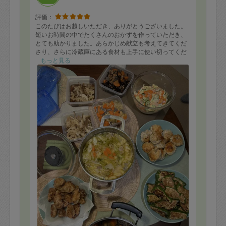
評価：
このたびはお越しいただき、ありがとうございました。
短いお時間の中でたくさんのおかずを作っていただき、
とても助かりました。あらかじめ献立も考えてきてくだ
さり、さらに冷蔵庫にある食材も上手に使い切ってくだ
さってありがたかったです。
もっと見る
唐揚げはとてもおいしくて、家族にも好評でした。ポテ
トサラダは2歳の息子も「おいしい」と言いながらパクパ
ク食べていました。全体的に、家庭的でほっとする味付
けでした。
予定していたぶりの照り焼きについては、今回は作成が
ないことにあとから冷蔵庫を見て気づきましたが、終了
後にその旨をお伝えすると、お詫びのメッセージをいた
だきました。
調理の終わり頃に包丁で指を切ってしまわれたとのこと
で、お怪我は大丈夫でしたでしょうか。🥺
こちらで絆創膏をお渡ししましたが、あとから玄関の壁
紙と食器かごのふちに、血が付いているのに気付き、家
族が驚いていました。
お怪我された際、周りに付着していないか注意していた
だけると、より安心してお願いできるなと感じました。