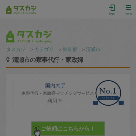
login
menu
タスカジ
＞
カテゴリ
＞
東京都
＞
清瀬市
清瀬市の家事代行・家政婦