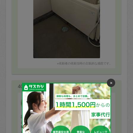
※依頼者の依頼当時の主観的な感想です。
×
40代 女性より
Nekochan
評価：
ありがとうございました！
時間をきちんと守られる方で、迷わないようにと早めに
いらして早めに終わられました。