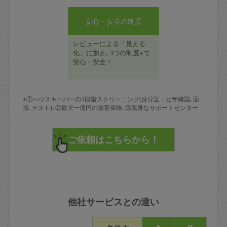
安心・安全の制度
レビューによる「見える
化」に加え､3つの制度※で
安心・安全！
※①ハウスキーパーの3段階スクリーニング(身分証・ビザ確認､面
接､テスト)､②最大一億円の損害保険､③親身なサポートセンター
他社サービスとの違い