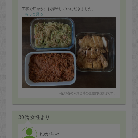
丁寧で細やかにお掃除していただきました。
お料理は、野菜を細かく切る工夫をしてくださり、野菜
もっと見る
が苦手な子供もミートソースを良く食べました。
時間が余った際は、お掃除のご提案をいただき有難かっ
たです。
何よりちゃあさんのお人柄が素晴らしく、物腰が柔らか
で、最初から最後まで安心してお任せすることができま
した。
ぜひまたお願いしたいです。この度はどうもありがとう
ございました。
※依頼者の依頼当時の主観的な感想です。
30代 女性より
ゆかちゃ