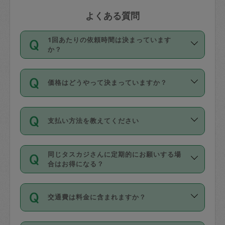
よくある質問
1回あたりの依頼時間は決まっています
か？
依頼1回につき3時間固定です。3時間を
価格はどうやって決まっていますか？
超えて依頼したい場合は、延長機能をご
利用ください。機能をご利用いただくに
11種類の価格帯の中からタスカジさん自
は、タスカジさんに事前に相談し、合意
支払い方法を教えてください
身が価格を選んで設定しています。
の上事前申請することが必要です。な
タスカジさんの価格設定には最初は制限
お、3時間を下回っても、値引き等はござ
お支払方法はクレジットカード（Visa／
があり、レビュー件数、レビューの平均
いません。
同じタスカジさんに定期的にお願いする場
Master／JCB／AMERICAN EXPRESS／
値、などで除々に設定可能な最高額が上
合はお得になる？
Diners Club）のみとなります。
がっていく仕組みになっています。
依頼には「スポット」と「定期（毎週｜
カード情報のご登録は、依頼リクエスト
交通費は料金に含まれますか？
隔週）」があり、「定期」の依頼は「ス
を行う際にご入力ください。プロフィー
ポット」よりお得な料金でご利用できま
ル登録時にはご入力いただかなくても大
交通費は依頼料金とは別途発生し、依頼