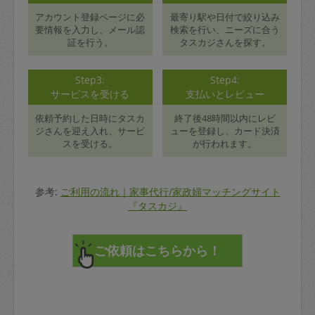
アカウント登録ページに必
最寄り駅や日付で絞り込み
要情報を入力し、メール認
検索を行い、ニーズに合う
証を行う。
タスカジさんを探す。
Step3:
Step4:
サービスを受ける
支払いとレビュー
依頼予約した日時にタスカ
終了後48時間以内にレビ
ジさんを迎え入れ、サービ
ューを登録し、カード決済
スを受ける。
が行われます。
参考:
ご利用の流れ｜家事代行/家政婦マッチングサイト
『タスカジ』