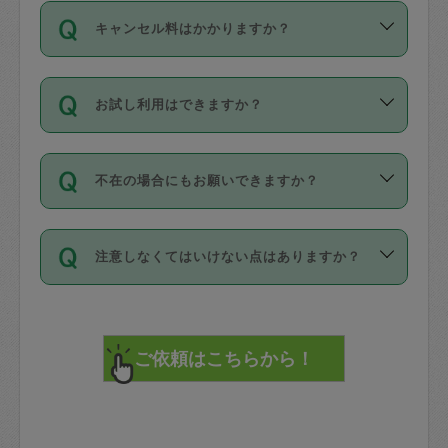
ご依頼は、現在を起点に3日後（72時間
濯、料理、作り置き、整理収納、買い物
のち、タスカジモニター宅にて３時間の
また外国人の方は英語しか話せない方、
キャンセル料はかかりますか？
以降）の日時から受付可能となっていま
です。作業中に物を壊したり、人にけが
現場トライアルを受け、合格したタスカ
日本語も話せる方など様々です。
す。
をさせたりした場合が対象で、補償金額
ジさんが活動されています。
キャンセル料には、以下の2種類がありま
ただし、72時間を切った直前の日程では
は対物1000万円、対人1億円が上限で
バックグラウンドや得意分野はプロフィ
お試し利用はできますか？
す。
タスカジさんへ「募集」をかけることが
す。
※テストセンターの講評は１件目のレビュ
ールに記載していますので、各自の得意
可能です。
ーとして記載されていますので依頼の際
分野を見極めて、目的に合わせてお仕事
「お試し利用」というメニューはありま
万が一損害が発生した場合は、その場の
に参考にしてください。
を依頼してください。
不在の場合にもお願いできますか？
せんが、「一回のみ」依頼を活用するこ
1. 直前キャンセル（定期、スポット契約
写真を撮り、
参考
：
【詳細】タスカジさんの登録に際
とによって、気に入ったタスカジさんを
共通）
タスカジサポートセンターまでご連絡く
して面接や教育は実施していますか？
不在の場合の作業はタスカジさんの同意
見つけることができます。
・タスカジさんのお仕事開始予定時間前
ださい。
注意しなくてはいけない点はありますか？
が必要です。数回の依頼ののち、タスカ
72時間を超える※と、以下のキャンセル
詳細FAQ：
損害賠償保険について教えて
ジさんと依頼者の間で十分な信頼関係が
まず、条件の合う気になるタスカジさ
料が発生します。
ください。
貴重品は紛失の際トラブルの元となるの
できたのち、タスカジさんに依頼してみ
ん、２・３人に「スポット」依頼をして
で、必ず鍵のかかるロッカーや金庫に入
てください。
みてください。
直前キャンセル料：
れて依頼者の責任の元管理するよう心掛
不在時に部屋に入るためにタスカジさん
その後、一番気に入ったタスカジさんに
72時間前〜24時間前＝依頼料金の50%
けてください。
に鍵を預ける必要がありますが、タスカ
「定期（毎週・隔週）」依頼をしてくだ
24時間前～1時間前＝依頼金額の100%
※パスポート、クレジットカード、銀行カ
ジさんが紛失した鍵によって二次的な損
さい。
1時間前〜実施時間＝依頼金額の100%＋
ード、5千円以上のアクセサリー、500円
害（たとえば、第三者の侵入など）が起
交通費全額