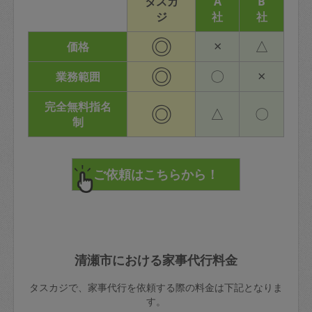
タスカ
A
B
ジ
社
社
◎
×
△
価格
◎
〇
×
業務範囲
完全無料指名
◎
△
〇
制
清瀬市における家事代行料金
タスカジで、家事代行を依頼する際の料金は下記となりま
す。