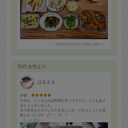
・焼売
・えのき、人参、アスパラの肉巻き
・ピーマンの肉詰め 甘辛煮
・チキン南蛮
・エビマカロニグラタン
・鮭のタルタルパン粉焼き
※依頼者の依頼当時の主観的な感想です。
30代 女性より
はるまま
評価：
今日は、たくさんのお料理を作って下さり、どうもあり
がとうございました。
全て味見をさせていただきましたが、どれもとっても美
味しかったです╰(*´︶`*)╯♡
また機会がありましたら、ぜひぜひよろしくお願い致し
もっと見る
ます。