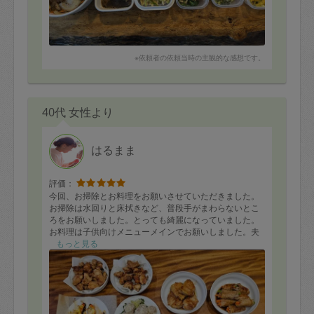
※依頼者の依頼当時の主観的な感想です。
40代 女性より
はるまま
評価：
今回、お掃除とお料理をお願いさせていただきました。
お掃除は水回りと床拭きなど、普段手がまわらないとこ
ろをお願いしました。とっても綺麗になっていました。
お料理は子供向けメニューメインでお願いしました。夫
も娘もとっても美味しいと好評でした！ありがとうござ
もっと見る
います。
【メニュー】
・煮込みハンバーグ
・鳥の唐揚げ