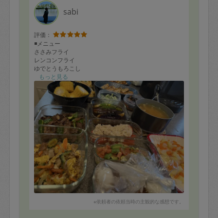
sabi
評価：
◾️メニュー
ささみフライ
レンコンフライ
ゆでとうもろこし
とうもろこしの天ぷら
もっと見る
オクラの天ぷら
じゃがいもの天ぷら
レンコンの天ぷら
牛肉と夏野菜のオイスター炒め
ゴーヤチャンプルー
ゴーヤのマヨわさ
ひじきの煮物
ひじきと豆腐の鶏バーグ
野菜のスープ
スープの具
味玉
茄子の煮浸し
トマトとツナのサラダ
トマトとアボガドのサラダ
※依頼者の依頼当時の主観的な感想です。
今回もありがとうございました！