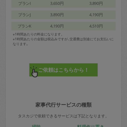
プランI
3,650円
3,890円
プランJ
3,890円
4,190円
プランK
4,190円
4,510円
※1時間あたりの料金になります。
※1時間あたりの金額は税込みですが､交通費は別途にてお支払いに
なります｡
家事代行サービスの種類
タスカジで依頼できるサービスは下記となります。
掃除
料理作り置き