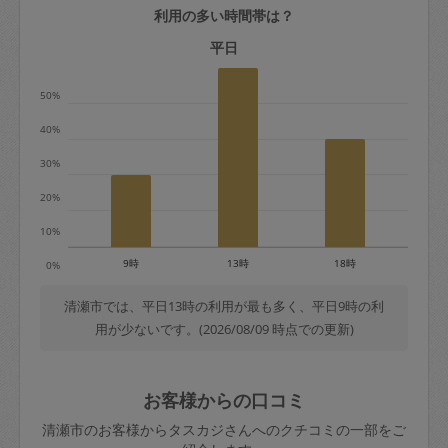
利用の多い時間帯は？
定期契約をキャンセルする場合、毎週定
期は月2回まで隔週定期は月1回までキャ
平日
ンセル料は発生しません。それ以上はキ
50%
ャンセル料が発生します。
40%
定期契約キャンセル料：
30%
・1回につき1,200円※
20%
・詳細ルールは、
こちら
を参照くださ
い。
10%
9時
13時
18時
0%
※キャンセル料金の設定について：
定期依頼1回（3時間）の金額とスポット
清瀬市では、平日13時の利用が最も多く、平日9時の利
用が少ないです。(2026/08/09 時点での更新)
1回（3時間）依頼した場合の金額の差額
相当で料金設定されています。
お客様からの口コミ
清瀬市のお客様からタスカジさんへのクチコミの一部をご