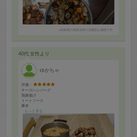
また、テーブルに熱いお鍋を置くときに、あらかじめ敷
いていたランチョンマットの上にそのまま置かれていた
ので、テーブルへの影響が少し心配になりました。今後
は鍋敷きも合わせて使っていただけるとうれしいです。
鍋敷きはあらかじめテーブルに置きましたが、一言、お
伝えすればよかったですね。
※依頼者の依頼当時の主観的な感想です。
こちらも改善します。
本日のメニューは以下の通りでした。
•唐揚げ
40代 女性より
•ピーマン肉詰め
•ぶり照り焼き（未作成）
•れんこんつくね
ゆかちゃ
•筑前煮
•ポテトサラダ
•きんぴらごぼう
評価：
•切り干し大根
チーズハンバーグ
•ひじき大豆煮
鶏唐揚げ
•豚汁
ミートソース
豚丼
豚汁
もっと見る
小松菜おひたし
ポテトサラダ
ひじき煮
大根と厚揚げ煮
切り干し大根煮