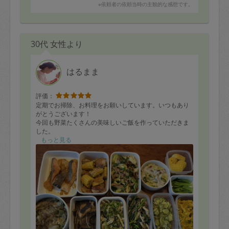
※依頼者の依頼当時の主観的な感想です。
30代 女性より
はるまま
評価：
定期でお掃除、お料理をお願いしています。いつもあり
がとうございます！
今回も野菜たくさんの美味しいご飯を作っていただきま
した。
また宜しくお願いします！
もっと見る