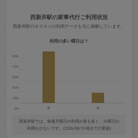
ード、5千円以上のアクセサリー、500円
害（たとえば、第三者の侵入など）が起
交通費全額
玉、など
きた場合は損害保険の対象外となるので
依頼者不在による当日キャンセル＝依頼
西新井駅の家事代行ご利用状況
ご注意ください。
金額の100%＋交通費全額
西新井駅のタスカジの利用データを元に掲載しています。
あわせてこちらも参照ください
：
初めて
利用します。注意しなくてはいけない点
※例：依頼日時／土曜日午前9時開始の場
利用の多い曜日は？
はありますか？
合、水曜日午前9時以降はキャンセル料が
発生
90%
水曜日9時〜金曜日9時まで＝依頼料金の
72%
50%
54%
金曜日9時～土曜日8時まで＝依頼金額の
100%
36%
土曜日8時〜実施時間＝依頼金額の100%
18%
＋交通費全額
月
火
0%
依頼者不在による当日キャンセル＝依頼
金額の100%＋交通費全額
西新井駅では、毎週月曜日の利用が最も多く、火曜日の
利用が少ないです。(2026/08/10 時点での更新)