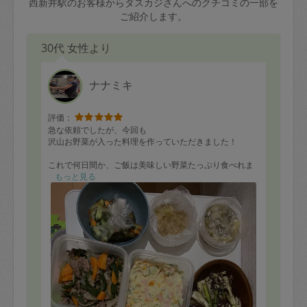
西新井駅のお客様からタスカジさんへのクチコミの一部を
ご紹介します。
30代 女性より
ナナミキ
評価：
急な依頼でしたが、今回も
沢山お野菜が入った料理を作っていただきました！
これで何日間か、ご飯は美味しい野菜たっぷり食べれま
す✨☺️
もっと見る
美味しくて感動しています。
家族皆で健康に過ごせそうですー！
ナナミキさんがいて料理作っていただき本当に助かって
おります‼︎
いつもありがとうございます♪