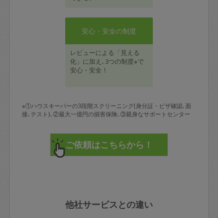
安心・安全の制度
レビューによる「見える
化」に加え､3つの制度※で
安心・安全！
※①ハウスキーパーの3段階スクリーニング(身分証・ビザ確認､面
接､テスト)､②最大一億円の損害保険､③親身なサポートセンター
他社サービスとの違い