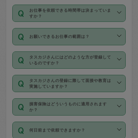
交通費は依頼料金とは別途発生し、依頼
す。
丈夫です。
お仕事を依頼できる時間帯は決まっていま
料金のご請求と合わせてお支払いとなり
定期の最低利用回数は設けていない代わ
デビットカード・プリペイドカード（Vプ
すか？
ます。交通費の金額は「依頼の詳細」に
りに、一定数を超えたキャンセルは有償
リカ、au WALLETなど）
は支払にはご利
時間帯は3種類あります。いずれも１回あ
自動計算で表示されます。
でキャンセルすることが出来ます。
用いただけませんのでご注意ください。
お願いできるお仕事の範囲は？
たり３時間です。
銀行振込や現金払いも対応していませ
（例：毎週定期の場合は３回以上のキャ
ん。
掃除、整理収納、洗濯、買い物、料理、
・ＡＭ ９時～１２時
ンセルが有償（1200円、隔週定期の場合
なお、タスカジさんの交通費も、依頼料
タスカジさんにはどのような方が登録して
作り置きです。タスカジさんによってで
・ＰＭ １３時～１６時
いるのですか？
は２回以上のキャンセルが有償（1200
金のご請求と合わせてお支払いとなりま
きる仕事の範囲が異なりますので、依頼
・夜 １８時～２１時
円））
す。交通費の金額は「依頼の詳細」に自
主婦として長年の家事経験をお持ちの
する前にタスカジさんのプロフィールで
動計算で表示されます。
タスカジさんの登録に際して面接や教育は
方、栄養士・調理師といった資格者で保
確認してください。
開始時間を２時間前後変更することが可
実施していますか？
育園や学校の給食やレストランで料理関
基本的に、高所での作業や危険作業、屋
能です。依頼送信後、個別にタスカジさ
応募の際に、各自事務局との面接と説明
係の専門職に従事されていた方、日本で
外での作業は対象外です。
んにメッセージを送り調整してくださ
損害保険はどういうものに適用されます
を行っています。その後、身分証明書の
すでにハウスキーパーや英語の先生とし
か？
い。ただし、２時間を越えての調整はで
写真提出をしていただいています。外国
てお仕事をしているフィリピン出身の
きません。
依頼者とタスカジさんとの間でタスカジ
人の場合は在留カードで労働許可状況を
方、海外からの留学生、家事が好きな会
万が一、依頼した時間帯と作業時間が１
何日前まで依頼できますか？
を通して成立した作業時間内での作業に
確認しています。タスカジさんトレーニ
社員など様々なバックグラウンドの方が
時間も被らない場合、損害保険の対象外