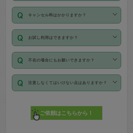
適用されます。作業範囲は、掃除、洗
ング動画を使ったセルフトレーニングの
登録しています。
となりますので、ご注意ください。
ご依頼は、現在を起点に3日後（72時間
濯、料理、作り置き、整理収納、買い物
のち、タスカジモニター宅にて３時間の
また外国人の方は英語しか話せない方、
キャンセル料はかかりますか？
以降）の日時から受付可能となっていま
です。作業中に物を壊したり、人にけが
現場トライアルを受け、合格したタスカ
日本語も話せる方など様々です。
す。
をさせたりした場合が対象で、補償金額
ジさんが活動されています。
キャンセル料には、以下の2種類がありま
ただし、72時間を切った直前の日程では
は対物1000万円、対人1億円が上限で
バックグラウンドや得意分野はプロフィ
お試し利用はできますか？
す。
タスカジさんへ「募集」をかけることが
す。
※テストセンターの講評は１件目のレビュ
ールに記載していますので、各自の得意
可能です。
ーとして記載されていますので依頼の際
分野を見極めて、目的に合わせてお仕事
「お試し利用」というメニューはありま
万が一損害が発生した場合は、その場の
に参考にしてください。
を依頼してください。
不在の場合にもお願いできますか？
せんが、「一回のみ」依頼を活用するこ
1. 直前キャンセル（定期、スポット契約
写真を撮り、
参考
：
【詳細】タスカジさんの登録に際
とによって、気に入ったタスカジさんを
共通）
タスカジサポートセンターまでご連絡く
して面接や教育は実施していますか？
不在の場合の作業はタスカジさんの同意
見つけることができます。
・タスカジさんのお仕事開始予定時間前
ださい。
注意しなくてはいけない点はありますか？
が必要です。数回の依頼ののち、タスカ
72時間を超える※と、以下のキャンセル
詳細FAQ：
損害賠償保険について教えて
ジさんと依頼者の間で十分な信頼関係が
まず、条件の合う気になるタスカジさ
料が発生します。
ください。
貴重品は紛失の際トラブルの元となるの
できたのち、タスカジさんに依頼してみ
ん、２・３人に「スポット」依頼をして
で、必ず鍵のかかるロッカーや金庫に入
てください。
みてください。
直前キャンセル料：
れて依頼者の責任の元管理するよう心掛
不在時に部屋に入るためにタスカジさん
その後、一番気に入ったタスカジさんに
72時間前〜24時間前＝依頼料金の50%
けてください。
に鍵を預ける必要がありますが、タスカ
「定期（毎週・隔週）」依頼をしてくだ
24時間前～1時間前＝依頼金額の100%
※パスポート、クレジットカード、銀行カ
ジさんが紛失した鍵によって二次的な損
さい。
1時間前〜実施時間＝依頼金額の100%＋