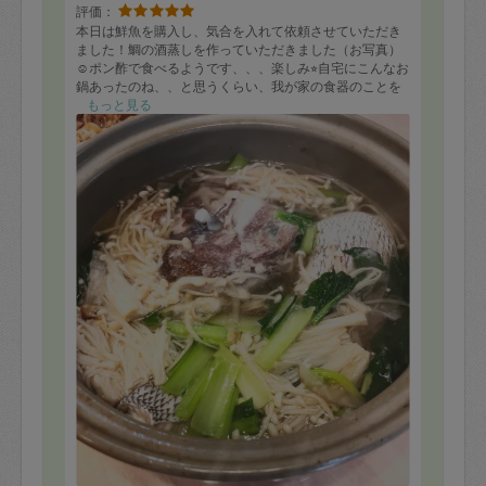
評価：
本日は鮮魚を購入し、気合を入れて依頼させていただき
ました！鯛の酒蒸しを作っていただきました（お写真）
☺️ポン酢で食べるようです、、、楽しみ⭐︎自宅にこんなお
鍋あったのね、、と思うくらい、我が家の食器のことを
依頼主よりよく知ってくださっているタスカジさんです
もっと見る
笑 夏野菜を多めに購入したところ、とうもろこしのフ
リッターが美味しいこと美味しいこと。素材の旨みが十
分に活かされていて、形も可愛いし、その場でパクパク
食べてしまいました。 本日もありがとうございまし
た。引き続きどうぞよろしくお願いいたします。