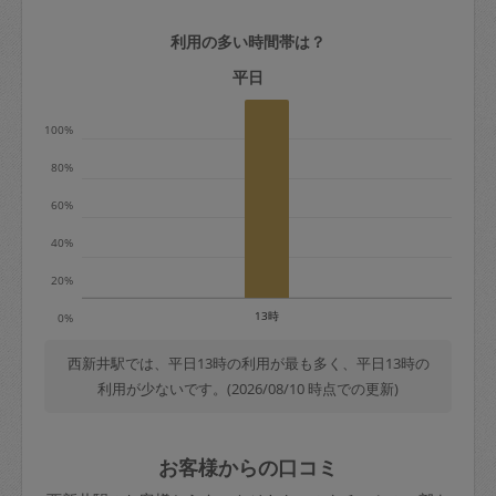
2. 定期契約キャンセル（定期契約のみ）
利用の多い時間帯は？
定期契約をキャンセルする場合、毎週定
期は月2回まで隔週定期は月1回までキャ
平日
ンセル料は発生しません。それ以上はキ
100%
ャンセル料が発生します。
80%
定期契約キャンセル料：
60%
・1回につき1,200円※
40%
・詳細ルールは、
こちら
を参照くださ
い。
20%
13時
0%
※キャンセル料金の設定について：
定期依頼1回（3時間）の金額とスポット
西新井駅では、平日13時の利用が最も多く、平日13時の
利用が少ないです。(2026/08/10 時点での更新)
1回（3時間）依頼した場合の金額の差額
相当で料金設定されています。
お客様からの口コミ