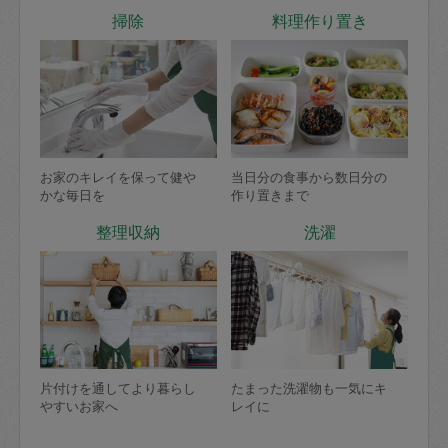
掃除
料理作り置き
お家のキレイを保って健や
当日分の食事から数日分の
かな毎日を
作り置きまで
整理収納
洗濯
片付けを通してより暮らし
たまった洗濯物も一気にキ
やすいお家へ
レイに