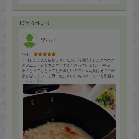
40代 女性より
ぴろい
評価：
今日もたくさん依頼しましたが、前回購入したクコの実
のメニュー案を考えてきてくださっていました✨中華
粥！とってもとっても美味しいのです☺️写真はその中華
粥となっています📷。他にもいつものメニューも依頼さ
せていただきました。いつも美味しいご飯をありがとう
もっと見る
ございます。またお願いいたします。