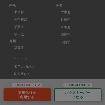
関東
関西
東京都
大阪府
神奈川県
兵庫県
千葉県
京都府
埼玉県
奈良県
九州
滋賀県
福岡県
コンテンツ
タスカジplus
助家事さん
タスカジブートキャンプ
＼1時間1,500円から／
＼最高時給3,000円／
家事クリエイター
家事代行を
ハウスキーパー
ソーシャルメディア
利用する
になる