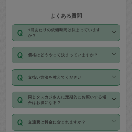
よくある質問
1回あたりの依頼時間は決まっています
か？
依頼1回につき3時間固定です。3時間を
価格はどうやって決まっていますか？
超えて依頼したい場合は、延長機能をご
利用ください。機能をご利用いただくに
11種類の価格帯の中からタスカジさん自
は、タスカジさんに事前に相談し、合意
支払い方法を教えてください
身が価格を選んで設定しています。
の上事前申請することが必要です。な
タスカジさんの価格設定には最初は制限
お、3時間を下回っても、値引き等はござ
お支払方法はクレジットカード（Visa／
があり、レビュー件数、レビューの平均
いません。
同じタスカジさんに定期的にお願いする場
Master／JCB／AMERICAN EXPRESS／
値、などで除々に設定可能な最高額が上
合はお得になる？
Diners Club）のみとなります。
がっていく仕組みになっています。
依頼には「スポット」と「定期（毎週｜
カード情報のご登録は、依頼リクエスト
交通費は料金に含まれますか？
隔週）」があり、「定期」の依頼は「ス
を行う際にご入力ください。プロフィー
ポット」よりお得な料金でご利用できま
ル登録時にはご入力いただかなくても大