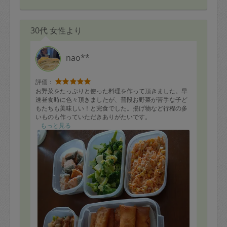
30代 女性より
nao**
評価：
お野菜をたっぷりと使った料理を作って頂きました。早
速昼食時に色々頂きましたが、普段お野菜が苦手な子ど
もたちも美味しい！と完食でした。揚げ物など行程の多
いものも作っていただきありがたいです。
清潔感もあり、お人柄も素晴らしく、他のお料理も食べ
もっと見る
てみたいので、ぜひまたお願いしたいです。