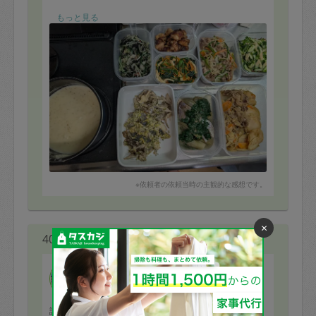
もっと見る
※依頼者の依頼当時の主観的な感想です。
×
40代 女性より
nao**
評価：