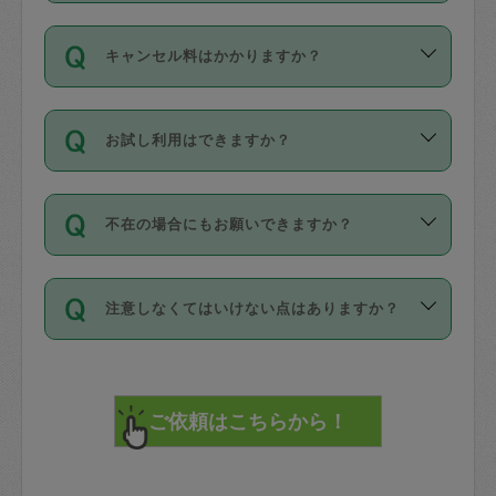
適用されます。作業範囲は、掃除、洗
ング動画を使ったセルフトレーニングの
登録しています。
となりますので、ご注意ください。
ご依頼は、現在を起点に3日後（72時間
濯、料理、作り置き、整理収納、買い物
のち、タスカジモニター宅にて３時間の
また外国人の方は英語しか話せない方、
キャンセル料はかかりますか？
以降）の日時から受付可能となっていま
です。作業中に物を壊したり、人にけが
現場トライアルを受け、合格したタスカ
日本語も話せる方など様々です。
す。
をさせたりした場合が対象で、補償金額
ジさんが活動されています。
キャンセル料には、以下の2種類がありま
ただし、72時間を切った直前の日程では
は対物1000万円、対人1億円が上限で
バックグラウンドや得意分野はプロフィ
お試し利用はできますか？
す。
タスカジさんへ「募集」をかけることが
す。
※テストセンターの講評は１件目のレビュ
ールに記載していますので、各自の得意
可能です。
ーとして記載されていますので依頼の際
分野を見極めて、目的に合わせてお仕事
「お試し利用」というメニューはありま
万が一損害が発生した場合は、その場の
に参考にしてください。
を依頼してください。
不在の場合にもお願いできますか？
せんが、「一回のみ」依頼を活用するこ
1. 直前キャンセル（定期、スポット契約
写真を撮り、
参考
：
【詳細】タスカジさんの登録に際
とによって、気に入ったタスカジさんを
共通）
タスカジサポートセンターまでご連絡く
して面接や教育は実施していますか？
不在の場合の作業はタスカジさんの同意
見つけることができます。
・タスカジさんのお仕事開始予定時間前
ださい。
注意しなくてはいけない点はありますか？
が必要です。数回の依頼ののち、タスカ
72時間を超える※と、以下のキャンセル
詳細FAQ：
損害賠償保険について教えて
ジさんと依頼者の間で十分な信頼関係が
まず、条件の合う気になるタスカジさ
料が発生します。
ください。
貴重品は紛失の際トラブルの元となるの
できたのち、タスカジさんに依頼してみ
ん、２・３人に「スポット」依頼をして
で、必ず鍵のかかるロッカーや金庫に入
てください。
みてください。
直前キャンセル料：
れて依頼者の責任の元管理するよう心掛
不在時に部屋に入るためにタスカジさん
その後、一番気に入ったタスカジさんに
72時間前〜24時間前＝依頼料金の50%
けてください。
に鍵を預ける必要がありますが、タスカ
「定期（毎週・隔週）」依頼をしてくだ
24時間前～1時間前＝依頼金額の100%
※パスポート、クレジットカード、銀行カ
ジさんが紛失した鍵によって二次的な損
さい。
1時間前〜実施時間＝依頼金額の100%＋