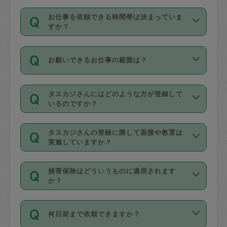
交通費は依頼料金とは別途発生し、依頼
す。
丈夫です。
お仕事を依頼できる時間帯は決まっていま
料金のご請求と合わせてお支払いとなり
定期の最低利用回数は設けていない代わ
デビットカード・プリペイドカード（Vプ
すか？
ます。交通費の金額は「依頼の詳細」に
りに、一定数を超えたキャンセルは有償
リカ、au WALLETなど）
は支払にはご利
時間帯は3種類あります。いずれも１回あ
自動計算で表示されます。
でキャンセルすることが出来ます。
用いただけませんのでご注意ください。
お願いできるお仕事の範囲は？
たり３時間です。
銀行振込や現金払いも対応していませ
（例：毎週定期の場合は３回以上のキャ
ん。
掃除、整理収納、洗濯、買い物、料理、
・ＡＭ ９時～１２時
ンセルが有償（1200円、隔週定期の場合
なお、タスカジさんの交通費も、依頼料
タスカジさんにはどのような方が登録して
作り置きです。タスカジさんによってで
・ＰＭ １３時～１６時
いるのですか？
は２回以上のキャンセルが有償（1200
金のご請求と合わせてお支払いとなりま
きる仕事の範囲が異なりますので、依頼
・夜 １８時～２１時
円））
す。交通費の金額は「依頼の詳細」に自
主婦として長年の家事経験をお持ちの
する前にタスカジさんのプロフィールで
動計算で表示されます。
タスカジさんの登録に際して面接や教育は
方、栄養士・調理師といった資格者で保
確認してください。
開始時間を２時間前後変更することが可
実施していますか？
育園や学校の給食やレストランで料理関
基本的に、高所での作業や危険作業、屋
能です。依頼送信後、個別にタスカジさ
応募の際に、各自事務局との面接と説明
係の専門職に従事されていた方、日本で
外での作業は対象外です。
んにメッセージを送り調整してくださ
損害保険はどういうものに適用されます
を行っています。その後、身分証明書の
すでにハウスキーパーや英語の先生とし
か？
い。ただし、２時間を越えての調整はで
写真提出をしていただいています。外国
てお仕事をしているフィリピン出身の
きません。
依頼者とタスカジさんとの間でタスカジ
人の場合は在留カードで労働許可状況を
方、海外からの留学生、家事が好きな会
万が一、依頼した時間帯と作業時間が１
何日前まで依頼できますか？
を通して成立した作業時間内での作業に
確認しています。タスカジさんトレーニ
社員など様々なバックグラウンドの方が
時間も被らない場合、損害保険の対象外