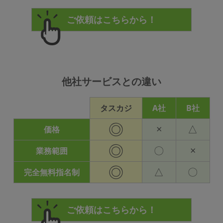
他社サービスとの違い
タスカジ
A社
B社
◎
×
△
価格
◎
〇
×
業務範囲
◎
△
〇
完全無料指名制