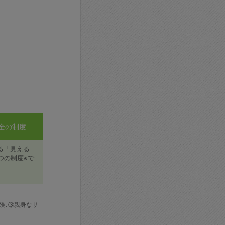
全の制度
る「見える
つの制度※で
険､③親身なサ