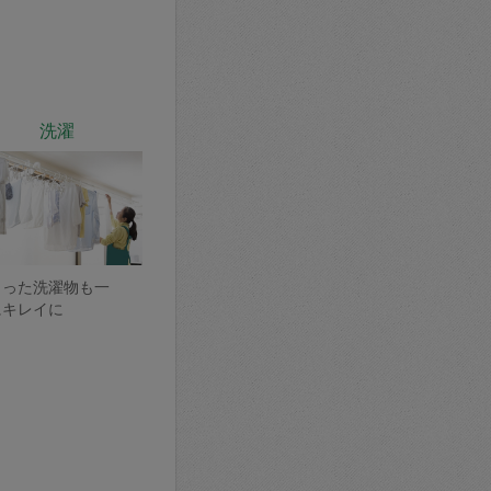
洗濯
まった洗濯物も一
にキレイに