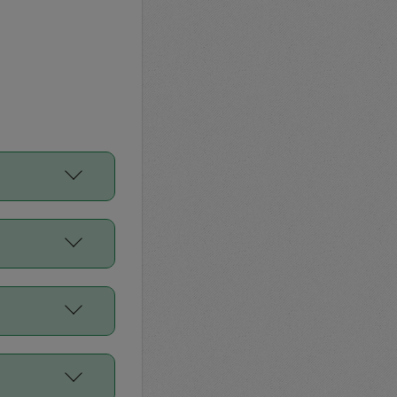
をご利用くださ
前申請すること
平均値、などで
／Diners