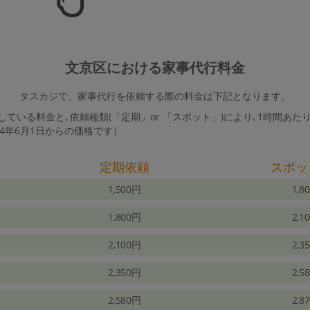
文京区における家事代行料金
タスカジで、家事代行を依頼する際の料金は下記となります。
ている料金と､依頼種類(「定期」or 「スポット」)により､1時間あた
24年6月1日からの価格です）
定期依頼
スポッ
1,500円
1,8
1,800円
2,1
2,100円
2,3
2,350円
2,5
2,580円
2,8