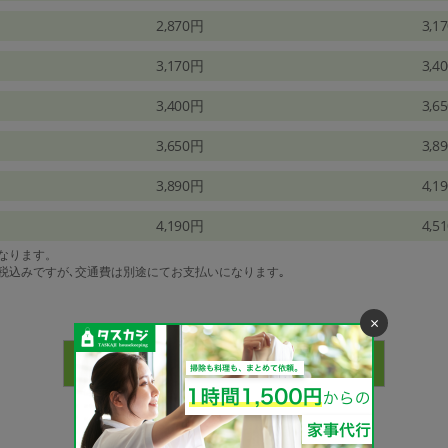
2,870円
3,1
3,170円
3,4
3,400円
3,6
3,650円
3,8
3,890円
4,1
4,190円
4,5
になります。
は税込みですが､交通費は別途にてお支払いになります｡
×