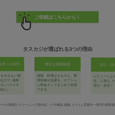
タスカジが選ばれる3つの理由
 1,500円~
豊富な業務範囲
安心・安
者を介さない個
掃除、料理はもちろん、整
レビューによ
なので､価格
理収納や洗濯も、オプショ
化」に加え､3
ル｡ハウスキ
ン料金ナシでまとめて依頼
安心・安全！
給に｡
できる。
パーの3段階スクリーニング(身分証・ビザ確認､面接､テスト)､②最大一億円の損害保