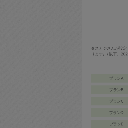
タスカジさんが設定し
ります｡（以下、20
プランA
プランB
プランC
プランD
プランE