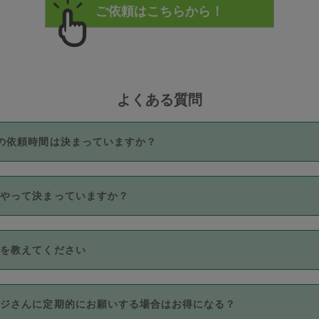
よくある質問
の依頼時間は決まっていますか？
つき3時間固定です。3時間を超えて依頼したい場合は、延長機能
うやって決まっていますか？
をご利用いただくには、タスカジさんに事前に相談し、合意の上事
。なお、3時間を下回っても、値引き等はございません。
価格帯の中からタスカジさん自身が価格を選んで設定しています。
法を教えてください
さんの価格設定には最初は制限があり、レビュー件数、レビューの
定可能な最高額が上がっていく仕組みになっています。
クレジットカード（Visa／Master／JCB／AMERICAN EXPRESS
カジさんに定期的にお願いする場合はお得になる？
のみとなります。