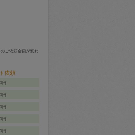
りのご依頼金額が変わ
ト依頼
00円
00円
50円
80円
70円