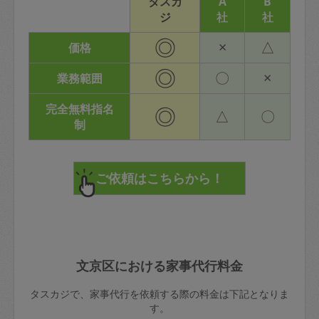
タスカ
A
B
ジ
社
社
◎
×
△
価格
◎
〇
×
業務範囲
完全無料指名
◎
△
〇
制
文京区における家事代行料金
タスカジで、家事代行を依頼する際の料金は下記となりま
す。