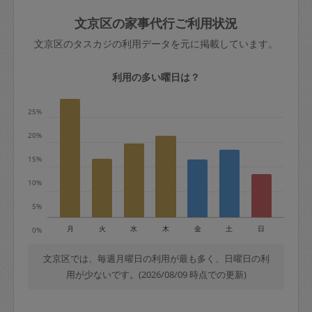
玉、など
きた場合は損害保険の対象外となるので
依頼者不在による当日キャンセル＝依頼
文京区の家事代行ご利用状況
ご注意ください。
金額の100%＋交通費全額
文京区のタスカジの利用データを元に掲載しています。
あわせてこちらも参照ください
：
初めて
利用します。注意しなくてはいけない点
※例：依頼日時／土曜日午前9時開始の場
利用の多い曜日は？
はありますか？
合、水曜日午前9時以降はキャンセル料が
発生
25%
水曜日9時〜金曜日9時まで＝依頼料金の
20%
50%
15%
金曜日9時～土曜日8時まで＝依頼金額の
100%
10%
土曜日8時〜実施時間＝依頼金額の100%
5%
＋交通費全額
月
火
水
木
金
土
日
0%
依頼者不在による当日キャンセル＝依頼
金額の100%＋交通費全額
文京区では、毎週月曜日の利用が最も多く、日曜日の利
用が少ないです。(2026/08/09 時点での更新)
2. 定期契約キャンセル（定期契約のみ）