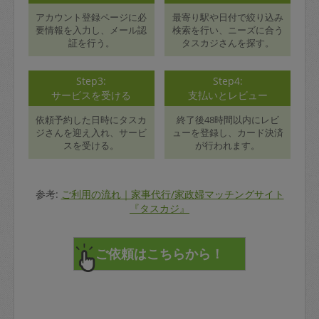
アカウント登録ページに必
最寄り駅や日付で絞り込み
要情報を入力し、メール認
検索を行い、ニーズに合う
証を行う。
タスカジさんを探す。
Step3:
Step4:
サービスを受ける
支払いとレビュー
依頼予約した日時にタスカ
終了後48時間以内にレビ
ジさんを迎え入れ、サービ
ューを登録し、カード決済
スを受ける。
が行われます。
参考:
ご利用の流れ｜家事代行/家政婦マッチングサイト
『タスカジ』