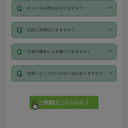
ご依頼は、現在を起点に3日後（72時間
濯、料理、作り置き、整理収納、買い物
のち、タスカジモニター宅にて３時間の
また外国人の方は英語しか話せない方、
キャンセル料はかかりますか？
以降）の日時から受付可能となっていま
です。作業中に物を壊したり、人にけが
現場トライアルを受け、合格したタスカ
日本語も話せる方など様々です。
す。
をさせたりした場合が対象で、補償金額
ジさんが活動されています。
キャンセル料には、以下の2種類がありま
ただし、72時間を切った直前の日程では
は対物1000万円、対人1億円が上限で
バックグラウンドや得意分野はプロフィ
お試し利用はできますか？
す。
タスカジさんへ「募集」をかけることが
す。
※テストセンターの講評は１件目のレビュ
ールに記載していますので、各自の得意
可能です。
ーとして記載されていますので依頼の際
分野を見極めて、目的に合わせてお仕事
「お試し利用」というメニューはありま
万が一損害が発生した場合は、その場の
に参考にしてください。
を依頼してください。
不在の場合にもお願いできますか？
せんが、「一回のみ」依頼を活用するこ
1. 直前キャンセル（定期、スポット契約
写真を撮り、
参考
：
【詳細】タスカジさんの登録に際
とによって、気に入ったタスカジさんを
共通）
タスカジサポートセンターまでご連絡く
して面接や教育は実施していますか？
不在の場合の作業はタスカジさんの同意
見つけることができます。
・タスカジさんのお仕事開始予定時間前
ださい。
注意しなくてはいけない点はありますか？
が必要です。数回の依頼ののち、タスカ
72時間を超える※と、以下のキャンセル
詳細FAQ：
損害賠償保険について教えて
ジさんと依頼者の間で十分な信頼関係が
まず、条件の合う気になるタスカジさ
料が発生します。
ください。
貴重品は紛失の際トラブルの元となるの
できたのち、タスカジさんに依頼してみ
ん、２・３人に「スポット」依頼をして
で、必ず鍵のかかるロッカーや金庫に入
てください。
みてください。
直前キャンセル料：
れて依頼者の責任の元管理するよう心掛
不在時に部屋に入るためにタスカジさん
その後、一番気に入ったタスカジさんに
72時間前〜24時間前＝依頼料金の50%
けてください。
に鍵を預ける必要がありますが、タスカ
「定期（毎週・隔週）」依頼をしてくだ
24時間前～1時間前＝依頼金額の100%
※パスポート、クレジットカード、銀行カ
ジさんが紛失した鍵によって二次的な損
さい。
1時間前〜実施時間＝依頼金額の100%＋
ード、5千円以上のアクセサリー、500円
害（たとえば、第三者の侵入など）が起
交通費全額