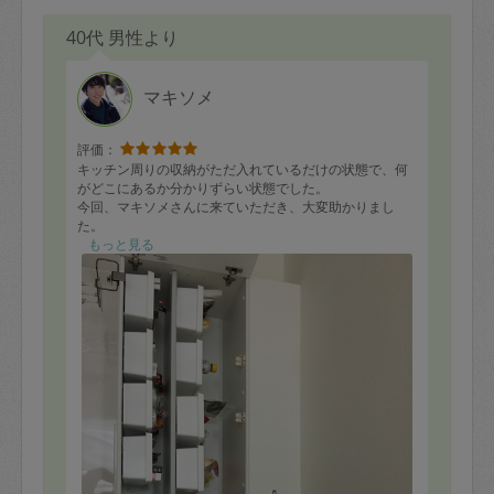
40代 男性より
マキソメ
評価：
キッチン周りの収納がただ入れているだけの状態で、何
がどこにあるか分かりずらい状態でした。
今回、マキソメさんに来ていただき、大変助かりまし
た。
一度キッチン周りの物を全て出して、いる物いらない物
もっと見る
を分別、グループ分けをして頂き、収納しました。
入れ方も自分では思いつかなかった事もあり、機会があ
ればまたおねがいしたいです。
写真は一部だけ載せておきます。