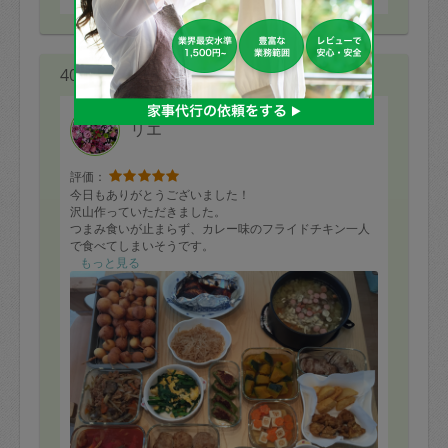
40代 女性より
リエ
評価：
今日もありがとうございました！
沢山作っていただきました。
つまみ食いが止まらず、カレー味のフライドチキン一人
で食べてしまいそうです。
またよろしくお願いします(^^)
もっと見る