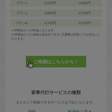
プランI
3,650円
3,890円
プランJ
3,890円
4,190円
プランK
4,190円
4,510円
※1時間あたりの料金になります。
※1時間あたりの金額は税込みですが､交通費は別途にてお支払いに
なります｡
家事代行サービスの種類
タスカジで依頼できるサービスは下記となります。
掃除
料理作り置き