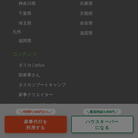
神奈川県
兵庫県
千葉県
京都府
埼玉県
奈良県
九州
滋賀県
福岡県
コンテンツ
タスカジplus
助家事さん
タスカジブートキャンプ
家事クリエイター
ソーシャルメディア
＼1時間1,500円から／
＼最高時給3,000円／
家事代行を
ハウスキーパー
利用する
になる