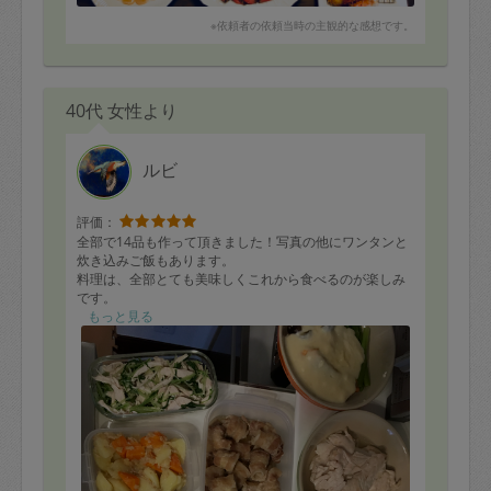
まい申し訳なかったのですが、快く作業して下さり感謝
※依頼者の依頼当時の主観的な感想です。
です。ありがとうございました！
40代 女性より
ルビ
評価：
全部で14品も作って頂きました！写真の他にワンタンと
炊き込みご飯もあります。
料理は、全部とても美味しくこれから食べるのが楽しみ
です。
2歳の子供とペットの犬にも優しく接していただき、料理
もっと見る
の知識も豊富な方で、とても楽しい3時間を過ごさせても
らいました。
またぜひお願いします。ありがとうございました。