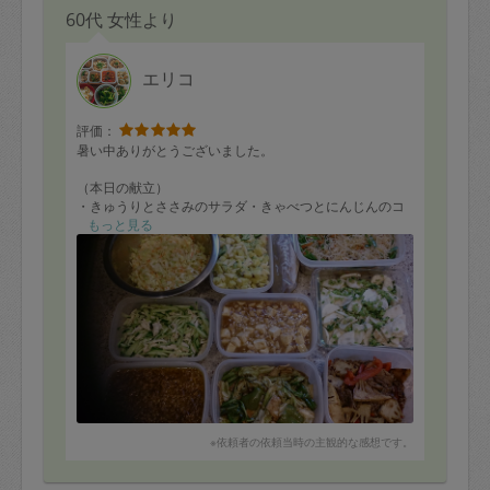
60代 女性より
エリコ
評価：
暑い中ありがとうございました。
（本日の献立）
・きゅうりとささみのサラダ・きゃべつとにんじんのコ
ールスロー・牛肉とパプリカとたけのこのオイスターソ
もっと見る
ース炒め・さつまいもとりんごときゅうりのサラダ・ビ
ーフン・キーマカレー・鶏胸肉の麻婆豆腐・蒸鶏胸肉・
回鍋肉・かぶのごま酢和え
早速いただいております。どのお料理もとてもおいしい
です。
片付けもきれいにしていただいてありがとうございまし
た。
またよろしくお願いします。
※依頼者の依頼当時の主観的な感想です。