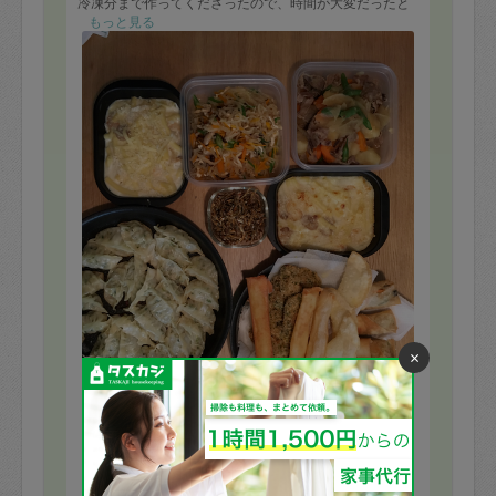
冷凍分まで作ってくださったので、時間が大変だったと
思います。
もっと見る
うちのロースターの余熱が強くて鶏照り焼きはお皿に注
ごうと思っている間に焦げてしまいそちらは写真なしで
す。
その他美味しく頂いたので星5です。
ごちそうさまでした。
×
※依頼者の依頼当時の主観的な感想です。