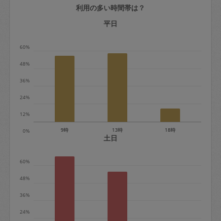
利用の多い時間帯は？
定期契約をキャンセルする場合、毎週定
期は月2回まで隔週定期は月1回までキャ
平日
ンセル料は発生しません。それ以上はキ
60%
ャンセル料が発生します。
48%
定期契約キャンセル料：
36%
・1回につき1,200円※
24%
・詳細ルールは、
こちら
を参照くださ
い。
12%
9時
13時
18時
0%
※キャンセル料金の設定について：
土日
定期依頼1回（3時間）の金額とスポット
60%
1回（3時間）依頼した場合の金額の差額
相当で料金設定されています。
48%
36%
24%