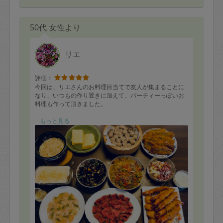
50代 女性より
リエ
評価：
今回は、リエさんのお料理目当てで友人が集まることに
なり、いつもの作り置きに加えて、パーティーっぽいお
料理も作って頂きました。
メニューは、ローストビーフ、ラザニア、ホタテのカル
もっと見る
パッチョ、シュウマイ、フライ3種(エビ・アジ・ホタ
テ)、チャプチェ、スモークベーコンのポテトサラダ、ひ
じきの煮物、だし巻き卵、たけのこ御飯でした。
大好評だったローストビーフはこの量があっという間に
無くなりましたし、特大エビフライと身の厚いアジフラ
イも皆さん絶賛していました。
さすがに大人数でも食べ切れないほどのお料理でした
が、残りは持ち帰りたいという人が続出し、うちの作り
置きはほとんど無くなってしまいました。
リエさんには量的にも時間的にもかなり負担を掛けてし