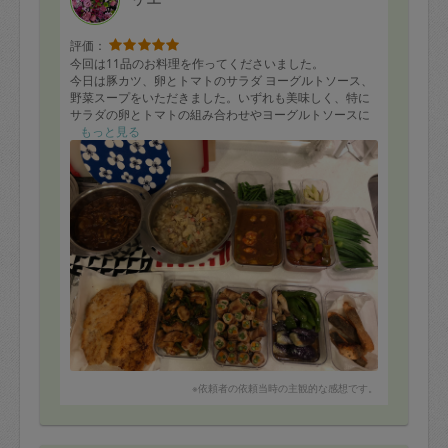
評価：
今回は11品のお料理を作ってくださいました。
今日は豚カツ、卵とトマトのサラダ ヨーグルトソース、
野菜スープをいただきました。いずれも美味しく、特に
サラダの卵とトマトの組み合わせやヨーグルトソースに
感動しました。
もっと見る
今回もありがとうございました。またよろしくお願いい
たします。
※依頼者の依頼当時の主観的な感想です。