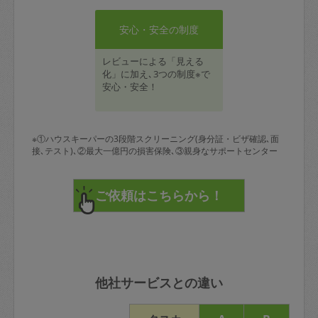
安心・安全の制度
レビューによる「見える
化」に加え､3つの制度※で
安心・安全！
※①ハウスキーパーの3段階スクリーニング(身分証・ビザ確認､面
接､テスト)､②最大一億円の損害保険､③親身なサポートセンター
他社サービスとの違い