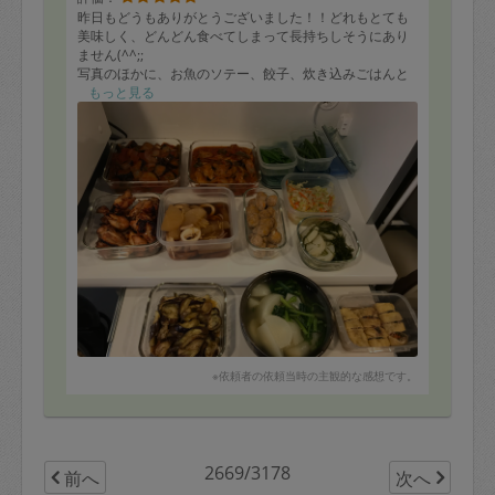
昨日もどうもありがとうございました！！どれもとても
美味しく、どんどん食べてしまって長持ちしそうにあり
ません(^^;;
写真のほかに、お魚のソテー、餃子、炊き込みごはんと
本当にたくさん作ってくださいました。またどうぞよろ
もっと見る
しくお願い致します。
※依頼者の依頼当時の主観的な感想です。
2669/3178
前へ
次へ