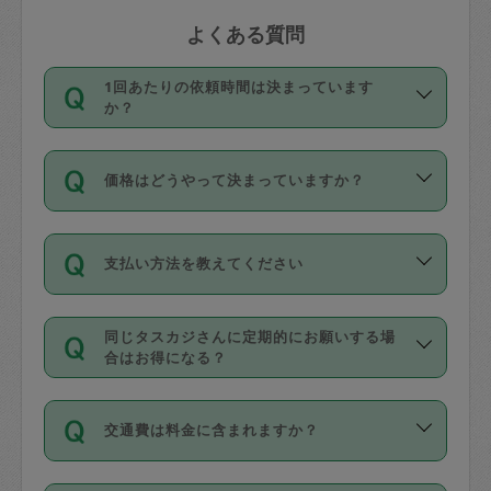
よくある質問
1回あたりの依頼時間は決まっています
か？
依頼1回につき3時間固定です。3時間を
価格はどうやって決まっていますか？
超えて依頼したい場合は、延長機能をご
利用ください。機能をご利用いただくに
11種類の価格帯の中からタスカジさん自
は、タスカジさんに事前に相談し、合意
支払い方法を教えてください
身が価格を選んで設定しています。
の上事前申請することが必要です。な
タスカジさんの価格設定には最初は制限
お、3時間を下回っても、値引き等はござ
お支払方法はクレジットカード（Visa／
があり、レビュー件数、レビューの平均
いません。
同じタスカジさんに定期的にお願いする場
Master／JCB／AMERICAN EXPRESS／
値、などで除々に設定可能な最高額が上
合はお得になる？
Diners Club）のみとなります。
がっていく仕組みになっています。
依頼には「スポット」と「定期（毎週｜
カード情報のご登録は、依頼リクエスト
交通費は料金に含まれますか？
隔週）」があり、「定期」の依頼は「ス
を行う際にご入力ください。プロフィー
ポット」よりお得な料金でご利用できま
ル登録時にはご入力いただかなくても大
交通費は依頼料金とは別途発生し、依頼