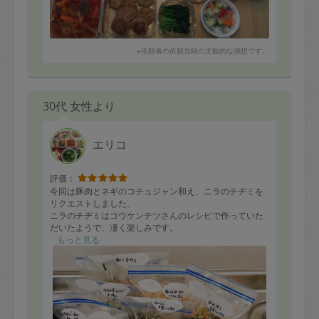
※依頼者の依頼当時の主観的な感想です。
30代 女性より
エリコ
評価：
今回は豚肉とネギのコチュジャン和え、ニラのチヂミを
リクエストしました。
ニラのチヂミはコウケンテツさんのレシピで作っていた
だいたようで、凄く楽しみです。
もっと見る
それ以外にも、写真にあげたように
肉じゃが、ビシソワーズ、豚シャブと新玉ねぎの梅かつ
お和え、豚ニラ辛いため、ピーマンの黒ゴマ和え、豚肉
と豆苗の炒め物を作っていただきました。
毎日少しずつ食べさせていただきます。