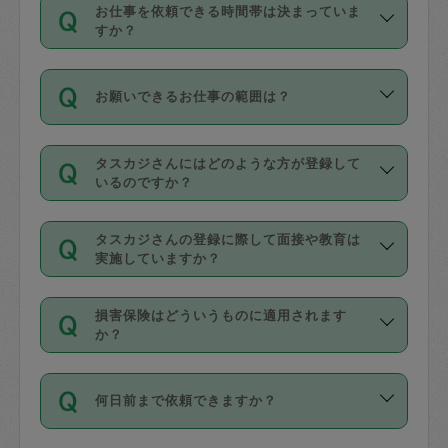
す。
丈夫です。
お仕事を依頼できる時間帯は決まっていま
料金のご請求と合わせてお支払いとなり
定期の最低利用回数は設けていない代わ
デビットカード・プリペイドカード（Vプ
すか？
ます。交通費の金額は「依頼の詳細」に
りに、一定数を超えたキャンセルは有償
リカ、au WALLETなど）
は支払にはご利
時間帯は3種類あります。いずれも１回あ
自動計算で表示されます。
でキャンセルすることが出来ます。
用いただけませんのでご注意ください。
お願いできるお仕事の範囲は？
たり３時間です。
銀行振込や現金払いも対応していませ
（例：毎週定期の場合は３回以上のキャ
ん。
掃除、整理収納、洗濯、買い物、料理、
・ＡＭ ９時～１２時
ンセルが有償（1200円、隔週定期の場合
なお、タスカジさんの交通費も、依頼料
タスカジさんにはどのような方が登録して
作り置きです。タスカジさんによってで
・ＰＭ １３時～１６時
いるのですか？
は２回以上のキャンセルが有償（1200
金のご請求と合わせてお支払いとなりま
きる仕事の範囲が異なりますので、依頼
・夜 １８時～２１時
円））
す。交通費の金額は「依頼の詳細」に自
主婦として長年の家事経験をお持ちの
する前にタスカジさんのプロフィールで
動計算で表示されます。
タスカジさんの登録に際して面接や教育は
方、栄養士・調理師といった資格者で保
確認してください。
開始時間を２時間前後変更することが可
実施していますか？
育園や学校の給食やレストランで料理関
基本的に、高所での作業や危険作業、屋
能です。依頼送信後、個別にタスカジさ
応募の際に、各自事務局との面接と説明
係の専門職に従事されていた方、日本で
外での作業は対象外です。
んにメッセージを送り調整してくださ
損害保険はどういうものに適用されます
を行っています。その後、身分証明書の
すでにハウスキーパーや英語の先生とし
か？
い。ただし、２時間を越えての調整はで
写真提出をしていただいています。外国
てお仕事をしているフィリピン出身の
きません。
依頼者とタスカジさんとの間でタスカジ
人の場合は在留カードで労働許可状況を
方、海外からの留学生、家事が好きな会
万が一、依頼した時間帯と作業時間が１
何日前まで依頼できますか？
を通して成立した作業時間内での作業に
確認しています。タスカジさんトレーニ
社員など様々なバックグラウンドの方が
時間も被らない場合、損害保険の対象外
適用されます。作業範囲は、掃除、洗
ング動画を使ったセルフトレーニングの
登録しています。
となりますので、ご注意ください。