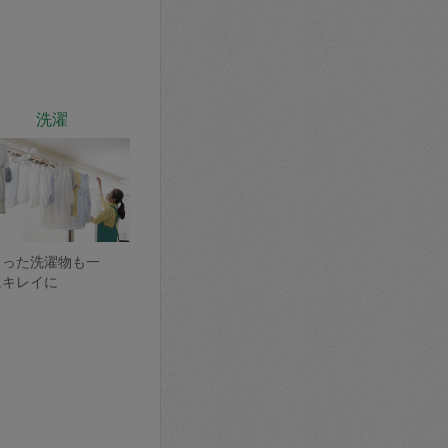
洗濯
まった洗濯物も一
にキレイに