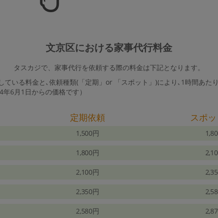
文京区における家事代行料金
タスカジで、家事代行を依頼する際の料金は下記となります。
ている料金と､依頼種類(「定期」or 「スポット」)により､1時間あた
24年6月1日からの価格です）
定期依頼
スポッ
1,500円
1,8
1,800円
2,1
2,100円
2,3
2,350円
2,5
2,580円
2,8