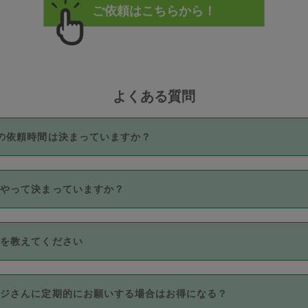
よくある質問
の依頼時間は決まっていますか？
つき3時間固定です。3時間を超えて依頼したい場合は、延長機能
うやって決まっていますか？
をご利用いただくには、タスカジさんに事前に相談し、合意の上事
。なお、3時間を下回っても、値引き等はございません。
価格帯の中からタスカジさん自身が価格を選んで設定しています。
法を教えてください
さんの価格設定には最初は制限があり、レビュー件数、レビューの
定可能な最高額が上がっていく仕組みになっています。
クレジットカード（Visa／Master／JCB／AMERICAN EXPRESS
カジさんに定期的にお願いする場合はお得になる？
のみとなります。