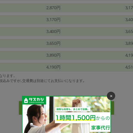
2,870円
3,1
3,170円
3,4
3,400円
3,6
3,650円
3,8
3,890円
4,1
4,190円
4,5
になります。
は税込みですが､交通費は別途にてお支払いになります｡
×