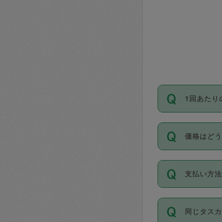
1回あたり
依頼1回に
価格はど
い。機能
が必要です
11種類の
支払い方
タスカジ
除々に設
お支払方法は
同じタス
Club）