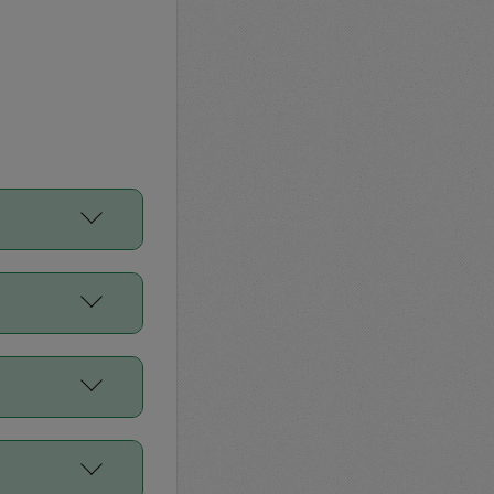
をご利用くださ
前申請すること
平均値、などで
／Diners