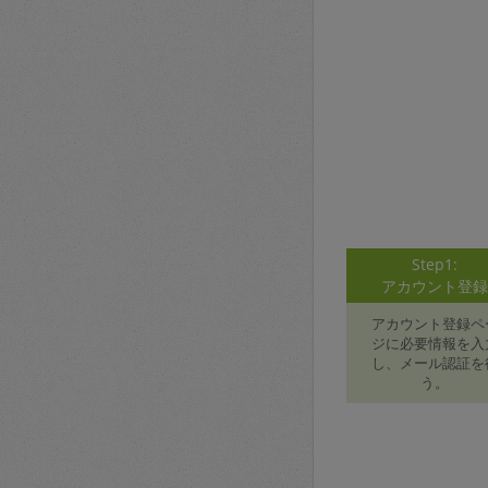
Step1:
アカウント登
アカウント登録ペ
ジに必要情報を入
し、メール認証を
う。