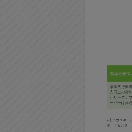
業界最安値水準
家事代行業
人同士の契約
がリーズナブ
ーパーは高時
※①ハウスキー
ポートセンター