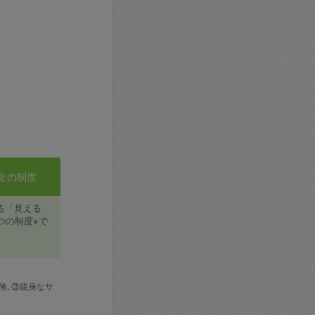
全の制度
る「見える
つの制度※で
険､③親身なサ