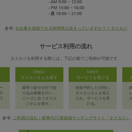
- AM 9:00 ~ 12:00
- PM 13:00 ~ 16:00
- 夜 18:00 ~ 21:00
参考:
お仕事を依頼できる時間帯は決まっていますか？ | タスカジ
サービス利用の流れ
タスカジを利用する際には、下記の順でご依頼が可能です。
Step2:
Step3:
録
タスカジさんを探す
サービスを受ける
ー
最寄り駅や日付で絞
依頼予約した日時に
力
り込み検索を行い、
タスカジさんを迎え
行
ニーズに合うタスカ
入れ、サービスを受
ジさんを探す。
ける。
参考:
ご利用の流れ｜家事代行/家政婦マッチングサイト『タスカジ』