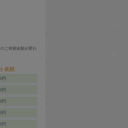
りのご依頼金額が変わ
ト依頼
00円
00円
50円
80円
70円