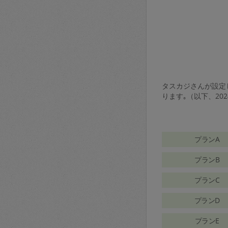
タスカジさんが設定し
ります｡（以下、20
プランA
プランB
プランC
プランD
プランE