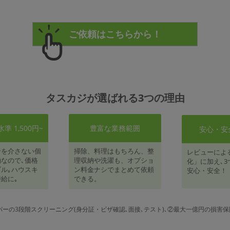
タスカジが選ばれる3つの理由
 1,500円~
豊富な業務範囲
安心・安
者を介さない個
掃除、料理はもちろん、整
レビューによ
なので､価格
理収納や洗濯も、オプショ
化」に加え､3
ル｡ハウスキ
ン料金ナシでまとめて依頼
安心・安全！
給に｡
できる。
パーの3段階スクリーニング(身分証・ビザ確認､面接､テスト)､②最大一億円の損害保