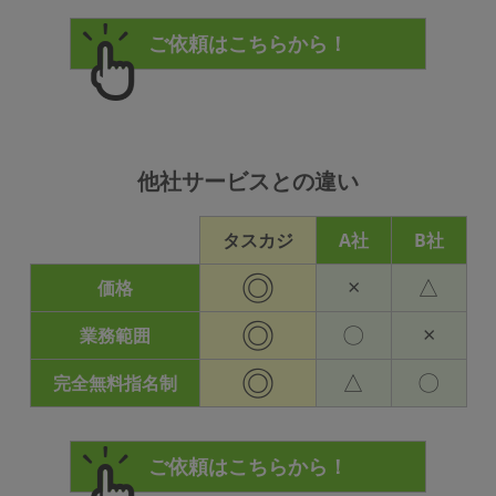
他社サービスとの違い
タスカジ
A社
B社
◎
×
△
価格
◎
〇
×
業務範囲
◎
△
〇
完全無料指名制