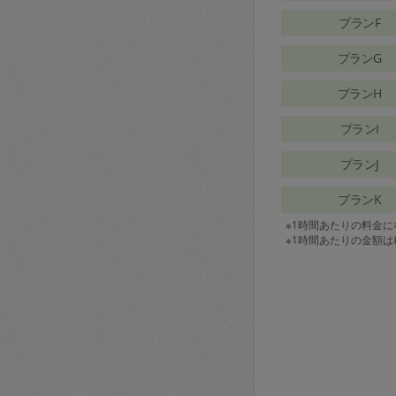
プランF
プランG
プランH
プランI
プランJ
プランK
※1時間あたりの料金
※1時間あたりの金額