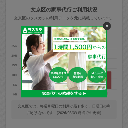
玉、など
きた場合は損害保険の対象外となるので
依頼者不在による当日キャンセル＝依頼
文京区の家事代行ご利用状況
ご注意ください。
金額の100%＋交通費全額
文京区のタスカジの利用データを元に掲載しています。
あわせてこちらも参照ください
：
初めて
×
利用します。注意しなくてはいけない点
※例：依頼日時／土曜日午前9時開始の場
利用の多い曜日は？
はありますか？
合、水曜日午前9時以降はキャンセル料が
発生
25%
水曜日9時〜金曜日9時まで＝依頼料金の
20%
50%
15%
金曜日9時～土曜日8時まで＝依頼金額の
100%
10%
土曜日8時〜実施時間＝依頼金額の100%
5%
＋交通費全額
月
火
水
木
金
土
日
0%
依頼者不在による当日キャンセル＝依頼
金額の100%＋交通費全額
文京区では、毎週月曜日の利用が最も多く、日曜日の利
用が少ないです。(2026/08/09 時点での更新)
2. 定期契約キャンセル（定期契約のみ）