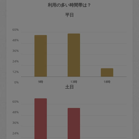
利用の多い時間帯は？
定期契約をキャンセルする場合、毎週定
期は月2回まで隔週定期は月1回までキャ
平日
ンセル料は発生しません。それ以上はキ
60%
ャンセル料が発生します。
48%
定期契約キャンセル料：
36%
・1回につき1,200円※
24%
・詳細ルールは、
こちら
を参照くださ
い。
12%
9時
13時
18時
0%
※キャンセル料金の設定について：
土日
定期依頼1回（3時間）の金額とスポット
60%
1回（3時間）依頼した場合の金額の差額
相当で料金設定されています。
48%
36%
24%