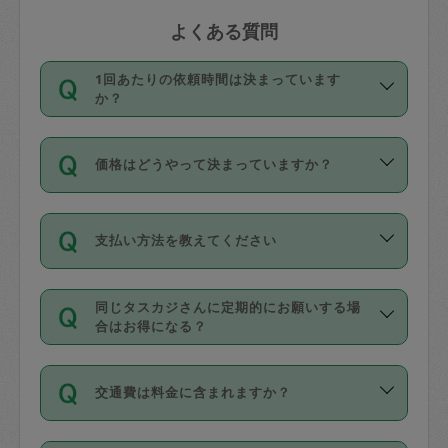
よくある質問
1回あたりの依頼時間は決まっています
か？
依頼1回につき3時間固定です。3時間を
価格はどうやって決まっていますか？
超えて依頼したい場合は、延長機能をご
利用ください。機能をご利用いただくに
11種類の価格帯の中からタスカジさん自
は、タスカジさんに事前に相談し、合意
支払い方法を教えてください
身が価格を選んで設定しています。
の上事前申請することが必要です。な
タスカジさんの価格設定には最初は制限
お、3時間を下回っても、値引き等はござ
お支払方法はクレジットカード（Visa／
があり、レビュー件数、レビューの平均
いません。
同じタスカジさんに定期的にお願いする場
Master／JCB／AMERICAN EXPRESS／
値、などで除々に設定可能な最高額が上
合はお得になる？
Diners Club）のみとなります。
がっていく仕組みになっています。
依頼には「スポット」と「定期（毎週｜
カード情報のご登録は、依頼リクエスト
交通費は料金に含まれますか？
隔週）」があり、「定期」の依頼は「ス
を行う際にご入力ください。プロフィー
ポット」よりお得な料金でご利用できま
ル登録時にはご入力いただかなくても大
交通費は依頼料金とは別途発生し、依頼