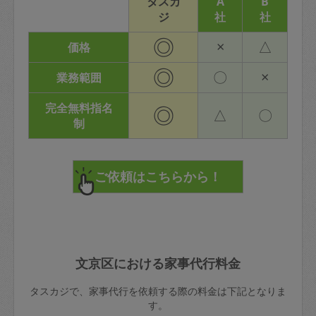
タスカ
A
B
ジ
社
社
◎
×
△
価格
◎
〇
×
業務範囲
完全無料指名
◎
△
〇
制
文京区における家事代行料金
タスカジで、家事代行を依頼する際の料金は下記となりま
す。