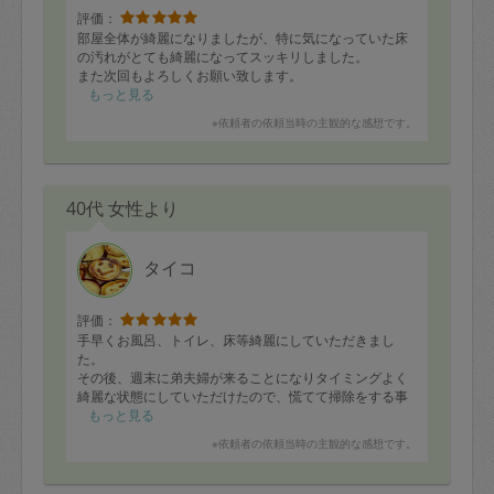
評価：
部屋全体が綺麗になりましたが、特に気になっていた床
の汚れがとても綺麗になってスッキリしました。
また次回もよろしくお願い致します。
もっと見る
※依頼者の依頼当時の主観的な感想です。
40代 女性より
タイコ
評価：
手早くお風呂、トイレ、床等綺麗にしていただきまし
た。
その後、週末に弟夫婦が来ることになりタイミングよく
綺麗な状態にしていただけたので、慌てて掃除をする事
も無くなりとても助かりました☆
もっと見る
毎回、テキパキとお仕事をこなしつつも子供の相手まで
※依頼者の依頼当時の主観的な感想です。
してくださりありがとうございます！