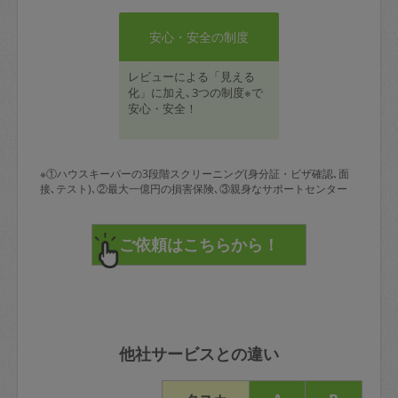
安心・安全の制度
レビューによる「見える
化」に加え､3つの制度※で
安心・安全！
※①ハウスキーパーの3段階スクリーニング(身分証・ビザ確認､面
接､テスト)､②最大一億円の損害保険､③親身なサポートセンター
他社サービスとの違い