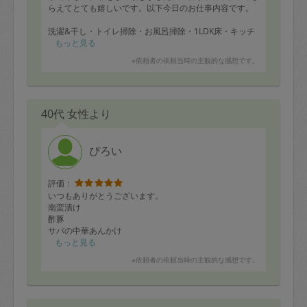
らえてとても嬉しいです。以下今日のお仕事内容です。
洗濯&干し・トイレ掃除・お風呂掃除・1LDK床・キッチ
ン周り・洗い物&食器拭き・洗面・ベッドメイク・窓拭
もっと見る
き・ゴミ捨て・棚のホコリ・郵便局配達対応・テーブル
※依頼者の依頼当時の主観的な感想です。
等かたづけ
40代 女性より
ぴろい
評価：
いつもありがとうございます。
南蛮漬け
酢豚
サバの中華あんかけ
玉子サンド
もっと見る
大学芋など12品作って頂きました。
※依頼者の依頼当時の主観的な感想です。
毎回安定のお味。
とても美味しくいただきました。