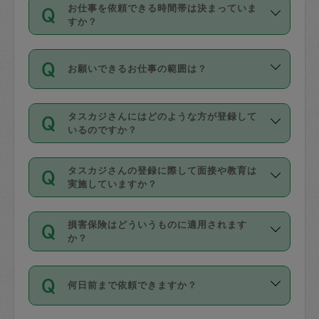
す。
丈夫です。
お仕事を依頼できる時間帯は決まっていま
料金のご請求と合わせてお支払いとなり
定期の最低利用回数は設けていない代わ
デビットカード・プリペイドカード（Vプ
すか？
ます。交通費の金額は「依頼の詳細」に
りに、一定数を超えたキャンセルは有償
リカ、au WALLETなど）
は支払にはご利
時間帯は3種類あります。いずれも１回あ
自動計算で表示されます。
でキャンセルすることが出来ます。
用いただけませんのでご注意ください。
お願いできるお仕事の範囲は？
たり３時間です。
銀行振込や現金払いも対応していませ
（例：毎週定期の場合は３回以上のキャ
ん。
掃除、整理収納、洗濯、買い物、料理、
・ＡＭ ９時～１２時
ンセルが有償（1200円、隔週定期の場合
なお、タスカジさんの交通費も、依頼料
タスカジさんにはどのような方が登録して
作り置きです。タスカジさんによってで
・ＰＭ １３時～１６時
いるのですか？
は２回以上のキャンセルが有償（1200
金のご請求と合わせてお支払いとなりま
きる仕事の範囲が異なりますので、依頼
・夜 １８時～２１時
円））
す。交通費の金額は「依頼の詳細」に自
主婦として長年の家事経験をお持ちの
する前にタスカジさんのプロフィールで
動計算で表示されます。
タスカジさんの登録に際して面接や教育は
方、栄養士・調理師といった資格者で保
確認してください。
開始時間を２時間前後変更することが可
実施していますか？
育園や学校の給食やレストランで料理関
基本的に、高所での作業や危険作業、屋
能です。依頼送信後、個別にタスカジさ
応募の際に、各自事務局との面接と説明
係の専門職に従事されていた方、日本で
外での作業は対象外です。
んにメッセージを送り調整してくださ
損害保険はどういうものに適用されます
を行っています。その後、身分証明書の
すでにハウスキーパーや英語の先生とし
か？
い。ただし、２時間を越えての調整はで
写真提出をしていただいています。外国
てお仕事をしているフィリピン出身の
きません。
依頼者とタスカジさんとの間でタスカジ
人の場合は在留カードで労働許可状況を
方、海外からの留学生、家事が好きな会
万が一、依頼した時間帯と作業時間が１
何日前まで依頼できますか？
を通して成立した作業時間内での作業に
確認しています。タスカジさんトレーニ
社員など様々なバックグラウンドの方が
時間も被らない場合、損害保険の対象外
適用されます。作業範囲は、掃除、洗
ング動画を使ったセルフトレーニングの
登録しています。
となりますので、ご注意ください。