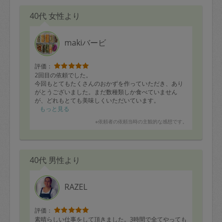
40代 女性より
makiバービ
評価：
2回目の依頼でした。
今回もとてもたくさんのおかずを作っていただき、あり
がとうございました。まだ数種類しか食べていません
が、どれもとても美味しくいただいています。
もっと見る
特に子供にキムパッが人気で、マキさんと入れ違いで帰
※依頼者の依頼当時の主観的な感想です。
ってきたパパが遅い夕飯を取るのと一緒にパクパク食べ
ていました。前回同様ハンバーグも好評です。
また、お料理だけでなく台所も作業開始時よりもきれい
40代 男性より
にしていただきありがとうございました。またどうぞよ
ろしくお願いいたします。
RAZEL
評価：
素晴らしい仕事をして頂きました。3時間で全てやっても