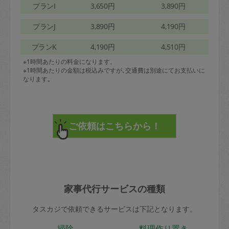
プランI
3,650円
3,890円
プランJ
3,890円
4,190円
プランK
4,190円
4,510円
※1時間あたりの料金になります。
※1時間あたりの金額は税込みですが､交通費は別途にてお支払いに
なります｡
家事代行サービスの種類
タスカジで依頼できるサービスは下記となります。
掃除
料理作り置き