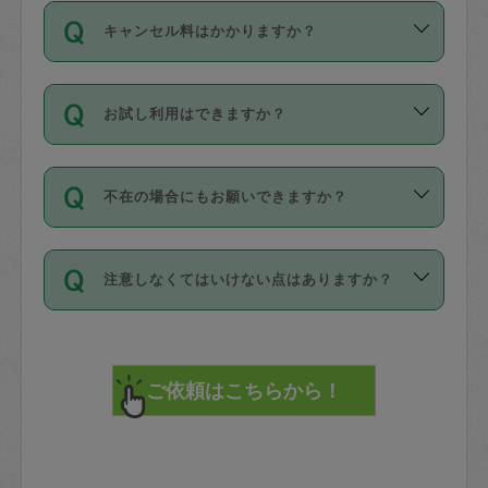
ご依頼は、現在を起点に3日後（72時間
濯、料理、作り置き、整理収納、買い物
のち、タスカジモニター宅にて３時間の
また外国人の方は英語しか話せない方、
キャンセル料はかかりますか？
以降）の日時から受付可能となっていま
です。作業中に物を壊したり、人にけが
現場トライアルを受け、合格したタスカ
日本語も話せる方など様々です。
す。
をさせたりした場合が対象で、補償金額
ジさんが活動されています。
キャンセル料には、以下の2種類がありま
ただし、72時間を切った直前の日程では
は対物1000万円、対人1億円が上限で
バックグラウンドや得意分野はプロフィ
お試し利用はできますか？
す。
タスカジさんへ「募集」をかけることが
す。
※テストセンターの講評は１件目のレビュ
ールに記載していますので、各自の得意
可能です。
ーとして記載されていますので依頼の際
分野を見極めて、目的に合わせてお仕事
「お試し利用」というメニューはありま
万が一損害が発生した場合は、その場の
に参考にしてください。
を依頼してください。
不在の場合にもお願いできますか？
せんが、「一回のみ」依頼を活用するこ
1. 直前キャンセル（定期、スポット契約
写真を撮り、
参考
：
【詳細】タスカジさんの登録に際
とによって、気に入ったタスカジさんを
共通）
タスカジサポートセンターまでご連絡く
して面接や教育は実施していますか？
不在の場合の作業はタスカジさんの同意
見つけることができます。
・タスカジさんのお仕事開始予定時間前
ださい。
注意しなくてはいけない点はありますか？
が必要です。数回の依頼ののち、タスカ
72時間を超える※と、以下のキャンセル
詳細FAQ：
損害賠償保険について教えて
ジさんと依頼者の間で十分な信頼関係が
まず、条件の合う気になるタスカジさ
料が発生します。
ください。
貴重品は紛失の際トラブルの元となるの
できたのち、タスカジさんに依頼してみ
ん、２・３人に「スポット」依頼をして
で、必ず鍵のかかるロッカーや金庫に入
てください。
みてください。
直前キャンセル料：
れて依頼者の責任の元管理するよう心掛
不在時に部屋に入るためにタスカジさん
その後、一番気に入ったタスカジさんに
72時間前〜24時間前＝依頼料金の50%
けてください。
に鍵を預ける必要がありますが、タスカ
「定期（毎週・隔週）」依頼をしてくだ
24時間前～1時間前＝依頼金額の100%
※パスポート、クレジットカード、銀行カ
ジさんが紛失した鍵によって二次的な損
さい。
1時間前〜実施時間＝依頼金額の100%＋
ード、5千円以上のアクセサリー、500円
害（たとえば、第三者の侵入など）が起
交通費全額