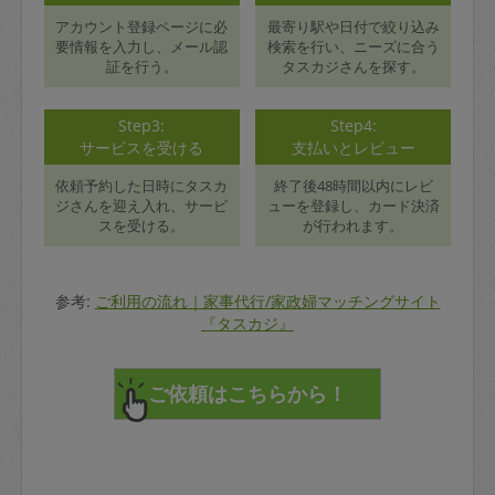
アカウント登録ページに必
最寄り駅や日付で絞り込み
要情報を入力し、メール認
検索を行い、ニーズに合う
証を行う。
タスカジさんを探す。
Step3:
Step4:
サービスを受ける
支払いとレビュー
依頼予約した日時にタスカ
終了後48時間以内にレビ
ジさんを迎え入れ、サービ
ューを登録し、カード決済
スを受ける。
が行われます。
参考:
ご利用の流れ｜家事代行/家政婦マッチングサイト
『タスカジ』