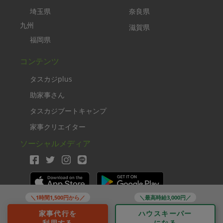
埼玉県
奈良県
九州
滋賀県
福岡県
コンテンツ
タスカジplus
助家事さん
タスカジブートキャンプ
家事クリエイター
ソーシャルメディア
＼1時間1,500円から／
＼最高時給3,000円／
Copyright TASKAJI Inc.
家事代行を
ハウスキーパー
利用する
になる