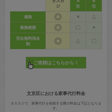
タスカ
A
B
ジ
社
社
◎
×
△
価格
◎
〇
×
業務範囲
完全無料指名
◎
△
〇
制
文京区における家事代行料金
タスカジで、家事代行を依頼する際の料金は下記となりま
す。