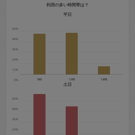
利用の多い時間帯は？
定期契約をキャンセルする場合、毎週定
期は月2回まで隔週定期は月1回までキャ
平日
ンセル料は発生しません。それ以上はキ
60%
ャンセル料が発生します。
48%
定期契約キャンセル料：
36%
・1回につき1,200円※
24%
・詳細ルールは、
こちら
を参照くださ
い。
12%
9時
13時
18時
0%
※キャンセル料金の設定について：
土日
定期依頼1回（3時間）の金額とスポット
60%
1回（3時間）依頼した場合の金額の差額
相当で料金設定されています。
48%
36%
24%