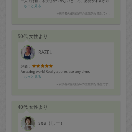
一人では捨てる決心がつかないところ、必要か不要か対
話をしながら、背中を押していただいてスッキリしまし
もっと見る
た。
※依頼者の依頼当時の主観的な感想です。
また、優先順位も明確にしてくださり、時間内に収まり
きらなかった衣類、書類、思い出の品々については、整
理のための考え方、進め方を教えてくださり参考になり
ました。オススメの収納やハンガーもアドバイス頂いた
50代 女性より
ので、残りは少し自分で頑張ってみようと思います。そ
して、手が足りないことや、またモノで溢れることがあ
ったらぜひお願いしたいなと思いました。ありがとうご
ざいます！
RAZEL
評価：
Amazing work! Really appreciate any time.
もっと見る
※依頼者の依頼当時の主観的な感想です。
40代 女性より
sea（しー）