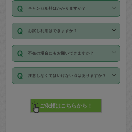
ご依頼は、現在を起点に3日後（72時間
濯、料理、作り置き、整理収納、買い物
のち、タスカジモニター宅にて３時間の
また外国人の方は英語しか話せない方、
キャンセル料はかかりますか？
以降）の日時から受付可能となっていま
です。作業中に物を壊したり、人にけが
現場トライアルを受け、合格したタスカ
日本語も話せる方など様々です。
す。
をさせたりした場合が対象で、補償金額
ジさんが活動されています。
キャンセル料には、以下の2種類がありま
ただし、72時間を切った直前の日程では
は対物1000万円、対人1億円が上限で
バックグラウンドや得意分野はプロフィ
お試し利用はできますか？
す。
タスカジさんへ「募集」をかけることが
す。
※テストセンターの講評は１件目のレビュ
ールに記載していますので、各自の得意
可能です。
ーとして記載されていますので依頼の際
分野を見極めて、目的に合わせてお仕事
「お試し利用」というメニューはありま
万が一損害が発生した場合は、その場の
に参考にしてください。
を依頼してください。
不在の場合にもお願いできますか？
せんが、「一回のみ」依頼を活用するこ
1. 直前キャンセル（定期、スポット契約
写真を撮り、
参考
：
【詳細】タスカジさんの登録に際
とによって、気に入ったタスカジさんを
共通）
タスカジサポートセンターまでご連絡く
して面接や教育は実施していますか？
不在の場合の作業はタスカジさんの同意
見つけることができます。
・タスカジさんのお仕事開始予定時間前
ださい。
注意しなくてはいけない点はありますか？
が必要です。数回の依頼ののち、タスカ
72時間を超える※と、以下のキャンセル
詳細FAQ：
損害賠償保険について教えて
ジさんと依頼者の間で十分な信頼関係が
まず、条件の合う気になるタスカジさ
料が発生します。
ください。
貴重品は紛失の際トラブルの元となるの
できたのち、タスカジさんに依頼してみ
ん、２・３人に「スポット」依頼をして
で、必ず鍵のかかるロッカーや金庫に入
てください。
みてください。
直前キャンセル料：
れて依頼者の責任の元管理するよう心掛
不在時に部屋に入るためにタスカジさん
その後、一番気に入ったタスカジさんに
72時間前〜24時間前＝依頼料金の50%
けてください。
に鍵を預ける必要がありますが、タスカ
「定期（毎週・隔週）」依頼をしてくだ
24時間前～1時間前＝依頼金額の100%
※パスポート、クレジットカード、銀行カ
ジさんが紛失した鍵によって二次的な損
さい。
1時間前〜実施時間＝依頼金額の100%＋
ード、5千円以上のアクセサリー、500円
害（たとえば、第三者の侵入など）が起
交通費全額