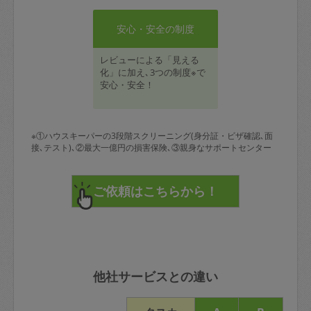
安心・安全の制度
レビューによる「見える
化」に加え､3つの制度※で
安心・安全！
※①ハウスキーパーの3段階スクリーニング(身分証・ビザ確認､面
接､テスト)､②最大一億円の損害保険､③親身なサポートセンター
他社サービスとの違い