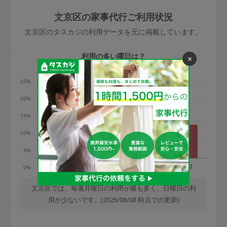
玉、など
きた場合は損害保険の対象外となるので
依頼者不在による当日キャンセル＝依頼
文京区の家事代行ご利用状況
ご注意ください。
金額の100%＋交通費全額
文京区のタスカジの利用データを元に掲載しています。
あわせてこちらも参照ください
：
初めて
利用します。注意しなくてはいけない点
※例：依頼日時／土曜日午前9時開始の場
利用の多い曜日は？
×
はありますか？
合、水曜日午前9時以降はキャンセル料が
発生
25%
水曜日9時〜金曜日9時まで＝依頼料金の
20%
50%
15%
金曜日9時～土曜日8時まで＝依頼金額の
100%
10%
土曜日8時〜実施時間＝依頼金額の100%
5%
＋交通費全額
月
火
水
木
金
土
日
0%
依頼者不在による当日キャンセル＝依頼
金額の100%＋交通費全額
文京区では、毎週月曜日の利用が最も多く、日曜日の利
用が少ないです。(2026/08/08 時点での更新)
2. 定期契約キャンセル（定期契約のみ）