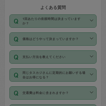
よくある質問
1回あたりの依頼時間は決まっています
か？
依頼1回につき3時間固定です。3時間を
価格はどうやって決まっていますか？
超えて依頼したい場合は、延長機能をご
利用ください。機能をご利用いただくに
11種類の価格帯の中からタスカジさん自
は、タスカジさんに事前に相談し、合意
支払い方法を教えてください
身が価格を選んで設定しています。
の上事前申請することが必要です。な
タスカジさんの価格設定には最初は制限
お、3時間を下回っても、値引き等はござ
お支払方法はクレジットカード（Visa／
があり、レビュー件数、レビューの平均
いません。
同じタスカジさんに定期的にお願いする場
Master／JCB／AMERICAN EXPRESS／
値、などで除々に設定可能な最高額が上
合はお得になる？
Diners Club）のみとなります。
がっていく仕組みになっています。
依頼には「スポット」と「定期（毎週｜
カード情報のご登録は、依頼リクエスト
交通費は料金に含まれますか？
隔週）」があり、「定期」の依頼は「ス
を行う際にご入力ください。プロフィー
ポット」よりお得な料金でご利用できま
ル登録時にはご入力いただかなくても大
交通費は依頼料金とは別途発生し、依頼