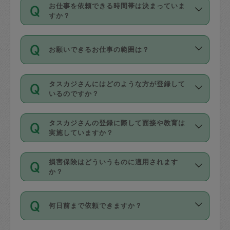
す。
丈夫です。
お仕事を依頼できる時間帯は決まっていま
料金のご請求と合わせてお支払いとなり
定期の最低利用回数は設けていない代わ
デビットカード・プリペイドカード（Vプ
すか？
ます。交通費の金額は「依頼の詳細」に
りに、一定数を超えたキャンセルは有償
リカ、au WALLETなど）
は支払にはご利
時間帯は3種類あります。いずれも１回あ
自動計算で表示されます。
でキャンセルすることが出来ます。
用いただけませんのでご注意ください。
お願いできるお仕事の範囲は？
たり３時間です。
銀行振込や現金払いも対応していませ
（例：毎週定期の場合は３回以上のキャ
ん。
掃除、整理収納、洗濯、買い物、料理、
・ＡＭ ９時～１２時
ンセルが有償（1200円、隔週定期の場合
なお、タスカジさんの交通費も、依頼料
タスカジさんにはどのような方が登録して
作り置きです。タスカジさんによってで
・ＰＭ １３時～１６時
いるのですか？
は２回以上のキャンセルが有償（1200
金のご請求と合わせてお支払いとなりま
きる仕事の範囲が異なりますので、依頼
・夜 １８時～２１時
円））
す。交通費の金額は「依頼の詳細」に自
主婦として長年の家事経験をお持ちの
する前にタスカジさんのプロフィールで
動計算で表示されます。
タスカジさんの登録に際して面接や教育は
方、栄養士・調理師といった資格者で保
確認してください。
開始時間を２時間前後変更することが可
実施していますか？
育園や学校の給食やレストランで料理関
基本的に、高所での作業や危険作業、屋
能です。依頼送信後、個別にタスカジさ
応募の際に、各自事務局との面接と説明
係の専門職に従事されていた方、日本で
外での作業は対象外です。
んにメッセージを送り調整してくださ
損害保険はどういうものに適用されます
を行っています。その後、身分証明書の
すでにハウスキーパーや英語の先生とし
か？
い。ただし、２時間を越えての調整はで
写真提出をしていただいています。外国
てお仕事をしているフィリピン出身の
きません。
依頼者とタスカジさんとの間でタスカジ
人の場合は在留カードで労働許可状況を
方、海外からの留学生、家事が好きな会
万が一、依頼した時間帯と作業時間が１
何日前まで依頼できますか？
を通して成立した作業時間内での作業に
確認しています。タスカジさんトレーニ
社員など様々なバックグラウンドの方が
時間も被らない場合、損害保険の対象外
適用されます。作業範囲は、掃除、洗
ング動画を使ったセルフトレーニングの
登録しています。
となりますので、ご注意ください。