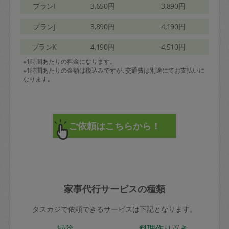
プランI
3,650円
3,890円
プランJ
3,890円
4,190円
プランK
4,190円
4,510円
※1時間あたりの料金になります。
※1時間あたりの金額は税込みですが､交通費は別途にてお支払いに
なります｡
家事代行サービスの種類
タスカジで依頼できるサービスは下記となります。
掃除
料理作り置き