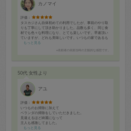
カノマイ
評価：
タスカジさん自体初めての利用でしたが、事前のやり取
りも丁寧にして頂き助かりました。品数も多く、同じ食
材でも色々な料理になり、とても楽しいです。早速頂い
ていますが、どれも美味しいです。いつもの家であるも
のでこんなに立派なものができるとは！まんねりご飯の
もっと見る
打破にもなり家族も喜びます！片付けまできれいにあり
※依頼者の依頼当時の主観的な感想です。
がとうございました。またお願い致します。
50代 女性より
アユ
評価：
いつものお掃除に加えて
ベランダの掃除をしていただきました。
見違えるほど綺麗になって
主人も感激してました。
もっと見る