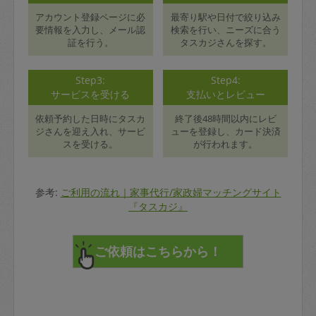
アカウント登録ページに必
最寄り駅や日付で絞り込み
要情報を入力し、メール認
検索を行い、ニーズに合う
証を行う。
タスカジさんを探す。
Step3:
Step4:
サービスを受ける
支払いとレビュー
依頼予約した日時にタスカ
終了後48時間以内にレビ
ジさんを迎え入れ、サービ
ューを登録し、カード決済
スを受ける。
が行われます。
参考:
ご利用の流れ｜家事代行/家政婦マッチングサイト
『タスカジ』