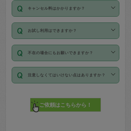
ご依頼は、現在を起点に3日後（72時間
濯、料理、作り置き、整理収納、買い物
のち、タスカジモニター宅にて３時間の
また外国人の方は英語しか話せない方、
キャンセル料はかかりますか？
以降）の日時から受付可能となっていま
です。作業中に物を壊したり、人にけが
現場トライアルを受け、合格したタスカ
日本語も話せる方など様々です。
す。
をさせたりした場合が対象で、補償金額
ジさんが活動されています。
キャンセル料には、以下の2種類がありま
ただし、72時間を切った直前の日程では
は対物1000万円、対人1億円が上限で
バックグラウンドや得意分野はプロフィ
お試し利用はできますか？
す。
タスカジさんへ「募集」をかけることが
す。
※テストセンターの講評は１件目のレビュ
ールに記載していますので、各自の得意
可能です。
ーとして記載されていますので依頼の際
分野を見極めて、目的に合わせてお仕事
「お試し利用」というメニューはありま
万が一損害が発生した場合は、その場の
に参考にしてください。
を依頼してください。
不在の場合にもお願いできますか？
せんが、「一回のみ」依頼を活用するこ
1. 直前キャンセル（定期、スポット契約
写真を撮り、
参考
：
【詳細】タスカジさんの登録に際
とによって、気に入ったタスカジさんを
共通）
タスカジサポートセンターまでご連絡く
して面接や教育は実施していますか？
不在の場合の作業はタスカジさんの同意
見つけることができます。
・タスカジさんのお仕事開始予定時間前
ださい。
注意しなくてはいけない点はありますか？
が必要です。数回の依頼ののち、タスカ
72時間を超える※と、以下のキャンセル
詳細FAQ：
損害賠償保険について教えて
ジさんと依頼者の間で十分な信頼関係が
まず、条件の合う気になるタスカジさ
料が発生します。
ください。
貴重品は紛失の際トラブルの元となるの
できたのち、タスカジさんに依頼してみ
ん、２・３人に「スポット」依頼をして
で、必ず鍵のかかるロッカーや金庫に入
てください。
みてください。
直前キャンセル料：
れて依頼者の責任の元管理するよう心掛
不在時に部屋に入るためにタスカジさん
その後、一番気に入ったタスカジさんに
72時間前〜24時間前＝依頼料金の50%
けてください。
に鍵を預ける必要がありますが、タスカ
「定期（毎週・隔週）」依頼をしてくだ
24時間前～1時間前＝依頼金額の100%
※パスポート、クレジットカード、銀行カ
ジさんが紛失した鍵によって二次的な損
さい。
1時間前〜実施時間＝依頼金額の100%＋
ード、5千円以上のアクセサリー、500円
害（たとえば、第三者の侵入など）が起
交通費全額