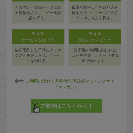
アカウント登録ページに必
最寄り駅や日付で絞り込み
要情報を入力し、メール認
検索を行い、ニーズに合う
証を行う。
タスカジさんを探す。
Step3:
Step4:
サービスを受ける
支払いとレビュー
依頼予約した日時にタスカ
終了後48時間以内にレビ
ジさんを迎え入れ、サービ
ューを登録し、カード決済
スを受ける。
が行われます。
参考:
ご利用の流れ｜家事代行/家政婦マッチングサイト
『タスカジ』