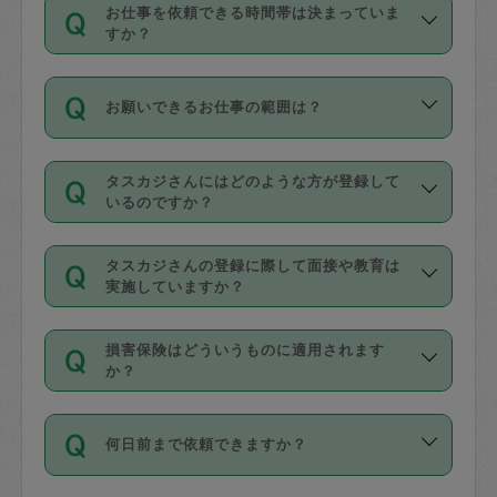
す。
丈夫です。
お仕事を依頼できる時間帯は決まっていま
料金のご請求と合わせてお支払いとなり
定期の最低利用回数は設けていない代わ
デビットカード・プリペイドカード（Vプ
すか？
ます。交通費の金額は「依頼の詳細」に
りに、一定数を超えたキャンセルは有償
リカ、au WALLETなど）
は支払にはご利
時間帯は3種類あります。いずれも１回あ
自動計算で表示されます。
でキャンセルすることが出来ます。
用いただけませんのでご注意ください。
お願いできるお仕事の範囲は？
たり３時間です。
銀行振込や現金払いも対応していませ
（例：毎週定期の場合は３回以上のキャ
ん。
掃除、整理収納、洗濯、買い物、料理、
・ＡＭ ９時～１２時
ンセルが有償（1200円、隔週定期の場合
なお、タスカジさんの交通費も、依頼料
タスカジさんにはどのような方が登録して
作り置きです。タスカジさんによってで
・ＰＭ １３時～１６時
いるのですか？
は２回以上のキャンセルが有償（1200
金のご請求と合わせてお支払いとなりま
きる仕事の範囲が異なりますので、依頼
・夜 １８時～２１時
円））
す。交通費の金額は「依頼の詳細」に自
主婦として長年の家事経験をお持ちの
する前にタスカジさんのプロフィールで
動計算で表示されます。
タスカジさんの登録に際して面接や教育は
方、栄養士・調理師といった資格者で保
確認してください。
開始時間を２時間前後変更することが可
実施していますか？
育園や学校の給食やレストランで料理関
基本的に、高所での作業や危険作業、屋
能です。依頼送信後、個別にタスカジさ
応募の際に、各自事務局との面接と説明
係の専門職に従事されていた方、日本で
外での作業は対象外です。
んにメッセージを送り調整してくださ
損害保険はどういうものに適用されます
を行っています。その後、身分証明書の
すでにハウスキーパーや英語の先生とし
か？
い。ただし、２時間を越えての調整はで
写真提出をしていただいています。外国
てお仕事をしているフィリピン出身の
きません。
依頼者とタスカジさんとの間でタスカジ
人の場合は在留カードで労働許可状況を
方、海外からの留学生、家事が好きな会
万が一、依頼した時間帯と作業時間が１
何日前まで依頼できますか？
を通して成立した作業時間内での作業に
確認しています。タスカジさんトレーニ
社員など様々なバックグラウンドの方が
時間も被らない場合、損害保険の対象外
適用されます。作業範囲は、掃除、洗
ング動画を使ったセルフトレーニングの
登録しています。
となりますので、ご注意ください。