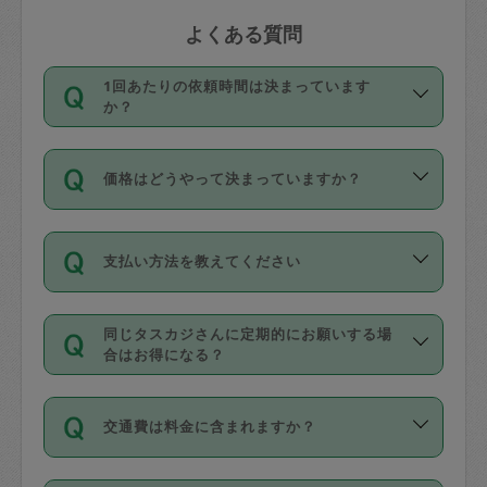
よくある質問
1回あたりの依頼時間は決まっています
か？
依頼1回につき3時間固定です。3時間を
価格はどうやって決まっていますか？
超えて依頼したい場合は、延長機能をご
利用ください。機能をご利用いただくに
11種類の価格帯の中からタスカジさん自
は、タスカジさんに事前に相談し、合意
支払い方法を教えてください
身が価格を選んで設定しています。
の上事前申請することが必要です。な
タスカジさんの価格設定には最初は制限
お、3時間を下回っても、値引き等はござ
お支払方法はクレジットカード（Visa／
があり、レビュー件数、レビューの平均
いません。
同じタスカジさんに定期的にお願いする場
Master／JCB／AMERICAN EXPRESS／
値、などで除々に設定可能な最高額が上
合はお得になる？
Diners Club）のみとなります。
がっていく仕組みになっています。
依頼には「スポット」と「定期（毎週｜
カード情報のご登録は、依頼リクエスト
交通費は料金に含まれますか？
隔週）」があり、「定期」の依頼は「ス
を行う際にご入力ください。プロフィー
ポット」よりお得な料金でご利用できま
ル登録時にはご入力いただかなくても大
交通費は依頼料金とは別途発生し、依頼