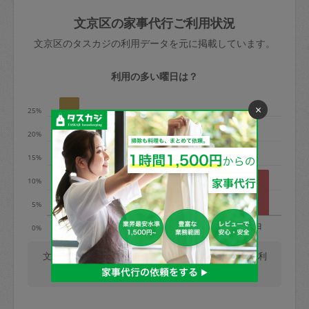
玉、など
きた場合は損害保険の対象外となるので
依頼者不在による当日キャンセル＝依頼
文京区の家事代行ご利用状況
ご注意ください。
金額の100%＋交通費全額
文京区のタスカジの利用データを元に掲載しています。
あわせてこちらも参照ください
：
初めて
利用します。注意しなくてはいけない点
※例：依頼日時／土曜日午前9時開始の場
利用の多い曜日は？
はありますか？
合、水曜日午前9時以降はキャンセル料が
発生
×
25%
水曜日9時〜金曜日9時まで＝依頼料金の
20%
50%
15%
金曜日9時～土曜日8時まで＝依頼金額の
100%
10%
土曜日8時〜実施時間＝依頼金額の100%
5%
＋交通費全額
月
火
水
木
金
土
日
0%
依頼者不在による当日キャンセル＝依頼
金額の100%＋交通費全額
文京区では、毎週月曜日の利用が最も多く、日曜日の利
用が少ないです。(2026/08/08 時点での更新)
2. 定期契約キャンセル（定期契約のみ）