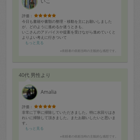
いこ
評価：
今日も書籍や書類の整理・移動を主にお願いしました
が、どのように進めるか迷うときも、
いこさんのアドバイスや提案を受けながら進めていくと
よりよい考えに行きついて
それに向かって邁進していけるため、毎回着実に頭と部
もっと見る
屋の中の整理が進んで助かります。
※依頼者の依頼当時の主観的な感想です。
今年はなかなか動けなくて困っている中、いつもてきぱ
きとサポートいただき本当にありがとうございました。
また新年度もよろしくお願いします！
40代 男性より
Amalia
評価：
非常に丁寧に掃除していただきました。特に水回りはき
れいに掃除して頂きました。またお願いしたいと思いま
す。
もっと見る
※依頼者の依頼当時の主観的な感想です。