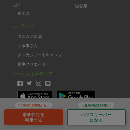
九州
滋賀県
福岡県
コンテンツ
タスカジplus
助家事さん
タスカジブートキャンプ
家事クリエイター
ソーシャルメディア
＼1時間1,500円から／
＼最高時給3,000円／
Copyright TASKAJI Inc.
家事代行を
ハウスキーパー
利用する
になる