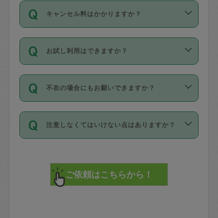
ご依頼は、現在を起点に3日後（72時間
濯、料理、作り置き、整理収納、買い物
のち、タスカジモニター宅にて３時間の
また外国人の方は英語しか話せない方、
キャンセル料はかかりますか？
以降）の日時から受付可能となっていま
です。作業中に物を壊したり、人にけが
現場トライアルを受け、合格したタスカ
日本語も話せる方など様々です。
す。
をさせたりした場合が対象で、補償金額
ジさんが活動されています。
キャンセル料には、以下の2種類がありま
ただし、72時間を切った直前の日程では
は対物1000万円、対人1億円が上限で
バックグラウンドや得意分野はプロフィ
お試し利用はできますか？
す。
タスカジさんへ「募集」をかけることが
す。
※テストセンターの講評は１件目のレビュ
ールに記載していますので、各自の得意
可能です。
ーとして記載されていますので依頼の際
分野を見極めて、目的に合わせてお仕事
「お試し利用」というメニューはありま
万が一損害が発生した場合は、その場の
に参考にしてください。
を依頼してください。
不在の場合にもお願いできますか？
せんが、「一回のみ」依頼を活用するこ
1. 直前キャンセル（定期、スポット契約
写真を撮り、
参考
：
【詳細】タスカジさんの登録に際
とによって、気に入ったタスカジさんを
共通）
タスカジサポートセンターまでご連絡く
して面接や教育は実施していますか？
不在の場合の作業はタスカジさんの同意
見つけることができます。
・タスカジさんのお仕事開始予定時間前
ださい。
注意しなくてはいけない点はありますか？
が必要です。数回の依頼ののち、タスカ
72時間を超える※と、以下のキャンセル
詳細FAQ：
損害賠償保険について教えて
ジさんと依頼者の間で十分な信頼関係が
まず、条件の合う気になるタスカジさ
料が発生します。
ください。
貴重品は紛失の際トラブルの元となるの
できたのち、タスカジさんに依頼してみ
ん、２・３人に「スポット」依頼をして
で、必ず鍵のかかるロッカーや金庫に入
てください。
みてください。
直前キャンセル料：
れて依頼者の責任の元管理するよう心掛
不在時に部屋に入るためにタスカジさん
その後、一番気に入ったタスカジさんに
72時間前〜24時間前＝依頼料金の50%
けてください。
に鍵を預ける必要がありますが、タスカ
「定期（毎週・隔週）」依頼をしてくだ
24時間前～1時間前＝依頼金額の100%
※パスポート、クレジットカード、銀行カ
ジさんが紛失した鍵によって二次的な損
さい。
1時間前〜実施時間＝依頼金額の100%＋
ード、5千円以上のアクセサリー、500円
害（たとえば、第三者の侵入など）が起
交通費全額