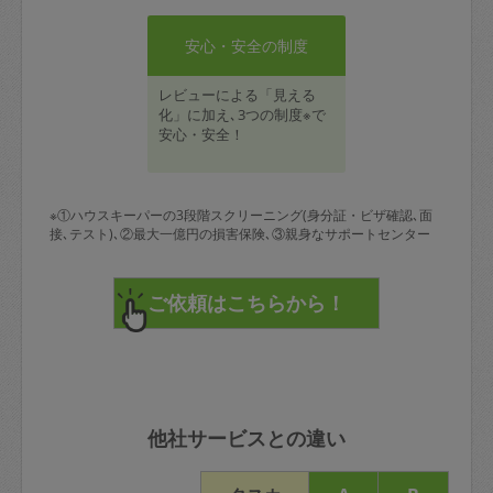
安心・安全の制度
レビューによる「見える
化」に加え､3つの制度※で
安心・安全！
※①ハウスキーパーの3段階スクリーニング(身分証・ビザ確認､面
接､テスト)､②最大一億円の損害保険､③親身なサポートセンター
他社サービスとの違い