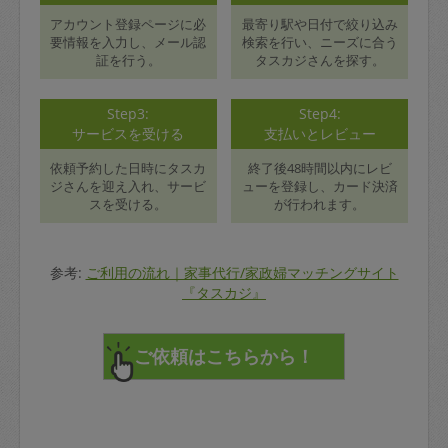
アカウント登録ページに必
最寄り駅や日付で絞り込み
要情報を入力し、メール認
検索を行い、ニーズに合う
証を行う。
タスカジさんを探す。
Step3:
Step4:
サービスを受ける
支払いとレビュー
依頼予約した日時にタスカ
終了後48時間以内にレビ
ジさんを迎え入れ、サービ
ューを登録し、カード決済
スを受ける。
が行われます。
参考:
ご利用の流れ｜家事代行/家政婦マッチングサイト
『タスカジ』