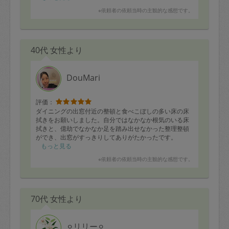
※依頼者の依頼当時の主観的な感想です。
40代 女性より
DouMari
評価：
ダイニングの出窓付近の整頓と食べこぼしの多い床の床
拭きをお願いしました。自分ではなかなか根気のいる床
拭きと、億劫でなかなか足を踏み出せなかった整理整頓
ができ、出窓がすっきりしてありがたかったです。
自分で取捨選択しなければならないボックスは終わって
もっと見る
から引き続き頑張って整理します。
※依頼者の依頼当時の主観的な感想です。
整理整頓に時間をさいていただきましたが、残りの時間
で洗面所も綺麗にしてくださいました。お掃除もテキパ
キピカピカにされるので、ほかの箇所もまたお願い出来
る機会があったらいいなと思いました。
70代 女性より
ありがとうございました。
⚪︎リリー⚪︎