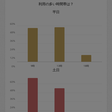
利用の多い時間帯は？
定期契約をキャンセルする場合、毎週定
期は月2回まで隔週定期は月1回までキャ
平日
ンセル料は発生しません。それ以上はキ
60%
ャンセル料が発生します。
48%
定期契約キャンセル料：
36%
・1回につき1,200円※
24%
・詳細ルールは、
こちら
を参照くださ
い。
12%
9時
13時
18時
0%
※キャンセル料金の設定について：
土日
定期依頼1回（3時間）の金額とスポット
60%
1回（3時間）依頼した場合の金額の差額
相当で料金設定されています。
48%
36%
24%