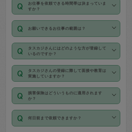
す。
丈夫です。
お仕事を依頼できる時間帯は決まっていま
料金のご請求と合わせてお支払いとなり
定期の最低利用回数は設けていない代わ
デビットカード・プリペイドカード（Vプ
すか？
ます。交通費の金額は「依頼の詳細」に
りに、一定数を超えたキャンセルは有償
リカ、au WALLETなど）
は支払にはご利
時間帯は3種類あります。いずれも１回あ
自動計算で表示されます。
でキャンセルすることが出来ます。
用いただけませんのでご注意ください。
お願いできるお仕事の範囲は？
たり３時間です。
銀行振込や現金払いも対応していませ
（例：毎週定期の場合は３回以上のキャ
ん。
掃除、整理収納、洗濯、買い物、料理、
・ＡＭ ９時～１２時
ンセルが有償（1200円、隔週定期の場合
なお、タスカジさんの交通費も、依頼料
タスカジさんにはどのような方が登録して
作り置きです。タスカジさんによってで
・ＰＭ １３時～１６時
いるのですか？
は２回以上のキャンセルが有償（1200
金のご請求と合わせてお支払いとなりま
きる仕事の範囲が異なりますので、依頼
・夜 １８時～２１時
円））
す。交通費の金額は「依頼の詳細」に自
主婦として長年の家事経験をお持ちの
する前にタスカジさんのプロフィールで
動計算で表示されます。
タスカジさんの登録に際して面接や教育は
方、栄養士・調理師といった資格者で保
確認してください。
開始時間を２時間前後変更することが可
実施していますか？
育園や学校の給食やレストランで料理関
基本的に、高所での作業や危険作業、屋
能です。依頼送信後、個別にタスカジさ
応募の際に、各自事務局との面接と説明
係の専門職に従事されていた方、日本で
外での作業は対象外です。
んにメッセージを送り調整してくださ
損害保険はどういうものに適用されます
を行っています。その後、身分証明書の
すでにハウスキーパーや英語の先生とし
か？
い。ただし、２時間を越えての調整はで
写真提出をしていただいています。外国
てお仕事をしているフィリピン出身の
きません。
依頼者とタスカジさんとの間でタスカジ
人の場合は在留カードで労働許可状況を
方、海外からの留学生、家事が好きな会
万が一、依頼した時間帯と作業時間が１
何日前まで依頼できますか？
を通して成立した作業時間内での作業に
確認しています。タスカジさんトレーニ
社員など様々なバックグラウンドの方が
時間も被らない場合、損害保険の対象外
適用されます。作業範囲は、掃除、洗
ング動画を使ったセルフトレーニングの
登録しています。
となりますので、ご注意ください。