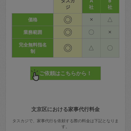
タスカ
A
B
ジ
社
社
◎
×
△
価格
◎
〇
×
業務範囲
完全無料指名
◎
△
〇
制
文京区における家事代行料金
タスカジで、家事代行を依頼する際の料金は下記となりま
す。