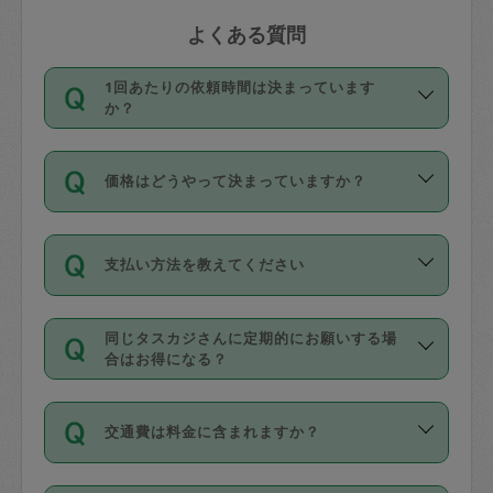
よくある質問
1回あたりの依頼時間は決まっています
か？
依頼1回につき3時間固定です。3時間を
価格はどうやって決まっていますか？
超えて依頼したい場合は、延長機能をご
利用ください。機能をご利用いただくに
11種類の価格帯の中からタスカジさん自
は、タスカジさんに事前に相談し、合意
支払い方法を教えてください
身が価格を選んで設定しています。
の上事前申請することが必要です。な
タスカジさんの価格設定には最初は制限
お、3時間を下回っても、値引き等はござ
お支払方法はクレジットカード（Visa／
があり、レビュー件数、レビューの平均
いません。
同じタスカジさんに定期的にお願いする場
Master／JCB／AMERICAN EXPRESS／
値、などで除々に設定可能な最高額が上
合はお得になる？
Diners Club）のみとなります。
がっていく仕組みになっています。
依頼には「スポット」と「定期（毎週｜
カード情報のご登録は、依頼リクエスト
交通費は料金に含まれますか？
隔週）」があり、「定期」の依頼は「ス
を行う際にご入力ください。プロフィー
ポット」よりお得な料金でご利用できま
ル登録時にはご入力いただかなくても大
交通費は依頼料金とは別途発生し、依頼