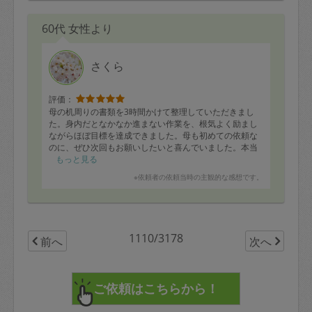
60代 女性より
さくら
評価：
母の机周りの書類を3時間かけて整理していただきまし
た。身内だとなかなか進まない作業を、根気よく励まし
ながらほぼ目標を達成できました。母も初めての依頼な
のに、ぜひ次回もお願いしたいと喜んでいました。本当
にありがとうございました。
もっと見る
※依頼者の依頼当時の主観的な感想です。
1110/3178
前へ
次へ