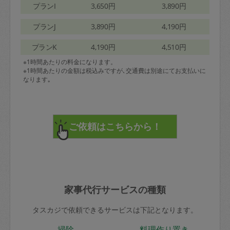
プランI
3,650円
3,890円
プランJ
3,890円
4,190円
プランK
4,190円
4,510円
※1時間あたりの料金になります。
※1時間あたりの金額は税込みですが､交通費は別途にてお支払いに
なります｡
家事代行サービスの種類
タスカジで依頼できるサービスは下記となります。
掃除
料理作り置き