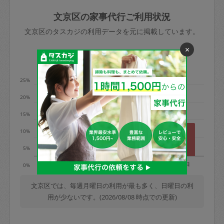
玉、など
きた場合は損害保険の対象外となるので
依頼者不在による当日キャンセル＝依頼
文京区の家事代行ご利用状況
ご注意ください。
金額の100%＋交通費全額
文京区のタスカジの利用データを元に掲載しています。
あわせてこちらも参照ください
：
初めて
利用します。注意しなくてはいけない点
×
※例：依頼日時／土曜日午前9時開始の場
利用の多い曜日は？
はありますか？
合、水曜日午前9時以降はキャンセル料が
発生
25%
水曜日9時〜金曜日9時まで＝依頼料金の
20%
50%
15%
金曜日9時～土曜日8時まで＝依頼金額の
100%
10%
土曜日8時〜実施時間＝依頼金額の100%
5%
＋交通費全額
月
火
水
木
金
土
日
0%
依頼者不在による当日キャンセル＝依頼
金額の100%＋交通費全額
文京区では、毎週月曜日の利用が最も多く、日曜日の利
用が少ないです。(2026/08/08 時点での更新)
2. 定期契約キャンセル（定期契約のみ）