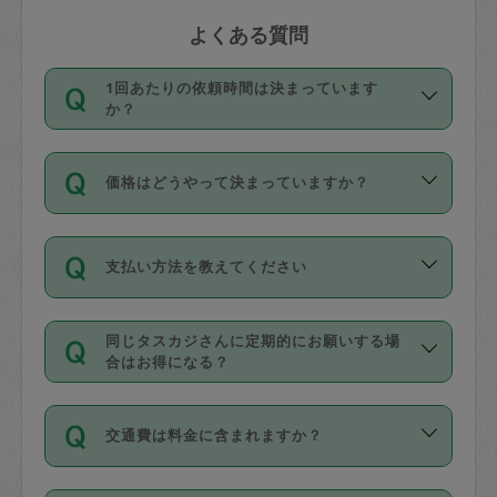
よくある質問
1回あたりの依頼時間は決まっています
か？
依頼1回につき3時間固定です。3時間を
価格はどうやって決まっていますか？
超えて依頼したい場合は、延長機能をご
利用ください。機能をご利用いただくに
11種類の価格帯の中からタスカジさん自
は、タスカジさんに事前に相談し、合意
支払い方法を教えてください
身が価格を選んで設定しています。
の上事前申請することが必要です。な
タスカジさんの価格設定には最初は制限
お、3時間を下回っても、値引き等はござ
お支払方法はクレジットカード（Visa／
があり、レビュー件数、レビューの平均
いません。
同じタスカジさんに定期的にお願いする場
Master／JCB／AMERICAN EXPRESS／
値、などで除々に設定可能な最高額が上
合はお得になる？
Diners Club）のみとなります。
がっていく仕組みになっています。
依頼には「スポット」と「定期（毎週｜
カード情報のご登録は、依頼リクエスト
交通費は料金に含まれますか？
隔週）」があり、「定期」の依頼は「ス
を行う際にご入力ください。プロフィー
ポット」よりお得な料金でご利用できま
ル登録時にはご入力いただかなくても大
交通費は依頼料金とは別途発生し、依頼