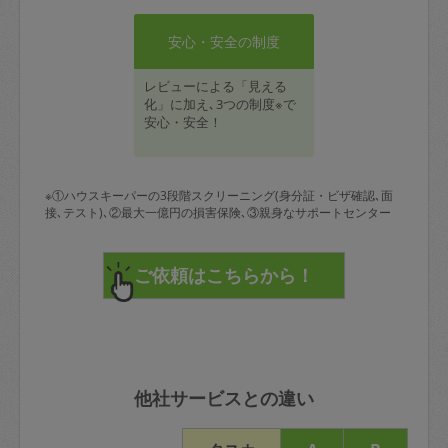
安心・安全の制度
レビューによる「見える
化」に加え､3つの制度※で
安心・安全！
※①ハウスキーパーの3段階スクリーニング(身分証・ビザ確認､面
接､テスト)､②最大一億円の損害保険､③親身なサポートセンター
他社サービスとの違い