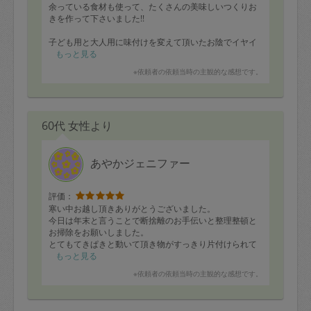
余っている食材も使って、たくさんの美味しいつくりお
きを作って下さいました!!
子ども用と大人用に味付けを変えて頂いたお陰でイヤイ
ヤ期で偏食気味だった娘もパクパク食べてくれて、本当
もっと見る
に助かっています✨
※依頼者の依頼当時の主観的な感想です。
どの料理もとても美味しく、家族みんなが喜んでいます
😊
60代 女性より
あやかジェニファー
評価：
寒い中お越し頂きありがとうございました。
今日は年末と言うことで断捨離のお手伝いと整理整頓と
お掃除をお願いしました。
とてもてきぱきと動いて頂き物がすっきり片付けられて
とても綺麗になりました。
もっと見る
まだもう少し断捨離は続くと思いますので来月もよろし
※依頼者の依頼当時の主観的な感想です。
くお願いいたします。