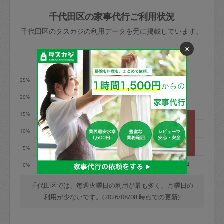
玉、など
きた場合は損害保険の対象外となるので
依頼者不在による当日キャンセル＝依頼
千代田区の家事代行ご利用状況
ご注意ください。
金額の100%＋交通費全額
千代田区のタスカジの利用データを元に掲載しています。
あわせてこちらも参照ください
：
初めて
×
利用します。注意しなくてはいけない点
※例：依頼日時／土曜日午前9時開始の場
利用の多い曜日は？
はありますか？
合、水曜日午前9時以降はキャンセル料が
発生
25%
水曜日9時〜金曜日9時まで＝依頼料金の
20%
50%
15%
金曜日9時～土曜日8時まで＝依頼金額の
100%
10%
土曜日8時〜実施時間＝依頼金額の100%
5%
＋交通費全額
月
火
水
木
金
土
日
0%
依頼者不在による当日キャンセル＝依頼
金額の100%＋交通費全額
千代田区では、毎週火曜日の利用が最も多く、月曜日の
利用が少ないです。(2026/08/08 時点での更新)
2. 定期契約キャンセル（定期契約のみ）