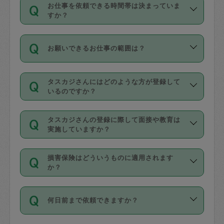
す。
丈夫です。
お仕事を依頼できる時間帯は決まっていま
料金のご請求と合わせてお支払いとなり
定期の最低利用回数は設けていない代わ
デビットカード・プリペイドカード（Vプ
すか？
ます。交通費の金額は「依頼の詳細」に
りに、一定数を超えたキャンセルは有償
リカ、au WALLETなど）
は支払にはご利
時間帯は3種類あります。いずれも１回あ
自動計算で表示されます。
でキャンセルすることが出来ます。
用いただけませんのでご注意ください。
お願いできるお仕事の範囲は？
たり３時間です。
銀行振込や現金払いも対応していませ
（例：毎週定期の場合は３回以上のキャ
ん。
掃除、整理収納、洗濯、買い物、料理、
・ＡＭ ９時～１２時
ンセルが有償（1200円、隔週定期の場合
なお、タスカジさんの交通費も、依頼料
タスカジさんにはどのような方が登録して
作り置きです。タスカジさんによってで
・ＰＭ １３時～１６時
いるのですか？
は２回以上のキャンセルが有償（1200
金のご請求と合わせてお支払いとなりま
きる仕事の範囲が異なりますので、依頼
・夜 １８時～２１時
円））
す。交通費の金額は「依頼の詳細」に自
主婦として長年の家事経験をお持ちの
する前にタスカジさんのプロフィールで
動計算で表示されます。
タスカジさんの登録に際して面接や教育は
方、栄養士・調理師といった資格者で保
確認してください。
開始時間を２時間前後変更することが可
実施していますか？
育園や学校の給食やレストランで料理関
基本的に、高所での作業や危険作業、屋
能です。依頼送信後、個別にタスカジさ
応募の際に、各自事務局との面接と説明
係の専門職に従事されていた方、日本で
外での作業は対象外です。
んにメッセージを送り調整してくださ
損害保険はどういうものに適用されます
を行っています。その後、身分証明書の
すでにハウスキーパーや英語の先生とし
か？
い。ただし、２時間を越えての調整はで
写真提出をしていただいています。外国
てお仕事をしているフィリピン出身の
きません。
依頼者とタスカジさんとの間でタスカジ
人の場合は在留カードで労働許可状況を
方、海外からの留学生、家事が好きな会
万が一、依頼した時間帯と作業時間が１
何日前まで依頼できますか？
を通して成立した作業時間内での作業に
確認しています。タスカジさんトレーニ
社員など様々なバックグラウンドの方が
時間も被らない場合、損害保険の対象外
適用されます。作業範囲は、掃除、洗
ング動画を使ったセルフトレーニングの
登録しています。
となりますので、ご注意ください。