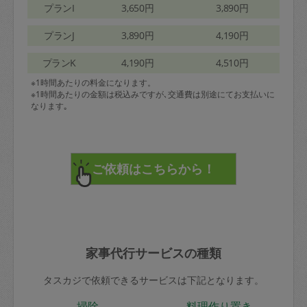
プランI
3,650円
3,890円
プランJ
3,890円
4,190円
プランK
4,190円
4,510円
※1時間あたりの料金になります。
※1時間あたりの金額は税込みですが､交通費は別途にてお支払いに
なります｡
家事代行サービスの種類
タスカジで依頼できるサービスは下記となります。
掃除
料理作り置き