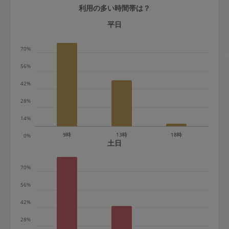
利用の多い時間帯は？
定期契約をキャンセルする場合、毎週定
期は月2回まで隔週定期は月1回までキャ
平日
ンセル料は発生しません。それ以上はキ
70%
ャンセル料が発生します。
56%
定期契約キャンセル料：
42%
・1回につき1,200円※
28%
・詳細ルールは、
こちら
を参照くださ
い。
14%
9時
13時
18時
0%
※キャンセル料金の設定について：
土日
定期依頼1回（3時間）の金額とスポット
70%
1回（3時間）依頼した場合の金額の差額
相当で料金設定されています。
56%
42%
28%