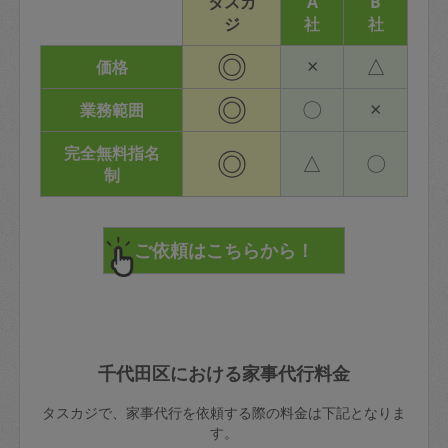
タスカ
A
B
ジ
社
社
◎
×
△
価格
◎
〇
×
業務範囲
完全無料指名
◎
△
〇
制
千代田区における家事代行料金
タスカジで、家事代行を依頼する際の料金は下記となりま
す。