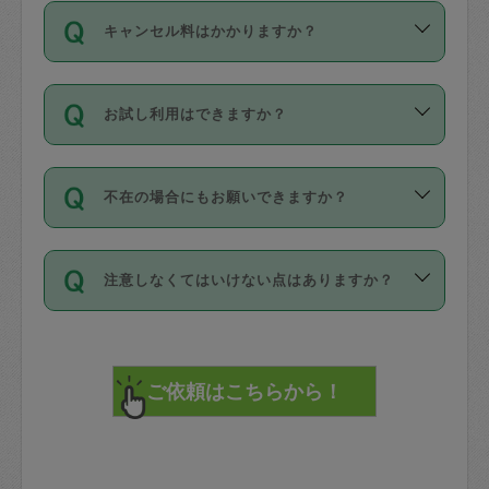
ご依頼は、現在を起点に3日後（72時間
濯、料理、作り置き、整理収納、買い物
のち、タスカジモニター宅にて３時間の
また外国人の方は英語しか話せない方、
キャンセル料はかかりますか？
以降）の日時から受付可能となっていま
です。作業中に物を壊したり、人にけが
現場トライアルを受け、合格したタスカ
日本語も話せる方など様々です。
す。
をさせたりした場合が対象で、補償金額
ジさんが活動されています。
キャンセル料には、以下の2種類がありま
ただし、72時間を切った直前の日程では
は対物1000万円、対人1億円が上限で
バックグラウンドや得意分野はプロフィ
お試し利用はできますか？
す。
タスカジさんへ「募集」をかけることが
す。
※テストセンターの講評は１件目のレビュ
ールに記載していますので、各自の得意
可能です。
ーとして記載されていますので依頼の際
分野を見極めて、目的に合わせてお仕事
「お試し利用」というメニューはありま
万が一損害が発生した場合は、その場の
に参考にしてください。
を依頼してください。
不在の場合にもお願いできますか？
せんが、「一回のみ」依頼を活用するこ
1. 直前キャンセル（定期、スポット契約
写真を撮り、
参考
：
【詳細】タスカジさんの登録に際
とによって、気に入ったタスカジさんを
共通）
タスカジサポートセンターまでご連絡く
して面接や教育は実施していますか？
不在の場合の作業はタスカジさんの同意
見つけることができます。
・タスカジさんのお仕事開始予定時間前
ださい。
注意しなくてはいけない点はありますか？
が必要です。数回の依頼ののち、タスカ
72時間を超える※と、以下のキャンセル
詳細FAQ：
損害賠償保険について教えて
ジさんと依頼者の間で十分な信頼関係が
まず、条件の合う気になるタスカジさ
料が発生します。
ください。
貴重品は紛失の際トラブルの元となるの
できたのち、タスカジさんに依頼してみ
ん、２・３人に「スポット」依頼をして
で、必ず鍵のかかるロッカーや金庫に入
てください。
みてください。
直前キャンセル料：
れて依頼者の責任の元管理するよう心掛
不在時に部屋に入るためにタスカジさん
その後、一番気に入ったタスカジさんに
72時間前〜24時間前＝依頼料金の50%
けてください。
に鍵を預ける必要がありますが、タスカ
「定期（毎週・隔週）」依頼をしてくだ
24時間前～1時間前＝依頼金額の100%
※パスポート、クレジットカード、銀行カ
ジさんが紛失した鍵によって二次的な損
さい。
1時間前〜実施時間＝依頼金額の100%＋
ード、5千円以上のアクセサリー、500円
害（たとえば、第三者の侵入など）が起
交通費全額