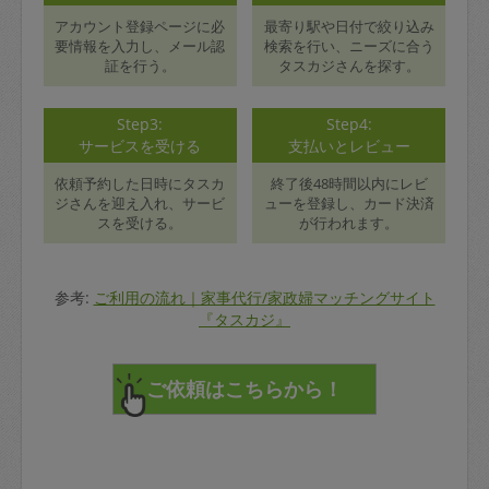
アカウント登録ページに必
最寄り駅や日付で絞り込み
要情報を入力し、メール認
検索を行い、ニーズに合う
証を行う。
タスカジさんを探す。
Step3:
Step4:
サービスを受ける
支払いとレビュー
依頼予約した日時にタスカ
終了後48時間以内にレビ
ジさんを迎え入れ、サービ
ューを登録し、カード決済
スを受ける。
が行われます。
参考:
ご利用の流れ｜家事代行/家政婦マッチングサイト
『タスカジ』