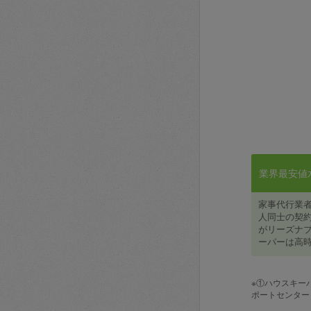
業界最安値水準
家事代行業
人同士の契約
がリーズナブ
ーパーは高時
※①ハウスキー
ポートセンター