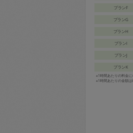
プランF
プランG
プランH
プランI
プランJ
プランK
※1時間あたりの料金
※1時間あたりの金額