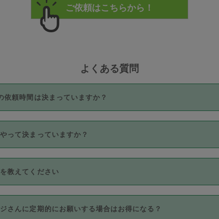
よくある質問
の依頼時間は決まっていますか？
つき3時間固定です。3時間を超えて依頼したい場合は、延長機能
うやって決まっていますか？
をご利用いただくには、タスカジさんに事前に相談し、合意の上事
。なお、3時間を下回っても、値引き等はございません。
価格帯の中からタスカジさん自身が価格を選んで設定しています。
法を教えてください
さんの価格設定には最初は制限があり、レビュー件数、レビューの
定可能な最高額が上がっていく仕組みになっています。
クレジットカード（Visa／Master／JCB／AMERICAN EXPRESS
カジさんに定期的にお願いする場合はお得になる？
のみとなります。