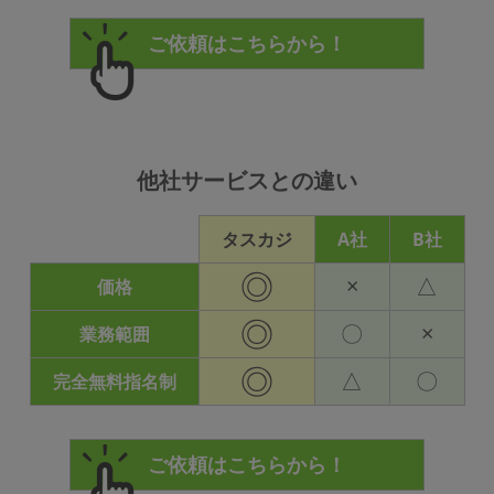
他社サービスとの違い
タスカジ
A社
B社
◎
×
△
価格
◎
〇
×
業務範囲
◎
△
〇
完全無料指名制