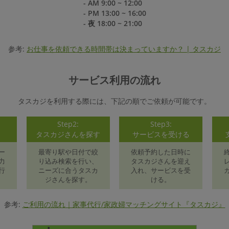
- AM 9:00 ~ 12:00
- PM 13:00 ~ 16:00
- 夜 18:00 ~ 21:00
参考:
お仕事を依頼できる時間帯は決まっていますか？ | タスカジ
サービス利用の流れ
タスカジを利用する際には、下記の順でご依頼が可能です。
Step2:
Step3:
録
タスカジさんを探す
サービスを受ける
ー
最寄り駅や日付で絞
依頼予約した日時に
力
り込み検索を行い、
タスカジさんを迎え
行
ニーズに合うタスカ
入れ、サービスを受
ジさんを探す。
ける。
参考:
ご利用の流れ｜家事代行/家政婦マッチングサイト『タスカジ』