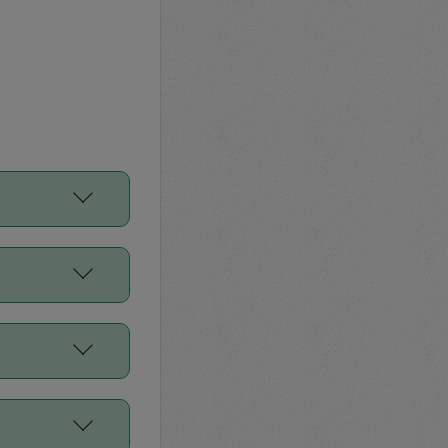
をご利用くださ
前申請すること
平均値、などで
／Diners