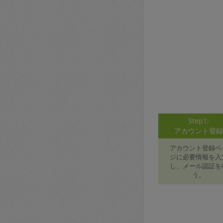
Step1:
アカウント登
アカウント登録ペ
ジに必要情報を入
し、メール認証を
う。