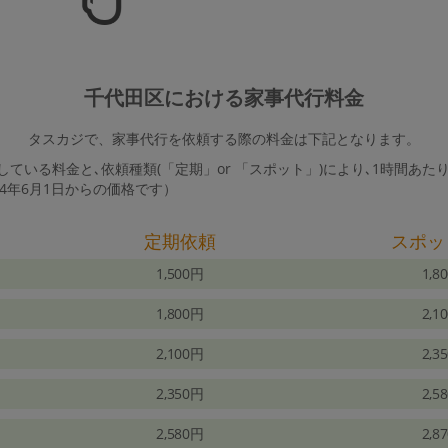
千代田区における家事代行料金
タスカジで、家事代行を依頼する際の料金は下記となります。
ている料金と､依頼種類(「定期」or 「スポット」)により､1時間あた
24年6月1日からの価格です）
定期依頼
スポッ
1,500円
1,8
1,800円
2,1
2,100円
2,3
2,350円
2,5
2,580円
2,8