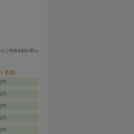
りのご依頼金額が変わ
ト依頼
00円
00円
50円
80円
70円