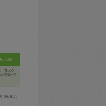
全の制度
る「見える
つの制度※で
険､③親身なサ