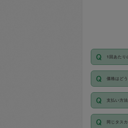
1回あたり
依頼1回に
価格はど
い。機能
が必要です
11種類の
支払い方
タスカジ
除々に設
お支払方法は
同じタス
Club）