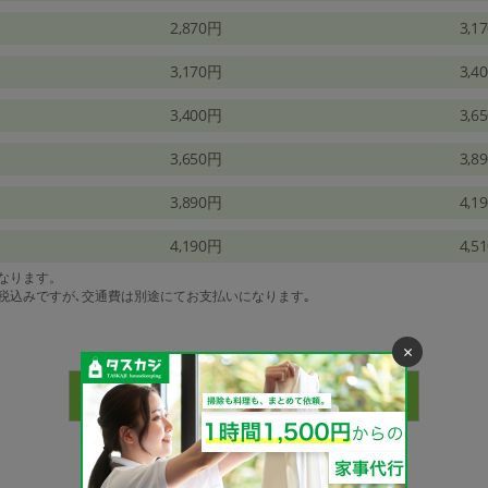
2,870円
3,1
3,170円
3,4
3,400円
3,6
3,650円
3,8
3,890円
4,1
4,190円
4,5
になります。
は税込みですが､交通費は別途にてお支払いになります｡
×