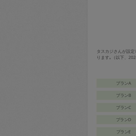
タスカジさんが設定し
ります｡（以下、20
プランA
プランB
プランC
プランD
プランE