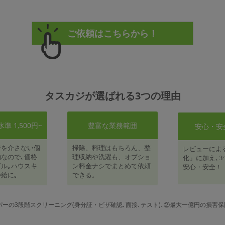
タスカジが選ばれる3つの理由
 1,500円~
豊富な業務範囲
安心・安
者を介さない個
掃除、料理はもちろん、整
レビューによ
なので､価格
理収納や洗濯も、オプショ
化」に加え､3
ル｡ハウスキ
ン料金ナシでまとめて依頼
安心・安全！
給に｡
できる。
パーの3段階スクリーニング(身分証・ビザ確認､面接､テスト)､②最大一億円の損害保