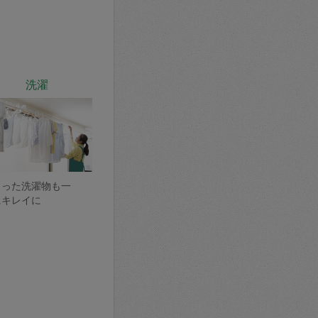
洗濯
まった洗濯物も一
にキレイに