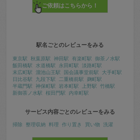
自分ひとりだとアレコレ悩んで動けない私には、相談相
手がいてくれることで変更の判断や物の断捨離が出来て
よかったです！
子ども部屋の後はリビングのパソコンデスクの片付け
に。
ココはキッチンに置ききれないケトルやコーヒーメーカ
ーがパソコンの横に置いてあり、他にも薬やら書類やら
ネイルやら積み上げてある酷い状態でした…。
そちらもパパっとキレイにして貰い、終わらなかった部
駅名ごとのレビューをみる
分はまた時間をとってお願いすることにしました。
東京駅
秋葉原駅
神田駅
有楽町駅
御茶ノ水駅
4時間片付け、残り2時間で作り置きをして貰うところ、
私の粗相でキッチンで食器を割ってしまい、その片付け
飯田橋駅
水道橋駅
永田町駅
淡路町駅
をしてから取り掛かることになってしまい申し訳なかっ
末広町駅
溜池山王駅
国会議事堂前駅
大手町駅
たです…。
日比谷駅
九段下駅
二重橋前駅
麹町駅
テキパキと作って頂き10分オーバーになってしまいまし
半蔵門駅
神保町駅
岩本町駅
上野駅
竹橋駅
たが、7品のおかずと副菜が出来上がりました。
5歳と3歳も食べられる味付けとの注文で、濃すぎないお
新御茶ノ水駅
桜田門駅
内幸町駅
味で夕食に美味しく食べてました！
総じて私とは相性が良いお方だったのかなと勝手に思い
サービス内容ごとのレビューをみる
（笑）、月一くらいでお呼びして家全体を住みやすくし
ていきたいです。
ありがとうございました！
掃除
整理収納
料理
作り置き
買い物
洗濯
またよろしくお願いします。