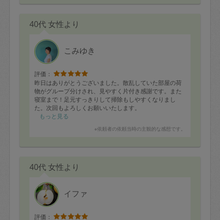
ハルさんが来てくれる時はベビーの機嫌もとても良く
て、ありがたいです。
40代 女性より
これからも定期的にお願いさせて頂きます。
このレビューでさらに人気が出て、ハルさんの予約が取
りづらくなったらと心配ですが、それでもやっぱりハル
さんの家事も収納も最高です！！！
こみゆき
評価：
昨日はありがとうございました。散乱していた部屋の荷
物がグループ分けされ、見やすく片付き感謝です。また
寝室まで！足元すっきりして掃除もしやすくなりまし
た。次回もよろしくお願いいたします。
もっと見る
※依頼者の依頼当時の主観的な感想です。
40代 女性より
イファ
評価：