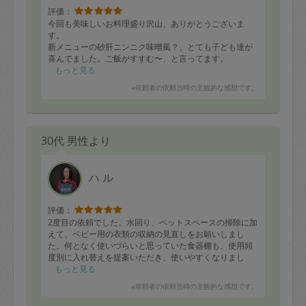
評価：
今回も美味しいお料理盛り沢山、ありがとうございま
す。
新メニューの砂肝ニンニク味噌風？、とても子ども達が
喜んでました。ご飯がすすむ〜、と言ってます。
次回も楽しみにしてます♪
もっと見る
※依頼者の依頼当時の主観的な感想です。
30代 男性より
ハ ル
評価：
2度目の依頼でした。水回り、ペットスペースの掃除に加
えて、ベビー用の衣類の収納の見直しをお願いしまし
た。何となく使いづらいと思っていた食器棚も、使用頻
度別に入れ替えを提案いただき、使いやすくなりまし
た！
もっと見る
※依頼者の依頼当時の主観的な感想です。
さすがプロ。自分自身では3時間でやりきれないほどの量
なのに、全ての部分に大満足です！！！