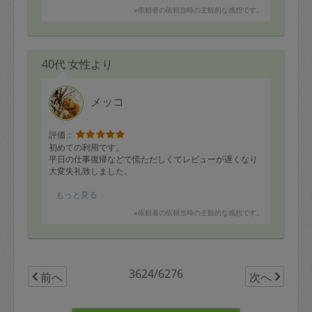
※依頼者の依頼当時の主観的な感想です。
40代 女性より
メッコ
評価：
初めての利用です。
平日の仕事復帰などで慌ただしくてレビューが遅くなり
大変失礼致しました。
乳幼児が3人おり、毎日バタバタ忙しくてずっと放置され
もっと見る
悩んでいた整理収納の相談をしたくてお願いしました。
※依頼者の依頼当時の主観的な感想です。
育休中に片付けきれなかったまま、だいぶ乱雑な状態で
来て頂くことになり恥ずかしかったのですが、慣れてい
らっしゃって手洗い換気の後すぐに取り掛かって下さい
ました。
3624/6276
前へ
次へ
2枠とっていたので、最初にお願いしたのは子ども部屋の
片付け、子どもが自分で片付けやすいように位置変更な
どして頂きました。