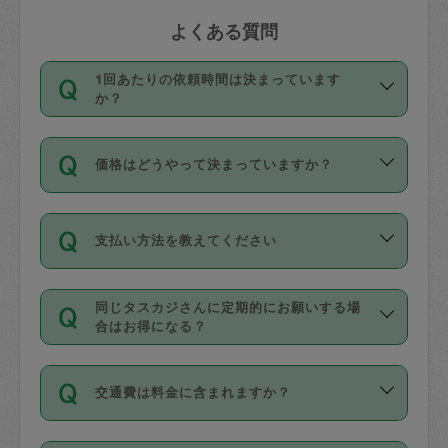
よくある質問
1回あたりの依頼時間は決まっています
か？
依頼1回につき3時間固定です。3時間を
価格はどうやって決まっていますか？
超えて依頼したい場合は、延長機能をご
利用ください。機能をご利用いただくに
11種類の価格帯の中からタスカジさん自
は、タスカジさんに事前に相談し、合意
支払い方法を教えてください
身が価格を選んで設定しています。
の上事前申請することが必要です。な
タスカジさんの価格設定には最初は制限
お、3時間を下回っても、値引き等はござ
お支払方法はクレジットカード（Visa／
があり、レビュー件数、レビューの平均
いません。
同じタスカジさんに定期的にお願いする場
Master／JCB／AMERICAN EXPRESS／
値、などで除々に設定可能な最高額が上
合はお得になる？
Diners Club）のみとなります。
がっていく仕組みになっています。
依頼には「スポット」と「定期（毎週｜
カード情報のご登録は、依頼リクエスト
交通費は料金に含まれますか？
隔週）」があり、「定期」の依頼は「ス
を行う際にご入力ください。プロフィー
ポット」よりお得な料金でご利用できま
ル登録時にはご入力いただかなくても大
交通費は依頼料金とは別途発生し、依頼