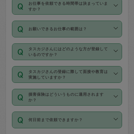
す。
丈夫です。
お仕事を依頼できる時間帯は決まっていま
料金のご請求と合わせてお支払いとなり
定期の最低利用回数は設けていない代わ
デビットカード・プリペイドカード（Vプ
すか？
ます。交通費の金額は「依頼の詳細」に
りに、一定数を超えたキャンセルは有償
リカ、au WALLETなど）
は支払にはご利
時間帯は3種類あります。いずれも１回あ
自動計算で表示されます。
でキャンセルすることが出来ます。
用いただけませんのでご注意ください。
お願いできるお仕事の範囲は？
たり３時間です。
銀行振込や現金払いも対応していませ
（例：毎週定期の場合は３回以上のキャ
ん。
掃除、整理収納、洗濯、買い物、料理、
・ＡＭ ９時～１２時
ンセルが有償（1200円、隔週定期の場合
なお、タスカジさんの交通費も、依頼料
タスカジさんにはどのような方が登録して
作り置きです。タスカジさんによってで
・ＰＭ １３時～１６時
いるのですか？
は２回以上のキャンセルが有償（1200
金のご請求と合わせてお支払いとなりま
きる仕事の範囲が異なりますので、依頼
・夜 １８時～２１時
円））
す。交通費の金額は「依頼の詳細」に自
主婦として長年の家事経験をお持ちの
する前にタスカジさんのプロフィールで
動計算で表示されます。
タスカジさんの登録に際して面接や教育は
方、栄養士・調理師といった資格者で保
確認してください。
開始時間を２時間前後変更することが可
実施していますか？
育園や学校の給食やレストランで料理関
基本的に、高所での作業や危険作業、屋
能です。依頼送信後、個別にタスカジさ
応募の際に、各自事務局との面接と説明
係の専門職に従事されていた方、日本で
外での作業は対象外です。
んにメッセージを送り調整してくださ
損害保険はどういうものに適用されます
を行っています。その後、身分証明書の
すでにハウスキーパーや英語の先生とし
か？
い。ただし、２時間を越えての調整はで
写真提出をしていただいています。外国
てお仕事をしているフィリピン出身の
きません。
依頼者とタスカジさんとの間でタスカジ
人の場合は在留カードで労働許可状況を
方、海外からの留学生、家事が好きな会
万が一、依頼した時間帯と作業時間が１
何日前まで依頼できますか？
を通して成立した作業時間内での作業に
確認しています。タスカジさんトレーニ
社員など様々なバックグラウンドの方が
時間も被らない場合、損害保険の対象外
適用されます。作業範囲は、掃除、洗
ング動画を使ったセルフトレーニングの
登録しています。
となりますので、ご注意ください。