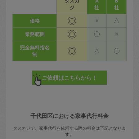
タスカ
A
B
ジ
社
社
◎
×
△
価格
◎
〇
×
業務範囲
完全無料指名
◎
△
〇
制
千代田区における家事代行料金
タスカジで、家事代行を依頼する際の料金は下記となりま
す。