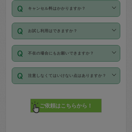
ご依頼は、現在を起点に3日後（72時間
濯、料理、作り置き、整理収納、買い物
のち、タスカジモニター宅にて３時間の
また外国人の方は英語しか話せない方、
キャンセル料はかかりますか？
以降）の日時から受付可能となっていま
です。作業中に物を壊したり、人にけが
現場トライアルを受け、合格したタスカ
日本語も話せる方など様々です。
す。
をさせたりした場合が対象で、補償金額
ジさんが活動されています。
キャンセル料には、以下の2種類がありま
ただし、72時間を切った直前の日程では
は対物1000万円、対人1億円が上限で
バックグラウンドや得意分野はプロフィ
お試し利用はできますか？
す。
タスカジさんへ「募集」をかけることが
す。
※テストセンターの講評は１件目のレビュ
ールに記載していますので、各自の得意
可能です。
ーとして記載されていますので依頼の際
分野を見極めて、目的に合わせてお仕事
「お試し利用」というメニューはありま
万が一損害が発生した場合は、その場の
に参考にしてください。
を依頼してください。
不在の場合にもお願いできますか？
せんが、「一回のみ」依頼を活用するこ
1. 直前キャンセル（定期、スポット契約
写真を撮り、
参考
：
【詳細】タスカジさんの登録に際
とによって、気に入ったタスカジさんを
共通）
タスカジサポートセンターまでご連絡く
して面接や教育は実施していますか？
不在の場合の作業はタスカジさんの同意
見つけることができます。
・タスカジさんのお仕事開始予定時間前
ださい。
注意しなくてはいけない点はありますか？
が必要です。数回の依頼ののち、タスカ
72時間を超える※と、以下のキャンセル
詳細FAQ：
損害賠償保険について教えて
ジさんと依頼者の間で十分な信頼関係が
まず、条件の合う気になるタスカジさ
料が発生します。
ください。
貴重品は紛失の際トラブルの元となるの
できたのち、タスカジさんに依頼してみ
ん、２・３人に「スポット」依頼をして
で、必ず鍵のかかるロッカーや金庫に入
てください。
みてください。
直前キャンセル料：
れて依頼者の責任の元管理するよう心掛
不在時に部屋に入るためにタスカジさん
その後、一番気に入ったタスカジさんに
72時間前〜24時間前＝依頼料金の50%
けてください。
に鍵を預ける必要がありますが、タスカ
「定期（毎週・隔週）」依頼をしてくだ
24時間前～1時間前＝依頼金額の100%
※パスポート、クレジットカード、銀行カ
ジさんが紛失した鍵によって二次的な損
さい。
1時間前〜実施時間＝依頼金額の100%＋
ード、5千円以上のアクセサリー、500円
害（たとえば、第三者の侵入など）が起
交通費全額