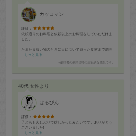
初めて食べましたが、柔らかくて美味しかったです。
お野菜もしっかり使い切って頂き、有難うございます。
カッコマン
また、宜しくお願い致します。
評価：
依頼通りのお料理と依頼以上のお料理をしていただけま
した。
たまたま買い物のときに目について買った食材まで調理
してくださいました。
もっと見る
事前の打ち合わせになかったのに、本当に鮮やかでし
※依頼者の依頼当時の主観的な感想です。
た。
是非またお願いしたいです！
40代 女性より
はるぴん
評価：
子どもも久しぶりで嬉しかったみたいです。ありがとう
ございました!
もっと見る