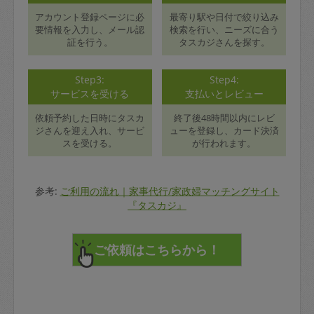
アカウント登録ページに必
最寄り駅や日付で絞り込み
要情報を入力し、メール認
検索を行い、ニーズに合う
証を行う。
タスカジさんを探す。
Step3:
Step4:
サービスを受ける
支払いとレビュー
依頼予約した日時にタスカ
終了後48時間以内にレビ
ジさんを迎え入れ、サービ
ューを登録し、カード決済
スを受ける。
が行われます。
参考:
ご利用の流れ｜家事代行/家政婦マッチングサイト
『タスカジ』