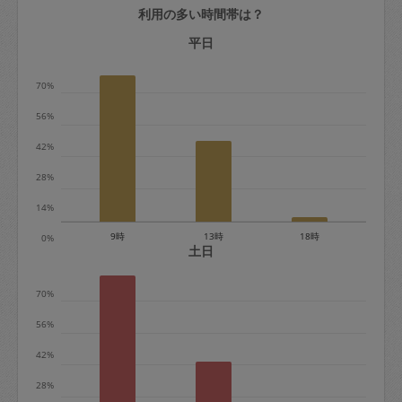
利用の多い時間帯は？
定期契約をキャンセルする場合、毎週定
期は月2回まで隔週定期は月1回までキャ
平日
ンセル料は発生しません。それ以上はキ
70%
ャンセル料が発生します。
56%
定期契約キャンセル料：
42%
・1回につき1,200円※
28%
・詳細ルールは、
こちら
を参照くださ
い。
14%
9時
13時
18時
0%
※キャンセル料金の設定について：
土日
定期依頼1回（3時間）の金額とスポット
70%
1回（3時間）依頼した場合の金額の差額
相当で料金設定されています。
56%
42%
28%