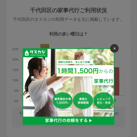
玉、など
きた場合は損害保険の対象外となるので
依頼者不在による当日キャンセル＝依頼
千代田区の家事代行ご利用状況
ご注意ください。
金額の100%＋交通費全額
千代田区のタスカジの利用データを元に掲載しています。
あわせてこちらも参照ください
：
初めて
利用します。注意しなくてはいけない点
※例：依頼日時／土曜日午前9時開始の場
利用の多い曜日は？
はありますか？
合、水曜日午前9時以降はキャンセル料が
発生
×
25%
水曜日9時〜金曜日9時まで＝依頼料金の
20%
50%
15%
金曜日9時～土曜日8時まで＝依頼金額の
100%
10%
土曜日8時〜実施時間＝依頼金額の100%
5%
＋交通費全額
月
火
水
木
金
土
日
0%
依頼者不在による当日キャンセル＝依頼
金額の100%＋交通費全額
千代田区では、毎週火曜日の利用が最も多く、月曜日の
利用が少ないです。(2026/08/08 時点での更新)
2. 定期契約キャンセル（定期契約のみ）