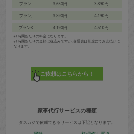
プランI
3,650円
3,890円
プランJ
3,890円
4,190円
プランK
4,190円
4,510円
※1時間あたりの料金になります。
※1時間あたりの金額は税込みですが､交通費は別途にてお支払いに
なります｡
家事代行サービスの種類
タスカジで依頼できるサービスは下記となります。
掃除
料理作り置き