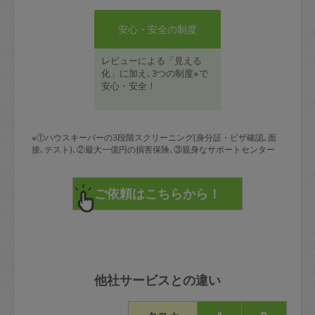
安心・安全の制度
レビューによる「見える
化」に加え､3つの制度※で
安心・安全！
※①ハウスキーパーの3段階スクリーニング(身分証・ビザ確認､面
接､テスト)､②最大一億円の損害保険､③親身なサポートセンター
他社サービスとの違い