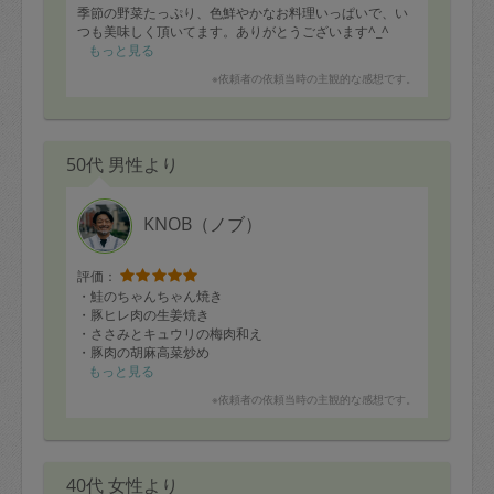
季節の野菜たっぷり、色鮮やかなお料理いっぱいで、い
つも美味しく頂いてます。ありがとうございます^_^
もっと見る
※依頼者の依頼当時の主観的な感想です。
50代 男性より
KNOB（ノブ）
評価：
・鮭のちゃんちゃん焼き
・豚ヒレ肉の生姜焼き
・ささみとキュウリの梅肉和え
・豚肉の胡麻高菜炒め
・チキンのハニーマスタード
もっと見る
・カブの浅漬け
※依頼者の依頼当時の主観的な感想です。
・無限キャベツ
・パプリカとハムのマリネ
・人参のきんぴら
40代 女性より
ロースではなく、豚ヒレ肉での生姜焼き、