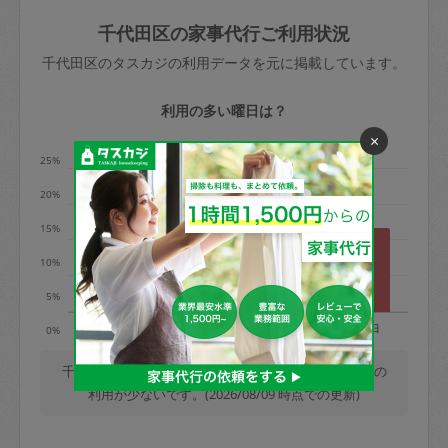
玉、など
きた場合は損害保険の対象外となるので
依頼者不在による当日キャンセル＝依頼
千代田区の家事代行ご利用状況
ご注意ください。
金額の100%＋交通費全額
千代田区のタスカジの利用データを元に掲載しています。
あわせてこちらも参照ください
：
初めて
利用します。注意しなくてはいけない点
※例：依頼日時／土曜日午前9時開始の場
利用の多い曜日は？
はありますか？
合、水曜日午前9時以降はキャンセル料が
×
発生
25%
水曜日9時〜金曜日9時まで＝依頼料金の
20%
50%
15%
金曜日9時～土曜日8時まで＝依頼金額の
100%
10%
土曜日8時〜実施時間＝依頼金額の100%
5%
＋交通費全額
月
火
水
木
金
土
日
0%
依頼者不在による当日キャンセル＝依頼
金額の100%＋交通費全額
千代田区では、毎週火曜日の利用が最も多く、月曜日の
利用が少ないです。(2026/08/09 時点での更新)
2. 定期契約キャンセル（定期契約のみ）