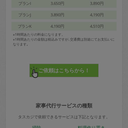
プランI
3,650円
3,890円
プランJ
3,890円
4,190円
プランK
4,190円
4,510円
※1時間あたりの料金になります。
※1時間あたりの金額は税込みですが､交通費は別途にてお支払いに
なります｡
家事代行サービスの種類
タスカジで依頼できるサービスは下記となります。
掃除
料理作り置き