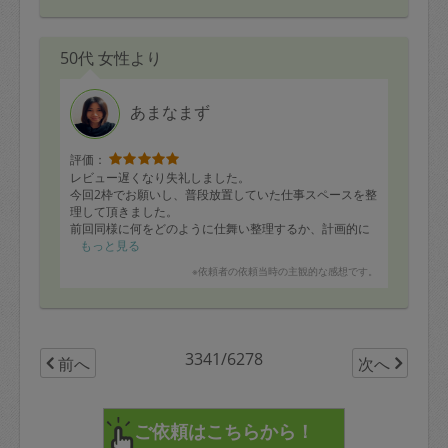
50代 女性より
あまなまず
評価：
レビュー遅くなり失礼しました。
今回2枠でお願いし、普段放置していた仕事スペースを整
理して頂きました。
前回同様に何をどのように仕舞い整理するか、計画的に
考え進めて頂きました。
もっと見る
必要なモノは、種類ごとに纏め常に取り出しやすくし、
※依頼者の依頼当時の主観的な感想です。
とりあえず取っておくモノは整理箱を作り溜まってきた
ら整理するようにアドバイスしていただきました。机の
上や下の電源コードも綺麗に整理して頂きました。
これで毎日気持ちよく仕事ができます。
また機会があればお願いします。
3341/6278
前へ
次へ
今回はありがとうございました。