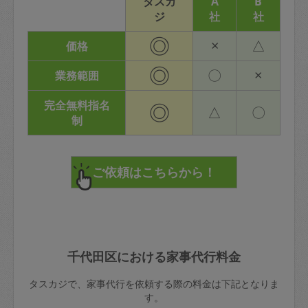
タスカ
A
B
ジ
社
社
◎
×
△
価格
◎
〇
×
業務範囲
完全無料指名
◎
△
〇
制
千代田区における家事代行料金
タスカジで、家事代行を依頼する際の料金は下記となりま
す。