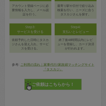
アカウント登録ページに必
最寄り駅や日付で絞り込み
要情報を入力し、メール認
検索を行い、ニーズに合う
証を行う。
タスカジさんを探す。
Step3:
Step4:
サービスを受ける
支払いとレビュー
依頼予約した日時にタスカ
終了後48時間以内にレビ
ジさんを迎え入れ、サービ
ューを登録し、カード決済
スを受ける。
が行われます。
参考:
ご利用の流れ｜家事代行/家政婦マッチングサイト
『タスカジ』