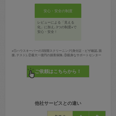
安心・安全の制度
レビューによる「見える
化」に加え､3つの制度※で
安心・安全！
※①ハウスキーパーの3段階スクリーニング(身分証・ビザ確認､面
接､テスト)､②最大一億円の損害保険､③親身なサポートセンター
他社サービスとの違い