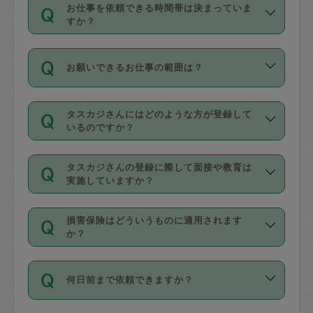
す。
丈夫です。
お仕事を依頼できる時間帯は決まっていま
料金のご請求と合わせてお支払いとなり
定期の最低利用回数は設けていない代わ
デビットカード・プリペイドカード（Vプ
すか？
ます。交通費の金額は「依頼の詳細」に
りに、一定数を超えたキャンセルは有償
リカ、au WALLETなど）
は支払にはご利
時間帯は3種類あります。いずれも１回あ
自動計算で表示されます。
でキャンセルすることが出来ます。
用いただけませんのでご注意ください。
お願いできるお仕事の範囲は？
たり３時間です。
銀行振込や現金払いも対応していませ
（例：毎週定期の場合は３回以上のキャ
ん。
掃除、整理収納、洗濯、買い物、料理、
・ＡＭ ９時～１２時
ンセルが有償（1200円、隔週定期の場合
なお、タスカジさんの交通費も、依頼料
タスカジさんにはどのような方が登録して
作り置きです。タスカジさんによってで
・ＰＭ １３時～１６時
いるのですか？
は２回以上のキャンセルが有償（1200
金のご請求と合わせてお支払いとなりま
きる仕事の範囲が異なりますので、依頼
・夜 １８時～２１時
円））
す。交通費の金額は「依頼の詳細」に自
主婦として長年の家事経験をお持ちの
する前にタスカジさんのプロフィールで
動計算で表示されます。
タスカジさんの登録に際して面接や教育は
方、栄養士・調理師といった資格者で保
確認してください。
開始時間を２時間前後変更することが可
実施していますか？
育園や学校の給食やレストランで料理関
基本的に、高所での作業や危険作業、屋
能です。依頼送信後、個別にタスカジさ
応募の際に、各自事務局との面接と説明
係の専門職に従事されていた方、日本で
外での作業は対象外です。
んにメッセージを送り調整してくださ
損害保険はどういうものに適用されます
を行っています。その後、身分証明書の
すでにハウスキーパーや英語の先生とし
か？
い。ただし、２時間を越えての調整はで
写真提出をしていただいています。外国
てお仕事をしているフィリピン出身の
きません。
依頼者とタスカジさんとの間でタスカジ
人の場合は在留カードで労働許可状況を
方、海外からの留学生、家事が好きな会
万が一、依頼した時間帯と作業時間が１
何日前まで依頼できますか？
を通して成立した作業時間内での作業に
確認しています。タスカジさんトレーニ
社員など様々なバックグラウンドの方が
時間も被らない場合、損害保険の対象外
適用されます。作業範囲は、掃除、洗
ング動画を使ったセルフトレーニングの
登録しています。
となりますので、ご注意ください。