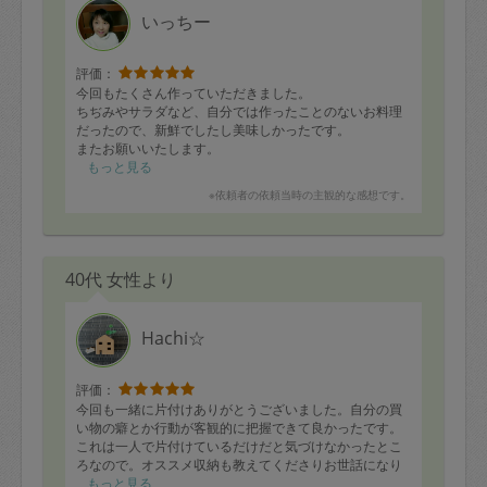
いっちー
評価：
今回もたくさん作っていただきました。
ちぢみやサラダなど、自分では作ったことのないお料理
だったので、新鮮でしたし美味しかったです。
またお願いいたします。
もっと見る
※依頼者の依頼当時の主観的な感想です。
40代 女性より
Hachi☆
評価：
今回も一緒に片付けありがとうございました。自分の買
い物の癖とか行動が客観的に把握できて良かったです。
これは一人で片付けているだけだと気づけなかったとこ
ろなので。オススメ収納も教えてくださりお世話になり
ました！
もっと見る