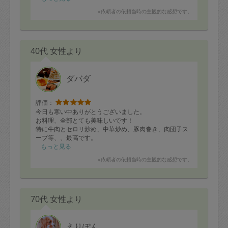
※依頼者の依頼当時の主観的な感想です。
40代 女性より
ダバダ
評価：
今日も寒い中ありがとうございました。
お料理、全部とても美味しいです！
特に牛肉とセロリ炒め、中華炒め、豚肉巻き、肉団子ス
ープ等、、最高です。
また、次回も楽しみです。ありがとうございました。
もっと見る
※依頼者の依頼当時の主観的な感想です。
70代 女性より
えりぽん