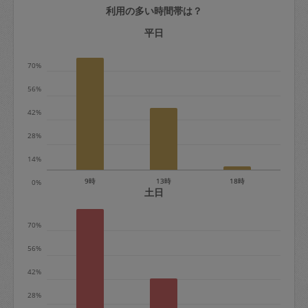
利用の多い時間帯は？
定期契約をキャンセルする場合、毎週定
期は月2回まで隔週定期は月1回までキャ
平日
ンセル料は発生しません。それ以上はキ
70%
ャンセル料が発生します。
56%
定期契約キャンセル料：
42%
・1回につき1,200円※
28%
・詳細ルールは、
こちら
を参照くださ
い。
14%
9時
13時
18時
0%
※キャンセル料金の設定について：
土日
定期依頼1回（3時間）の金額とスポット
70%
1回（3時間）依頼した場合の金額の差額
相当で料金設定されています。
56%
42%
28%