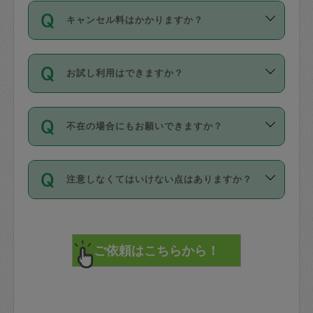
ご依頼は、現在を起点に3日後（72時間
濯、料理、作り置き、整理収納、買い物
のち、タスカジモニター宅にて３時間の
また外国人の方は英語しか話せない方、
キャンセル料はかかりますか？
以降）の日時から受付可能となっていま
です。作業中に物を壊したり、人にけが
現場トライアルを受け、合格したタスカ
日本語も話せる方など様々です。
す。
をさせたりした場合が対象で、補償金額
ジさんが活動されています。
キャンセル料には、以下の2種類がありま
ただし、72時間を切った直前の日程では
は対物1000万円、対人1億円が上限で
バックグラウンドや得意分野はプロフィ
お試し利用はできますか？
す。
タスカジさんへ「募集」をかけることが
す。
※テストセンターの講評は１件目のレビュ
ールに記載していますので、各自の得意
可能です。
ーとして記載されていますので依頼の際
分野を見極めて、目的に合わせてお仕事
「お試し利用」というメニューはありま
万が一損害が発生した場合は、その場の
に参考にしてください。
を依頼してください。
不在の場合にもお願いできますか？
せんが、「一回のみ」依頼を活用するこ
1. 直前キャンセル（定期、スポット契約
写真を撮り、
参考
：
【詳細】タスカジさんの登録に際
とによって、気に入ったタスカジさんを
共通）
タスカジサポートセンターまでご連絡く
して面接や教育は実施していますか？
不在の場合の作業はタスカジさんの同意
見つけることができます。
・タスカジさんのお仕事開始予定時間前
ださい。
注意しなくてはいけない点はありますか？
が必要です。数回の依頼ののち、タスカ
72時間を超える※と、以下のキャンセル
詳細FAQ：
損害賠償保険について教えて
ジさんと依頼者の間で十分な信頼関係が
まず、条件の合う気になるタスカジさ
料が発生します。
ください。
貴重品は紛失の際トラブルの元となるの
できたのち、タスカジさんに依頼してみ
ん、２・３人に「スポット」依頼をして
で、必ず鍵のかかるロッカーや金庫に入
てください。
みてください。
直前キャンセル料：
れて依頼者の責任の元管理するよう心掛
不在時に部屋に入るためにタスカジさん
その後、一番気に入ったタスカジさんに
72時間前〜24時間前＝依頼料金の50%
けてください。
に鍵を預ける必要がありますが、タスカ
「定期（毎週・隔週）」依頼をしてくだ
24時間前～1時間前＝依頼金額の100%
※パスポート、クレジットカード、銀行カ
ジさんが紛失した鍵によって二次的な損
さい。
1時間前〜実施時間＝依頼金額の100%＋
ード、5千円以上のアクセサリー、500円
害（たとえば、第三者の侵入など）が起
交通費全額