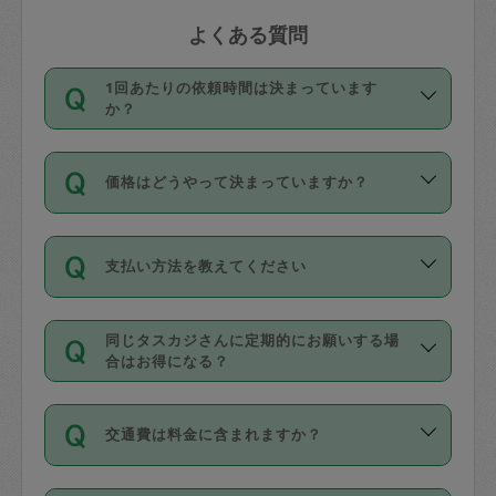
よくある質問
1回あたりの依頼時間は決まっています
か？
依頼1回につき3時間固定です。3時間を
価格はどうやって決まっていますか？
超えて依頼したい場合は、延長機能をご
利用ください。機能をご利用いただくに
11種類の価格帯の中からタスカジさん自
は、タスカジさんに事前に相談し、合意
支払い方法を教えてください
身が価格を選んで設定しています。
の上事前申請することが必要です。な
タスカジさんの価格設定には最初は制限
お、3時間を下回っても、値引き等はござ
お支払方法はクレジットカード（Visa／
があり、レビュー件数、レビューの平均
いません。
同じタスカジさんに定期的にお願いする場
Master／JCB／AMERICAN EXPRESS／
値、などで除々に設定可能な最高額が上
合はお得になる？
Diners Club）のみとなります。
がっていく仕組みになっています。
依頼には「スポット」と「定期（毎週｜
カード情報のご登録は、依頼リクエスト
交通費は料金に含まれますか？
隔週）」があり、「定期」の依頼は「ス
を行う際にご入力ください。プロフィー
ポット」よりお得な料金でご利用できま
ル登録時にはご入力いただかなくても大
交通費は依頼料金とは別途発生し、依頼