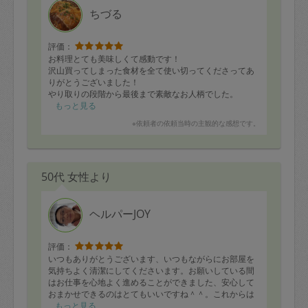
ました🧸やはりくまさんばかり食べていました😂
ちづる
年内は今日で最後なので、また来年もどうぞよろしくお
願い致します。
評価：
ありがとうございました！
お料理とても美味しくて感動です！
沢山買ってしまった食材を全て使い切ってくださってあ
りがとうございました！
やり取りの段階から最後まで素敵なお人柄でした。
また是非よろしくお願いいたします！
もっと見る
※依頼者の依頼当時の主観的な感想です。
50代 女性より
ヘルパーJOY
評価：
いつもありがとうございます、いつもながらにお部屋を
気持ちよく清潔にしてくださいます。お願いしている間
はお仕事を心地よく進めることができました、安心して
おまかせできるのはとてもいいですね＾＾。これからは
間をおかず、ちょいちょいお願いした方が良いと思いま
もっと見る