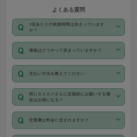
よくある質問
1回あたりの依頼時間は決まっています
か？
依頼1回につき3時間固定です。3時間を
価格はどうやって決まっていますか？
超えて依頼したい場合は、延長機能をご
利用ください。機能をご利用いただくに
11種類の価格帯の中からタスカジさん自
は、タスカジさんに事前に相談し、合意
支払い方法を教えてください
身が価格を選んで設定しています。
の上事前申請することが必要です。な
タスカジさんの価格設定には最初は制限
お、3時間を下回っても、値引き等はござ
お支払方法はクレジットカード（Visa／
があり、レビュー件数、レビューの平均
いません。
同じタスカジさんに定期的にお願いする場
Master／JCB／AMERICAN EXPRESS／
値、などで除々に設定可能な最高額が上
合はお得になる？
Diners Club）のみとなります。
がっていく仕組みになっています。
依頼には「スポット」と「定期（毎週｜
カード情報のご登録は、依頼リクエスト
交通費は料金に含まれますか？
隔週）」があり、「定期」の依頼は「ス
を行う際にご入力ください。プロフィー
ポット」よりお得な料金でご利用できま
ル登録時にはご入力いただかなくても大
交通費は依頼料金とは別途発生し、依頼