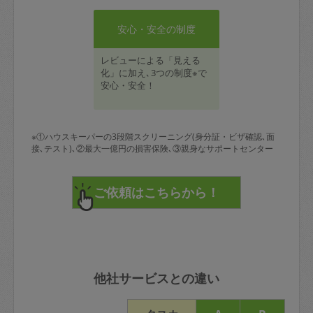
安心・安全の制度
レビューによる「見える
化」に加え､3つの制度※で
安心・安全！
※①ハウスキーパーの3段階スクリーニング(身分証・ビザ確認､面
接､テスト)､②最大一億円の損害保険､③親身なサポートセンター
他社サービスとの違い