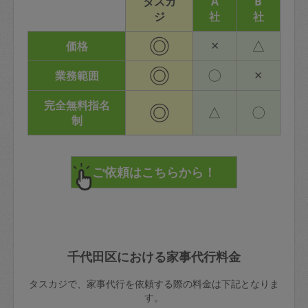
タスカ
A
B
ジ
社
社
◎
×
△
価格
◎
〇
×
業務範囲
完全無料指名
◎
△
〇
制
千代田区における家事代行料金
タスカジで、家事代行を依頼する際の料金は下記となりま
す。