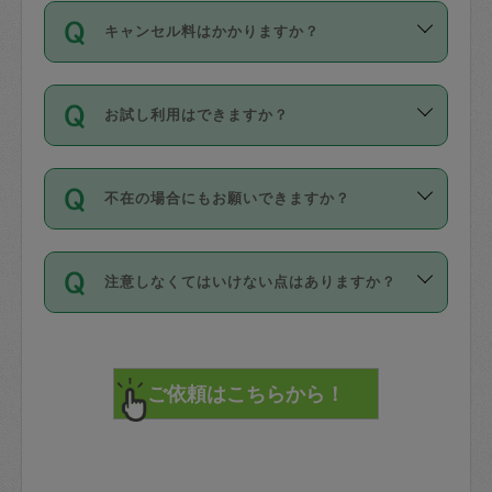
ご依頼は、現在を起点に3日後（72時間
濯、料理、作り置き、整理収納、買い物
のち、タスカジモニター宅にて３時間の
また外国人の方は英語しか話せない方、
キャンセル料はかかりますか？
以降）の日時から受付可能となっていま
です。作業中に物を壊したり、人にけが
現場トライアルを受け、合格したタスカ
日本語も話せる方など様々です。
す。
をさせたりした場合が対象で、補償金額
ジさんが活動されています。
キャンセル料には、以下の2種類がありま
ただし、72時間を切った直前の日程では
は対物1000万円、対人1億円が上限で
バックグラウンドや得意分野はプロフィ
お試し利用はできますか？
す。
タスカジさんへ「募集」をかけることが
す。
※テストセンターの講評は１件目のレビュ
ールに記載していますので、各自の得意
可能です。
ーとして記載されていますので依頼の際
分野を見極めて、目的に合わせてお仕事
「お試し利用」というメニューはありま
万が一損害が発生した場合は、その場の
に参考にしてください。
を依頼してください。
不在の場合にもお願いできますか？
せんが、「一回のみ」依頼を活用するこ
1. 直前キャンセル（定期、スポット契約
写真を撮り、
参考
：
【詳細】タスカジさんの登録に際
とによって、気に入ったタスカジさんを
共通）
タスカジサポートセンターまでご連絡く
して面接や教育は実施していますか？
不在の場合の作業はタスカジさんの同意
見つけることができます。
・タスカジさんのお仕事開始予定時間前
ださい。
注意しなくてはいけない点はありますか？
が必要です。数回の依頼ののち、タスカ
72時間を超える※と、以下のキャンセル
詳細FAQ：
損害賠償保険について教えて
ジさんと依頼者の間で十分な信頼関係が
まず、条件の合う気になるタスカジさ
料が発生します。
ください。
貴重品は紛失の際トラブルの元となるの
できたのち、タスカジさんに依頼してみ
ん、２・３人に「スポット」依頼をして
で、必ず鍵のかかるロッカーや金庫に入
てください。
みてください。
直前キャンセル料：
れて依頼者の責任の元管理するよう心掛
不在時に部屋に入るためにタスカジさん
その後、一番気に入ったタスカジさんに
72時間前〜24時間前＝依頼料金の50%
けてください。
に鍵を預ける必要がありますが、タスカ
「定期（毎週・隔週）」依頼をしてくだ
24時間前～1時間前＝依頼金額の100%
※パスポート、クレジットカード、銀行カ
ジさんが紛失した鍵によって二次的な損
さい。
1時間前〜実施時間＝依頼金額の100%＋
ード、5千円以上のアクセサリー、500円
害（たとえば、第三者の侵入など）が起
交通費全額