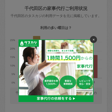
玉、など
きた場合は損害保険の対象外となるので
依頼者不在による当日キャンセル＝依頼
千代田区の家事代行ご利用状況
ご注意ください。
金額の100%＋交通費全額
千代田区のタスカジの利用データを元に掲載しています。
あわせてこちらも参照ください
：
初めて
利用します。注意しなくてはいけない点
※例：依頼日時／土曜日午前9時開始の場
利用の多い曜日は？
はありますか？
合、水曜日午前9時以降はキャンセル料が
発生
×
25%
水曜日9時〜金曜日9時まで＝依頼料金の
20%
50%
15%
金曜日9時～土曜日8時まで＝依頼金額の
100%
10%
土曜日8時〜実施時間＝依頼金額の100%
5%
＋交通費全額
月
火
水
木
金
土
日
0%
依頼者不在による当日キャンセル＝依頼
金額の100%＋交通費全額
千代田区では、毎週火曜日の利用が最も多く、月曜日の
利用が少ないです。(2026/08/07 時点での更新)
2. 定期契約キャンセル（定期契約のみ）