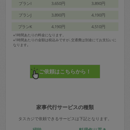
プランI
3,650円
3,890円
プランJ
3,890円
4,190円
プランK
4,190円
4,510円
※1時間あたりの料金になります。
※1時間あたりの金額は税込みですが､交通費は別途にてお支払いに
なります｡
家事代行サービスの種類
タスカジで依頼できるサービスは下記となります。
掃除
料理作り置き