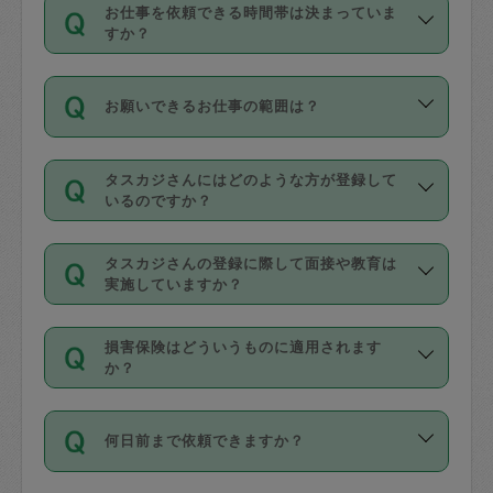
す。
丈夫です。
お仕事を依頼できる時間帯は決まっていま
料金のご請求と合わせてお支払いとなり
定期の最低利用回数は設けていない代わ
デビットカード・プリペイドカード（Vプ
すか？
ます。交通費の金額は「依頼の詳細」に
りに、一定数を超えたキャンセルは有償
リカ、au WALLETなど）
は支払にはご利
時間帯は3種類あります。いずれも１回あ
自動計算で表示されます。
でキャンセルすることが出来ます。
用いただけませんのでご注意ください。
お願いできるお仕事の範囲は？
たり３時間です。
銀行振込や現金払いも対応していませ
（例：毎週定期の場合は３回以上のキャ
ん。
掃除、整理収納、洗濯、買い物、料理、
・ＡＭ ９時～１２時
ンセルが有償（1200円、隔週定期の場合
なお、タスカジさんの交通費も、依頼料
タスカジさんにはどのような方が登録して
作り置きです。タスカジさんによってで
・ＰＭ １３時～１６時
いるのですか？
は２回以上のキャンセルが有償（1200
金のご請求と合わせてお支払いとなりま
きる仕事の範囲が異なりますので、依頼
・夜 １８時～２１時
円））
す。交通費の金額は「依頼の詳細」に自
主婦として長年の家事経験をお持ちの
する前にタスカジさんのプロフィールで
動計算で表示されます。
タスカジさんの登録に際して面接や教育は
方、栄養士・調理師といった資格者で保
確認してください。
開始時間を２時間前後変更することが可
実施していますか？
育園や学校の給食やレストランで料理関
基本的に、高所での作業や危険作業、屋
能です。依頼送信後、個別にタスカジさ
応募の際に、各自事務局との面接と説明
係の専門職に従事されていた方、日本で
外での作業は対象外です。
んにメッセージを送り調整してくださ
損害保険はどういうものに適用されます
を行っています。その後、身分証明書の
すでにハウスキーパーや英語の先生とし
か？
い。ただし、２時間を越えての調整はで
写真提出をしていただいています。外国
てお仕事をしているフィリピン出身の
きません。
依頼者とタスカジさんとの間でタスカジ
人の場合は在留カードで労働許可状況を
方、海外からの留学生、家事が好きな会
万が一、依頼した時間帯と作業時間が１
何日前まで依頼できますか？
を通して成立した作業時間内での作業に
確認しています。タスカジさんトレーニ
社員など様々なバックグラウンドの方が
時間も被らない場合、損害保険の対象外
適用されます。作業範囲は、掃除、洗
ング動画を使ったセルフトレーニングの
登録しています。
となりますので、ご注意ください。