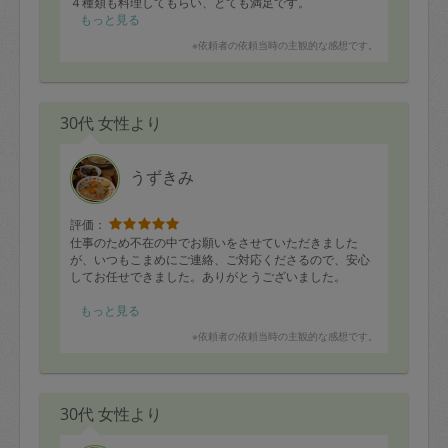
４種類も料理してもらい、とても満足です。
クリスマス前ということで、ラムチョップをリクエスト
もっと見る
したところ、本当に美味しい火加減に焼いたラムチョッ
※依頼者の依頼当時の主観的な感想です。
プを頂くことができました。なかなか素人では焼きすぎ
たり、レアすぎて追加で火を通すなど、うまくいかない
こともあるので、いい材料をプロに任せる、という選択
ができ良かったです。
30代 女性より
うずきみ
評価：
仕事のため不在の中でお願いをさせていただきました
が、いつもこまめにご連絡、ご対応くださるので、安心
してお任せできました。ありがとうございました。
帰宅後に作り置きいただいているのを食べましたが、冷
もっと見る
めていても美味し〜い〜😂ってなりました。もちろん温
※依頼者の依頼当時の主観的な感想です。
めても。
派手なお味ではないのですが、仕事から疲れて帰って、
一口食べたらホッとして、ちょっと泣きそうになるくら
30代 女性より
いの癒やされるおいしさです（すっかり胃袋を掴まれて
おります。笑）
子供用にも、くまさんの型抜き人参、ありがとうござい