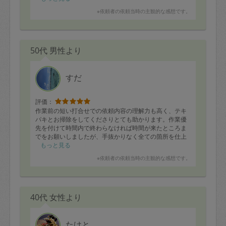
した！多忙すぎて、お掃除がおろそかになってしまい、
※依頼者の依頼当時の主観的な感想です。
お恥ずかしい有様で申し訳ありませんでした、また今後
ともよろしくお願いいたします。
50代 男性より
すだ
評価：
作業前の短い打合せでの依頼内容の理解力も高く、テキ
パキとお掃除をしてくださりとても助かります。作業優
先を付けて時間内で終わらなければ時間が来たところま
でをお願いしましたが、手抜かりなく全ての箇所を仕上
げてくださいました。
もっと見る
※依頼者の依頼当時の主観的な感想です。
40代 女性より
たけと