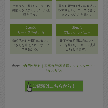
アカウント登録ページに必
最寄り駅や日付で絞り込み
要情報を入力し、メール認
検索を行い、ニーズに合う
証を行う。
タスカジさんを探す。
Step3:
Step4:
サービスを受ける
支払いとレビュー
依頼予約した日時にタスカ
終了後48時間以内にレビ
ジさんを迎え入れ、サービ
ューを登録し、カード決済
スを受ける。
が行われます。
参考:
ご利用の流れ｜家事代行/家政婦マッチングサイト
『タスカジ』