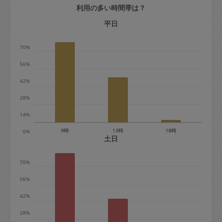
利用の多い時間帯は？
定期契約をキャンセルする場合、毎週定
期は月2回まで隔週定期は月1回までキャ
平日
ンセル料は発生しません。それ以上はキ
70%
ャンセル料が発生します。
56%
定期契約キャンセル料：
42%
・1回につき1,200円※
28%
・詳細ルールは、
こちら
を参照くださ
い。
14%
9時
13時
18時
0%
※キャンセル料金の設定について：
土日
定期依頼1回（3時間）の金額とスポット
70%
1回（3時間）依頼した場合の金額の差額
相当で料金設定されています。
56%
42%
28%