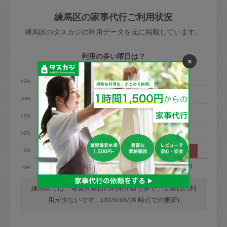
玉、など
きた場合は損害保険の対象外となるので
依頼者不在による当日キャンセル＝依頼
練馬区の家事代行ご利用状況
ご注意ください。
金額の100%＋交通費全額
練馬区のタスカジの利用データを元に掲載しています。
あわせてこちらも参照ください
：
初めて
利用します。注意しなくてはいけない点
※例：依頼日時／土曜日午前9時開始の場
利用の多い曜日は？
×
はありますか？
合、水曜日午前9時以降はキャンセル料が
発生
25%
水曜日9時〜金曜日9時まで＝依頼料金の
20%
50%
15%
金曜日9時～土曜日8時まで＝依頼金額の
100%
10%
土曜日8時〜実施時間＝依頼金額の100%
5%
＋交通費全額
月
火
水
木
金
土
日
0%
依頼者不在による当日キャンセル＝依頼
金額の100%＋交通費全額
練馬区では、毎週火曜日の利用が最も多く、土曜日の利
用が少ないです。(2026/08/09 時点での更新)
2. 定期契約キャンセル（定期契約のみ）