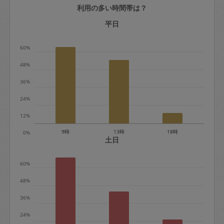
利用の多い時間帯は？
定期契約をキャンセルする場合、毎週定
期は月2回まで隔週定期は月1回までキャ
平日
ンセル料は発生しません。それ以上はキ
60%
ャンセル料が発生します。
48%
定期契約キャンセル料：
36%
・1回につき1,200円※
24%
・詳細ルールは、
こちら
を参照くださ
い。
12%
9時
13時
18時
0%
※キャンセル料金の設定について：
土日
定期依頼1回（3時間）の金額とスポット
60%
1回（3時間）依頼した場合の金額の差額
相当で料金設定されています。
48%
36%
24%