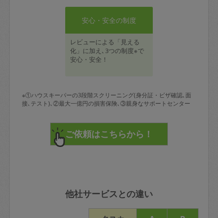
安心・安全の制度
レビューによる「見える
化」に加え､3つの制度※で
安心・安全！
※①ハウスキーパーの3段階スクリーニング(身分証・ビザ確認､面
接､テスト)､②最大一億円の損害保険､③親身なサポートセンター
他社サービスとの違い