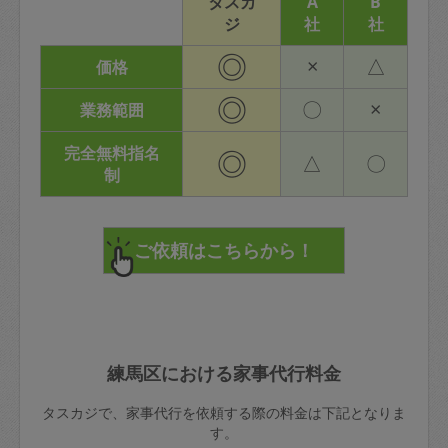
タスカ
A
B
ジ
社
社
◎
×
△
価格
◎
〇
×
業務範囲
完全無料指名
◎
△
〇
制
練馬区における家事代行料金
タスカジで、家事代行を依頼する際の料金は下記となりま
す。