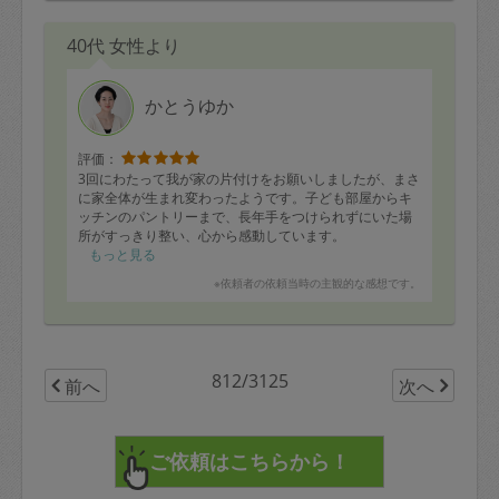
40代 女性より
かとうゆか
評価：
3回にわたって我が家の片付けをお願いしましたが、まさ
に家全体が生まれ変わったようです。子ども部屋からキ
ッチンのパントリーまで、長年手をつけられずにいた場
所がすっきり整い、心から感動しています。
もっと見る
特にキッチンパントリーは、賞味期限切れの食品が山の
※依頼者の依頼当時の主観的な感想です。
ようにあり、自分ひとりではとても手がつけられずにい
ましたが、一緒にひとつずつ丁寧に確認・整理してくだ
さり、本当に助かりました。これまで棚の中は物が落ち
てくるほどごちゃごちゃでしたが、今では必要な物がす
ぐ取り出せる状態になり、久しぶりに「料理が楽しい」
812/3125
前へ
次へ
と感じています。
彼女の存在がとても心強く、一緒に作業をすることで、
ずっと放置していた場所にも手をつけることができ、家
全体を徹底的に掃除・整理することができました。自分
ひとりでは到底ここまでの変化は得られなかったと思い