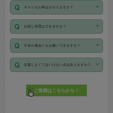
ご依頼は、現在を起点に3日後（72時間
濯、料理、作り置き、整理収納、買い物
のち、タスカジモニター宅にて３時間の
また外国人の方は英語しか話せない方、
キャンセル料はかかりますか？
以降）の日時から受付可能となっていま
です。作業中に物を壊したり、人にけが
現場トライアルを受け、合格したタスカ
日本語も話せる方など様々です。
す。
をさせたりした場合が対象で、補償金額
ジさんが活動されています。
キャンセル料には、以下の2種類がありま
ただし、72時間を切った直前の日程では
は対物1000万円、対人1億円が上限で
バックグラウンドや得意分野はプロフィ
お試し利用はできますか？
す。
タスカジさんへ「募集」をかけることが
す。
※テストセンターの講評は１件目のレビュ
ールに記載していますので、各自の得意
可能です。
ーとして記載されていますので依頼の際
分野を見極めて、目的に合わせてお仕事
「お試し利用」というメニューはありま
万が一損害が発生した場合は、その場の
に参考にしてください。
を依頼してください。
不在の場合にもお願いできますか？
せんが、「一回のみ」依頼を活用するこ
1. 直前キャンセル（定期、スポット契約
写真を撮り、
参考
：
【詳細】タスカジさんの登録に際
とによって、気に入ったタスカジさんを
共通）
タスカジサポートセンターまでご連絡く
して面接や教育は実施していますか？
不在の場合の作業はタスカジさんの同意
見つけることができます。
・タスカジさんのお仕事開始予定時間前
ださい。
注意しなくてはいけない点はありますか？
が必要です。数回の依頼ののち、タスカ
72時間を超える※と、以下のキャンセル
詳細FAQ：
損害賠償保険について教えて
ジさんと依頼者の間で十分な信頼関係が
まず、条件の合う気になるタスカジさ
料が発生します。
ください。
貴重品は紛失の際トラブルの元となるの
できたのち、タスカジさんに依頼してみ
ん、２・３人に「スポット」依頼をして
で、必ず鍵のかかるロッカーや金庫に入
てください。
みてください。
直前キャンセル料：
れて依頼者の責任の元管理するよう心掛
不在時に部屋に入るためにタスカジさん
その後、一番気に入ったタスカジさんに
72時間前〜24時間前＝依頼料金の50%
けてください。
に鍵を預ける必要がありますが、タスカ
「定期（毎週・隔週）」依頼をしてくだ
24時間前～1時間前＝依頼金額の100%
※パスポート、クレジットカード、銀行カ
ジさんが紛失した鍵によって二次的な損
さい。
1時間前〜実施時間＝依頼金額の100%＋
ード、5千円以上のアクセサリー、500円
害（たとえば、第三者の侵入など）が起
交通費全額