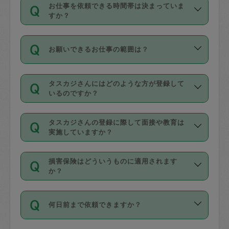
す。
丈夫です。
お仕事を依頼できる時間帯は決まっていま
料金のご請求と合わせてお支払いとなり
定期の最低利用回数は設けていない代わ
デビットカード・プリペイドカード（Vプ
すか？
ます。交通費の金額は「依頼の詳細」に
りに、一定数を超えたキャンセルは有償
リカ、au WALLETなど）
は支払にはご利
時間帯は3種類あります。いずれも１回あ
自動計算で表示されます。
でキャンセルすることが出来ます。
用いただけませんのでご注意ください。
お願いできるお仕事の範囲は？
たり３時間です。
銀行振込や現金払いも対応していませ
（例：毎週定期の場合は３回以上のキャ
ん。
掃除、整理収納、洗濯、買い物、料理、
・ＡＭ ９時～１２時
ンセルが有償（1200円、隔週定期の場合
なお、タスカジさんの交通費も、依頼料
タスカジさんにはどのような方が登録して
作り置きです。タスカジさんによってで
・ＰＭ １３時～１６時
いるのですか？
は２回以上のキャンセルが有償（1200
金のご請求と合わせてお支払いとなりま
きる仕事の範囲が異なりますので、依頼
・夜 １８時～２１時
円））
す。交通費の金額は「依頼の詳細」に自
主婦として長年の家事経験をお持ちの
する前にタスカジさんのプロフィールで
動計算で表示されます。
タスカジさんの登録に際して面接や教育は
方、栄養士・調理師といった資格者で保
確認してください。
開始時間を２時間前後変更することが可
実施していますか？
育園や学校の給食やレストランで料理関
基本的に、高所での作業や危険作業、屋
能です。依頼送信後、個別にタスカジさ
応募の際に、各自事務局との面接と説明
係の専門職に従事されていた方、日本で
外での作業は対象外です。
んにメッセージを送り調整してくださ
損害保険はどういうものに適用されます
を行っています。その後、身分証明書の
すでにハウスキーパーや英語の先生とし
か？
い。ただし、２時間を越えての調整はで
写真提出をしていただいています。外国
てお仕事をしているフィリピン出身の
きません。
依頼者とタスカジさんとの間でタスカジ
人の場合は在留カードで労働許可状況を
方、海外からの留学生、家事が好きな会
万が一、依頼した時間帯と作業時間が１
何日前まで依頼できますか？
を通して成立した作業時間内での作業に
確認しています。タスカジさんトレーニ
社員など様々なバックグラウンドの方が
時間も被らない場合、損害保険の対象外
適用されます。作業範囲は、掃除、洗
ング動画を使ったセルフトレーニングの
登録しています。
となりますので、ご注意ください。