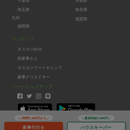
千葉県
京都府
埼玉県
奈良県
九州
滋賀県
福岡県
コンテンツ
タスカジplus
助家事さん
タスカジブートキャンプ
家事クリエイター
ソーシャルメディア
＼1時間1,500円から／
＼最高時給3,000円／
Copyright TASKAJI Inc.
家事代行を
ハウスキーパー