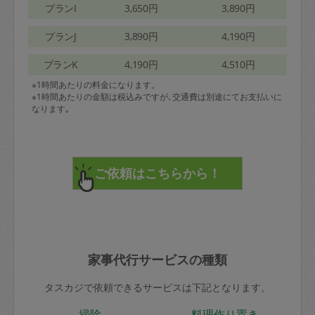
プランI
3,650円
3,890円
プランJ
3,890円
4,190円
プランK
4,190円
4,510円
※1時間あたりの料金になります。
※1時間あたりの金額は税込みですが､交通費は別途にてお支払いに
なります｡
家事代行サービスの種類
タスカジで依頼できるサービスは下記となります。
掃除
料理作り置き