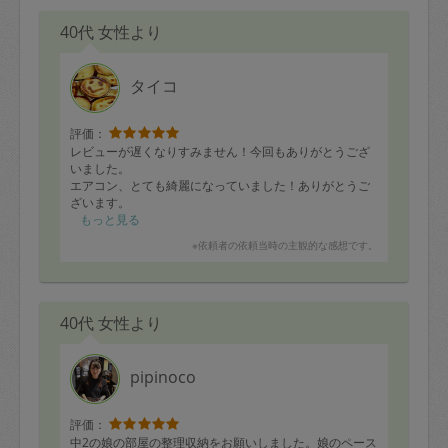
40代 女性より
タイコ
評価：
レビューが遅くなりすみません！今回もありがとうござ
いました。
エアコン、とても綺麗になっていました！ありがとうご
ざいます。
次回もよろしくお願いします。
もっと見る
※依頼者の依頼当時の主観的な感想です。
40代 女性より
pipinoco
評価：
中2の娘の部屋の整理収納をお願いしました。娘のペース