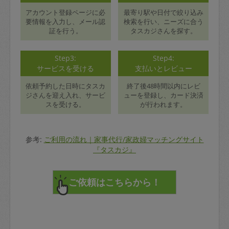
アカウント登録ページに必
最寄り駅や日付で絞り込み
要情報を入力し、メール認
検索を行い、ニーズに合う
証を行う。
タスカジさんを探す。
Step3:
Step4:
サービスを受ける
支払いとレビュー
依頼予約した日時にタスカ
終了後48時間以内にレビ
ジさんを迎え入れ、サービ
ューを登録し、カード決済
スを受ける。
が行われます。
参考:
ご利用の流れ｜家事代行/家政婦マッチングサイト
『タスカジ』