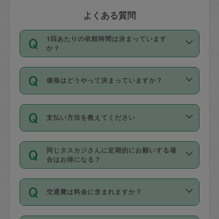
よくある質問
1回あたりの依頼時間は決まっています
か？
依頼1回につき3時間固定です。3時間を
価格はどうやって決まっていますか？
超えて依頼したい場合は、延長機能をご
利用ください。機能をご利用いただくに
11種類の価格帯の中からタスカジさん自
は、タスカジさんに事前に相談し、合意
支払い方法を教えてください
身が価格を選んで設定しています。
の上事前申請することが必要です。な
タスカジさんの価格設定には最初は制限
お、3時間を下回っても、値引き等はござ
お支払方法はクレジットカード（Visa／
があり、レビュー件数、レビューの平均
いません。
同じタスカジさんに定期的にお願いする場
Master／JCB／AMERICAN EXPRESS／
値、などで除々に設定可能な最高額が上
合はお得になる？
Diners Club）のみとなります。
がっていく仕組みになっています。
依頼には「スポット」と「定期（毎週｜
カード情報のご登録は、依頼リクエスト
交通費は料金に含まれますか？
隔週）」があり、「定期」の依頼は「ス
を行う際にご入力ください。プロフィー
ポット」よりお得な料金でご利用できま
ル登録時にはご入力いただかなくても大
交通費は依頼料金とは別途発生し、依頼