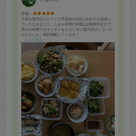
評価：
今回も驚愕のスピードで予定外の4品も含めて16品作っ
ていただきました。しかも料理の時間は2時間半ほどで、
残りの時間ではキッチンをピカピカに後片付けしていだ
だきました。毎回感動しています！
数種類作っていただいたナムルも全て味が異なります
もっと見る
し、子供好みのお肉・お魚料理から大人向けのマリネま
でとてもメニューの幅が広く、どれも依頼からいただく
までいただくのがワクワクしています。
また次回もお願いしたいと思います！