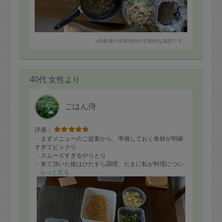
※依頼者の依頼当時の主観的な感想です。
40代 女性より
ごはん侍
評価：
・まずメニューのご提案から、準備しておく食材が明確
すぎてビックリ
・スムーズすぎるやりとり
・来て頂いた後はひたすら調理、たまに私が料理につい
て質問しても丁寧にご回答頂く
もっと見る
・後片付けも、最初よりキレイな位ピッカピカ
お料理はめちゃくちゃ美味しそうで、帰宅した子供もす
ごい笑顔。