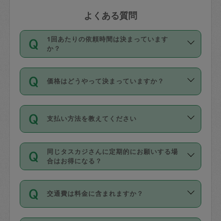
よくある質問
1回あたりの依頼時間は決まっています
か？
依頼1回につき3時間固定です。3時間を
価格はどうやって決まっていますか？
超えて依頼したい場合は、延長機能をご
利用ください。機能をご利用いただくに
11種類の価格帯の中からタスカジさん自
は、タスカジさんに事前に相談し、合意
支払い方法を教えてください
身が価格を選んで設定しています。
の上事前申請することが必要です。な
タスカジさんの価格設定には最初は制限
お、3時間を下回っても、値引き等はござ
お支払方法はクレジットカード（Visa／
があり、レビュー件数、レビューの平均
いません。
同じタスカジさんに定期的にお願いする場
Master／JCB／AMERICAN EXPRESS／
値、などで除々に設定可能な最高額が上
合はお得になる？
Diners Club）のみとなります。
がっていく仕組みになっています。
依頼には「スポット」と「定期（毎週｜
カード情報のご登録は、依頼リクエスト
交通費は料金に含まれますか？
隔週）」があり、「定期」の依頼は「ス
を行う際にご入力ください。プロフィー
ポット」よりお得な料金でご利用できま
ル登録時にはご入力いただかなくても大
交通費は依頼料金とは別途発生し、依頼