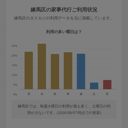
玉、など
きた場合は損害保険の対象外となるので
依頼者不在による当日キャンセル＝依頼
練馬区の家事代行ご利用状況
ご注意ください。
金額の100%＋交通費全額
練馬区のタスカジの利用データを元に掲載しています。
あわせてこちらも参照ください
：
初めて
利用します。注意しなくてはいけない点
※例：依頼日時／土曜日午前9時開始の場
利用の多い曜日は？
はありますか？
合、水曜日午前9時以降はキャンセル料が
発生
25%
水曜日9時〜金曜日9時まで＝依頼料金の
20%
50%
15%
金曜日9時～土曜日8時まで＝依頼金額の
100%
10%
土曜日8時〜実施時間＝依頼金額の100%
5%
＋交通費全額
月
火
水
木
金
土
日
0%
依頼者不在による当日キャンセル＝依頼
金額の100%＋交通費全額
練馬区では、毎週火曜日の利用が最も多く、土曜日の利
用が少ないです。(2026/08/07 時点での更新)
2. 定期契約キャンセル（定期契約のみ）