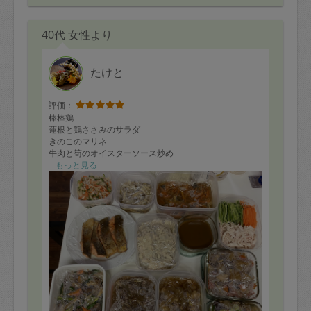
40代 女性より
たけと
評価：
棒棒鶏
蓮根と鶏ささみのサラダ
きのこのマリネ
牛肉と筍のオイスターソース炒め
タラの煮おろし
もっと見る
サーモンのムニエル
八宝菜
親子丼の具
大根と鶏の煮物
胡瓜と大根の和え物
卵スープ
以上のお料理を作って頂きました
今回は事前に献立を吟味する余裕がなく、前日に買える
ものを買い込みました
当日リクエストした数品も家にあるもので間に合わせて
頂き、また、買った冷蔵品は使い切ってくださいました