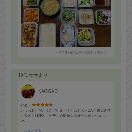
※依頼者の依頼当時の主観的な感想です。
40代 女性より
KAOGAO
評価：
いつもありがとうございます！今回も大人2人と園児の作
り置きお料理とキッチンの簡単な清掃をお願いしまし
た。
●メニュー●
もっと見る