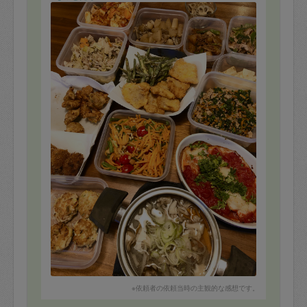
①豆腐入りナゲット
②春巻き
③魚料理
④ソムタムキャロット
⑤ポパイごはんの素
⑥ほか当日のもので何か
でしたが、春巻きの皮を忘れて別の揚げ物を沢山作って
下さいました！
ありがとうございます！
※依頼者の依頼当時の主観的な感想です。