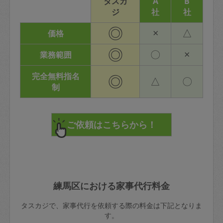
タスカ
A
B
ジ
社
社
◎
×
△
価格
◎
〇
×
業務範囲
完全無料指名
◎
△
〇
制
練馬区における家事代行料金
タスカジで、家事代行を依頼する際の料金は下記となりま
す。