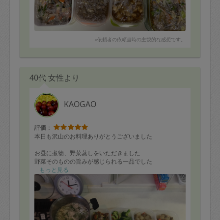
味も手際も品数も素晴らしく、いつもリクエスト以上の
ことをして頂いて感謝です
ありがとうございました
※依頼者の依頼当時の主観的な感想です。
40代 女性より
KAOGAO
評価：
本日も沢山のお料理ありがとうございました
お昼に煮物、野菜蒸しをいただきました
野菜そのものの旨みが感じられる一品でした
もっと見る
次回も楽しみにしています