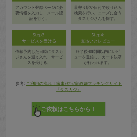
アカウント登録ページに必
最寄り駅や日付で絞り込み
要情報を入力し、メール認
検索を行い、ニーズに合う
証を行う。
タスカジさんを探す。
Step3:
Step4:
サービスを受ける
支払いとレビュー
依頼予約した日時にタスカ
終了後48時間以内にレビ
ジさんを迎え入れ、サービ
ューを登録し、カード決済
スを受ける。
が行われます。
参考:
ご利用の流れ｜家事代行/家政婦マッチングサイト
『タスカジ』