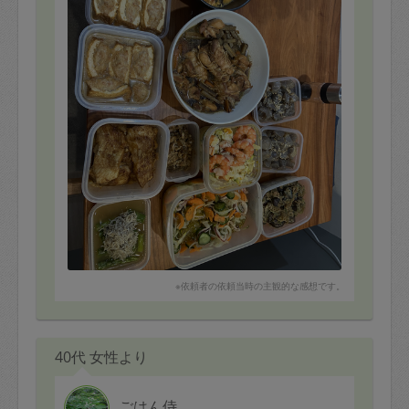
ナスとツナのナムル
八幡巻
卵とトマトの中華炒め
サーモンのレモンバタームニエル
厚揚げの鶏ひき肉はさみ煮
※依頼者の依頼当時の主観的な感想です。
40代 女性より
ごはん侍