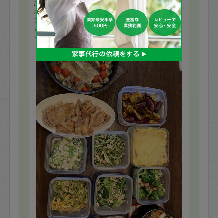
評価：
本日もありがとうございました。
アクアパッツァは、残りのスープでリゾットにしていた
だきました。
キャベツのおひたし(桜海老入り)もおいしかったです。
また次回もよろしくお願いいたします。
もっと見る