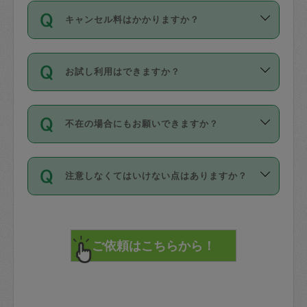
ご依頼は、現在を起点に3日後（72時間
濯、料理、作り置き、整理収納、買い物
のち、タスカジモニター宅にて３時間の
また外国人の方は英語しか話せない方、
キャンセル料はかかりますか？
以降）の日時から受付可能となっていま
です。作業中に物を壊したり、人にけが
現場トライアルを受け、合格したタスカ
日本語も話せる方など様々です。
す。
をさせたりした場合が対象で、補償金額
ジさんが活動されています。
キャンセル料には、以下の2種類がありま
ただし、72時間を切った直前の日程では
は対物1000万円、対人1億円が上限で
バックグラウンドや得意分野はプロフィ
お試し利用はできますか？
す。
タスカジさんへ「募集」をかけることが
す。
※テストセンターの講評は１件目のレビュ
ールに記載していますので、各自の得意
可能です。
ーとして記載されていますので依頼の際
分野を見極めて、目的に合わせてお仕事
「お試し利用」というメニューはありま
万が一損害が発生した場合は、その場の
に参考にしてください。
を依頼してください。
不在の場合にもお願いできますか？
せんが、「一回のみ」依頼を活用するこ
1. 直前キャンセル（定期、スポット契約
写真を撮り、
参考
：
【詳細】タスカジさんの登録に際
とによって、気に入ったタスカジさんを
共通）
タスカジサポートセンターまでご連絡く
して面接や教育は実施していますか？
不在の場合の作業はタスカジさんの同意
見つけることができます。
・タスカジさんのお仕事開始予定時間前
ださい。
注意しなくてはいけない点はありますか？
が必要です。数回の依頼ののち、タスカ
72時間を超える※と、以下のキャンセル
詳細FAQ：
損害賠償保険について教えて
ジさんと依頼者の間で十分な信頼関係が
まず、条件の合う気になるタスカジさ
料が発生します。
ください。
貴重品は紛失の際トラブルの元となるの
できたのち、タスカジさんに依頼してみ
ん、２・３人に「スポット」依頼をして
で、必ず鍵のかかるロッカーや金庫に入
てください。
みてください。
直前キャンセル料：
れて依頼者の責任の元管理するよう心掛
不在時に部屋に入るためにタスカジさん
その後、一番気に入ったタスカジさんに
72時間前〜24時間前＝依頼料金の50%
けてください。
に鍵を預ける必要がありますが、タスカ
「定期（毎週・隔週）」依頼をしてくだ
24時間前～1時間前＝依頼金額の100%
※パスポート、クレジットカード、銀行カ
ジさんが紛失した鍵によって二次的な損
さい。
1時間前〜実施時間＝依頼金額の100%＋
ード、5千円以上のアクセサリー、500円
害（たとえば、第三者の侵入など）が起
交通費全額