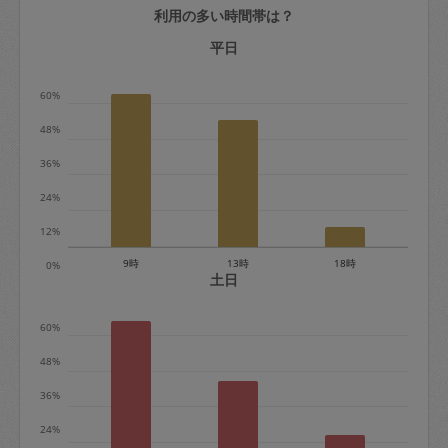
利用の多い時間帯は？
定期契約をキャンセルする場合、毎週定
期は月2回まで隔週定期は月1回までキャ
平日
ンセル料は発生しません。それ以上はキ
60%
ャンセル料が発生します。
48%
定期契約キャンセル料：
36%
・1回につき1,200円※
24%
・詳細ルールは、
こちら
を参照くださ
い。
12%
9時
13時
18時
0%
※キャンセル料金の設定について：
土日
定期依頼1回（3時間）の金額とスポット
60%
1回（3時間）依頼した場合の金額の差額
相当で料金設定されています。
48%
36%
24%