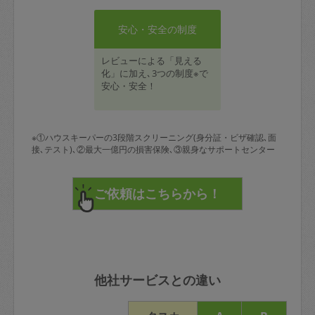
安心・安全の制度
レビューによる「見える
化」に加え､3つの制度※で
安心・安全！
※①ハウスキーパーの3段階スクリーニング(身分証・ビザ確認､面
接､テスト)､②最大一億円の損害保険､③親身なサポートセンター
他社サービスとの違い