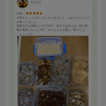
たけと
評価：
今回もたっぷり作っていただきました。⭐︎はリクエストで
お願いしました。
毎回どれも美味しいのですが、自分では作らない筍の煮
物が美味しかったです。けんちん汁も優しい味でした。
出汁巻玉子も毎回絶品です。
もっと見る
レンコンとひき肉の炒め煮はレンコン好きな子供が喜ん
で食べていました。
またよろしくお願い致します。
・蓮根と豚挽肉の炒め煮
・たけのこと油揚げ煮物
・アスパラ肉巻き照り焼き
・きんぴらごぼう
・けんちん汁
⭐︎アジの竜田揚げ
⭐︎ミニハンバーグ
⭐︎鮭の南蛮漬け
⭐︎出汁巻玉子