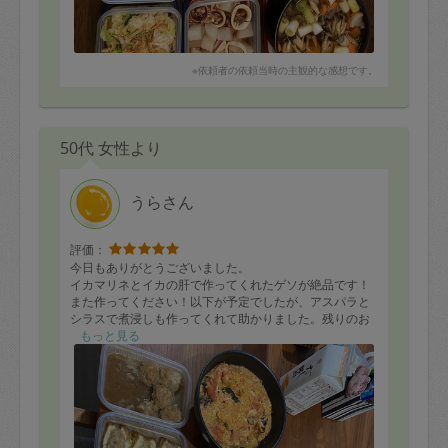
※依頼者の依頼当時の主観的な感想です。
50代 女性より
うらさん
評価：
今日もありがとうございました。
イカマリネとイカの肝で作ってくれたゲソが絶品です！
また作ってください！以下が予定でしたが、アスパラと
シラスで煮浸しも作ってくれて助かりました。残りのお
料理をいただくのが楽しみです。また来週お願いしま
もっと見る
す。
本日のレシピ
イカマリネ
ブロッコリーとエビのタルタルサラダ
こんにゃくの甘辛煮