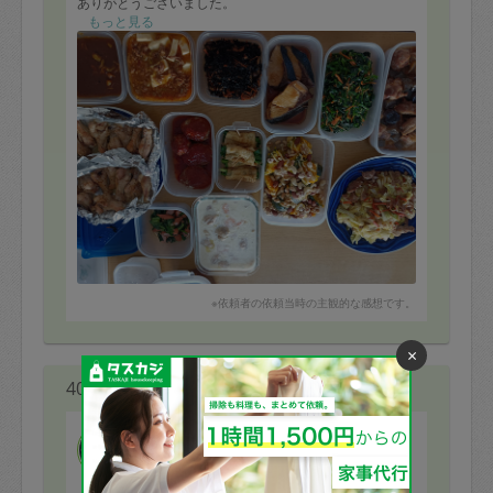
ありがとうございました。
もっと見る
①鶏の照り焼き
②ブリまたは鮭の照り焼き
③ハンバーグ
④カレー
⑤鶏とむき海老のクリーム煮
⑥マーボ豆腐
⑦鶏手羽オーブン焼き
⑧キャベツ豚肉炒め
⑨かぼちゃサラダ
⑩にらウインナー炒め
⑪ひじきの煮物
⑫ほうれん草とにんじんのナムル
⑬にら油揚げ巻き
※依頼者の依頼当時の主観的な感想です。
×
40代 女性より
naoko