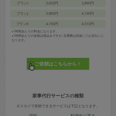
プランI
3,650円
3,890円
プランJ
3,890円
4,190円
プランK
4,190円
4,510円
※1時間あたりの料金になります。
※1時間あたりの金額は税込みですが､交通費は別途にてお支払いに
なります｡
家事代行サービスの種類
タスカジで依頼できるサービスは下記となります。
掃除
料理作り置き