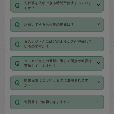
す。
丈夫です。
お仕事を依頼できる時間帯は決まっていま
料金のご請求と合わせてお支払いとなり
定期の最低利用回数は設けていない代わ
デビットカード・プリペイドカード（Vプ
すか？
ます。交通費の金額は「依頼の詳細」に
りに、一定数を超えたキャンセルは有償
リカ、au WALLETなど）
は支払にはご利
時間帯は3種類あります。いずれも１回あ
自動計算で表示されます。
でキャンセルすることが出来ます。
用いただけませんのでご注意ください。
お願いできるお仕事の範囲は？
たり３時間です。
銀行振込や現金払いも対応していませ
（例：毎週定期の場合は３回以上のキャ
ん。
掃除、整理収納、洗濯、買い物、料理、
・ＡＭ ９時～１２時
ンセルが有償（1200円、隔週定期の場合
なお、タスカジさんの交通費も、依頼料
タスカジさんにはどのような方が登録して
作り置きです。タスカジさんによってで
・ＰＭ １３時～１６時
いるのですか？
は２回以上のキャンセルが有償（1200
金のご請求と合わせてお支払いとなりま
きる仕事の範囲が異なりますので、依頼
・夜 １８時～２１時
円））
す。交通費の金額は「依頼の詳細」に自
主婦として長年の家事経験をお持ちの
する前にタスカジさんのプロフィールで
動計算で表示されます。
タスカジさんの登録に際して面接や教育は
方、栄養士・調理師といった資格者で保
確認してください。
開始時間を２時間前後変更することが可
実施していますか？
育園や学校の給食やレストランで料理関
基本的に、高所での作業や危険作業、屋
能です。依頼送信後、個別にタスカジさ
応募の際に、各自事務局との面接と説明
係の専門職に従事されていた方、日本で
外での作業は対象外です。
んにメッセージを送り調整してくださ
損害保険はどういうものに適用されます
を行っています。その後、身分証明書の
すでにハウスキーパーや英語の先生とし
か？
い。ただし、２時間を越えての調整はで
写真提出をしていただいています。外国
てお仕事をしているフィリピン出身の
きません。
依頼者とタスカジさんとの間でタスカジ
人の場合は在留カードで労働許可状況を
方、海外からの留学生、家事が好きな会
万が一、依頼した時間帯と作業時間が１
何日前まで依頼できますか？
を通して成立した作業時間内での作業に
確認しています。タスカジさんトレーニ
社員など様々なバックグラウンドの方が
時間も被らない場合、損害保険の対象外
適用されます。作業範囲は、掃除、洗
ング動画を使ったセルフトレーニングの
登録しています。
となりますので、ご注意ください。