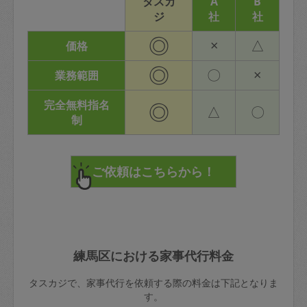
タスカ
A
B
ジ
社
社
◎
×
△
価格
◎
〇
×
業務範囲
完全無料指名
◎
△
〇
制
練馬区における家事代行料金
タスカジで、家事代行を依頼する際の料金は下記となりま
す。