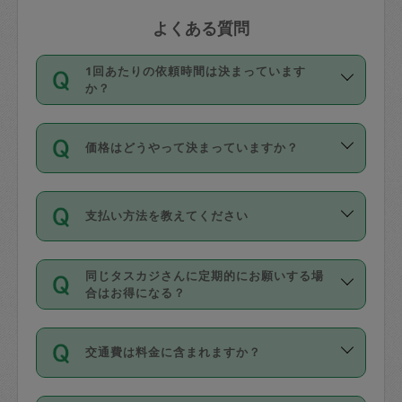
よくある質問
1回あたりの依頼時間は決まっています
か？
依頼1回につき3時間固定です。3時間を
価格はどうやって決まっていますか？
超えて依頼したい場合は、延長機能をご
利用ください。機能をご利用いただくに
11種類の価格帯の中からタスカジさん自
は、タスカジさんに事前に相談し、合意
支払い方法を教えてください
身が価格を選んで設定しています。
の上事前申請することが必要です。な
タスカジさんの価格設定には最初は制限
お、3時間を下回っても、値引き等はござ
お支払方法はクレジットカード（Visa／
があり、レビュー件数、レビューの平均
いません。
同じタスカジさんに定期的にお願いする場
Master／JCB／AMERICAN EXPRESS／
値、などで除々に設定可能な最高額が上
合はお得になる？
Diners Club）のみとなります。
がっていく仕組みになっています。
依頼には「スポット」と「定期（毎週｜
カード情報のご登録は、依頼リクエスト
交通費は料金に含まれますか？
隔週）」があり、「定期」の依頼は「ス
を行う際にご入力ください。プロフィー
ポット」よりお得な料金でご利用できま
ル登録時にはご入力いただかなくても大
交通費は依頼料金とは別途発生し、依頼