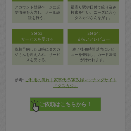
アカウント登録ページに必
最寄り駅や日付で絞り込み
要情報を入力し、メール認
検索を行い、ニーズに合う
証を行う。
タスカジさんを探す。
Step3:
Step4:
サービスを受ける
支払いとレビュー
依頼予約した日時にタスカ
終了後48時間以内にレビ
ジさんを迎え入れ、サービ
ューを登録し、カード決済
スを受ける。
が行われます。
参考:
ご利用の流れ｜家事代行/家政婦マッチングサイト
『タスカジ』