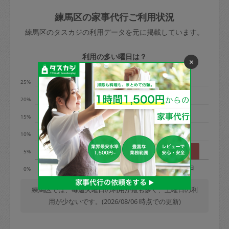
玉、など
きた場合は損害保険の対象外となるので
依頼者不在による当日キャンセル＝依頼
練馬区の家事代行ご利用状況
ご注意ください。
金額の100%＋交通費全額
練馬区のタスカジの利用データを元に掲載しています。
あわせてこちらも参照ください
：
初めて
利用します。注意しなくてはいけない点
※例：依頼日時／土曜日午前9時開始の場
利用の多い曜日は？
×
はありますか？
合、水曜日午前9時以降はキャンセル料が
発生
25%
水曜日9時〜金曜日9時まで＝依頼料金の
20%
50%
15%
金曜日9時～土曜日8時まで＝依頼金額の
100%
10%
土曜日8時〜実施時間＝依頼金額の100%
5%
＋交通費全額
月
火
水
木
金
土
日
0%
依頼者不在による当日キャンセル＝依頼
金額の100%＋交通費全額
練馬区では、毎週火曜日の利用が最も多く、土曜日の利
用が少ないです。(2026/08/06 時点での更新)
2. 定期契約キャンセル（定期契約のみ）