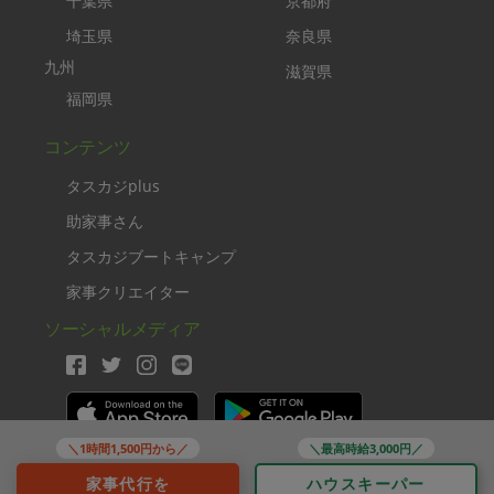
千葉県
京都府
埼玉県
奈良県
九州
滋賀県
福岡県
コンテンツ
タスカジplus
助家事さん
タスカジブートキャンプ
家事クリエイター
ソーシャルメディア
＼1時間1,500円から／
＼最高時給3,000円／
Copyright TASKAJI Inc.
家事代行を
ハウスキーパー