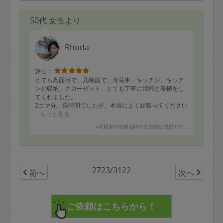
50代 女性より
Rhoda
評価：
とても真面目で、几帳面で、冷蔵庫、キッチン、キッチ
ンの収納、クローゼット、とても丁寧に清掃と整頓をし
てくれました。
2コマ分、長時間でしたが、本当によく頑張ってください
ました。
もっと見る
一人で家事をするとすぐに気が散ってしまう私には、一
※依頼者の依頼当時の主観的な感想です。
緒に家事をしてくれる方が居ると、とても助かるし、ま
たローダさんと一緒に家事をするのが楽しみです。
thank you for coming to my place! looking for word to
see you again♡
2723/3122
前へ
次へ