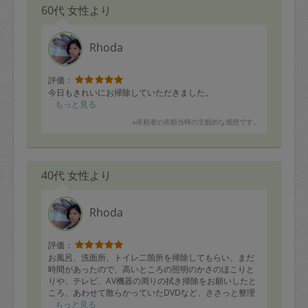
60代 女性より
Rhoda
評価：
今日もきれいにお掃除していただきました。
もっと見る
※依頼者の依頼当時の主観的な感想です。
40代 女性より
Rhoda
評価：
お風呂、洗面所、トイレ二箇所を掃除してもらい、まだ
時間があったので、高いところの照明のかさのほこりと
りや、テレビ、AV機器の周りの拭き掃除をお願いしたと
ころ、あわせて散らかっていたDVDなど、ささっと整理
整頓もしてくれました。
もっと見る