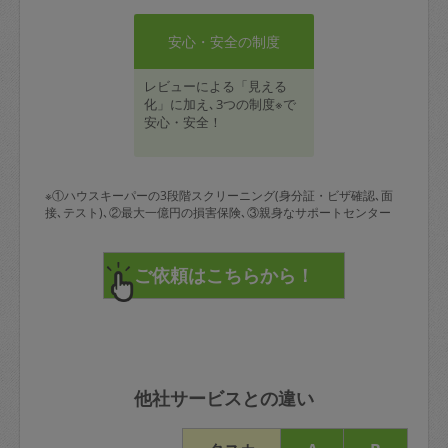
安心・安全の制度
レビューによる「見える
化」に加え､3つの制度※で
安心・安全！
※①ハウスキーパーの3段階スクリーニング(身分証・ビザ確認､面
接､テスト)､②最大一億円の損害保険､③親身なサポートセンター
他社サービスとの違い