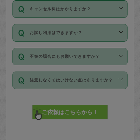
ご依頼は、現在を起点に3日後（72時間
濯、料理、作り置き、整理収納、買い物
のち、タスカジモニター宅にて３時間の
また外国人の方は英語しか話せない方、
キャンセル料はかかりますか？
以降）の日時から受付可能となっていま
です。作業中に物を壊したり、人にけが
現場トライアルを受け、合格したタスカ
日本語も話せる方など様々です。
す。
をさせたりした場合が対象で、補償金額
ジさんが活動されています。
キャンセル料には、以下の2種類がありま
ただし、72時間を切った直前の日程では
は対物1000万円、対人1億円が上限で
バックグラウンドや得意分野はプロフィ
お試し利用はできますか？
す。
タスカジさんへ「募集」をかけることが
す。
※テストセンターの講評は１件目のレビュ
ールに記載していますので、各自の得意
可能です。
ーとして記載されていますので依頼の際
分野を見極めて、目的に合わせてお仕事
「お試し利用」というメニューはありま
万が一損害が発生した場合は、その場の
に参考にしてください。
を依頼してください。
不在の場合にもお願いできますか？
せんが、「一回のみ」依頼を活用するこ
1. 直前キャンセル（定期、スポット契約
写真を撮り、
参考
：
【詳細】タスカジさんの登録に際
とによって、気に入ったタスカジさんを
共通）
タスカジサポートセンターまでご連絡く
して面接や教育は実施していますか？
不在の場合の作業はタスカジさんの同意
見つけることができます。
・タスカジさんのお仕事開始予定時間前
ださい。
注意しなくてはいけない点はありますか？
が必要です。数回の依頼ののち、タスカ
72時間を超える※と、以下のキャンセル
詳細FAQ：
損害賠償保険について教えて
ジさんと依頼者の間で十分な信頼関係が
まず、条件の合う気になるタスカジさ
料が発生します。
ください。
貴重品は紛失の際トラブルの元となるの
できたのち、タスカジさんに依頼してみ
ん、２・３人に「スポット」依頼をして
で、必ず鍵のかかるロッカーや金庫に入
てください。
みてください。
直前キャンセル料：
れて依頼者の責任の元管理するよう心掛
不在時に部屋に入るためにタスカジさん
その後、一番気に入ったタスカジさんに
72時間前〜24時間前＝依頼料金の50%
けてください。
に鍵を預ける必要がありますが、タスカ
「定期（毎週・隔週）」依頼をしてくだ
24時間前～1時間前＝依頼金額の100%
※パスポート、クレジットカード、銀行カ
ジさんが紛失した鍵によって二次的な損
さい。
1時間前〜実施時間＝依頼金額の100%＋
ード、5千円以上のアクセサリー、500円
害（たとえば、第三者の侵入など）が起
交通費全額