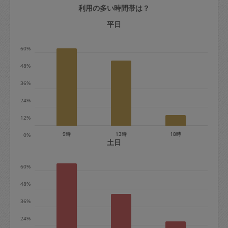
利用の多い時間帯は？
定期契約をキャンセルする場合、毎週定
期は月2回まで隔週定期は月1回までキャ
平日
ンセル料は発生しません。それ以上はキ
60%
ャンセル料が発生します。
48%
定期契約キャンセル料：
36%
・1回につき1,200円※
24%
・詳細ルールは、
こちら
を参照くださ
い。
12%
9時
13時
18時
0%
※キャンセル料金の設定について：
土日
定期依頼1回（3時間）の金額とスポット
60%
1回（3時間）依頼した場合の金額の差額
相当で料金設定されています。
48%
36%
24%