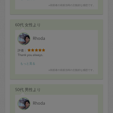
お風呂の床は、目が細かくて、すぐにピンク色の汚れが
※依頼者の依頼当時の主観的な感想です。
ついてしまうのですが、お酢と重曹を混ぜたもの（ぶく
ぶく泡が出てくる）を塗ってしばらく置いておいたら、
きれいに汚れが落ちました。小さいこどもがいるので、
ナチュラルなもので、掃除した方がいいとアドバイスも
60代 女性より
もらいました。
掃除の仕方や知恵のようなものを、毎回ローダさんから
学べるので楽しいです。
Rhoda
評価：
Thank you always.
もっと見る
※依頼者の依頼当時の主観的な感想です。
50代 男性より
Rhoda