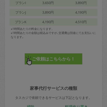
プランI
3,650円
3,890円
プランJ
3,890円
4,190円
プランK
4,190円
4,510円
※1時間あたりの料金になります。
※1時間あたりの金額は税込みですが､交通費は別途にてお支払いに
なります｡
家事代行サービスの種類
タスカジで依頼できるサービスは下記となります。
掃除
料理作り置き