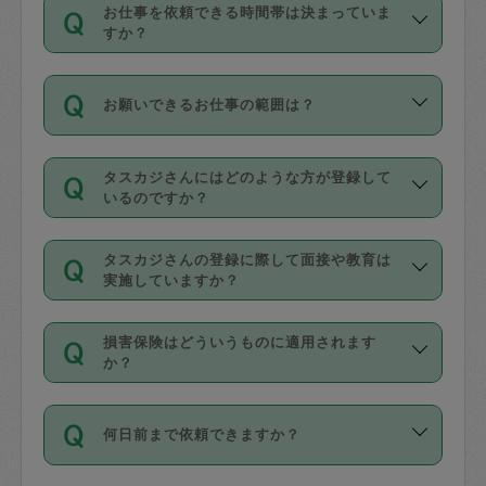
す。
丈夫です。
お仕事を依頼できる時間帯は決まっていま
料金のご請求と合わせてお支払いとなり
定期の最低利用回数は設けていない代わ
デビットカード・プリペイドカード（Vプ
すか？
ます。交通費の金額は「依頼の詳細」に
りに、一定数を超えたキャンセルは有償
リカ、au WALLETなど）
は支払にはご利
時間帯は3種類あります。いずれも１回あ
自動計算で表示されます。
でキャンセルすることが出来ます。
用いただけませんのでご注意ください。
お願いできるお仕事の範囲は？
たり３時間です。
銀行振込や現金払いも対応していませ
（例：毎週定期の場合は３回以上のキャ
ん。
掃除、整理収納、洗濯、買い物、料理、
・ＡＭ ９時～１２時
ンセルが有償（1200円、隔週定期の場合
なお、タスカジさんの交通費も、依頼料
タスカジさんにはどのような方が登録して
作り置きです。タスカジさんによってで
・ＰＭ １３時～１６時
いるのですか？
は２回以上のキャンセルが有償（1200
金のご請求と合わせてお支払いとなりま
きる仕事の範囲が異なりますので、依頼
・夜 １８時～２１時
円））
す。交通費の金額は「依頼の詳細」に自
主婦として長年の家事経験をお持ちの
する前にタスカジさんのプロフィールで
動計算で表示されます。
タスカジさんの登録に際して面接や教育は
方、栄養士・調理師といった資格者で保
確認してください。
開始時間を２時間前後変更することが可
実施していますか？
育園や学校の給食やレストランで料理関
基本的に、高所での作業や危険作業、屋
能です。依頼送信後、個別にタスカジさ
応募の際に、各自事務局との面接と説明
係の専門職に従事されていた方、日本で
外での作業は対象外です。
んにメッセージを送り調整してくださ
損害保険はどういうものに適用されます
を行っています。その後、身分証明書の
すでにハウスキーパーや英語の先生とし
か？
い。ただし、２時間を越えての調整はで
写真提出をしていただいています。外国
てお仕事をしているフィリピン出身の
きません。
依頼者とタスカジさんとの間でタスカジ
人の場合は在留カードで労働許可状況を
方、海外からの留学生、家事が好きな会
万が一、依頼した時間帯と作業時間が１
何日前まで依頼できますか？
を通して成立した作業時間内での作業に
確認しています。タスカジさんトレーニ
社員など様々なバックグラウンドの方が
時間も被らない場合、損害保険の対象外
適用されます。作業範囲は、掃除、洗
ング動画を使ったセルフトレーニングの
登録しています。
となりますので、ご注意ください。