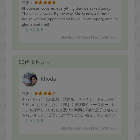
評価：
Rhoda-san covered everything that we asked today.
Thanks as always. By the way, She is now a famous
house keeper (appeared on Nikkei newspaper), and I'm
glad about that!
もっと見る
※依頼者の依頼当時の主観的な感想です。
50代 女性より
Rhoda
評価：
あっという間にお風呂、洗面所、キッチン、トイレがピ
カピカになりました。手際よく洗濯機やトースター、レ
ンジも掃除していただき残りの時間を2歳の息子と遊んで
もらいました。英語と日本語で会話が成立していること
に驚きましたが楽しかったようで別れ際にいやだ一緒に
もっと見る
行くと駄々をこねる程に楽しかったようです
※依頼者の依頼当時の主観的な感想です。