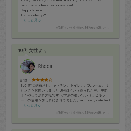
Today I asked you to clean the dirty fan, and it has
become so clean like a new one!
Happy to use it.
Thanks always!!
もっと見る
※依頼者の依頼当時の主観的な感想です。
40代 女性より
Rhoda
評価：
10分前に到着され、キッチン、トイレ、バスルーム、リ
ビングをお願いしました 3時間という限られた中、手際
よくやって頂き満足です 化学系の強い匂い（カビキラ
ー）の使用を少しきにされてました。am really satisfied
with her work!!!thank you so much.
もっと見る
※依頼者の依頼当時の主観的な感想です。