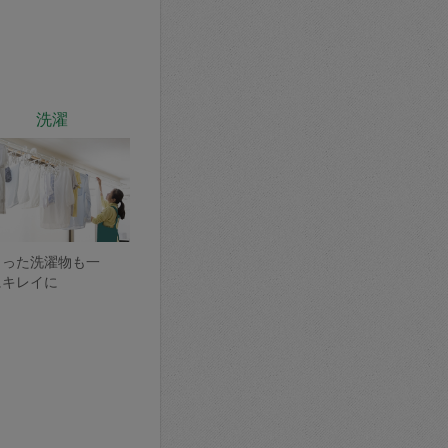
洗濯
まった洗濯物も一
にキレイに