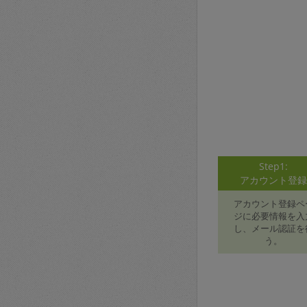
Step1:
アカウント登
アカウント登録ペ
ジに必要情報を入
し、メール認証を
う。