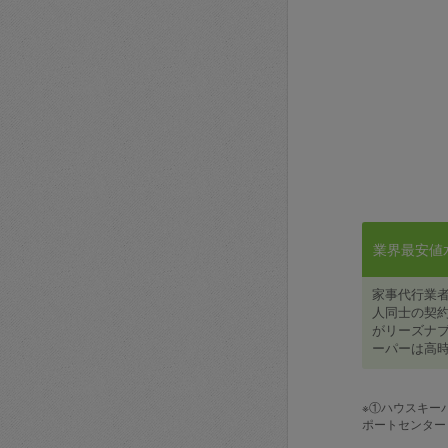
業界最安値水準
家事代行業
人同士の契約
がリーズナブ
ーパーは高時
※①ハウスキー
ポートセンター