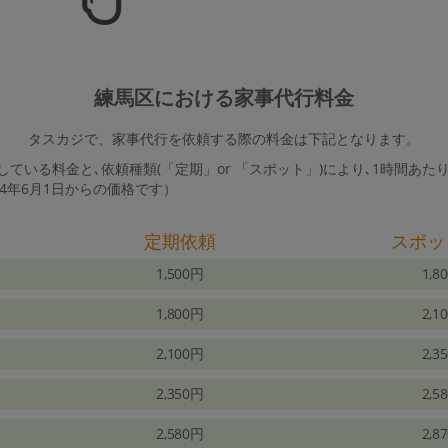
練馬区における家事代行料金
タスカジで、家事代行を依頼する際の料金は下記となります。
ている料金と､依頼種類(「定期」or 「スポット」)により､1時間あた
24年6月1日からの価格です）
定期依頼
スポッ
1,500円
1,8
1,800円
2,1
2,100円
2,3
2,350円
2,5
2,580円
2,8