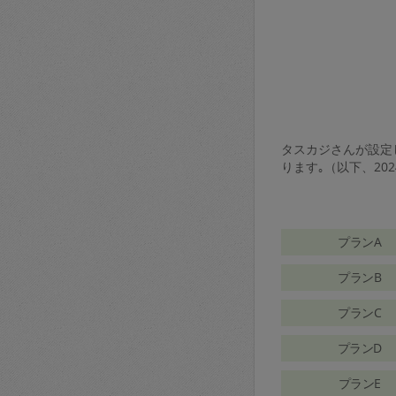
タスカジさんが設定し
ります｡（以下、20
プランA
プランB
プランC
プランD
プランE