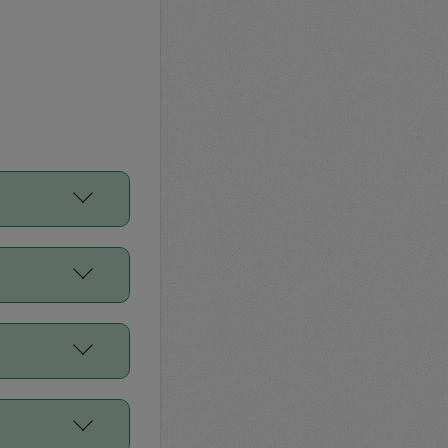
をご利用くださ
前申請すること
平均値、などで
／Diners