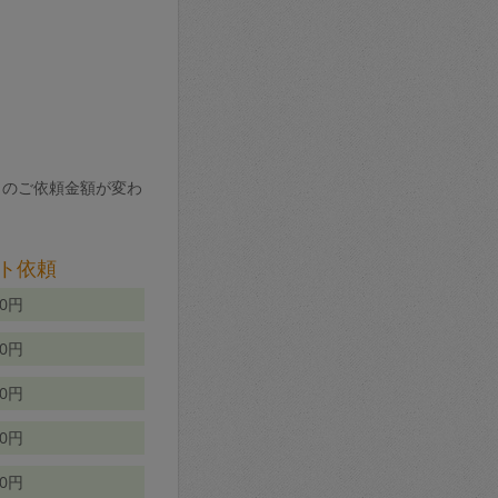
りのご依頼金額が変わ
ト依頼
00円
00円
50円
80円
70円