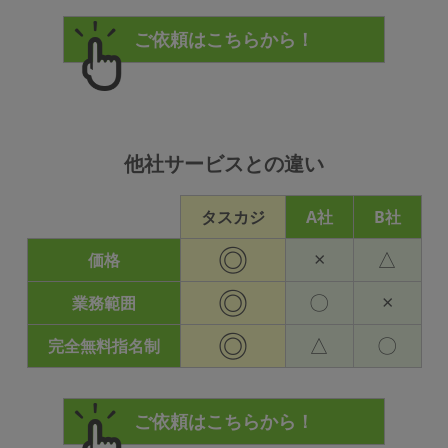
他社サービスとの違い
タスカジ
A社
B社
◎
×
△
価格
◎
〇
×
業務範囲
◎
△
〇
完全無料指名制