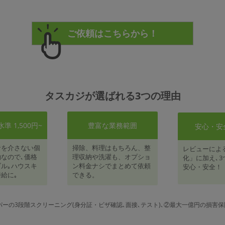
タスカジが選ばれる3つの理由
 1,500円~
豊富な業務範囲
安心・安
者を介さない個
掃除、料理はもちろん、整
レビューによ
なので､価格
理収納や洗濯も、オプショ
化」に加え､3
ル｡ハウスキ
ン料金ナシでまとめて依頼
安心・安全！
給に｡
できる。
パーの3段階スクリーニング(身分証・ビザ確認､面接､テスト)､②最大一億円の損害保