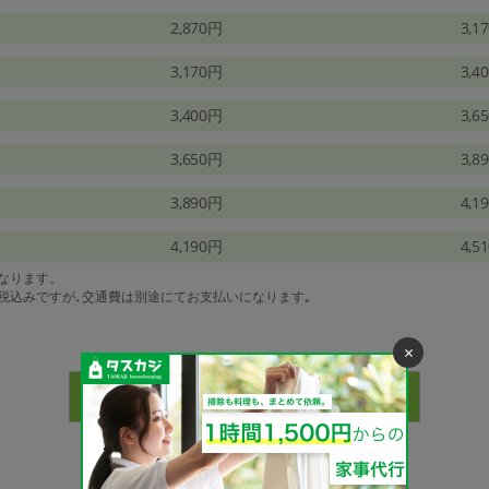
2,870円
3,1
3,170円
3,4
3,400円
3,6
3,650円
3,8
3,890円
4,1
4,190円
4,5
になります。
は税込みですが､交通費は別途にてお支払いになります｡
×