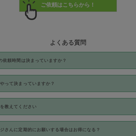
よくある質問
の依頼時間は決まっていますか？
つき3時間固定です。3時間を超えて依頼したい場合は、延長機能
うやって決まっていますか？
をご利用いただくには、タスカジさんに事前に相談し、合意の上事
。なお、3時間を下回っても、値引き等はございません。
価格帯の中からタスカジさん自身が価格を選んで設定しています。
法を教えてください
さんの価格設定には最初は制限があり、レビュー件数、レビューの
定可能な最高額が上がっていく仕組みになっています。
クレジットカード（Visa／Master／JCB／AMERICAN EXPRESS
カジさんに定期的にお願いする場合はお得になる？
のみとなります。