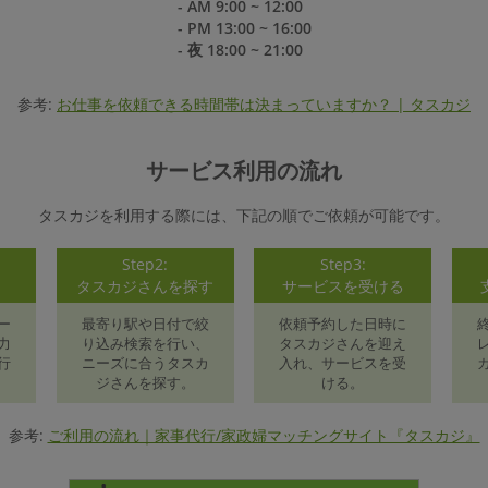
- AM 9:00 ~ 12:00
- PM 13:00 ~ 16:00
- 夜 18:00 ~ 21:00
参考:
お仕事を依頼できる時間帯は決まっていますか？ | タスカジ
サービス利用の流れ
タスカジを利用する際には、下記の順でご依頼が可能です。
Step2:
Step3:
録
タスカジさんを探す
サービスを受ける
ー
最寄り駅や日付で絞
依頼予約した日時に
力
り込み検索を行い、
タスカジさんを迎え
行
ニーズに合うタスカ
入れ、サービスを受
ジさんを探す。
ける。
参考:
ご利用の流れ｜家事代行/家政婦マッチングサイト『タスカジ』