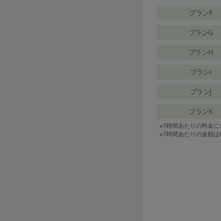
プランF
プランG
プランH
プランI
プランJ
プランK
※1時間あたりの料金
※1時間あたりの金額