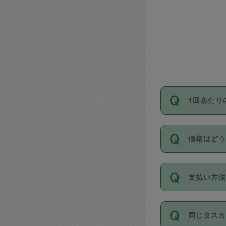
1回あたり
依頼1回に
価格はど
い。機能
が必要です
11種類の
支払い方
タスカジ
除々に設
お支払方法は
同じタス
Club）