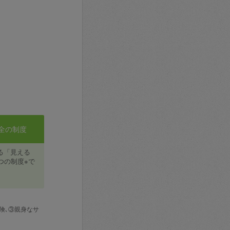
全の制度
る「見える
つの制度※で
険､③親身なサ