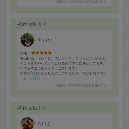
※依頼者の依頼当時の主観的な感想です。
メッセージのやりとりもいつもスムーズです。
たくさんのお料理を作っていただきとても気持ちも楽に
なりました。
40代 女性より
この度は、
大変お世話になりました。またご縁がありましたら是非
よろしくお願いします
32おか
評価：
毎回同様、キレイにしていただき、こちらが気づかない
ところまでやっていただけるので本当に助かってます。
いつも本当にありがとうございます。
水栓の部分もピカピカにしていただき、気分も晴れやか
になります！
もっと見る
※依頼者の依頼当時の主観的な感想です。
40代 女性より
たけと