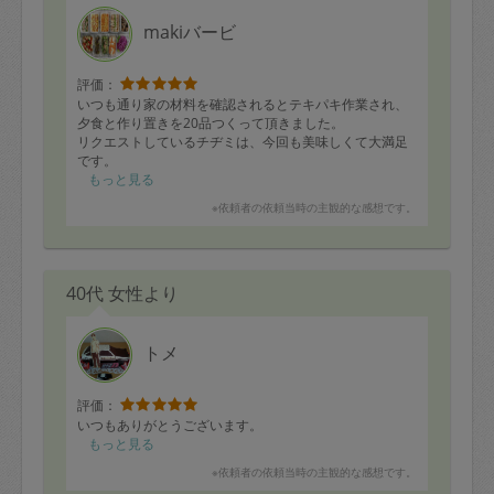
makiバービ
評価：
いつも通り家の材料を確認されるとテキパキ作業され、
夕食と作り置きを20品つくって頂きました。
リクエストしているチヂミは、今回も美味しくて大満足
です。
またどうぞよろしくお願いいたします！
もっと見る
※依頼者の依頼当時の主観的な感想です。
40代 女性より
トメ
評価：
いつもありがとうございます。
もっと見る
※依頼者の依頼当時の主観的な感想です。