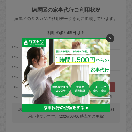
玉、など
きた場合は損害保険の対象外となるので
依頼者不在による当日キャンセル＝依頼
練馬区の家事代行ご利用状況
ご注意ください。
金額の100%＋交通費全額
練馬区のタスカジの利用データを元に掲載しています。
あわせてこちらも参照ください
：
初めて
利用します。注意しなくてはいけない点
※例：依頼日時／土曜日午前9時開始の場
利用の多い曜日は？
はありますか？
×
合、水曜日午前9時以降はキャンセル料が
発生
25%
水曜日9時〜金曜日9時まで＝依頼料金の
20%
50%
15%
金曜日9時～土曜日8時まで＝依頼金額の
100%
10%
土曜日8時〜実施時間＝依頼金額の100%
5%
＋交通費全額
月
火
水
木
金
土
日
0%
依頼者不在による当日キャンセル＝依頼
金額の100%＋交通費全額
練馬区では、毎週火曜日の利用が最も多く、土曜日の利
用が少ないです。(2026/08/06 時点での更新)
2. 定期契約キャンセル（定期契約のみ）