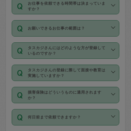
す。
丈夫です。
お仕事を依頼できる時間帯は決まっていま
料金のご請求と合わせてお支払いとなり
定期の最低利用回数は設けていない代わ
デビットカード・プリペイドカード（Vプ
すか？
ます。交通費の金額は「依頼の詳細」に
りに、一定数を超えたキャンセルは有償
リカ、au WALLETなど）
は支払にはご利
時間帯は3種類あります。いずれも１回あ
自動計算で表示されます。
でキャンセルすることが出来ます。
用いただけませんのでご注意ください。
お願いできるお仕事の範囲は？
たり３時間です。
銀行振込や現金払いも対応していませ
（例：毎週定期の場合は３回以上のキャ
ん。
掃除、整理収納、洗濯、買い物、料理、
・ＡＭ ９時～１２時
ンセルが有償（1200円、隔週定期の場合
なお、タスカジさんの交通費も、依頼料
タスカジさんにはどのような方が登録して
作り置きです。タスカジさんによってで
・ＰＭ １３時～１６時
いるのですか？
は２回以上のキャンセルが有償（1200
金のご請求と合わせてお支払いとなりま
きる仕事の範囲が異なりますので、依頼
・夜 １８時～２１時
円））
す。交通費の金額は「依頼の詳細」に自
主婦として長年の家事経験をお持ちの
する前にタスカジさんのプロフィールで
動計算で表示されます。
タスカジさんの登録に際して面接や教育は
方、栄養士・調理師といった資格者で保
確認してください。
開始時間を２時間前後変更することが可
実施していますか？
育園や学校の給食やレストランで料理関
基本的に、高所での作業や危険作業、屋
能です。依頼送信後、個別にタスカジさ
応募の際に、各自事務局との面接と説明
係の専門職に従事されていた方、日本で
外での作業は対象外です。
んにメッセージを送り調整してくださ
損害保険はどういうものに適用されます
を行っています。その後、身分証明書の
すでにハウスキーパーや英語の先生とし
か？
い。ただし、２時間を越えての調整はで
写真提出をしていただいています。外国
てお仕事をしているフィリピン出身の
きません。
依頼者とタスカジさんとの間でタスカジ
人の場合は在留カードで労働許可状況を
方、海外からの留学生、家事が好きな会
万が一、依頼した時間帯と作業時間が１
何日前まで依頼できますか？
を通して成立した作業時間内での作業に
確認しています。タスカジさんトレーニ
社員など様々なバックグラウンドの方が
時間も被らない場合、損害保険の対象外
適用されます。作業範囲は、掃除、洗
ング動画を使ったセルフトレーニングの
登録しています。
となりますので、ご注意ください。