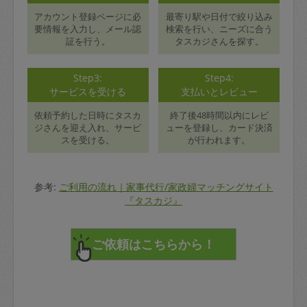
アカウント登録ページに必
最寄り駅や日付で絞り込み
要情報を入力し、メール認
検索を行い、ニーズに合う
証を行う。
タスカジさんを探す。
Step3:
Step4:
サービスを受ける
支払いとレビュー
依頼予約した日時にタスカ
終了後48時間以内にレビ
ジさんを迎え入れ、サービ
ューを登録し、カード決済
スを受ける。
が行われます。
参考:
ご利用の流れ｜家事代行/家政婦マッチングサイト
『タスカジ』