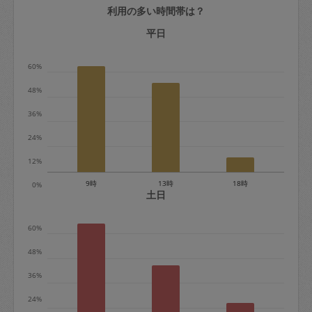
利用の多い時間帯は？
定期契約をキャンセルする場合、毎週定
期は月2回まで隔週定期は月1回までキャ
平日
ンセル料は発生しません。それ以上はキ
60%
ャンセル料が発生します。
48%
定期契約キャンセル料：
36%
・1回につき1,200円※
24%
・詳細ルールは、
こちら
を参照くださ
い。
12%
9時
13時
18時
0%
※キャンセル料金の設定について：
土日
定期依頼1回（3時間）の金額とスポット
60%
1回（3時間）依頼した場合の金額の差額
相当で料金設定されています。
48%
36%
24%