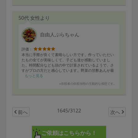
50代 女性より
自由人ぷらちゃん
評価：
本当に手際が良くて素晴らしい方です。作っていただい
たもの全てが美味しくて、子ども達が感動していまし
た。時間配分なども頭の中で計算されているようで、さ
すがプロの方だと感心しています。野菜の甘酢あんが最
高でした！次回もよろしくお願い致します🤲
もっと見る
※依頼者の依頼当時の主観的な感想です。
1645/3122
前へ
次へ