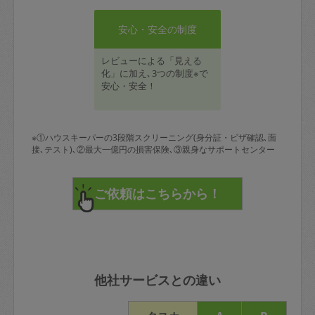
安心・安全の制度
レビューによる「見える
化」に加え､3つの制度※で
安心・安全！
※①ハウスキーパーの3段階スクリーニング(身分証・ビザ確認､面
接､テスト)､②最大一億円の損害保険､③親身なサポートセンター
他社サービスとの違い