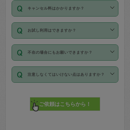
ご依頼は、現在を起点に3日後（72時間
濯、料理、作り置き、整理収納、買い物
のち、タスカジモニター宅にて３時間の
また外国人の方は英語しか話せない方、
キャンセル料はかかりますか？
以降）の日時から受付可能となっていま
です。作業中に物を壊したり、人にけが
現場トライアルを受け、合格したタスカ
日本語も話せる方など様々です。
す。
をさせたりした場合が対象で、補償金額
ジさんが活動されています。
キャンセル料には、以下の2種類がありま
ただし、72時間を切った直前の日程では
は対物1000万円、対人1億円が上限で
バックグラウンドや得意分野はプロフィ
お試し利用はできますか？
す。
タスカジさんへ「募集」をかけることが
す。
※テストセンターの講評は１件目のレビュ
ールに記載していますので、各自の得意
可能です。
ーとして記載されていますので依頼の際
分野を見極めて、目的に合わせてお仕事
「お試し利用」というメニューはありま
万が一損害が発生した場合は、その場の
に参考にしてください。
を依頼してください。
不在の場合にもお願いできますか？
せんが、「一回のみ」依頼を活用するこ
1. 直前キャンセル（定期、スポット契約
写真を撮り、
参考
：
【詳細】タスカジさんの登録に際
とによって、気に入ったタスカジさんを
共通）
タスカジサポートセンターまでご連絡く
して面接や教育は実施していますか？
不在の場合の作業はタスカジさんの同意
見つけることができます。
・タスカジさんのお仕事開始予定時間前
ださい。
注意しなくてはいけない点はありますか？
が必要です。数回の依頼ののち、タスカ
72時間を超える※と、以下のキャンセル
詳細FAQ：
損害賠償保険について教えて
ジさんと依頼者の間で十分な信頼関係が
まず、条件の合う気になるタスカジさ
料が発生します。
ください。
貴重品は紛失の際トラブルの元となるの
できたのち、タスカジさんに依頼してみ
ん、２・３人に「スポット」依頼をして
で、必ず鍵のかかるロッカーや金庫に入
てください。
みてください。
直前キャンセル料：
れて依頼者の責任の元管理するよう心掛
不在時に部屋に入るためにタスカジさん
その後、一番気に入ったタスカジさんに
72時間前〜24時間前＝依頼料金の50%
けてください。
に鍵を預ける必要がありますが、タスカ
「定期（毎週・隔週）」依頼をしてくだ
24時間前～1時間前＝依頼金額の100%
※パスポート、クレジットカード、銀行カ
ジさんが紛失した鍵によって二次的な損
さい。
1時間前〜実施時間＝依頼金額の100%＋
ード、5千円以上のアクセサリー、500円
害（たとえば、第三者の侵入など）が起
交通費全額