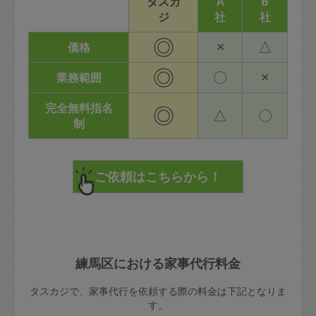
タスカ
A
B
ジ
社
社
◎
×
△
価格
◎
〇
×
業務範囲
完全無料指名
◎
△
〇
制
練馬区における家事代行料金
タスカジで、家事代行を依頼する際の料金は下記となりま
す。