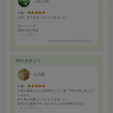
ごはん侍
評価：
今回、以下を作っていただきました。
①ハンバーグ
②鮭の照り焼き
③鶏もも・むきエビ・きのこのクリーム煮
もっと見る
④辛くないマーボ豆腐
※依頼者の依頼当時の主観的な感想です。
⑤鶏ももと野菜のまぜごはん
⑥牛丼の具
⑦ポテトサラダ
⑧もやしと人参のナムル
30代 女性より
⑨ひじきの煮物
⑩ブロッコリー・しめじ・ソーセージのソテー
⑪さつまいもの甘煮
⑫肉と野菜のスープ
上の屋
追加で卵焼きときゅうりの浅漬け。
味付けがどれもちょうどよく、大変美味しいです。大満
評価：
足なので星５つです。
今回も素晴らしいお料理でした。度々不在で申し訳ござ
いません。
作り置き大量にしていただきました。
味付けも最高です。あづまさんのお料理はどれも
どうやって思いつくの？と
もっと見る
思う、素敵なお料理ばかりです。