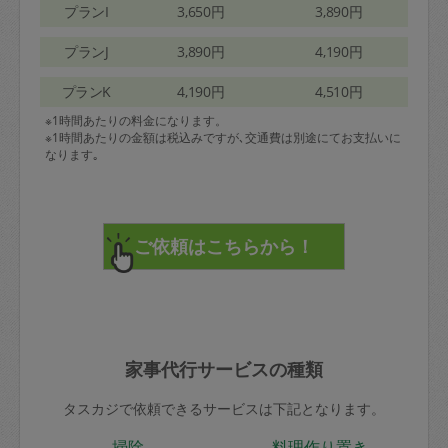
プランI
3,650円
3,890円
プランJ
3,890円
4,190円
プランK
4,190円
4,510円
※1時間あたりの料金になります。
※1時間あたりの金額は税込みですが､交通費は別途にてお支払いに
なります｡
家事代行サービスの種類
タスカジで依頼できるサービスは下記となります。
掃除
料理作り置き