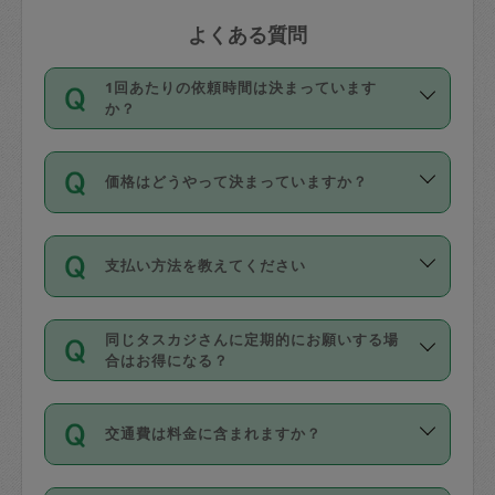
よくある質問
1回あたりの依頼時間は決まっています
か？
依頼1回につき3時間固定です。3時間を
価格はどうやって決まっていますか？
超えて依頼したい場合は、延長機能をご
利用ください。機能をご利用いただくに
11種類の価格帯の中からタスカジさん自
は、タスカジさんに事前に相談し、合意
支払い方法を教えてください
身が価格を選んで設定しています。
の上事前申請することが必要です。な
タスカジさんの価格設定には最初は制限
お、3時間を下回っても、値引き等はござ
お支払方法はクレジットカード（Visa／
があり、レビュー件数、レビューの平均
いません。
同じタスカジさんに定期的にお願いする場
Master／JCB／AMERICAN EXPRESS／
値、などで除々に設定可能な最高額が上
合はお得になる？
Diners Club）のみとなります。
がっていく仕組みになっています。
依頼には「スポット」と「定期（毎週｜
カード情報のご登録は、依頼リクエスト
交通費は料金に含まれますか？
隔週）」があり、「定期」の依頼は「ス
を行う際にご入力ください。プロフィー
ポット」よりお得な料金でご利用できま
ル登録時にはご入力いただかなくても大
交通費は依頼料金とは別途発生し、依頼