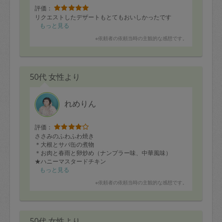
評価：
リクエストしたデザートもとてもおいしかったです
もっと見る
※依頼者の依頼当時の主観的な感想です。
50代 女性より
れめりん
評価：
ささみのふわふわ焼き
＊大根とサバ缶の煮物
＊お肉と春雨と卵炒め（ナンプラー味、中華風味）
★ハニーマスタードチキン
＊ナスの煮浸し
もっと見る
＊じゃがいものガレット
※依頼者の依頼当時の主観的な感想です。
＊具だくさんの豚汁
＊もやしときゅうりとしめじのナムル
はじめてのキッチンでなれない中、8品作っていただきま
50代 女性より
した。