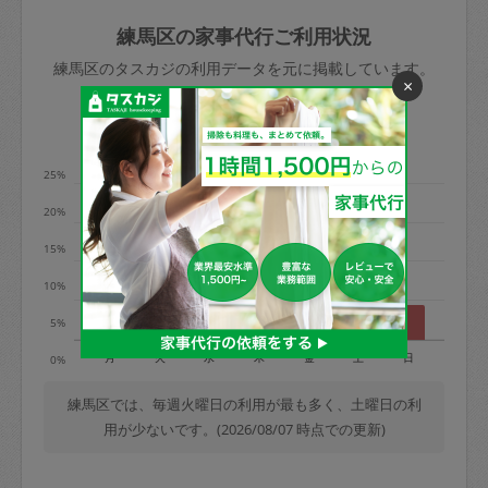
玉、など
きた場合は損害保険の対象外となるので
依頼者不在による当日キャンセル＝依頼
練馬区の家事代行ご利用状況
ご注意ください。
金額の100%＋交通費全額
練馬区のタスカジの利用データを元に掲載しています。
あわせてこちらも参照ください
：
初めて
×
利用します。注意しなくてはいけない点
※例：依頼日時／土曜日午前9時開始の場
利用の多い曜日は？
はありますか？
合、水曜日午前9時以降はキャンセル料が
発生
25%
水曜日9時〜金曜日9時まで＝依頼料金の
20%
50%
15%
金曜日9時～土曜日8時まで＝依頼金額の
100%
10%
土曜日8時〜実施時間＝依頼金額の100%
5%
＋交通費全額
月
火
水
木
金
土
日
0%
依頼者不在による当日キャンセル＝依頼
金額の100%＋交通費全額
練馬区では、毎週火曜日の利用が最も多く、土曜日の利
用が少ないです。(2026/08/07 時点での更新)
2. 定期契約キャンセル（定期契約のみ）