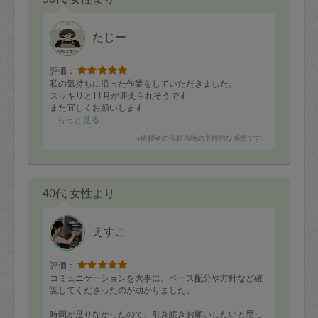
美味しくいただきました。ありがとうございます。
スピード重視で品数多めでなく、丁寧なコミュケーショ
たじー
ン、調理の方です。
評価：
私の気持ちに沿った作業をしていただきました。
スッキリと11月が迎えられそうです
また宜しくお願いします
もっと見る
※依頼者の依頼当時の主観的な感想です。
40代 女性より
えすこ
評価：
コミュニケーションを大事に、ペース配分や方針など確
認してくださったのが助かりました。
時間が足りなかったので、引き続きお願いしたいと思っ