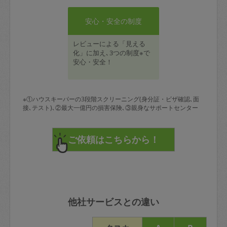
安心・安全の制度
レビューによる「見える
化」に加え､3つの制度※で
安心・安全！
※①ハウスキーパーの3段階スクリーニング(身分証・ビザ確認､面
接､テスト)､②最大一億円の損害保険､③親身なサポートセンター
他社サービスとの違い