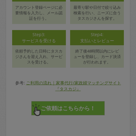
アカウント登録ページに必
最寄り駅や日付で絞り込み
要情報を入力し、メール認
検索を行い、ニーズに合う
証を行う。
タスカジさんを探す。
Step3:
Step4:
サービスを受ける
支払いとレビュー
依頼予約した日時にタスカ
終了後48時間以内にレビ
ジさんを迎え入れ、サービ
ューを登録し、カード決済
スを受ける。
が行われます。
参考:
ご利用の流れ｜家事代行/家政婦マッチングサイト
『タスカジ』