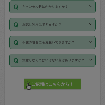
ご依頼は、現在を起点に3日後（72時間
濯、料理、作り置き、整理収納、買い物
のち、タスカジモニター宅にて３時間の
また外国人の方は英語しか話せない方、
キャンセル料はかかりますか？
以降）の日時から受付可能となっていま
です。作業中に物を壊したり、人にけが
現場トライアルを受け、合格したタスカ
日本語も話せる方など様々です。
す。
をさせたりした場合が対象で、補償金額
ジさんが活動されています。
キャンセル料には、以下の2種類がありま
ただし、72時間を切った直前の日程では
は対物1000万円、対人1億円が上限で
バックグラウンドや得意分野はプロフィ
お試し利用はできますか？
す。
タスカジさんへ「募集」をかけることが
す。
※テストセンターの講評は１件目のレビュ
ールに記載していますので、各自の得意
可能です。
ーとして記載されていますので依頼の際
分野を見極めて、目的に合わせてお仕事
「お試し利用」というメニューはありま
万が一損害が発生した場合は、その場の
に参考にしてください。
を依頼してください。
不在の場合にもお願いできますか？
せんが、「一回のみ」依頼を活用するこ
1. 直前キャンセル（定期、スポット契約
写真を撮り、
参考
：
【詳細】タスカジさんの登録に際
とによって、気に入ったタスカジさんを
共通）
タスカジサポートセンターまでご連絡く
して面接や教育は実施していますか？
不在の場合の作業はタスカジさんの同意
見つけることができます。
・タスカジさんのお仕事開始予定時間前
ださい。
注意しなくてはいけない点はありますか？
が必要です。数回の依頼ののち、タスカ
72時間を超える※と、以下のキャンセル
詳細FAQ：
損害賠償保険について教えて
ジさんと依頼者の間で十分な信頼関係が
まず、条件の合う気になるタスカジさ
料が発生します。
ください。
貴重品は紛失の際トラブルの元となるの
できたのち、タスカジさんに依頼してみ
ん、２・３人に「スポット」依頼をして
で、必ず鍵のかかるロッカーや金庫に入
てください。
みてください。
直前キャンセル料：
れて依頼者の責任の元管理するよう心掛
不在時に部屋に入るためにタスカジさん
その後、一番気に入ったタスカジさんに
72時間前〜24時間前＝依頼料金の50%
けてください。
に鍵を預ける必要がありますが、タスカ
「定期（毎週・隔週）」依頼をしてくだ
24時間前～1時間前＝依頼金額の100%
※パスポート、クレジットカード、銀行カ
ジさんが紛失した鍵によって二次的な損
さい。
1時間前〜実施時間＝依頼金額の100%＋
ード、5千円以上のアクセサリー、500円
害（たとえば、第三者の侵入など）が起
交通費全額