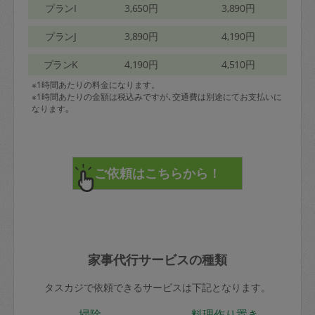
プランI
3,650円
3,890円
プランJ
3,890円
4,190円
プランK
4,190円
4,510円
※1時間あたりの料金になります。
※1時間あたりの金額は税込みですが､交通費は別途にてお支払いに
なります｡
家事代行サービスの種類
タスカジで依頼できるサービスは下記となります。
掃除
料理作り置き