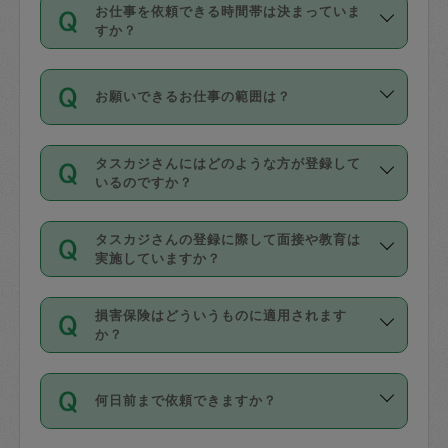
す。
丈夫です。
お仕事を依頼できる時間帯は決まっていま
料金のご請求と合わせてお支払いとなり
定期の最低利用回数は設けていない代わ
デビットカード・プリペイドカード（Vプ
すか？
ます。交通費の金額は「依頼の詳細」に
りに、一定数を超えたキャンセルは有償
リカ、au WALLETなど）
は支払にはご利
時間帯は3種類あります。いずれも１回あ
自動計算で表示されます。
でキャンセルすることが出来ます。
用いただけませんのでご注意ください。
お願いできるお仕事の範囲は？
たり３時間です。
銀行振込や現金払いも対応していませ
（例：毎週定期の場合は３回以上のキャ
ん。
掃除、整理収納、洗濯、買い物、料理、
・ＡＭ ９時～１２時
ンセルが有償（1200円、隔週定期の場合
なお、タスカジさんの交通費も、依頼料
タスカジさんにはどのような方が登録して
作り置きです。タスカジさんによってで
・ＰＭ １３時～１６時
いるのですか？
は２回以上のキャンセルが有償（1200
金のご請求と合わせてお支払いとなりま
きる仕事の範囲が異なりますので、依頼
・夜 １８時～２１時
円））
す。交通費の金額は「依頼の詳細」に自
主婦として長年の家事経験をお持ちの
する前にタスカジさんのプロフィールで
動計算で表示されます。
タスカジさんの登録に際して面接や教育は
方、栄養士・調理師といった資格者で保
確認してください。
開始時間を２時間前後変更することが可
実施していますか？
育園や学校の給食やレストランで料理関
基本的に、高所での作業や危険作業、屋
能です。依頼送信後、個別にタスカジさ
応募の際に、各自事務局との面接と説明
係の専門職に従事されていた方、日本で
外での作業は対象外です。
んにメッセージを送り調整してくださ
損害保険はどういうものに適用されます
を行っています。その後、身分証明書の
すでにハウスキーパーや英語の先生とし
か？
い。ただし、２時間を越えての調整はで
写真提出をしていただいています。外国
てお仕事をしているフィリピン出身の
きません。
依頼者とタスカジさんとの間でタスカジ
人の場合は在留カードで労働許可状況を
方、海外からの留学生、家事が好きな会
万が一、依頼した時間帯と作業時間が１
何日前まで依頼できますか？
を通して成立した作業時間内での作業に
確認しています。タスカジさんトレーニ
社員など様々なバックグラウンドの方が
時間も被らない場合、損害保険の対象外
適用されます。作業範囲は、掃除、洗
ング動画を使ったセルフトレーニングの
登録しています。
となりますので、ご注意ください。