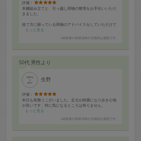
評価：
本棚組み立てと、引っ越し荷物の整理をお手伝いいただ
きました。
捨て方に困っている荷物のアドバイスをしていただけて
助かりました。
もっと見る
お話ししながら整理すると、自分が何に困っていて整理
※依頼者の依頼当時の主観的な感想です。
が進まないのか明確になるのが毎度いいなと思うところ
です。今回は新居の服の整理の仕方に困難を感じている
ことがわかり、整理用の棚を選定したりできました。
毎度助かっております。ありがとうございました。
50代 男性より
生野
評価：
本日も有難うございました。足元が綺麗になり歩き心地
が良いです。特に気になるところは有りません。
もっと見る
※依頼者の依頼当時の主観的な感想です。