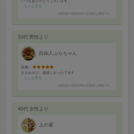
いつもありがとうございます。
もっと見る
・鳥の唐揚げ
※依頼者の依頼当時の主観的な感想です。
・豚肉とさつまいもの甘辛炒め
・蓮根のきんぴら
・ハヤシライス
・ピーマン肉詰め
50代 男性より
・鶏と玉子そぼろ
・ほうれん草の胡麻和え
・なめこと豆腐の中華風スープ
・ひじき煮物
自由人ぷらちゃん
評価：
ささみカツ、美味しかったです♪
もっと見る
※依頼者の依頼当時の主観的な感想です。
40代 女性より
上の屋