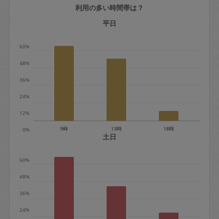
利用の多い時間帯は？
定期契約をキャンセルする場合、毎週定
期は月2回まで隔週定期は月1回までキャ
平日
ンセル料は発生しません。それ以上はキ
60%
ャンセル料が発生します。
48%
定期契約キャンセル料：
36%
・1回につき1,200円※
24%
・詳細ルールは、
こちら
を参照くださ
い。
12%
9時
13時
18時
0%
※キャンセル料金の設定について：
土日
定期依頼1回（3時間）の金額とスポット
60%
1回（3時間）依頼した場合の金額の差額
相当で料金設定されています。
48%
36%
24%