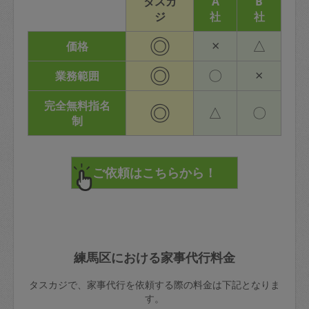
タスカ
A
B
ジ
社
社
◎
×
△
価格
◎
〇
×
業務範囲
完全無料指名
◎
△
〇
制
練馬区における家事代行料金
タスカジで、家事代行を依頼する際の料金は下記となりま
す。