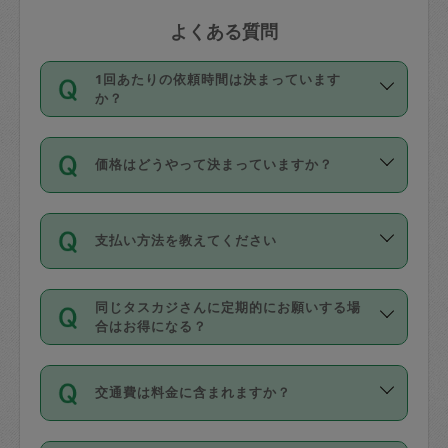
よくある質問
1回あたりの依頼時間は決まっています
か？
依頼1回につき3時間固定です。3時間を
価格はどうやって決まっていますか？
超えて依頼したい場合は、延長機能をご
利用ください。機能をご利用いただくに
11種類の価格帯の中からタスカジさん自
は、タスカジさんに事前に相談し、合意
支払い方法を教えてください
身が価格を選んで設定しています。
の上事前申請することが必要です。な
タスカジさんの価格設定には最初は制限
お、3時間を下回っても、値引き等はござ
お支払方法はクレジットカード（Visa／
があり、レビュー件数、レビューの平均
いません。
同じタスカジさんに定期的にお願いする場
Master／JCB／AMERICAN EXPRESS／
値、などで除々に設定可能な最高額が上
合はお得になる？
Diners Club）のみとなります。
がっていく仕組みになっています。
依頼には「スポット」と「定期（毎週｜
カード情報のご登録は、依頼リクエスト
交通費は料金に含まれますか？
隔週）」があり、「定期」の依頼は「ス
を行う際にご入力ください。プロフィー
ポット」よりお得な料金でご利用できま
ル登録時にはご入力いただかなくても大
交通費は依頼料金とは別途発生し、依頼