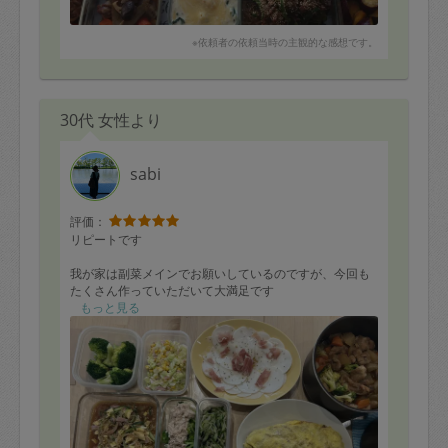
※依頼者の依頼当時の主観的な感想です。
30代 女性より
sabi
評価：
リピートです
我が家は副菜メインでお願いしているのですが、今回も
たくさん作っていただいて大満足です
もっと見る
作って欲しいメニューだけでなく、冷蔵庫にある材料で
も作っていただけるですごく助かっています
【メニュー】
ひじきの炊き込みご飯※写真なし
とんぺい焼き
大学芋（子供に好評だったためリピートです！）
春雨サラダ（私がリクエストしたにも関わらず春雨を買