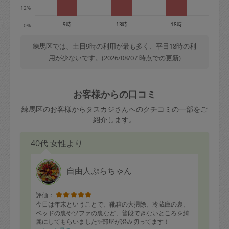
12%
9時
13時
18時
0%
練馬区では、土日9時の利用が最も多く、平日18時の利
用が少ないです。(2026/08/07 時点での更新)
お客様からの口コミ
練馬区のお客様からタスカジさんへのクチコミの一部をご
紹介します。
40代 女性より
自由人ぷらちゃん
評価：
今日は年末ということで、靴箱の大掃除、冷蔵庫の裏、
ベッドの裏やソファの裏など、普段できないところを綺
麗にしてもらいました✨部屋が澄み切ってます！