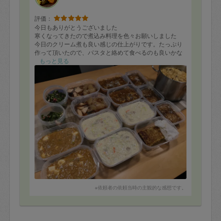
評価：
今日もありがとうございました
寒くなってきたので煮込み料理を色々お願いしました
今日のクリーム煮も良い感じの仕上がりです。たっぷり
作って頂いたので、パスタと絡めて食べるのも良いかな
っと美味しい想像しています^ ^
もっと見る
タケトさんが作業している間、ちょっとずつ大掃除的な
事も捗って年末は特に有り難さを実感します
《メニュー 》
◼︎ ハヤシライス
◼︎ 白菜と鶏もも肉のクリーム煮
◼︎ 和風おろしハンバーグ
◼︎ 麻婆豆腐
◼︎ ぶり大根
◼︎ だし巻き卵
◼︎ タコときゅうりの酢の物
◼︎ きのこの中華風スープ
※依頼者の依頼当時の主観的な感想です。