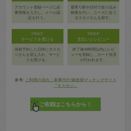
アカウント登録ページに必
最寄り駅や日付で絞り込み
要情報を入力し、メール認
検索を行い、ニーズに合う
証を行う。
タスカジさんを探す。
Step3:
Step4:
サービスを受ける
支払いとレビュー
依頼予約した日時にタスカ
終了後48時間以内にレビ
ジさんを迎え入れ、サービ
ューを登録し、カード決済
スを受ける。
が行われます。
参考:
ご利用の流れ｜家事代行/家政婦マッチングサイト
『タスカジ』