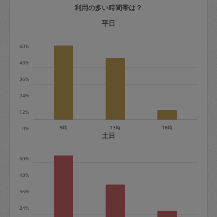
利用の多い時間帯は？
定期契約をキャンセルする場合、毎週定
期は月2回まで隔週定期は月1回までキャ
平日
ンセル料は発生しません。それ以上はキ
60%
ャンセル料が発生します。
48%
定期契約キャンセル料：
36%
・1回につき1,200円※
24%
・詳細ルールは、
こちら
を参照くださ
い。
12%
9時
13時
18時
0%
※キャンセル料金の設定について：
土日
定期依頼1回（3時間）の金額とスポット
60%
1回（3時間）依頼した場合の金額の差額
相当で料金設定されています。
48%
36%
24%