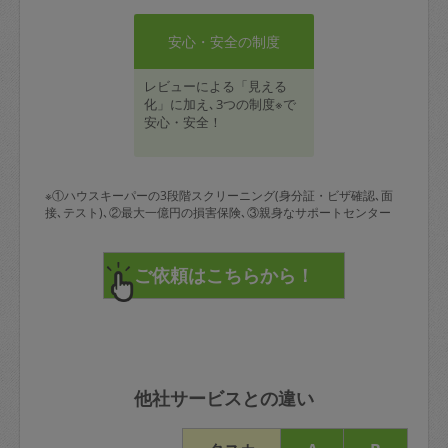
安心・安全の制度
レビューによる「見える
化」に加え､3つの制度※で
安心・安全！
※①ハウスキーパーの3段階スクリーニング(身分証・ビザ確認､面
接､テスト)､②最大一億円の損害保険､③親身なサポートセンター
他社サービスとの違い