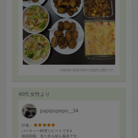
・豚肉と大根の中華炒め
・牛肉と根菜のきんぴら
・大根と塩昆布の浅漬け
・お味噌汁
※依頼者の依頼当時の主観的な感想です。
40代 女性より
papipupepo__34
評価：
パーティー料理リピートです♪
前回同様、見た目も味も最高です。