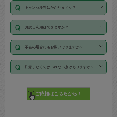
ご依頼は、現在を起点に3日後（72時間
濯、料理、作り置き、整理収納、買い物
のち、タスカジモニター宅にて３時間の
また外国人の方は英語しか話せない方、
キャンセル料はかかりますか？
以降）の日時から受付可能となっていま
です。作業中に物を壊したり、人にけが
現場トライアルを受け、合格したタスカ
日本語も話せる方など様々です。
す。
をさせたりした場合が対象で、補償金額
ジさんが活動されています。
キャンセル料には、以下の2種類がありま
ただし、72時間を切った直前の日程では
は対物1000万円、対人1億円が上限で
バックグラウンドや得意分野はプロフィ
お試し利用はできますか？
す。
タスカジさんへ「募集」をかけることが
す。
※テストセンターの講評は１件目のレビュ
ールに記載していますので、各自の得意
可能です。
ーとして記載されていますので依頼の際
分野を見極めて、目的に合わせてお仕事
「お試し利用」というメニューはありま
万が一損害が発生した場合は、その場の
に参考にしてください。
を依頼してください。
不在の場合にもお願いできますか？
せんが、「一回のみ」依頼を活用するこ
1. 直前キャンセル（定期、スポット契約
写真を撮り、
参考
：
【詳細】タスカジさんの登録に際
とによって、気に入ったタスカジさんを
共通）
タスカジサポートセンターまでご連絡く
して面接や教育は実施していますか？
不在の場合の作業はタスカジさんの同意
見つけることができます。
・タスカジさんのお仕事開始予定時間前
ださい。
注意しなくてはいけない点はありますか？
が必要です。数回の依頼ののち、タスカ
72時間を超える※と、以下のキャンセル
詳細FAQ：
損害賠償保険について教えて
ジさんと依頼者の間で十分な信頼関係が
まず、条件の合う気になるタスカジさ
料が発生します。
ください。
貴重品は紛失の際トラブルの元となるの
できたのち、タスカジさんに依頼してみ
ん、２・３人に「スポット」依頼をして
で、必ず鍵のかかるロッカーや金庫に入
てください。
みてください。
直前キャンセル料：
れて依頼者の責任の元管理するよう心掛
不在時に部屋に入るためにタスカジさん
その後、一番気に入ったタスカジさんに
72時間前〜24時間前＝依頼料金の50%
けてください。
に鍵を預ける必要がありますが、タスカ
「定期（毎週・隔週）」依頼をしてくだ
24時間前～1時間前＝依頼金額の100%
※パスポート、クレジットカード、銀行カ
ジさんが紛失した鍵によって二次的な損
さい。
1時間前〜実施時間＝依頼金額の100%＋
ード、5千円以上のアクセサリー、500円
害（たとえば、第三者の侵入など）が起
交通費全額