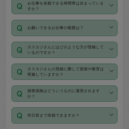
す。
丈夫です。
お仕事を依頼できる時間帯は決まっていま
料金のご請求と合わせてお支払いとなり
定期の最低利用回数は設けていない代わ
デビットカード・プリペイドカード（Vプ
すか？
ます。交通費の金額は「依頼の詳細」に
りに、一定数を超えたキャンセルは有償
リカ、au WALLETなど）
は支払にはご利
時間帯は3種類あります。いずれも１回あ
自動計算で表示されます。
でキャンセルすることが出来ます。
用いただけませんのでご注意ください。
お願いできるお仕事の範囲は？
たり３時間です。
銀行振込や現金払いも対応していませ
（例：毎週定期の場合は３回以上のキャ
ん。
掃除、整理収納、洗濯、買い物、料理、
・ＡＭ ９時～１２時
ンセルが有償（1200円、隔週定期の場合
なお、タスカジさんの交通費も、依頼料
タスカジさんにはどのような方が登録して
作り置きです。タスカジさんによってで
・ＰＭ １３時～１６時
いるのですか？
は２回以上のキャンセルが有償（1200
金のご請求と合わせてお支払いとなりま
きる仕事の範囲が異なりますので、依頼
・夜 １８時～２１時
円））
す。交通費の金額は「依頼の詳細」に自
主婦として長年の家事経験をお持ちの
する前にタスカジさんのプロフィールで
動計算で表示されます。
タスカジさんの登録に際して面接や教育は
方、栄養士・調理師といった資格者で保
確認してください。
開始時間を２時間前後変更することが可
実施していますか？
育園や学校の給食やレストランで料理関
基本的に、高所での作業や危険作業、屋
能です。依頼送信後、個別にタスカジさ
応募の際に、各自事務局との面接と説明
係の専門職に従事されていた方、日本で
外での作業は対象外です。
んにメッセージを送り調整してくださ
損害保険はどういうものに適用されます
を行っています。その後、身分証明書の
すでにハウスキーパーや英語の先生とし
か？
い。ただし、２時間を越えての調整はで
写真提出をしていただいています。外国
てお仕事をしているフィリピン出身の
きません。
依頼者とタスカジさんとの間でタスカジ
人の場合は在留カードで労働許可状況を
方、海外からの留学生、家事が好きな会
万が一、依頼した時間帯と作業時間が１
何日前まで依頼できますか？
を通して成立した作業時間内での作業に
確認しています。タスカジさんトレーニ
社員など様々なバックグラウンドの方が
時間も被らない場合、損害保険の対象外
適用されます。作業範囲は、掃除、洗
ング動画を使ったセルフトレーニングの
登録しています。
となりますので、ご注意ください。