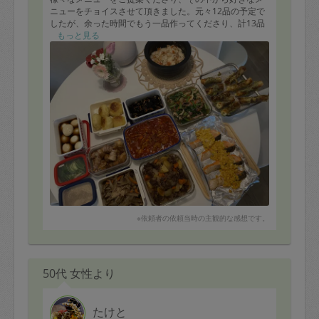
ニューをチョイスさせて頂きました。元々12品の予定で
したが、余った時間でもう一品作ってくださり、計13品
も！(写真には写ってないのですが、冷蔵庫内にタコとト
もっと見る
マトのマリネを入れてくださってました)いつも大人も子
供もとても美味しく頂き、少し味見…のつもりが箸が止
まらなくなります♡りんごや天ぷら粉の保管方法など豆
知識も教えて頂きました。今回もありがとうございまし
た(•ᵕᴗᵕ•)⁾⁾
※依頼者の依頼当時の主観的な感想です。
50代 女性より
たけと