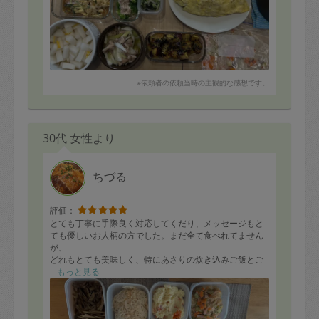
い忘れました）
具沢山スープ（と冷凍用に具材）
鶏肉と根野菜のさっぱり煮
ブロッコリーのツナマヨ和え
コールスローサラダ
鶏肉と長ネギのオイル煮
きゅうりともやしのナムル
※依頼者の依頼当時の主観的な感想です。
ゆず大根
かぶと生ハムのカルパッチョ
こんなにも3時間で作っていただけました
30代 女性より
また次回からは定期でお願いしようと思っています
sabiさん今後もよろしくお願いします
ちづる
評価：
とても丁寧に手際良く対応してくだり、メッセージもと
ても優しいお人柄の方でした。まだ全て食べれてません
が、
どれもとても美味しく、特にあさりの炊き込みご飯とご
ぼうの時雨煮とチリコンカンが美味しかったです。
もっと見る
またぜひお願いしたいと思います。
本当にありがとうございました。