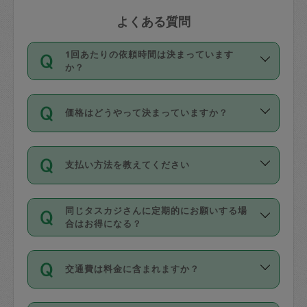
よくある質問
1回あたりの依頼時間は決まっています
か？
依頼1回につき3時間固定です。3時間を
価格はどうやって決まっていますか？
超えて依頼したい場合は、延長機能をご
利用ください。機能をご利用いただくに
11種類の価格帯の中からタスカジさん自
は、タスカジさんに事前に相談し、合意
支払い方法を教えてください
身が価格を選んで設定しています。
の上事前申請することが必要です。な
タスカジさんの価格設定には最初は制限
お、3時間を下回っても、値引き等はござ
お支払方法はクレジットカード（Visa／
があり、レビュー件数、レビューの平均
いません。
同じタスカジさんに定期的にお願いする場
Master／JCB／AMERICAN EXPRESS／
値、などで除々に設定可能な最高額が上
合はお得になる？
Diners Club）のみとなります。
がっていく仕組みになっています。
依頼には「スポット」と「定期（毎週｜
カード情報のご登録は、依頼リクエスト
交通費は料金に含まれますか？
隔週）」があり、「定期」の依頼は「ス
を行う際にご入力ください。プロフィー
ポット」よりお得な料金でご利用できま
ル登録時にはご入力いただかなくても大
交通費は依頼料金とは別途発生し、依頼