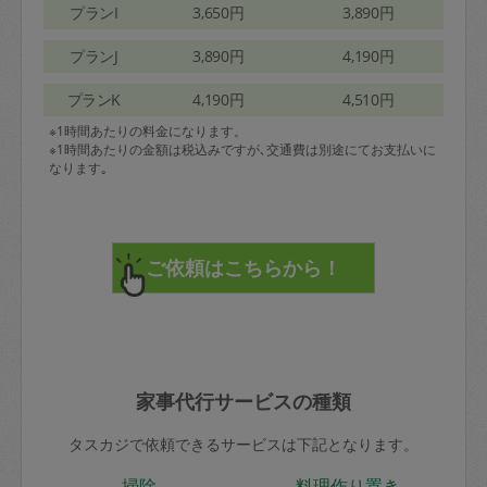
プランI
3,650円
3,890円
プランJ
3,890円
4,190円
プランK
4,190円
4,510円
※1時間あたりの料金になります。
※1時間あたりの金額は税込みですが､交通費は別途にてお支払いに
なります｡
家事代行サービスの種類
タスカジで依頼できるサービスは下記となります。
掃除
料理作り置き