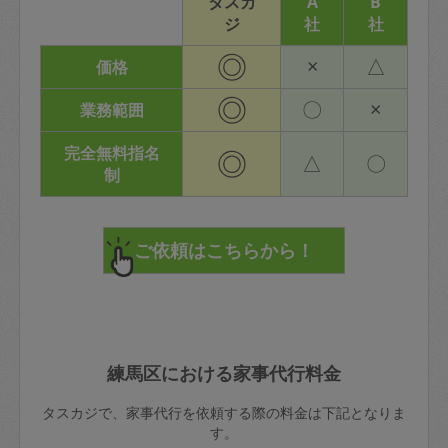
タスカ
A
B
ジ
社
社
◎
×
△
価格
◎
〇
×
業務範囲
完全無料指名
◎
△
〇
制
練馬区における家事代行料金
タスカジで、家事代行を依頼する際の料金は下記となりま
す。