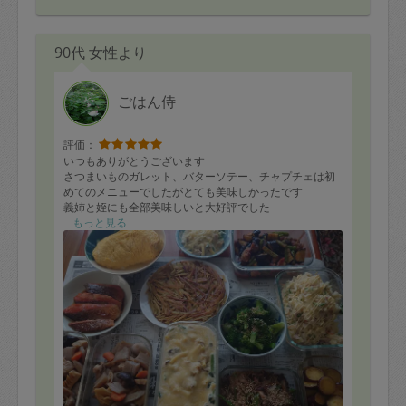
90代 女性より
ごはん侍
評価：
いつもありがとうございます
さつまいものガレット、バターソテー、チャプチェは初
めてのメニューでしたがとても美味しかったです
義姉と姪にも全部美味しいと大好評でした
キッチンがきれいに掃除されていた事とゴミの出し方が
もっと見る
きれいだと義姉が感心していました