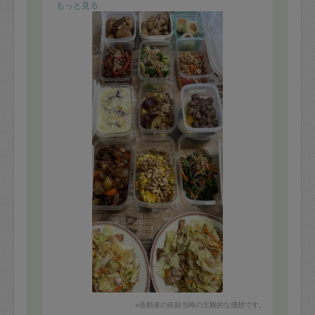
キッチンもピカピカになっていて感激でした！
もっと見る
※依頼者の依頼当時の主観的な感想です。