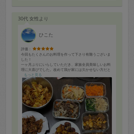
30代 女性より
ひこた
評価：
今回もたくさんのお料理を作って下さり有難うございま
した！
一ヶ月ぶりにいらしていただき、家族全員美味しいお料
理に大喜びでした。改めて我が家には欠かせない方だと
実感しています。。いつも有難うございます！
もっと見る
また次回も楽しみにしています☺️
今回のメニュー
・キャベツ入りメンチカツ
・大学芋
・さつま芋チップス
・ハンバーグ
・トマトとじゃが芋のミートグラタン
・ナムル
・回鍋肉
・鶏肉とごぼうの唐揚げ