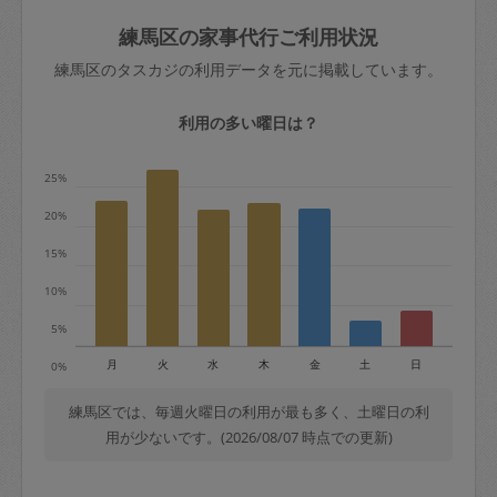
玉、など
きた場合は損害保険の対象外となるので
依頼者不在による当日キャンセル＝依頼
練馬区の家事代行ご利用状況
ご注意ください。
金額の100%＋交通費全額
練馬区のタスカジの利用データを元に掲載しています。
あわせてこちらも参照ください
：
初めて
利用します。注意しなくてはいけない点
※例：依頼日時／土曜日午前9時開始の場
利用の多い曜日は？
はありますか？
合、水曜日午前9時以降はキャンセル料が
発生
25%
水曜日9時〜金曜日9時まで＝依頼料金の
20%
50%
15%
金曜日9時～土曜日8時まで＝依頼金額の
100%
10%
土曜日8時〜実施時間＝依頼金額の100%
5%
＋交通費全額
月
火
水
木
金
土
日
0%
依頼者不在による当日キャンセル＝依頼
金額の100%＋交通費全額
練馬区では、毎週火曜日の利用が最も多く、土曜日の利
用が少ないです。(2026/08/07 時点での更新)
2. 定期契約キャンセル（定期契約のみ）