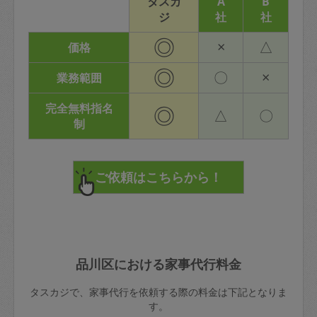
タスカ
A
B
ジ
社
社
◎
×
△
価格
◎
〇
×
業務範囲
完全無料指名
◎
△
〇
制
品川区における家事代行料金
タスカジで、家事代行を依頼する際の料金は下記となりま
す。