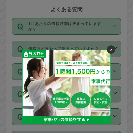
よくある質問
1回あたりの依頼時間は決まっています
か？
依頼1回につき3時間固定です。3時間を
価格はどうやって決まっていますか？
×
超えて依頼したい場合は、延長機能をご
利用ください。機能をご利用いただくに
11種類の価格帯の中からタスカジさん自
は、タスカジさんに事前に相談し、合意
支払い方法を教えてください
身が価格を選んで設定しています。
の上事前申請することが必要です。な
タスカジさんの価格設定には最初は制限
お、3時間を下回っても、値引き等はござ
お支払方法はクレジットカード（Visa／
があり、レビュー件数、レビューの平均
いません。
同じタスカジさんに定期的にお願いする場
Master／JCB／AMERICAN EXPRESS／
値、などで除々に設定可能な最高額が上
合はお得になる？
Diners Club）のみとなります。
がっていく仕組みになっています。
依頼には「スポット」と「定期（毎週｜
カード情報のご登録は、依頼リクエスト
交通費は料金に含まれますか？
隔週）」があり、「定期」の依頼は「ス
を行う際にご入力ください。プロフィー
ポット」よりお得な料金でご利用できま
ル登録時にはご入力いただかなくても大
交通費は依頼料金とは別途発生し、依頼