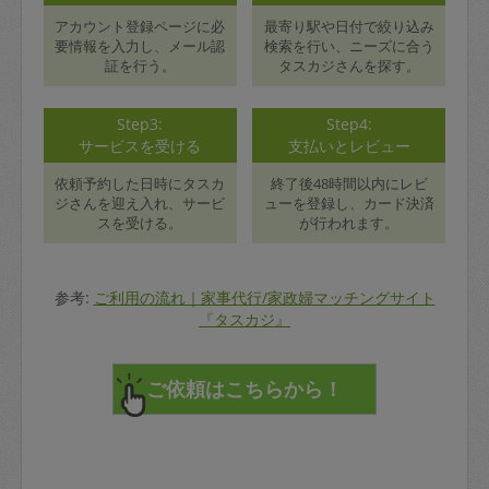
アカウント登録ページに必
最寄り駅や日付で絞り込み
要情報を入力し、メール認
検索を行い、ニーズに合う
証を行う。
タスカジさんを探す。
Step3:
Step4:
サービスを受ける
支払いとレビュー
依頼予約した日時にタスカ
終了後48時間以内にレビ
ジさんを迎え入れ、サービ
ューを登録し、カード決済
スを受ける。
が行われます。
参考:
ご利用の流れ｜家事代行/家政婦マッチングサイト
『タスカジ』