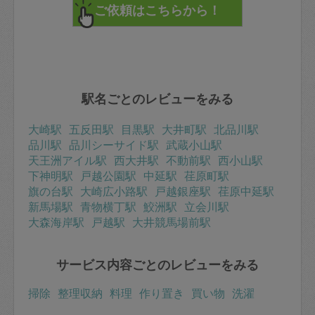
駅名ごとのレビューをみる
大崎駅
五反田駅
目黒駅
大井町駅
北品川駅
品川駅
品川シーサイド駅
武蔵小山駅
天王洲アイル駅
西大井駅
不動前駅
西小山駅
下神明駅
戸越公園駅
中延駅
荏原町駅
旗の台駅
大崎広小路駅
戸越銀座駅
荏原中延駅
新馬場駅
青物横丁駅
鮫洲駅
立会川駅
大森海岸駅
戸越駅
大井競馬場前駅
サービス内容ごとのレビューをみる
掃除
整理収納
料理
作り置き
買い物
洗濯