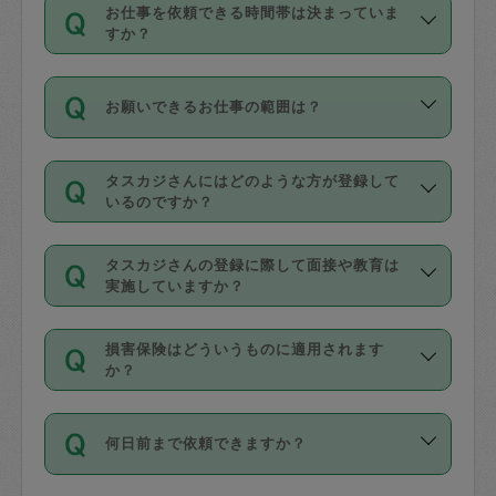
す。
丈夫です。
お仕事を依頼できる時間帯は決まっていま
料金のご請求と合わせてお支払いとなり
定期の最低利用回数は設けていない代わ
デビットカード・プリペイドカード（Vプ
すか？
ます。交通費の金額は「依頼の詳細」に
りに、一定数を超えたキャンセルは有償
リカ、au WALLETなど）
は支払にはご利
時間帯は3種類あります。いずれも１回あ
自動計算で表示されます。
でキャンセルすることが出来ます。
用いただけませんのでご注意ください。
お願いできるお仕事の範囲は？
たり３時間です。
銀行振込や現金払いも対応していませ
（例：毎週定期の場合は３回以上のキャ
ん。
掃除、整理収納、洗濯、買い物、料理、
・ＡＭ ９時～１２時
ンセルが有償（1200円、隔週定期の場合
なお、タスカジさんの交通費も、依頼料
タスカジさんにはどのような方が登録して
作り置きです。タスカジさんによってで
・ＰＭ １３時～１６時
いるのですか？
は２回以上のキャンセルが有償（1200
金のご請求と合わせてお支払いとなりま
きる仕事の範囲が異なりますので、依頼
・夜 １８時～２１時
円））
す。交通費の金額は「依頼の詳細」に自
主婦として長年の家事経験をお持ちの
する前にタスカジさんのプロフィールで
動計算で表示されます。
タスカジさんの登録に際して面接や教育は
方、栄養士・調理師といった資格者で保
確認してください。
開始時間を２時間前後変更することが可
実施していますか？
育園や学校の給食やレストランで料理関
基本的に、高所での作業や危険作業、屋
能です。依頼送信後、個別にタスカジさ
応募の際に、各自事務局との面接と説明
係の専門職に従事されていた方、日本で
外での作業は対象外です。
んにメッセージを送り調整してくださ
損害保険はどういうものに適用されます
を行っています。その後、身分証明書の
すでにハウスキーパーや英語の先生とし
か？
い。ただし、２時間を越えての調整はで
写真提出をしていただいています。外国
てお仕事をしているフィリピン出身の
きません。
依頼者とタスカジさんとの間でタスカジ
人の場合は在留カードで労働許可状況を
方、海外からの留学生、家事が好きな会
万が一、依頼した時間帯と作業時間が１
何日前まで依頼できますか？
を通して成立した作業時間内での作業に
確認しています。タスカジさんトレーニ
社員など様々なバックグラウンドの方が
時間も被らない場合、損害保険の対象外
適用されます。作業範囲は、掃除、洗
ング動画を使ったセルフトレーニングの
登録しています。
となりますので、ご注意ください。