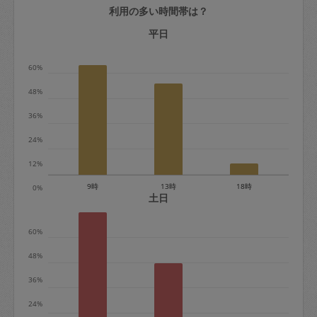
利用の多い時間帯は？
定期契約をキャンセルする場合、毎週定
期は月2回まで隔週定期は月1回までキャ
平日
ンセル料は発生しません。それ以上はキ
60%
ャンセル料が発生します。
48%
定期契約キャンセル料：
36%
・1回につき1,200円※
24%
・詳細ルールは、
こちら
を参照くださ
い。
12%
9時
13時
18時
0%
※キャンセル料金の設定について：
土日
定期依頼1回（3時間）の金額とスポット
60%
1回（3時間）依頼した場合の金額の差額
相当で料金設定されています。
48%
36%
24%