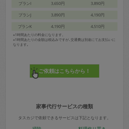
プランI
3,650円
3,890円
プランJ
3,890円
4,190円
プランK
4,190円
4,510円
※1時間あたりの料金になります。
※1時間あたりの金額は税込みですが､交通費は別途にてお支払いに
なります｡
家事代行サービスの種類
タスカジで依頼できるサービスは下記となります。
掃除
料理作り置き