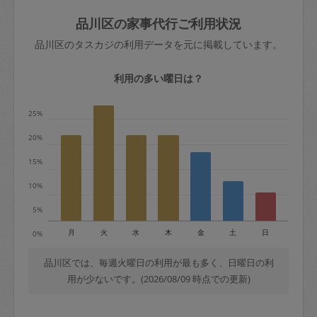
玉、など
きた場合は損害保険の対象外となるので
依頼者不在による当日キャンセル＝依頼
品川区の家事代行ご利用状況
ご注意ください。
金額の100%＋交通費全額
品川区のタスカジの利用データを元に掲載しています。
あわせてこちらも参照ください
：
初めて
利用します。注意しなくてはいけない点
※例：依頼日時／土曜日午前9時開始の場
利用の多い曜日は？
はありますか？
合、水曜日午前9時以降はキャンセル料が
発生
25%
水曜日9時〜金曜日9時まで＝依頼料金の
20%
50%
15%
金曜日9時～土曜日8時まで＝依頼金額の
100%
10%
土曜日8時〜実施時間＝依頼金額の100%
5%
＋交通費全額
月
火
水
木
金
土
日
0%
依頼者不在による当日キャンセル＝依頼
金額の100%＋交通費全額
品川区では、毎週火曜日の利用が最も多く、日曜日の利
用が少ないです。(2026/08/09 時点での更新)
2. 定期契約キャンセル（定期契約のみ）