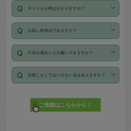
ご依頼は、現在を起点に3日後（72時間
濯、料理、作り置き、整理収納、買い物
のち、タスカジモニター宅にて３時間の
また外国人の方は英語しか話せない方、
キャンセル料はかかりますか？
以降）の日時から受付可能となっていま
です。作業中に物を壊したり、人にけが
現場トライアルを受け、合格したタスカ
日本語も話せる方など様々です。
す。
をさせたりした場合が対象で、補償金額
ジさんが活動されています。
キャンセル料には、以下の2種類がありま
ただし、72時間を切った直前の日程では
は対物1000万円、対人1億円が上限で
バックグラウンドや得意分野はプロフィ
お試し利用はできますか？
す。
タスカジさんへ「募集」をかけることが
す。
※テストセンターの講評は１件目のレビュ
ールに記載していますので、各自の得意
可能です。
ーとして記載されていますので依頼の際
分野を見極めて、目的に合わせてお仕事
「お試し利用」というメニューはありま
万が一損害が発生した場合は、その場の
に参考にしてください。
を依頼してください。
不在の場合にもお願いできますか？
せんが、「一回のみ」依頼を活用するこ
1. 直前キャンセル（定期、スポット契約
写真を撮り、
参考
：
【詳細】タスカジさんの登録に際
とによって、気に入ったタスカジさんを
共通）
タスカジサポートセンターまでご連絡く
して面接や教育は実施していますか？
不在の場合の作業はタスカジさんの同意
見つけることができます。
・タスカジさんのお仕事開始予定時間前
ださい。
注意しなくてはいけない点はありますか？
が必要です。数回の依頼ののち、タスカ
72時間を超える※と、以下のキャンセル
詳細FAQ：
損害賠償保険について教えて
ジさんと依頼者の間で十分な信頼関係が
まず、条件の合う気になるタスカジさ
料が発生します。
ください。
貴重品は紛失の際トラブルの元となるの
できたのち、タスカジさんに依頼してみ
ん、２・３人に「スポット」依頼をして
で、必ず鍵のかかるロッカーや金庫に入
てください。
みてください。
直前キャンセル料：
れて依頼者の責任の元管理するよう心掛
不在時に部屋に入るためにタスカジさん
その後、一番気に入ったタスカジさんに
72時間前〜24時間前＝依頼料金の50%
けてください。
に鍵を預ける必要がありますが、タスカ
「定期（毎週・隔週）」依頼をしてくだ
24時間前～1時間前＝依頼金額の100%
※パスポート、クレジットカード、銀行カ
ジさんが紛失した鍵によって二次的な損
さい。
1時間前〜実施時間＝依頼金額の100%＋
ード、5千円以上のアクセサリー、500円
害（たとえば、第三者の侵入など）が起
交通費全額