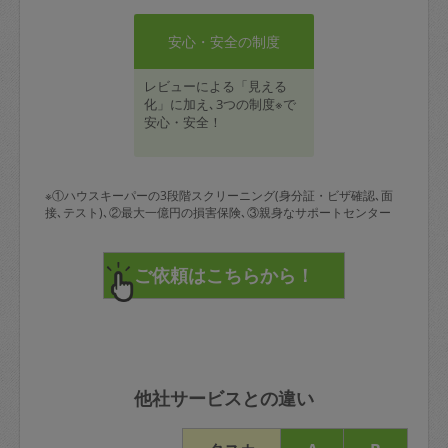
安心・安全の制度
レビューによる「見える
化」に加え､3つの制度※で
安心・安全！
※①ハウスキーパーの3段階スクリーニング(身分証・ビザ確認､面
接､テスト)､②最大一億円の損害保険､③親身なサポートセンター
他社サービスとの違い